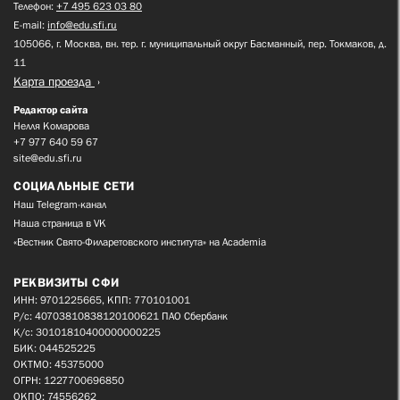
Телефон:
+7 495 623 03 80
E-mail:
info@edu.sfi.ru
105066, г. Москва, вн. тер. г. муниципальный округ Басманный, пер. Токмаков, д.
11
Карта проезда
Редактор сайта
Нелля Комарова
+7 977 640 59 67
site@edu.sfi.ru
СОЦИАЛЬНЫЕ СЕТИ
Наш Telegram-канал
Наша страница в VK
«Вестник Свято-Филаретовского института» на Academia
РЕКВИЗИТЫ СФИ
ИНН: 9701225665, КПП: 770101001
Р/с: 40703810838120100621 ПАО Сбербанк
К/с: 30101810400000000225
БИК: 044525225
ОКТМО: 45375000
ОГРН: 1227700696850
ОКПО: 74556262