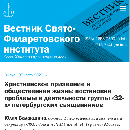
Вестник Свято-
Филаретовского
ISSN: 2658-7599 (print)
2713-3141 (online)
института
Свет Христов просвещает всех
Выпуск 35 (лето 2020) »
Христианское призвание и
общественная жизнь: постановка
проблемы в деятельности группы «32-
х» петербургских священников
Юлия Балакшина
, доктор филологических наук, ученый
секретарь СФИ; доцент РГПУ им. А. И. Герцена (Москва;