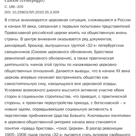
Санкт-Петербург)
С. 186–205
DOI: 10.25803/SFI.2020.35.3.009
В статье анализируется церковная ситуация, сложившаяся в России
в начале ХХ века, связанная с первыми попытками представителей
Православной российской церкви влиять на общественную жизнь
страны. В центре внимания оказывается ряд документов,
деклараций, брошюр, выпущенных группой «32-х» петербургских
священников (Союзом церковного обновления, Братством
ревнителей церковного обновления), а также практическая
деятельность членов этой группы по налаживанию церковно-
общественных отношений. Делаются выводы, что в начале ХХ века
церковь впервые начинает воспринимать общество как
самостоятельную силу, находящуюся вне церковной ограды.
Условием возможного диалога мыслится активное участие обеих
сторон в социальном строительстве, что приводит, с практической
стороны, к проектам переустройства прихода, с богословской – к
новым идеям, оправдывающим социальную активность в
перспективе приближения Царства Божьего. Ключевыми понятиями
в церковно-общественной риторике начала века становятся
понятия «правда Христова», «голос Церкви». В разгар революции
1905–1906 годов группа «32-х» пытается стать рупором свободного