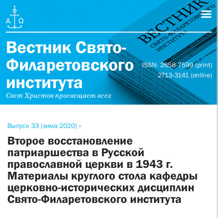
Вестник Свято-
Филаретовского
ISSN: 2658-7599 (print)
2713-3141 (online)
института
Свет Христов просвещает всех
Выпуск 33 (зима 2020) »
Второе восстановление
патриаршества в Русской
православной церкви в 1943 г.
Материалы круглого стола кафедры
церковно-исторических дисциплин
Свято-Филаретовского института