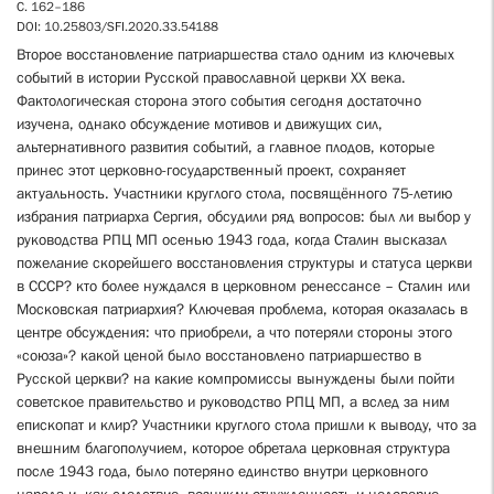
С. 162–186
DOI: 10.25803/SFI.2020.33.54188
Второе восстановление патриаршества стало одним из ключевых
событий в истории Русской православной церкви XX века.
Фактологическая сторона этого события сегодня достаточно
изучена, однако обсуждение мотивов и движущих сил,
альтернативного развития событий, а главное плодов, которые
принес этот церковно-государственный проект, сохраняет
актуальность. Участники круглого стола, посвящённого 75-летию
избрания патриарха Сергия, обсудили ряд вопросов: был ли выбор у
руководства РПЦ МП осенью 1943 года, когда Сталин высказал
пожелание скорейшего восстановления структуры и статуса церкви
в СССР? кто более нуждался в церковном ренессансе – Сталин или
Московская патриархия? Ключевая проблема, которая оказалась в
центре обсуждения: что приобрели, а что потеряли стороны этого
«союза»? какой ценой было восстановлено патриаршество в
Русской церкви? на какие компромиссы вынуждены были пойти
советское правительство и руководство РПЦ МП, а вслед за ним
епископат и клир? Участники круглого стола пришли к выводу, что за
внешним благополучием, которое обретала церковная структура
после 1943 года, было потеряно единство внутри церковного