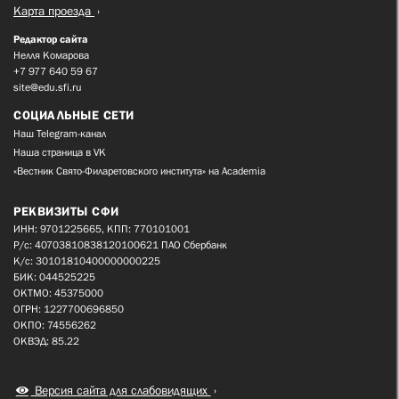
Карта проезда
Редактор сайта
Нелля Комарова
+7 977 640 59 67
site@edu.sfi.ru
СОЦИАЛЬНЫЕ СЕТИ
Наш Telegram-канал
Наша страница в VK
«Вестник Свято-Филаретовского института» на Academia
РЕКВИЗИТЫ СФИ
ИНН: 9701225665, КПП: 770101001
Р/с: 40703810838120100621 ПАО Сбербанк
К/с: 30101810400000000225
БИК: 044525225
ОКТМО: 45375000
ОГРН: 1227700696850
ОКПО: 74556262
ОКВЭД: 85.22
Версия сайта для слабовидящих