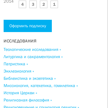
2014
4
3
2
1
Оформить подписку
ИССЛЕДОВАНИЯ
Теологические исследования »
Литургика и сакраментология »
Патристика »
Экклезиология »
Библеистика и экзегетика »
Миссиология, катехетика, гомилетика »
История Церкви »
Религиозная философия »
Религиоведение и социология религии »