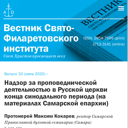
Вестник Свято-
Филаретовского
ISSN: 2658-7599 (print)
2713-3141 (online)
института
Свет Христов просвещает всех
Выпуск 33 (зима 2020) »
Надзор за проповеднической
деятельностью в Русской церкви
конца синодального периода (на
материалах Самарской епархии)
Протоиерей Максим Кокарев
, ректор Самарской
Православной духовной семинарии (Самара)