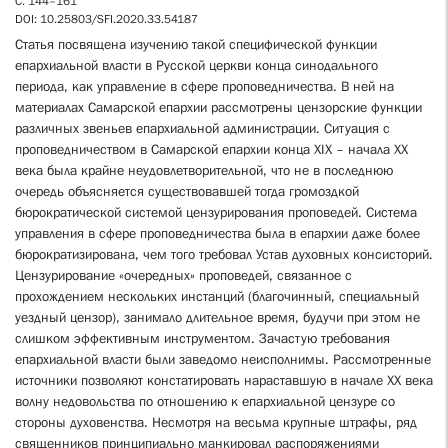
С. 144–161
DOI: 10.25803/SFI.2020.33.54187
Статья посвящена изучению такой специфической функции
епархиальной власти в Русской церкви конца синодального
периода, как управление в сфере проповедничества. В ней на
материалах Самарской епархии рассмотрены цензорские функции
различных звеньев епархиальной администрации. Ситуация с
проповедничеством в Самарской епархии конца XIX – начала XX
века была крайне неудовлетворительной, что не в последнюю
очередь объясняется существовавшей тогда громоздкой
бюрократической системой цензурирования проповедей. Система
управления в сфере проповедничества была в епархии даже более
бюрократизирована, чем того требовал Устав духовных консисторий.
Цензурирование «очередных» проповедей, связанное с
прохождением нескольких инстанций (благочинный, специальный
уездный цензор), занимало длительное время, будучи при этом не
слишком эффективным инструментом. Зачастую требования
епархиальной власти были заведомо неисполнимы. Рассмотренные
источники позволяют констатировать нараставшую в начале XX века
волну недовольства по отношению к епархиальной цензуре со
стороны духовенства. Несмотря на весьма крупные штрафы, ряд
священников принципиально манкировал распоряжениями