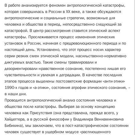
В работе анализируется феномен антропологической катастрофы,
которая совершилась в России в XX веке, а также обсуждаются
антропологические и социальные стратегии, возможные для
человека и общества в период, непосредственно следующий за
катастрофой. В центр рассмотрения ставится этический аспект
катастрофы. Прослеживается процесс изменения этических
установок в России, начиная с предреволюционного периода и по
настоящий день. Установлено, что этот процесс носил характер
серии резких смен этической модели, насильственно-нормативно
диктуемых властью. Такие смены травмировали и
дезориентировали нравственное сознание, постепенно лишая его
чувствительности и увлекая к деградации. В качестве последних
этапов процесса выделены постсоветские формации «анти-этики»
1990-х годов и «а-этики», состояния атрофии этического сознания, –
в наши дни.
Проводится антропологический анализ состояния человека и
общества после катастрофы. Выбирая за основу концепцию
человека как Присутствия (она представлена, прежде всего, у
Хайдеггера, а в русской философии у Владимира Вениаминовича
Бибихина), мы заключаем, что в пост-катастрофическом состоянии
человек существует в ущербном модусе «расплющенного