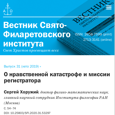
Вестник Свято-
Филаретовского
ISSN: 2658-7599 (print)
2713-3141 (online)
института
Свет Христов просвещает всех
Выпуск 31 (лето 2019) »
О нравственной катастрофе и миссии
регистратора
Сергей Хоружий
, доктор физико-математических наук,
главный научный сотрудник Института философии РАН
(Москва)
С. 54–74
DOI: 10.25803/SFI.2020.31.53297