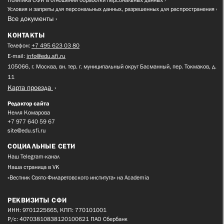
Политика СФИ в отношении обработки персональных данных
Условия и запреты для персональных данных, разрешенных для распространения
Все документы
КОНТАКТЫ
Телефон:
+7 495 623 03 80
E-mail:
info@edu.sfi.ru
105066, г. Москва, вн. тер. г. муниципальный округ Басманный, пер. Токмаков, д.
11
Карта проезда
Редактор сайта
Нелля Комарова
+7 977 640 59 67
site@edu.sfi.ru
СОЦИАЛЬНЫЕ СЕТИ
Наш Telegram-канал
Наша страница в VK
«Вестник Свято-Филаретовского института» на Academia
РЕКВИЗИТЫ СФИ
ИНН: 9701225665, КПП: 770101001
Р/с: 40703810838120100621 ПАО Сбербанк