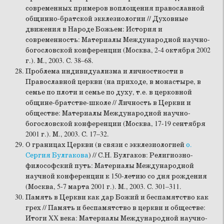
современных примеров воплощения православной
общинно-братской экклезиологии // Духовные
движения в Народе Божьем: История и
современность: Материалы Международной научно-
богословской конференции (Москва, 2-4 октября 2002
г.). М., 2003. С. 38–68.
Проблема индивидуализма и личностности в
Православной церкви (на приходе, в монастыре, в
семье по плоти и семье по духу, т.е. в церковной
общине-братстве-школе // Личность в Церкви и
обществе: Материалы Международной научно-
богословской конференции (Москва, 17-19 сентября
2001 г.). М., 2003. С. 17–32.
О границах Церкви (в связи с экклезиологией
о.
Сергия Булгакова
) // С.Н. Булгаков: Религиозно-
философский путь: Материалы Международной
научной конференции к 150-летию со дня рождения
(Москва, 5-7 марта 2001 г.). М., 2003. С. 301–311.
Память в Церкви как дар Божий и беспамятство как
грех // Память и беспамятство в церкви и обществе:
Итоги XX века: Материалы Международной научно-