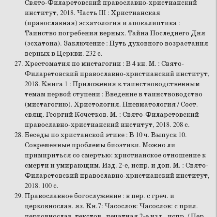
Свято-Филаретовский православно-христианский
институт, 2018. Часть III : Христианская
(православная) эсхатология и апокалиптика :
Таинство погребения верных. Тайна Последнего Дня
(эсхатона). Заключение : Путь духовного возрастания
верных в Церкви. 232 с.
Хрестоматия по мистагогии : В 4 кн. М. : Свято-
Филаретовский православно-христианский институт,
2018. Книга 1 : Приложения к таинствоводственным
темам первой ступени : Введение в таинствоводство
(мистагогию). Христология. Пневматология / Сост.
свящ. Георгий Кочетков. М. : Свято-Филаретовский
православно-христианский институт, 2018. 208 с.
Беседы по христанской этике : В 10 ч. Выпуск 10.
Современные проблемы биоэтики. Можно ли
примириться со смертью: христианское отношение к
смерти и умирающим. Изд. 2-е, испр. и доп. М. : Свято-
Филаретовский православно-христианский институт,
2018. 100 с.
Православное богослужение : в пер. с греч. и
церковнослав. яз. Кн.7: Часослов: Часослов: с прил.
церковнослав. текстов. печатная 2-е изд., испр. / Пер.