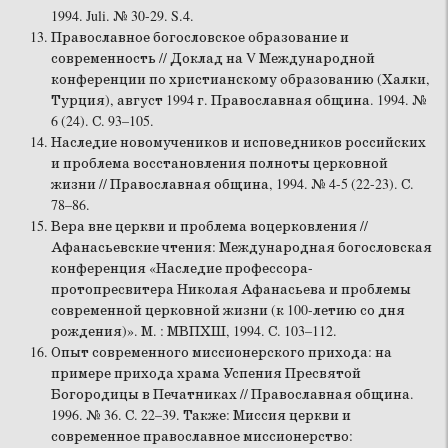
1994. Juli. № 30-29. S.4.
Православное богословское образование и
современность // Доклад на V Международной
конференции по христианскому образованию (Халки,
Турция), август 1994 г. Православная община. 1994. №
6 (24). С. 93–105.
Наследие новомучеников и исповедников российских
и проблема восстановления полноты церковной
жизни // Православная община, 1994. № 4-5 (22-23). С.
78–86.
Вера вне церкви и проблема воцерковления //
Афанасьевские чтения: Международная богословская
конференция «Наследие профессора-
протопресвитера Николая Афанасьева и проблемы
современной церковной жизни (к 100-летию со дня
рождения)». М. : МВПХШ, 1994. С. 103–112.
Опыт современного миссионерского прихода: на
примере прихода храма Успения Пресвятой
Богородицы в Печатниках // Православная община.
1996. № 36. С. 22–39. Также: Миссия церкви и
современное православное миссионерство: