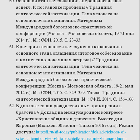
Основной этап катехизации: антропологический
аспект. К постановке проблемы // Традиция
святоотеческой катехизации: Тема человека на
основном этапе оглашения. Материалы
Международной богословско-практической
конференции (Москва – Московская область, 19-21 мая
2014 г.). М. : СФИ, 2015. С. 23–33.
Критерии готовности катехуменов к окончанию
основного этапа оглашения (итоговое собеседование
и молитвенно-покаянная встреча) // Традиция
святоотеческой катехизации: Тема человека на
основном этапе оглашения. Материалы
Международной богословско-практической
конференции (Москва - Московская область, 19-21 мая
2014 г.). М. : СФИ, 2015. С. 349–359. Также: Традиция
святоотеческой катехизации. М. : СФИ, 2014. С. 156–166.
В диалоге жизни рождается опыт примирения и
братства // Доклад на международном конгрессе
«Христианские общины и движения. Вместе для
Европы» (Мюнхен, 30 июня – 2 июля 2016 года). Режим
доступа:
http:sfi.ru/sfi-today/publication/doklad-riektora-sfi-
sviashchiennika-gieorghiia-kochietkova-na-miezhdunarodnom-