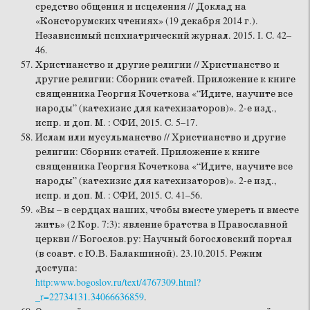
средство общения и исцеления // Доклад на
«Консторумских чтениях» (19 декабря 2014 г.).
Независимый психиатрический журнал. 2015. I. С. 42–
46.
Христианство и другие религии // Христианство и
другие религии: Сборник статей. Приложение к книге
священника Георгия Кочеткова «“Идите, научите все
народы” (катехизис для катехизаторов)». 2-е изд.,
испр. и доп. М. : СФИ, 2015. С. 5–17.
Ислам или мусульманство // Христианство и другие
религии: Сборник статей. Приложение к книге
священника Георгия Кочеткова «“Идите, научите все
народы” (катехизис для катехизаторов)». 2-е изд.,
испр. и доп. М. : СФИ, 2015. С. 41–56.
«Вы – в сердцах наших, чтобы вместе умереть и вместе
жить» (2 Кор. 7:3): явление братства в Православной
церкви // Богослов.ру: Научный богословский портал
(в соавт. с Ю.В. Балакшиной). 23.10.2015. Режим
доступа:
http:www.bogoslov.ru/text/4767309.html?
_r=22734131.34066636859
.