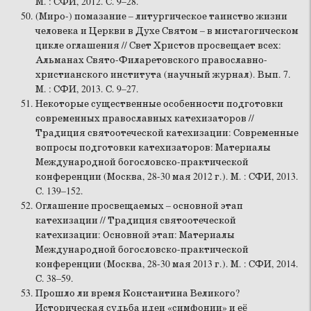
М. : СФИ, 2012. С. 9–28.
(Миро-) помазание – литургическое таинство жизни
человека и Церкви в Духе Святом – в мистагогическом
цикле оглашения // Свет Христов просвещает всех:
Альманах Свято-Филаретовского православно-
христианского института (научный журнал). Вып. 7.
М. : СФИ, 2013. С. 9–27.
Некоторые существенные особенности подготовки
современных православных катехизаторов //
Традиция святоотеческой катехизации: Современные
вопросы подготовки катехизаторов: Материалы
Международной богословско-практической
конференции (Москва, 28-30 мая 2012 г.). М. : СФИ, 2013.
С. 139–152.
Оглашение просвещаемых – основной этап
катехизации // Традиция святоотеческой
катехизации: Основной этап: Материалы
Международной богословско-практической
конференции (Москва, 28-30 мая 2013 г.). М. : СФИ, 2014.
С. 38–59.
Прошло ли время Константина Великого?
Историческая судьба идеи «симфонии» и её