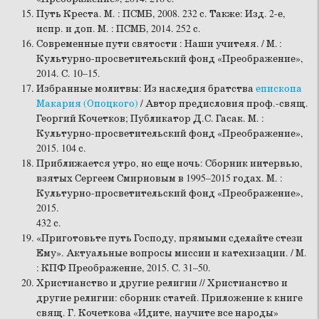
Путь Креста. М. : ПСМБ, 2008. 232 с. Также: Изд. 2-е,
испр. и доп. М. : ПСМБ, 2014. 252 с.
Современные пути святости : Наши учителя. / М. :
Культурно-просветительский фонд «Преображение»,
2014. С. 10–15.
Избранные молитвы: Из наследия братства
епископа
Макария (Опоцкого)
/ Автор предисловия проф.-свящ.
Георгий Кочетков; Публикатор Д.С. Гасак. М. :
Культурно-просветительский фонд «Преображение»,
2015. 104 с.
Приближается утро, но еще ночь: Сборник интервью,
взятых Сергеем Смирновым в 1995–2015 годах. М. :
Культурно-просветительский фонд «Преображение»,
2015.
432 с.
«Приготовьте путь Господу, прямыми сделайте стези
Ему». Актуальные вопросы миссии и катехизации. / М.
: КПФ Преображение, 2015. С. 31–50.
Христианство и другие религии // Христианство и
другие религии: сборник статей. Приложение к книге
свящ. Г. Кочеткова «Идите, научите все народы»