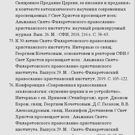
Священное Предание Церкви, ее писания и предания»
в контексте катехизического научения современных
просвещаемых // Свет Христов просвещает всех:
Альманах Свято-Филаретовского православно-
христианского института: научный рецензируемый
журнал. Вып. 26. М. : СФИ, 2018. 216 с. С. 38–65.
К 30-летию Свято-Филаретовского православно-
христианского института. Интервью со свящ.
Георгием Кочетковым, основателем и ректором СФИ //
Свет Христов просвещает всех : Альманах Свято-
Филаретовского православно-христианского
института. Выпуск 29. М. : Свято-Филаретовский
православно-христианский институт, 2019. С. 105–122.
Конференция «Современная православная
экклезиология: служение церкви и ее устройство».
Интервью с еп. Иринеем (Стинбергом), прот. Джоном
Бэром, свящ. Георгием Кочетковым, Д.С. Гасаком, В.В.
Александровым, свящ. Иакинфом Дестивелем // Свет
Христов просвещает всех : Альманах Свято-
Филаретовского православно-христианского
института. Выпуск 29. М. : Свято-Филаретовский