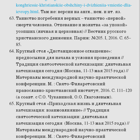
konghriessie-khristianskiie-obshchiny-i-dvizhieniia-vmiestie-dlia-
ievropy.html
. Там же: версии на англ., нем. и ит. яз.
Таинство погребения верных – таинство «первой»
смерти человека. Отпевание и молитва «за упокой»
усопших (личная и церковная) // Вестник русского
христианского движения. Париж: №205. I, 2016. С. 65–
85.
Круглый стол «Дистанционное оглашение»:
предпосылки для начала и условия проведения //
Традиция святоотеческой катехизации: длительная
катехизация сегодня (Москва, 11-13 мая 2015 года) //
Материалы международной научно-практической
конференции. М. : Свято-Филаретовский
православно-христианский институт, 2016. С. 111–120
(а соавт. с С.О. Чукавиной, О.О. Глаголевым).
Круглый стол «Приходская жизнь и длительная
катехизация: взаимовлияние» // Традиция
святоотеческой катехизации: длительная
катехизация сегодня (Москва, 11-13 мая 2015 года) //
Материалы международной научно-практической
конференции. М. : Свято-Филаретовский