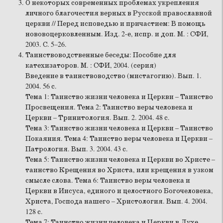
О некоторых современных проблемах укрепления
личного благочестия верных в Русской православной
церкви // Перед исповедью и причастием: В помощь
нововоцерковленным. Изд. 2-е, испр. и доп. М. : СФИ,
2003. С. 5–26.
Таинствоводственные беседы: Пособие для
катехизаторов. М. : СФИ, 2004. (серия)
Введение в таинствоводство (мистагогию). Вып. 1.
2004. 56 с.
Тема 1: Таинство жизни человека и Церкви – Таинство
Просвещения. Тема 2: Таинство веры человека и
Церкви – Тринитология. Вып. 2. 2004. 48 с.
Тема 3: Таинство жизни человека и Церкви – Таинство
Покаяния. Тема 4: Таинство веры человека и Церкви –
Патрология. Вып. 3. 2004. 43 с.
Тема 5: Таинство жизни человека и Церкви во Христе –
таинство Крещения во Христа, или крещения в узком
смысле слова. Тема 6: Таинство веры человека и
Церкви в Иисуса, единого и целостного Богочеловека,
Христа, Господа нашего – Христология. Вып. 4. 2004.
128 с.
Тема 7: Таинство жизни человека и Церкви в Духе