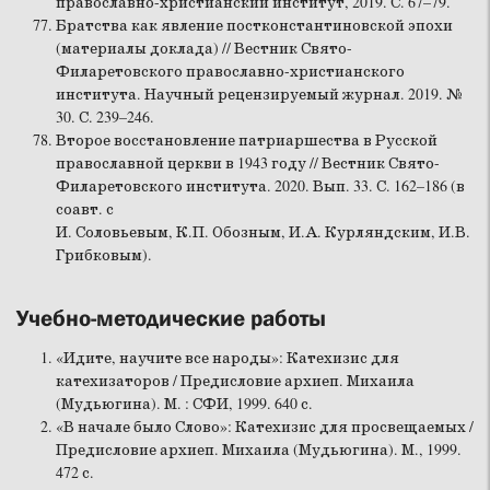
православно-христианский институт, 2019. С. 67–79.
Братства как явление постконстантиновской эпохи
(материалы доклада) // Вестник Свято-
Филаретовского православно-христианского
института. Научный рецензируемый журнал. 2019. №
30. С. 239–246.
Второе восстановление патриаршества в Русской
православной церкви в 1943 году // Вестник Свято-
Филаретовского института. 2020. Вып. 33. С. 162–186 (в
соавт. с
И. Соловьевым, К.П. Обозным, И.А. Курляндским, И.В.
Грибковым).
Учебно-методические работы
«Идите, научите все народы»: Катехизис для
катехизаторов / Предисловие архиеп. Михаила
(Мудьюгина). М. : СФИ, 1999. 640 с.
«В начале было Слово»: Катехизис для просвещаемых /
Предисловие архиеп. Михаила (Мудьюгина). М., 1999.
472 с.