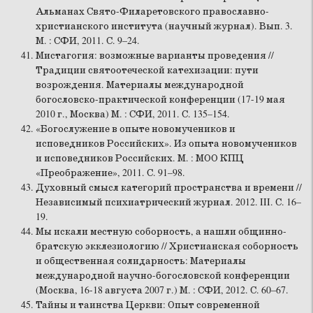
Альманах Свято-Филаретовского православно-
христианского института (научный журнал). Вып. 3.
М. : СФИ, 2011. С. 9–24.
Мистагогия: возможные варианты проведения //
Традиции святоотеческой катехизации: пути
возрождения. Материалы международной
богословско-практической конференции (17-19 мая
2010 г., Москва) М. : СФИ, 2011. С. 135–154.
«Богослужение в опыте новомучеников и
исповедников Российских». Из опыта новомучеников
и исповедников Российских. М. : МОО КПЦ
«Преображение», 2011. С. 91–98.
Духовный смысл категорий пространства и времени //
Независимый психиатрический журнал. 2012. III. С. 16–
19.
Мы искали местную соборность, а нашли общинно-
братскую экклезиологию // Христианская соборность
и общественная солидарность: Материалы
международной научно-богословской конференции
(Москва, 16-18 августа 2007 г.) М. : СФИ, 2012. С. 60–67.
Тайны и таинства Церкви: Опыт современной