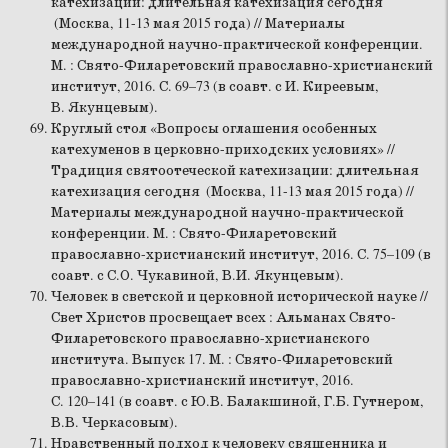
катехизации: длительная катехизация сегодня
(Москва, 11-13 мая 2015 года) // Материалы
международной научно-практической конференции.
М. : Свято-Филаретовский православно-христианский
институт, 2016. С. 69–73 (в соавт. с И. Киреевым,
В. Якунцевым).
Круглый стол «Вопросы оглашения особенных
катехуменов в церковно-приходских условиях» //
Традиция святоотеческой катехизации: длительная
катехизация сегодня (Москва, 11-13 мая 2015 года) //
Материалы международной научно-практической
конференции. М. : Свято-Филаретовский
православно-христианский институт, 2016. С. 75–109 (в
соавт. с С.О. Чукавиной, В.И. Якунцевым).
Человек в светской и церковной исторической науке //
Свет Христов просвещает всех : Альманах Свято-
Филаретовского православно-христианского
института. Выпуск 17. М. : Свято-Филаретовский
православно-христианский институт, 2016.
С. 120–141 (в соавт. с Ю.В. Балакшиной, Г.Б. Гутнером,
В.В. Черкасовым).
Нравственный подход к человеку священника и