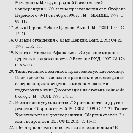
Материалы Международной богословской
конференции к 600-летию преставления свт. Стефана
Пермского (9-11 октября 1996 г.). М. : МВПХШ, 1997. С.
99–117.
Язык Церкви // Язык Церкви. Вып. 1. М.: СФИ, 1997. С.
12–21.
О языке оглашения // Язык Церкви. Вып. 2. М.: СФИ,
1997. С. 52–53.
Книга о. Николая Афанасьева «Служение мирян в
церкви» и современность // Вестник РХД. 1997. № 176.
С. 82–118.
Таинственное введение в православную катехетику:
Пастырско-богословские принципы и рекомендации
совершающим крещение и миропомазание и
подготовку к ним: Диссертация на степень maitrise de
theologie. М. : СФИ, 1998. 241 с.
Ислам или мусульманство // Христианство и другие
религии: Сборник статей. М. СФИ, 1999. С. 17–31. Также:
Христианство и другие религии: Сборник статей. 2-е
изд., испр. и доп. М. : СФИ, 2015. С. 41–55.
«Всемирная отзывчивость» или изоляционизм? К