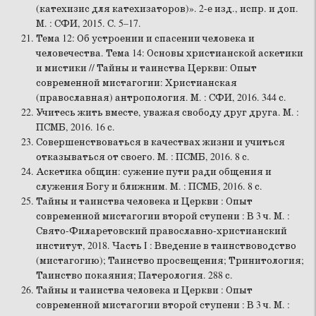
(катехизис для катехизаторов)». 2-е изд., испр. и доп.
М. : СФИ, 2015. С. 5–17.
Тема 12: Об устроении и спасении человека и
человечества. Тема 14: Основы христианской аскетики
и мистики // Тайны и таинства Церкви: Опыт
современной мистагогии: Христианская
(православная) антропология. М. : СФИ, 2016. 344 с.
Учитесь жить вместе, уважая свободу друг друга. М. :
ПСМБ, 2016. 16 с.
Совершенствоваться в качествах жизни и учиться
отказываться от своего. М. : ПСМБ, 2016. 8 с.
Аскетика общин: сужение пути ради общения и
служения Богу и ближним. М. : ПСМБ, 2016. 8 с.
Тайны и таинства человека и Церкви : Опыт
современной мистагогии второй ступени : В 3 ч. М. :
Свято-Филаретовский православно-христианский
институт, 2018. Часть I : Введение в таинствоводство
(мистагогию); Таинство просвещения; Тринитология;
Таинство покаяния; Патерология. 288 с.
Тайны и таинства человека и Церкви : Опыт
современной мистагогии второй ступени : В 3 ч. М. :