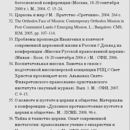
богословской конференции (Москва, 18-20 сентября
2000 г.). М., 2004. С. 15–24.
Церковь и мир // М. : Братство «Сретение», 2004. 264 с.
The Orthodox Face of Mission: Contemporary Orthodox Mission in
Post-Communist Lands // Emerging Mission. L.; Bangalore: CMS;
IEM, 2005, pp. 107–114.
Проблемы проповеди Евангелия и контекст
современной церковной жизни в России // Доклад на
конференции «Миссия Русской православной церкви»
(Милан – Бозе, 18-20 сентября 2006 г.) М. : СФИ, 2006.
Воспитательная миссия. Заметка в связи с
подготовкой миссионерской концепции РПЦ // Свет
Христов просвещает всех: Альманах Свято-
Филаретовского православно-христианского
института (научный журнал). Вып. 1. М. : СФИ, 2007.
С. 9–15.
О полноте и пустоте в церкви и обществе. Материалы
к конференции «Духовное противостояние пустоте в
церкви и обществе». М. : ПСМБ, 2008. 96 с.
Тайна и таинство церкви. Опыт современной
мистагогии: православное учение о евхаристии и