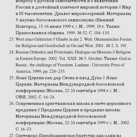
вопросу о русской самобытности и о включении
России в достойный контекст мировой истории // Мир
в III тысячелетии: Диалог мировоззрений: Материалы
V научно-богословского симпозиума (Нижний
Новгород, 15-16 июня 1999 г.). М., 1999. 10 с. Также:
Православная община. 1999. № 52. С. 104–110.
Wort eines Gehetzten // Glaube in der 2. Welt: Okumenisches Forum
fur Religion und Gesellschaft in Ost und West. 2001. № 2. S. 19f.
Russian Orthodox and Protestants: Dialogue on Missions // Religion
in Eastern Europe. 2002. Vol. XXII. № 5. October. Также: God in
Russia : the challenge of Freedom, Lanham : University Press of
America, 1999, pp. 226–233.
Язык Церкви как дар Слова и плод Духа // Язык
Церкви: Материалы Международной богословской
конференции (Москва, 22-24 сентября 1998 г.). М. :
СФИ, 2002. С. 16–24.
Современная христианская школа в свете церковного
предания // Предание Церкви и предание школы:
Материалы Международной богословской
конференции (Москва, 22-24 сентября 1999 г.). М., 2002.
С. 16–23.
Сретенско-Преображенское братство как один из