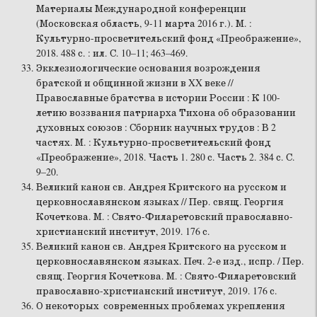
Материалы Международной конференции
(Московская область, 9-11 марта 2016 г.). М. :
Культурно-просветительский фонд «Преображение»,
2018. 488 с. : ил. С. 10–11; 463–469.
Экклезиологические основания возрождения
братской и общинной жизни в XX веке //
Православные братства в истории России : К 100-
летию воззвания патриарха Тихона об образовании
духовных союзов : Сборник научных трудов : В 2
частях. М. : Культурно-просветительский фонд
«Преображение», 2018. Часть 1. 280 с. Часть 2. 384 с. С.
9–20.
Великий канон св. Андрея Критского на русском и
церковнославянском языках // Пер. свящ. Георгия
Кочеткова. М. : Свято-Филаретовский православно-
христианский институт, 2019. 176 с.
Великий канон св. Андрея Критского на русском и
церковнославянском языках. Печ. 2-е изд., испр. / Пер.
свящ. Георгия Кочеткова. М. : Свято-Филаретовский
православно-христианский институт, 2019. 176 с.
О некоторых современных проблемах укрепления