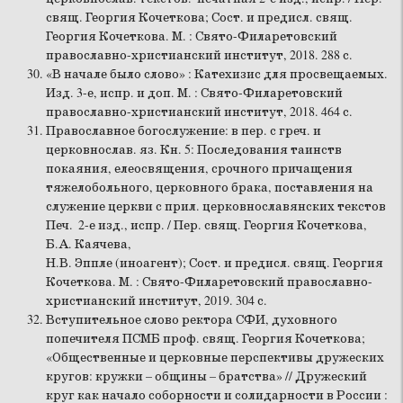
свящ. Георгия Кочеткова; Сост. и предисл. свящ.
Георгия Кочеткова. М. : Свято-Филаретовский
православно-христианский институт, 2018. 288 с.
«В начале было слово» : Катехизис для просвещаемых.
Изд. 3-е, испр. и доп. М. : Свято-Филаретовский
православно-христианский институт, 2018. 464 с.
Православное богослужение: в пер. с греч. и
церковнослав. яз. Кн. 5: Последования таинств
покаяния, елеосвящения, срочного причащения
тяжелобольного, церковного брака, поставления на
служение церкви с прил. церковнославянских текстов
Печ. 2-е изд., испр. / Пер. свящ. Георгия Кочеткова,
Б.А. Каячева,
Н.В. Эппле (иноагент); Сост. и предисл. свящ. Георгия
Кочеткова. М. : Свято-Филаретовский православно-
христианский институт, 2019. 304 с.
Вступительное слово ректора СФИ, духовного
попечителя ПСМБ проф. свящ. Георгия Кочеткова;
«Общественные и церковные перспективы дружеских
кругов: кружки – общины – братства» // Дружеский
круг как начало соборности и солидарности в России :