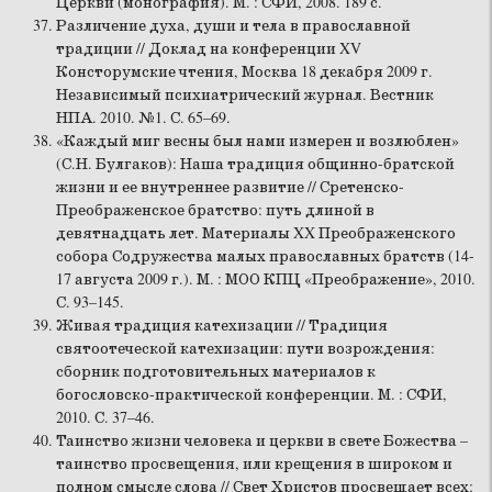
Церкви (монография). М. : СФИ, 2008. 189 с.
Различение духа, души и тела в православной
традиции // Доклад на конференции XV
Консторумские чтения, Москва 18 декабря 2009 г.
Независимый психиатрический журнал. Вестник
НПА. 2010. №1. С. 65–69.
«Каждый миг весны был нами измерен и возлюблен»
(С.Н. Булгаков): Наша традиция общинно-братской
жизни и ее внутреннее развитие // Сретенско-
Преображенское братство: путь длиной в
девятнадцать лет. Материалы XX Преображенского
собора Содружества малых православных братств (14-
17 августа 2009 г.). М. : МОО КПЦ «Преображение», 2010.
С. 93–145.
Живая традиция катехизации // Традиция
святоотеческой катехизации: пути возрождения:
сборник подготовительных материалов к
богословско-практической конференции. М. : СФИ,
2010. С. 37–46.
Таинство жизни человека и церкви в свете Божества –
таинство просвещения, или крещения в широком и
полном смысле слова // Свет Христов просвещает всех: