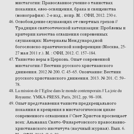
мистагогии: Православное учение о таинствах
покаяния, елео-освящения, брака и священства
(монография). 2-е изд., испр. М. : СФИ, 2012. 230 с.
Освобождение слушающих от смертных грехов //
Традиция святоотеческой катехизации: Проблемы и
критерии качества оглашения современных
слушающих: Материалы Международной
богословско-практической конференции (Москва, 25-
27 мая 2011 г.). М. : СФИ, 2012. С. 157–184.
Таинство веры в Церковь. Опыт современной
мистагогии // Вестник русского христианского
движения. 2012 № 200. С. 45–65. Окончание: Вестник
русского христианского движения. 2013. № 201. С. 59–
78.
La mission de l’Eglise dans le monde contemporain // La joie du
Royaume. YMKA-PRESS, Paris, 2012, pp. 98–108.
Опыт представления таинств предкрещального
покаяния и крещения в мистагогическом цикле
современного оглашения // Свет Христов просвещает
всех: Альманах Свято-Филаретовского православно-
христианского института (научный журнал). Вып. 6.