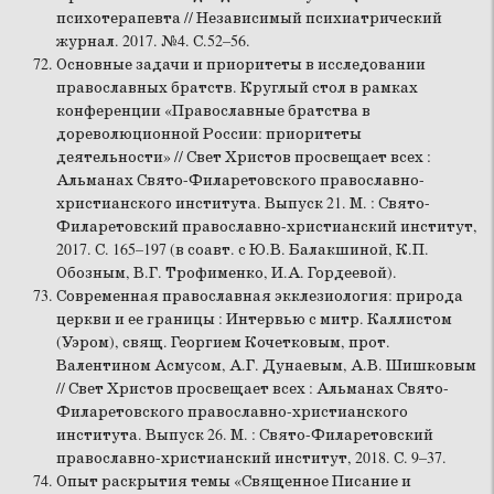
психотерапевта // Независимый психиатрический
журнал. 2017. №4. С.52–56.
Основные задачи и приоритеты в исследовании
православных братств. Круглый стол в рамках
конференции «Православные братства в
дореволюционной России: приоритеты
деятельности» // Свет Христов просвещает всех :
Альманах Свято-Филаретовского православно-
христианского института. Выпуск 21. М. : Свято-
Филаретовский православно-христианский институт,
2017. С. 165–197 (в соавт. с Ю.В. Балакшиной, К.П.
Обозным, В.Г. Трофименко, И.А. Гордеевой).
Современная православная экклезиология: природа
церкви и ее границы : Интервью с митр. Каллистом
(Уэром), свящ. Георгием Кочетковым, прот.
Валентином Асмусом, А.Г. Дунаевым, А.В. Шишковым
// Свет Христов просвещает всех : Альманах Свято-
Филаретовского православно-христианского
института. Выпуск 26. М. : Свято-Филаретовский
православно-христианский институт, 2018. С. 9–37.
Опыт раскрытия темы «Священное Писание и