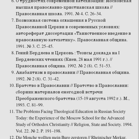
О трудностях современной катехизации: Московская
высшая православно-христианская школа //
Православная школа. 1991. № 4. С. 26–34.
Возможная система оглашения в Русской
Православной Церкви в современных условиях:
автореферат диссертации «Таинственное введение в
православную катехетику». Православная община.
1991. № 3. С. 25–45.
Гений Бердяева и Церковь : Тезисы доклада на I
Бердяевских чтениях (Киев, 28 мая 1991 г.). //
Православная община. 1992. № 2 (8). С. 51–53.
Анабаптизм в православии // Православная община.
1992. № 2 (8). С. 31–42.
Братство в Православии // Братство в Православии:
cборник материалов ежегодной встречи
Преображенского братства (15-19 августа 1992 г.). М.,
1993. С. 81–99.
The Problems Facing Theological Education in Russian Society
Today: the Experience of the Moscow School for the Advanced
Study of Orthodox Christianity // Religion, State and Society. 1994.
Vol. 22. № 2. P. 191–198.
Die Monche wollten mein Buro zerstoren // Rheinischer Merkur.