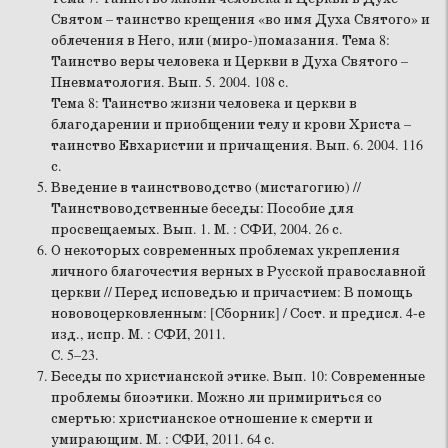
Святом – таинство крещения «во имя Духа Святого» и
облечения в Него, или (миро-)помазания. Тема 8:
Таинство веры человека и Церкви в Духа Святого –
Пневматология. Вып. 5. 2004. 108 с.
Тема 8: Таинство жизни человека и церкви в
благодарении и приобщении телу и крови Христа –
таинство Евхаристии и причащения. Вып. 6. 2004. 116
с.
Введение в таинствоводство (мистагогию) //
Таинствоводственные беседы: Пособие для
просвещаемых. Вып. 1. М. : СФИ, 2004. 26 с.
О некоторых современных проблемах укрепления
личного благочестия верных в Русской православной
церкви // Перед исповедью и причастием: В помощь
нововоцерковленным: [Сборник] / Сост. и предисл. 4-е
изд., испр. М. : СФИ, 2011.
С. 5–23.
Беседы по христианской этике. Вып. 10: Современные
проблемы биоэтики. Можно ли примириться со
смертью: христианское отношение к смерти и
умирающим. М. : СФИ, 2011. 64 с.