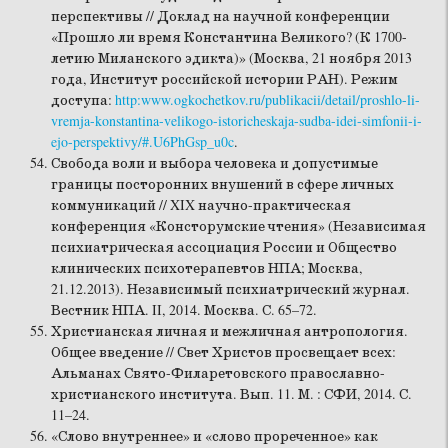
перспективы // Доклад на научной конференции
«Прошло ли время Константина Великого? (К 1700-
летию Миланского эдикта)» (Москва, 21 ноября 2013
года, Институт российской истории РАН). Режим
доступа:
http:www.ogkochetkov.ru/publikacii/detail/proshlo-li-
vremja-konstantina-velikogo-istoricheskaja-sudba-idei-simfonii-i-
ejo-perspektivy/#.U6PhGsp_u0c
.
Свобода воли и выбора человека и допустимые
границы посторонних внушений в сфере личных
коммуникаций // XIX научно-практическая
конференция «Консторумские чтения» (Независимая
психиатрическая ассоциация России и Общество
клинических психотерапевтов НПА; Москва,
21.12.2013). Независимый психиатрический журнал.
Вестник НПА. II, 2014. Москва. С. 65–72.
Христианская личная и межличная антропология.
Общее введение // Свет Христов просвещает всех:
Альманах Свято-Филаретовского православно-
христианского института. Вып. 11. М. : СФИ, 2014. С.
11–24.
«Слово внутреннее» и «слово прореченное» как