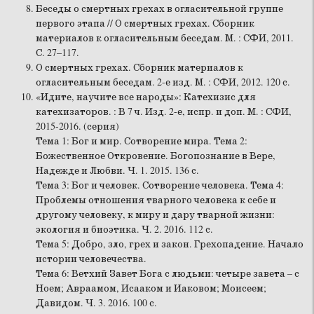
Беседы о смертных грехах в огласительной группе
первого этапа // О смертных грехах. Сборник
материалов к огласительным беседам. М. : СФИ, 2011.
С. 27–117.
О смертных грехах. Сборник материалов к
огласительным беседам. 2-е изд. М. : СФИ, 2012. 120 с.
«Идите, научите все народы»: Катехизис для
катехизаторов. : В 7 ч. Изд. 2-е, испр. и доп. М. : СФИ,
2015-2016. (серия)
Тема 1: Бог и мир. Сотворение мира. Тема 2:
Божественное Откровение. Богопознание в Вере,
Надежде и Любви. Ч. 1. 2015. 136 с.
Тема 3: Бог и человек. Сотворение человека. Тема 4:
Проблемы отношения тварного человека к себе и
другому человеку, к миру и дару тварной жизни:
экология и биоэтика. Ч. 2. 2016. 112 с.
Тема 5: Добро, зло, грех и закон. Грехопадение. Начало
истории человечества.
Тема 6: Ветхий Завет Бога с людьми: четыре завета – с
Ноем; Авраамом, Исааком и Иаковом; Моисеем;
Давидом. Ч. 3. 2016. 100 с.