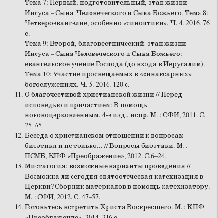
Тема 7: Первый, подготовительный, этап жизни
Иисуса – Сына Человеческого и Сына Божьего. Тема 8:
Четвероевангелие, особенно «синоптики». Ч. 4. 2016. 76
с.
Тема 9: Второй, благовестнический, этап жизни
Иисуса – Сына Человеческого и Сына Божьего:
евангельское учение Господа (до входа в Иерусалим).
Тема 10: Участие просвещаемых в «синаксарных»
богослужениях. Ч. 5. 2016. 120 с.
О благочестивой христианской жизни // Перед
исповедью и причастием: В помощь
нововоцерковленным. 4-е изд., испр. М. : СФИ, 2011. С.
25–65.
Беседа о христианском отношении к вопросам
биоэтики и не только... // Вопросы биоэтики. М. :
ПСМБ, КПФ «Преображение», 2012. С.6–24.
Мистагогия: возможные варианты проведения //
Возможна ли сегодня святоотеческая катехизация в
Церкви? Сборник материалов в помощь катехизатору.
М. : СФИ, 2012. С. 47–57.
Готовьтесь встретить Христа Воскресшего. М. : КПФ
«Преображение», 2014. 216 с.