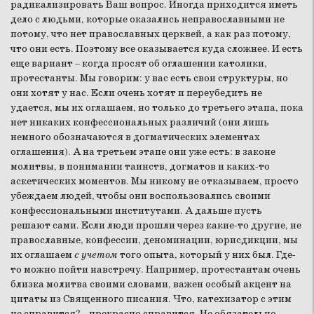
радикализировать Ваш вопрос. Иногда приходится иметь
дело с людьми, которые оказались неправославными не
потому, что нет православных церквей, а как раз потому,
что они есть. Поэтому все оказывается куда сложнее. И есть
еще вариант – когда просят об оглашении католики,
протестанты. Мы говорим: у вас есть свои структуры, но
они хотят у нас. Если очень хотят и переубедить не
удается, мы их оглашаем, но только до третьего этапа, пока
нет никаких конфессиональных различий (они лишь
немного обозначаются в догматических элементах
оглашения). А на третьем этапе они уже есть: в законе
молитвы, в понимании таинств, догматов и каких-то
аскетических моментов. Мы никому не отказываем, просто
убеждаем людей, чтобы они воспользовались своими
конфессиональными институтами. А дальше пусть
решают сами. Если люди прошли через какие-то другие, не
православные, конфессии, деноминации, юрисдикции, мы
их оглашаем
с учетом
того опыта, который у них был. Где-
то можно пойти навстречу. Например, протестантам очень
близка молитва своими словами, важен особый акцент на
цитаты из Священного писания. Что, катехизатор с этим
не справится? – прекрасно справится. Не обязательно