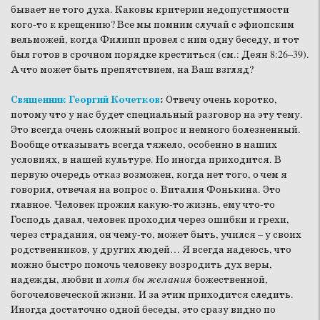
бывает не того духа. Каковы критерии недопустимости
кого-то к крещению? Все мы помним случай с эфиопским
вельможей, когда Филипп провел с ним одну беседу, и тот
был готов в срочном порядке креститься (см.: Деян 8:26–39).
А что может быть препятствием, на Ваш взгляд?
Священник Георгий Кочетков
:
Отвечу очень коротко,
потому что у нас будет специальный разговор на эту тему.
Это всегда очень сложный вопрос и немного болезненный.
Вообще отказывать всегда тяжело, особенно в наших
условиях, в нашей культуре. Но иногда приходится. В
первую очередь отказ возможен, когда нет того, о чем я
говорил, отвечая на вопрос о. Виталия Фонькина. Это
главное. Человек прожил какую-то жизнь, ему что-то
Господь давал, человек проходил через ошибки и грехи,
через страдания, он чему-то, может быть, учился – у своих
родственников, у других людей… Я всегда надеюсь, что
можно быстро помочь человеку возродить дух веры,
надежды, любви и
хотя бы желания
божественной,
богочеловеческой жизни. И за этим приходится следить.
Иногда достаточно одной беседы, это сразу видно по