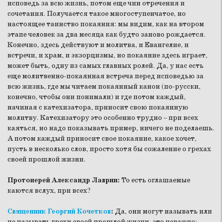
исповедь за всю жизнь, потом еще чин отречения и
сочетания. Получается такое многоступенчатое, но
настоящее таинство покаяния: мы видим, как на втором
этапе человек за два месяца как будто заново рождается.
Конечно, здесь действуют и молитва, и Евангелие, и
встречи, и храм, и экзорцизмы, но покаяние здесь играет,
может быть, одну из самых главных ролей. Да, у нас есть
еще молитвенно-покаянная встреча перед исповедью за
всю жизнь, где мы читаем покаянный канон (по-русски,
конечно, чтобы они понимали) и где потом каждый,
начиная с катехизатора, приносит свою покаянную
молитву. Катехизатору это особенно трудно – при всех
каяться, но надо показывать пример, ничего не поделаешь.
А потом каждый приносит свое покаяние, какое хочет,
пусть в несколько слов, просто хотя бы сожаление о грехах
своей прошлой жизни.
Протоиерей Александр Лаврин:
То есть оглашаемые
каются вслух, при всех?
Священник Георгий Кочетков
:
Да, они могут называть или
не называть грехи своей прошлой жизни, это неважно;