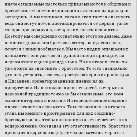
иначе оглашаемые настолько привязываются к общинам и
братствам, что потом их никакими калачами на приход не
затащишь. А мы понимаем, какая в этом таится опасность:
ведь они могут потом дистанцироваться от церкви, уж не
говорю про иерархию, которая им совсем непонятна.
Поэтому мы совершенно сознательно этого не делаем, даже
немного сдерживаем братьев и сестер, когда тем очень
хочется с ними пообщаться. Мы часто видим оглашаемых
на молитве, они уже своей группой иногда приходят, на
первом этапе еще индивидуально. Но на втором этапе мы
уже можем их знакомить с братством. То есть специально
для них устроить, скажем, простую вечерню с проповедью
и Писанием, ориентированными именно на их
присутствие. На нее можно привести детей, которые по
церковной традиции тоже как бы оглашаемые, это всем
бывает интересно и полезно. И это молитвенное общение
многое ставит на свои места. Только начиная со второго
этапа мы немного приоткрываем для них общинно-
братскую жизнь, чтобы они понимали, кто отвечает за их
воцерковление. Осознавая эту ответственность, братство и
приводит в церковь людей, не только катехизатор и его