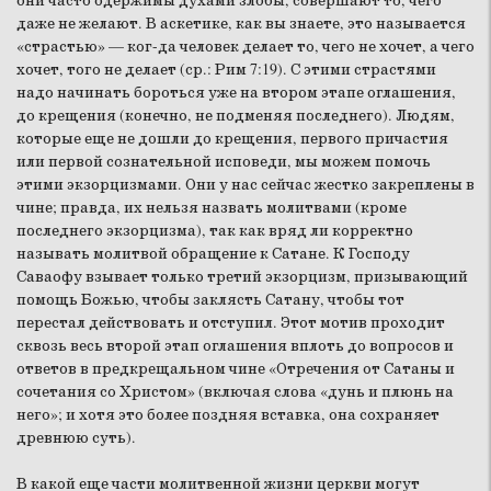
они часто одержимы духами злобы, совершают то, чего
даже не желают. В аскетике, как вы знаете, это называется
«страстью» — ког-да человек делает то, чего не хочет, а чего
хочет, того не делает (ср.: Рим 7:19). С этими страстями
надо начинать бороться уже на втором этапе оглашения,
до крещения (конечно, не подменяя последнего). Людям,
которые еще не дошли до крещения, первого причастия
или первой сознательной исповеди, мы можем помочь
этими экзорцизмами. Они у нас сейчас жестко закреплены в
чине; правда, их нельзя назвать молитвами (кроме
последнего экзорцизма), так как вряд ли корректно
называть молитвой обращение к Сатане. К Господу
Саваофу взывает только третий экзорцизм, призывающий
помощь Божью, чтобы заклясть Сатану, чтобы тот
перестал действовать и отступил. Этот мотив проходит
сквозь весь второй этап оглашения вплоть до вопросов и
ответов в предкрещальном чине «Отречения от Сатаны и
сочетания со Христом» (включая слова «дунь и плюнь на
него»; и хотя это более поздняя вставка, она сохраняет
древнюю суть).
В какой еще части молитвенной жизни церкви могут