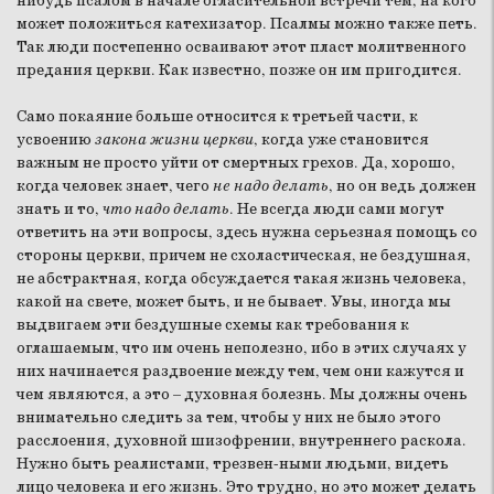
нибудь псалом в начале огласительной встречи тем, на кого
может положиться катехизатор. Псалмы можно также петь.
Так люди постепенно осваивают этот пласт молитвенного
предания церкви. Как известно, позже он им пригодится.
Само покаяние больше относится к третьей части, к
усвоению
закона жизни церкви
, когда уже становится
важным не просто уйти от смертных грехов. Да, хорошо,
когда человек знает, чего
не надо делать
, но он ведь должен
знать и то,
что надо делать
. Не всегда люди сами могут
ответить на эти вопросы, здесь нужна серьезная помощь со
стороны церкви, причем не схоластическая, не бездушная,
не абстрактная, когда обсуждается такая жизнь человека,
какой на свете, может быть, и не бывает. Увы, иногда мы
выдвигаем эти бездушные схемы как требования к
оглашаемым, что им очень неполезно, ибо в этих случаях у
них начинается раздвоение между тем, чем они кажутся и
чем являются, а это – духовная болезнь. Мы должны очень
внимательно следить за тем, чтобы у них не было этого
расслоения, духовной шизофрении, внутреннего раскола.
Нужно быть реалистами, трезвен-ными людьми, видеть
лицо человека и его жизнь. Это трудно, но это может делать