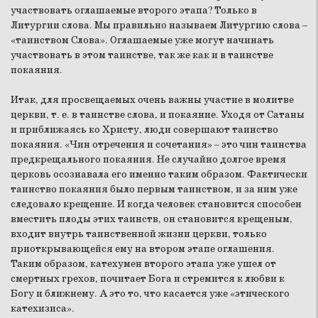
участвовать оглашаемые второго этапа? Только в
Литургии слова. Мы правильно называем Литургию слова –
«таинством Слова». Оглашаемые уже могут начинать
участвовать в этом таинстве, так же как и в таинстве
покаяния.
Итак, для просвещаемых очень важны участие в молитве
церкви, т. е. в таинстве слова, и покаяние. Уходя от Сатаны
и приближаясь ко Христу, люди совершают таинство
покаяния. «Чин отречения и сочетания» – это чин таинства
предкрещального покаяния. Не случайно долгое время
церковь осознавала его именно таким образом. Фактически
таинство покаяния было первым таинством, и за ним уже
следовало крещение. И когда человек становится способен
вместить плоды этих таинств, он становится крещеным,
входит внутрь таинственной жизни церкви, только
приоткрывающейся ему на втором этапе оглашения.
Таким образом, катехумен второго этапа уже ушел от
смертных грехов, почитает Бога и стремится к любви к
Богу и ближнему. А это то, что касается уже «этического
катехизиса».