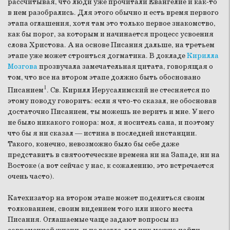
рассчитывая, что люди уже прочитали Евангелие и как-то
в нем разобрались. Для этого обычно и есть время первого
этапа оглашения, хотя там это только первое знакомство,
как бы порог, за которым и начинается процесс усвоения
слова Христова. А на основе Писания дальше, на третьем
этапе уже может строиться догматика. В докладе
Кирилла
Мозгова
прозвучала замечательная цитата, говорящая о
том, что все на втором этапе должно быть обосновано
1
Писанием
. Св. Кирилл Иерусалимский не стесняется по
этому поводу говорить: если я что-то сказал, не обосновав
достаточно Писанием, ты можешь не верить и мне. У него
не было никакого гонора: мол, я носитель сана, и поэтому
что бы я ни сказал — истина в последней инстанции.
Такого, конечно, невозможно было бы себе даже
представить в святоотеческие времена ни на Западе, ни на
Востоке (а вот сейчас у нас, к сожалению, это встречается
очень часто).
Катехизатор на втором этапе может поделиться своим
толкованием, своим видением того или иного места
Писания. Оглашаемые чаще задают вопросы из