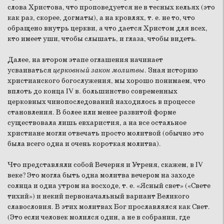
слова Христова, что проповедуется не в тесных кельях (это
как раз, скорее, догматы), а на кровлях, т. е. не то, что
обращено внутрь церкви, а что дается Христом для всех,
кто имеет уши, чтобы слышать, и глаза, чтобы видеть.
Далее, на втором этапе оглашения начинает
усваиваться
церковный закон молитвы
. Зная историю
христианского богослужения, мы хорошо понимаем, что
вплоть до конца IV в. большинство современных
церковных чинопоследований находилось в процессе
становления. В более или менее развитой форме
существовала лишь евхаристия, а на все остальное
христиане могли отвечать просто молитвой (обычно это
была всего одна и очень короткая молитва).
Что представляли собой Вечерня и Утреня, скажем, в IV
веке? Это могла быть одна молитва вечером на заходе
солнца и одна утром на восходе, т. е. «Ясный свет» («Свете
тихий») и некий первоначальный вариант Великого
славословия. В этих молитвах Бог прославлялся как Свет.
(Это если человек молился один, а не в собрании, где