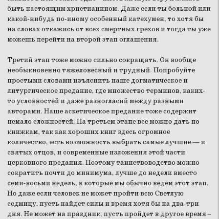
быть настоящим христианином. Даже если ты больной или
какой-нибудь по-иному особенный катехумен, то хотя бы
на словах откажись от всех смертных грехов и тогда ты уже
можешь перейти на второй этап оглашения.
Третий этап тоже можно сильно сокращать. Он вообще
необыкновенно тяжеловесный и трудный. Попробуйте
простыми словами изъяснить наше догматическое и
литургическое предание, где множество терминов, каких-
то условностей и даже разногласий между разными
авторами. Наше аскетическое предание тоже содержит
немало сложностей. На третьем этапе все можно дать по
книжкам, так как хороших книг здесь огромное
количество, есть возможность выбрать самые лучшие — и
святых отцов, и современные изложения этой части
церковного предания. Поэтому таинствоводство можно
сократить почти до минимума, лучше до недели вместо
семи-восьми недель, в которые мы обычно ведем этот этап.
Но даже если человек не может пройти всю Светлую
седмицу, пусть найдет силы и время хотя бы на два-три
дня. Не может на праздник, пусть пройдет в другое время –