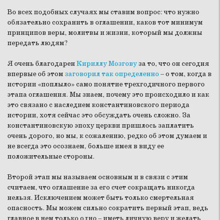
Во всех подобных случаях мы ставим вопрос: что нужно
обязательно сохранить в оглашении, каков тот минимум
принципов веры, молитвы и жизни, который мы должны
передать людям?
Я очень благодарен
Кириллу Мозгову
за то, что он сегодня
впервые об этом
заговорил так определенно
– о том, когда в
истории «поплыло» само понятие трехгодичного первого
этапа оглашения. Мы знаем, почему это происходило и как
это связано с наследием константиновского периода
истории, хотя сейчас это обсуждать очень сложно. За
константиновскую эпоху церкви пришлось заплатить
очень дорого, но мы, к сожалению, редко об этом думаем и
не всегда это осознаем, больше имея в виду ее
положительные стороны.
Второй этап мы называем основным и в связи с этим
считаем, что оглашение за его счет сокращать никогда
нельзя. Исключением может быть только смертельная
опасность. Мы можем сильно сократить первый этап, ведь
главное в нем только одно – иметь личную веру и желать