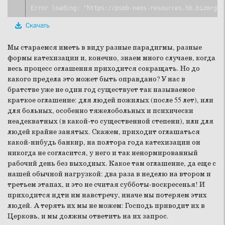
Скачать
Мы стараемся иметь в виду разные парадигмы, разные
формы катехизации и, конечно, знаем много случаев, когда
весь процесс оглашения приходится сокращать. Но до
какого предела это может быть оправдано? У нас в
братстве уже не один год существует так называемое
краткое оглашение: для людей пожилых (после 55 лет), или
для больных, особенно тяжелобольных и психически
неадекватных (в какой-то существенной степени), или для
людей крайне занятых. Скажем, приходит оглашаться
какой-нибудь банкир, на полтора года катехизации он
никогда не согласится, у него и так ненормированный
рабочий день без выходных. Какое там оглашение, да еще с
нашей обычной нагрузкой: два раза в неделю на втором и
третьем этапах, и это не считая субботы-воскресенья! И
приходится идти им навстречу, иначе мы потеряем этих
людей. А терять их мы не можем: Господь приводит их в
Церковь, и мы должны ответить на их запрос.