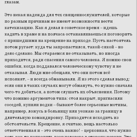
глазам.
Это некая надежда для тех священнослужителей, которые
по разным причинам не имеют возможности вести
катехизацию. Как я делал в советское время – идешь
кадить в храме и на полчаса останавливаешься поговорить
с пришедшими на крещение на приходе. Пусть настоятель
потом ругает: куда ты запропастился, такой-сякой – но
дело сделано. Мы стараемся не отказывать, но иногда
приходится, ради спасения самого человека. Я помню свои
ошибки, когда поддавался человеческому чувству и не
отказывал. Люди мне обещали, что они потом всё
исполнят, – и всегда обманывали. Я из этого сделал вывод:
если они в таких случаях могут обмануть, то нужно сначала
чего-то добиться, а потом слушать их объяснения. Потому
что помимо аргументов типа: стол накрыт, пригласили
соседей, купили водки – бывают более серьезные мотивы,
например, ложусь в больницу или уезжаю за границу в
длительную командировку. Приходится исходить из
обстоятельств. Крещение, я считаю, вещь настолько
ответственная и – это очень важно! – церковная, что нужно
хоть как-то направить взор человека в сторону церкви. Это