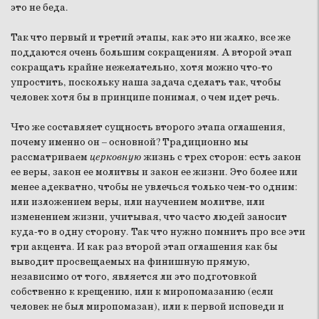
это не беда.
Так что первый и третий этапы, как это ни жалко, все же
поддаются очень большим сокращениям. А второй этап
сокращать крайне нежелательно, хотя можно что-то
упростить, поскольку наша задача сделать так, чтобы
человек хотя бы в принципе понимал, о чем идет речь.
Что же составляет сущность второго этапа оглашения,
почему именно он – основной? Традиционно мы
рассматриваем
церковную
жизнь с трех сторон: есть закон
ее веры, закон ее молитвы и закон ее жизни. Это более или
менее адекватно, чтобы не увлечься только чем-то одним:
или изложением веры, или научением молитве, или
изменением жизни, учитывая, что часто людей заносит
куда-то в одну сторону. Так что нужно помнить про все эти
три акцента. И как раз второй этап оглашения как бы
выводит просвещаемых на финишную прямую,
независимо от того, является ли это подготовкой
собственно к крещению, или к миропомазанию (если
человек не был миропомазан), или к первой исповеди и