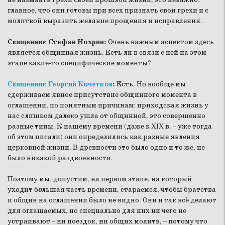
главное, что они готовы при всех признать свои грехи и с
молитвой выразить желание прощения и исправления.
Священник Стефан Нохрин:
Очень важным аспектом здесь
является общинная жизнь. Есть ли в связи с ней на этом
этапе какие-то специфические моменты?
Священник Георгий Кочетков
:
Есть. Но вообще мы
сдерживаем явное присутствие общинного момента в
оглашении, по понятным причинам: приходская жизнь у
нас слишком далеко ушла от общинной, это совершенно
разные типы. К нашему времени (даже к XIX в. – уже тогда
об этом писали) они определились как разные явления
церковной жизни. В древности это было одно и то же, не
было никакой раздвоенности.
Поэтому мы, допустим, на первом этапе, на который
уходит б
о
льшая часть времени, стараемся, чтобы братства
и общин на оглашении было не видно. Они и так всё делают
для оглашаемых, но специально для них ни чего не
устраивают – ни поездок, ни общих молитв, – потому что