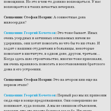
помощники. Но это в чем-то должно воплощаться. У нас
воплощается в таких нечастых вечернях.
Священник Стефан Нохрин:
А совместные дела
милосердия?
Священник Георгий Кочетков
:
Это тоже бывает. Иных
очень усердных и активных оглашаемых ничем не
удержишь, они хотят помогать во что бы то ни стало. И
ходят с нашими студентами в больницы, некоторые
помогают в институте, в одном деле, другом, третьем…
Когда здесь шло строительство, многие тоже приезжали,
им очень нравилось помогать в восстановлении братского
дома и его устроении.
Священник Стефан Нохрин:
Это на втором или еще на
первом этапе?
Священник Георгий Кочетков
:
Первый раз мы их привозим
сюда еще в конце предоглашения. Они совершенно не
понимают, куда попали. А мы не слишком объясняем,
говорим, что это просто бывшая усадьба. Им очень