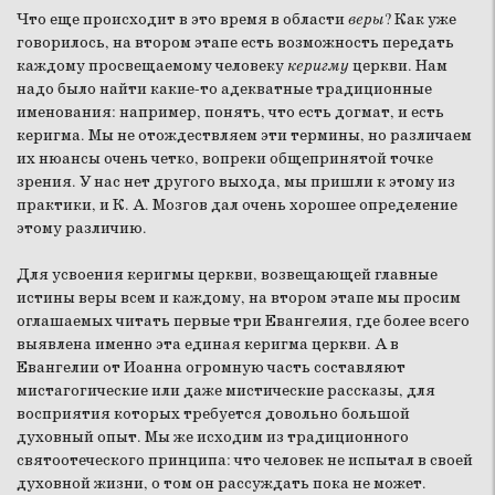
Что еще происходит в это время в области
веры
? Как уже
говорилось, на втором этапе есть возможность передать
каждому просвещаемому человеку
керигму
церкви. Нам
надо было найти какие-то адекватные традиционные
именования: например, понять, что есть догмат, и есть
керигма. Мы не отождествляем эти термины, но различаем
их нюансы очень четко, вопреки общепринятой точке
зрения. У нас нет другого выхода, мы пришли к этому из
практики, и К. А. Мозгов дал очень хорошее определение
этому различию.
Для усвоения керигмы церкви, возвещающей главные
истины веры всем и каждому, на втором этапе мы просим
оглашаемых читать первые три Евангелия, где более всего
выявлена именно эта единая керигма церкви. А в
Евангелии от Иоанна огромную часть составляют
мистагогические или даже мистические рассказы, для
восприятия которых требуется довольно большой
духовный опыт. Мы же исходим из традиционного
святоотеческого принципа: что человек не испытал в своей
духовной жизни, о том он рассуждать пока не может.