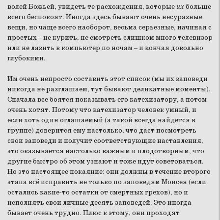
волей Божьей, увидеть те расхождения, которые
их
больше
всего беспокоят. Иногда здесь бывают очень несуразные
вещи, но чаще всего наоборот, весьма серьезные, начиная с
простых – не курить, не смотреть слишком много телевизор
или не лазить в компьютер по ночам – и кончая довольно
глубокими.
Им очень непросто составить этот список (мы их заповеди
никогда не разглашаем, тут бывают деликатные моменты).
Сначала все боятся показывать его катехизатору, а потом
очень хотят. Потому что катехизатор человек умный, и
если хоть один оглашаемый (а такой всегда найдется в
группе) доверится ему настолько, что даст посмотреть
свои заповеди и получит соответствующие наставления,
это оказывается настолько важным и плодотворным, что
другие быстро об этом узнают и тоже идут советоваться.
Но это настоящее покаяние: они должны в течение второго
этапа всё исправить не только по заповедям Моисея (если
остались какие-то остатки от смертных грехов), но и
исполнять свои личные десять заповедей. Это иногда
бывает очень трудно. Плюс к этому, они проходят