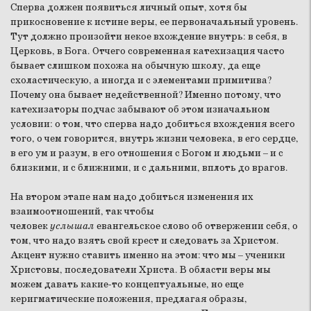
Сперва должен появиться личный опыт, хотя бы
прикосновение к истине веры, ее первоначальный уровень.
Тут должно произойти некое вхождение внутрь: в себя, в
Церковь, в Бога. Отчего современная катехизация часто
бывает слишком похожа на обычную школу, да еще
схоластическую, а иногда и с элементами примитива?
Почему она бывает недейственной? Именно потому, что
катехизаторы подчас забывают об этом изначальном
условии: о том, что сперва надо добиться вхождения всего
того, о чем говорится, внутрь жизни человека, в его сердце,
в его ум и разум, в его отношения с Богом и людьми – и с
близкими, и с ближними, и с дальними, вплоть до врагов.
На втором этапе нам надо добиться изменения их
взаимоотношений, так чтобы
человек
услышал
евангельское слово об отвержении себя, о
том, что надо взять свой крест и следовать за Христом.
Акцент нужно ставить именно на этом: что мы – ученики
Христовы, последователи Христа. В области веры мы
можем давать какие-то концептуальные, но еще
керигматические положения, предлагая образы,