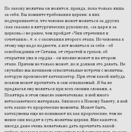
По закону молитвы он молится, правда, пока только лишь
за себя. Вы помните требования церкви: в них
подчеркивается, что человек может молиться за других
(как сказано в литургических рукописях, «за царя и за
церковь») не ранее, чем пройдет «Чин отречения и
сочетания», т. е. с окончания второго этапа. Но человека к
этому еще надо подвести, а вот молиться за себя – об
освобождении от Сатаны, от страстей и грехов, об
открытии ума и сердца – он вполне может и на втором
этапе. Причем не только может, но и должен это делать. Не
случайно мы начинаем огласительные встречи с молитвы,
которую произносит катехизатор. При этом какой-нибудь
псалом может прочитать и сам оглашаемый. Я бы не
предлагал ему молиться при всех своими словами, а
Псалтирь в этом смысле замечательна: в ней много
ветхозаветного материала, близкого к Новому Завету, в ней
есть какие-то пророческие моменты. Может быть,
катехумены еще не понимают их как пророческие, тем не
менее они входят в суть молитвы церкви. Мне кажется,
иногда даже очень желательно дать прочитать какой-