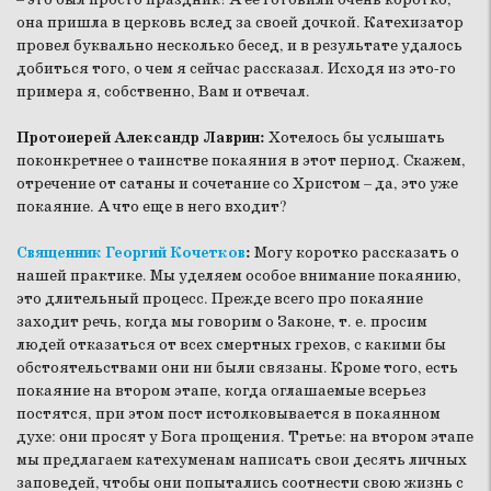
она пришла в церковь вслед за своей дочкой. Катехизатор
провел буквально несколько бесед, и в результате удалось
добиться того, о чем я сейчас рассказал. Исходя из это-го
примера я, собственно, Вам и отвечал.
Протоиерей Александр Лаврин:
Хотелось бы услышать
поконкретнее о таинстве покаяния в этот период. Скажем,
отречение от сатаны и сочетание со Христом – да, это уже
покаяние. А что еще в него входит?
Священник Георгий Кочетков
:
Могу коротко рассказать о
нашей практике. Мы уделяем особое внимание покаянию,
это длительный процесс. Прежде всего про покаяние
заходит речь, когда мы говорим о Законе, т. е. просим
людей отказаться от всех смертных грехов, с какими бы
обстоятельствами они ни были связаны. Кроме того, есть
покаяние на втором этапе, когда оглашаемые всерьез
постятся, при этом пост истолковывается в покаянном
духе: они просят у Бога прощения. Третье: на втором этапе
мы предлагаем катехуменам написать свои десять личных
заповедей, чтобы они попытались соотнести свою жизнь с