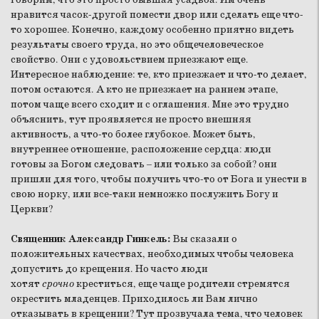
нравится часок-другой помести двор или сделать еще что-
то хорошее. Конечно, каждому особенно приятно видеть
результаты своего труда, но это общечеловеческое
свойство. Они с удовольствием приезжают еще.
Интересное наблюдение: те, кто приезжает и что-то делает,
потом остаются. А кто не приезжает на раннем этапе,
потом чаще всего сходит и с оглашения. Мне это трудно
объяснить, тут проявляется не просто внешняя
активность, а что-то более глубокое. Может быть,
внутреннее отношение, расположение сердца: люди
готовы за Богом следовать – или только за собой? они
пришли для того, чтобы получить что-то от Бога и унести в
свою норку, или все-таки немножко послужить Богу и
Церкви?
Священник Александр Гинкель:
Вы сказали о
положительных качествах, необходимых чтобы человека
допустить до крещения. Но часто люди
хотят
срочно
креститься, еще чаще родители стремятся
окрестить младенцев. Приходилось ли Вам лично
отказывать в крещении? Тут прозвучала тема, что человек