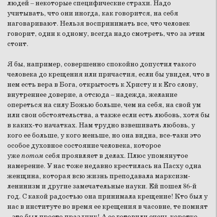
людей – некоторые специфические страхи. Надо
учитывать, что они иногда, как говорится, на себя
наговаривают. Нельзя воспринимать все, что человек
говорит, один к одному, всегда надо смотреть, что за этим
стоит.
Я бы, например, совершенно спокойно допустил такого
человека до крещения или причастия, если бы увидел, что в
нем есть вера в Бога, открытость к Христу и к Его слову,
внутреннее доверие, а отсюда – надежда, желание
опереться на силу Божью больше, чем на себя, на свой ум
или свои обстоятельства, а также если есть любовь, хотя бы
в каких-то начатках. Нам трудно взвешивать любовь, у
кого ее больше, у кого меньше, но она видна, все-таки это
особое духовное состояние человека, которое
уже
потом
себя проявляет в делах. Плюс упомянутое
намерение. У нас тоже недавно крестилась на Пасху одна
женщина, которая всю жизнь преподавала марксизм-
ленинизм и другие замечательные науки. Ей пошел 86-й
год. С какой радостью она принимала крещение! Кто был у
нас в институте во время ее крещения в часовне, те помнят
– это был просто праздник! А ее готовили очень коротко,