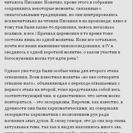
читалось Писание. Конечно, кроме этого в собрании
сохранялись некоторые моменты, связанные с
синагогальными традициями, но они центрировались
исключительно на чтении Писания и на проповеди; плюс к
тому там были какие-то прошения, пелось несколько
псалмов, и все.) Брачная церемония в то время тоже
состояла лишь из одной молитвы. Коли все остальное,
почти все наши нынешние чинопоследования, в IV в.
сводилось к одной короткой молитве, о каком участии в
богослужении могла тут идти речь?
Однако уже тогда были особые чины для второго этапа
оглашения. Всем известная молитва «во еже сотворити
оглашен-наго», объявляющая о переходе оглашаемых с
первого этапа на второй, тоже представляла собой весь
соответствующий чин, и единственное, что затем могло
повторяться, – это экзорцизмы. Впрочем, как известно, в
древности они были харизматическими, их совершали
экзорцисты-харизматики с возложением рук ради
изгнания злых духов. К слову говоря, это до сих пор очень
актуальная тема, так как в людях накопилось много зла,