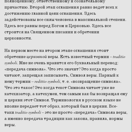
полноценному, ответственному и сознательному
причастию. Второй этап оглашения равно ведет всех к
достижению главной цели оглашения. Здесь
задействованы все силы человека в максимальной степени.
Здесь все равны перед Богом и Церковью. Здесь все
строится на Священном писании и обретении
церковности.
На первом месте на втором этапе оглашения стоит
обретение
церковной
веры. Есть известный термин –
traditio
symboli
. Мне не очень нравится его буквальный перевод:
«передача символа». Что это значит? Это когда просто
читают, запрещая записывать, Символ веры. Парный к
нему термин –
redittio symboli
, т. е. «возвращение символа».
Что это такое? Это когда текст Символа читает уже не
катехизатор, а катехумен, тем самым как бы возвращая ему
и церкви этот Символ. Терминология в русском языке не
вполне передает тот образ, который был в церкви. Все-
таки
traditio symboli
– это не просто «передача» Символа веры,
а именно передача традиции как закона, правила, нормы
веры.