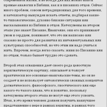
современной жизни, и не всегда для них можно найти
прямые аналогии в Библии, как и в писаниях отцов. Сейчас
много проблем, совсем нетрадиционных для того времени,
и катехизатор вынужден искать ответы, подбирая какие-
то типологические, духовно близкие ситуации или
высказывания из Библии и отцов. Катехумены на втором
этапе уже знают Писание, Евангелие, они его принимают
умом и сердцем, понимают, что это им написано или
сказано не просто для развития их интеллектуальных или
культурных способностей, но что этим им надо учиться
жить. Впрочем, всегда легко сказать: живи по Писанию или
по отцам, только бывает трудно это сделать.
Второй этап оглашения дает своего рода целостную
керигматическую картину, описывает и толкует
практически все основные евангельские темы, но он не
создает и не использует онтологически сложных концептов
догматического, философского, гностического или еще
какого-то такого плана, что и понятно, поскольку
катехумены второго этапа не могут еще этого усвоить.
Итак, в это время человек должен получить наилучшее
представление о вере в рамках керигмы, в рамках того