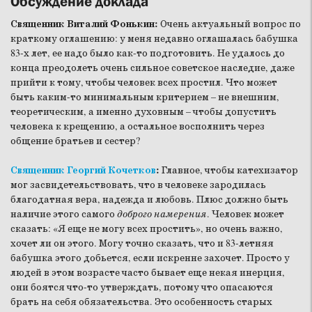
Обсуждение доклада
Священник Виталий Фонькин:
Очень актуальный вопрос по
краткому оглашению: у меня недавно оглашалась бабушка
83-х лет, ее надо было как-то подготовить. Не удалось до
конца преодолеть очень сильное советское наследие, даже
прийти к тому, чтобы человек всех простил. Что может
быть каким-то минимальным критерием – не внешним,
теоретическим, а именно духовным – чтобы допустить
человека к крещению, а остальное восполнить через
общение братьев и сестер?
Священник Георгий Кочетков
:
Главное, чтобы катехизатор
мог засвидетельствовать, что в человеке зародилась
благодатная вера, надежда и любовь. Плюс должно быть
наличие этого самого
доброго намерения
. Человек может
сказать: «Я еще не могу всех простить», но очень важно,
хочет ли он этого. Могу точно сказать, что и 83-летняя
бабушка этого добьется, если искренне захочет. Просто у
людей в этом возрасте часто бывает еще некая инерция,
они боятся что-то утверждать, потому что опасаются
брать на себя обязательства. Это особенность старых