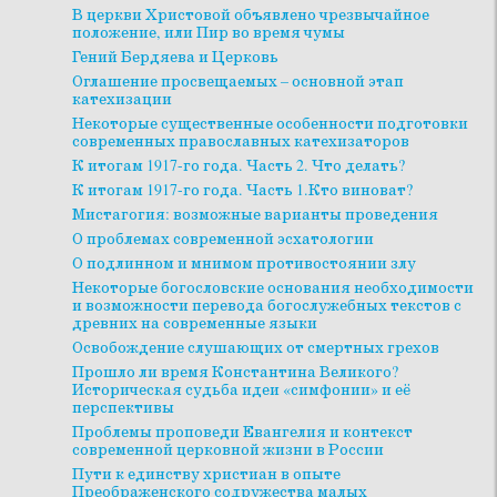
В церкви Христовой объявлено чрезвычайное
положение, или Пир во время чумы
Гений Бердяева и Церковь
Оглашение просвещаемых – основной этап
катехизации
Некоторые существенные особенности подготовки
современных православных катехизаторов
К итогам 1917-го года. Часть 2. Что делать?
К итогам 1917-го года. Часть 1.Кто виноват?
Мистагогия: возможные варианты проведения
О проблемах современной эсхатологии
О подлинном и мнимом противостоянии злу
Некоторые богословские основания необходимости
и возможности перевода богослужебных текстов с
древних на современные языки
Освобождение слушающих от смертных грехов
Прошло ли время Константина Великого?
Историческая судьба идеи «симфонии» и её
перспективы
Проблемы проповеди Евангелия и контекст
современной церковной жизни в России
Пути к единству христиан в опыте
Преображенского содружества малых