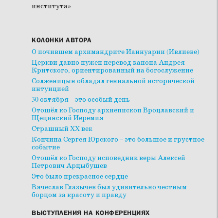
института»
КОЛОНКИ АВТОРА
О почившем архимандрите Ианнуарии (Ивлиеве)
Церкви давно нужен перевод канона Андрея
Критского, ориентированный на богослужение
Солженицын обладал гениальной исторической
интуицией
30 октября – это особый день
Отошёл ко Господу архиепископ Вроцлавский и
Щецинский Иеремия
Страшный XX век
Кончина Сергея Юрского – это большое и грустное
событие
Отошёл ко Господу исповедник веры Алексей
Петрович Арцыбушев
Это было прекрасное сердце
Вячеслав Глазычев был удивительно честным
борцом за красоту и правду
ВЫСТУПЛЕНИЯ НА КОНФЕРЕНЦИЯХ