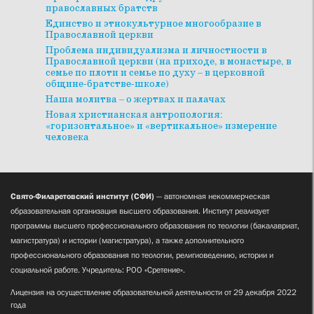
православных братств
Единство и этнокультурное многообразие в
Православной церкви
Проблема индивидуализма и личностности в
Православной церкви (на приходе, в монастыре, в
семье по плоти и семье по духу – в церковной
общине-братстве-школе)
Наша молитва – о жертвах и палачах
Новая христианская антропология:
«горизонтальное» и «вертикальное» измерение
человека
Свято-Филаретовский институт (СФИ)
— автономная некоммерческая
образовательная организация высшего образования. Институт реализует
программы высшего профессионального образования по теологии (бакалавриат,
магистратура) и истории (магистратура), а также дополнительного
профессионального образования по теологии, религиоведению, истории и
социальной работе. Учредитель: РОО «Сретение».
Лицензия на осуществление образовательной деятельности от 29 декабря 2022
года