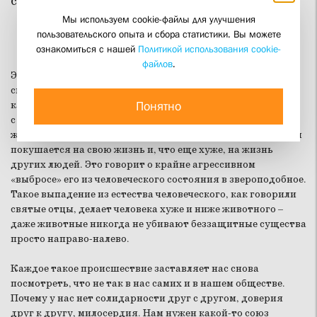
сотни человек пострадали или страдают.
Мы используем cookie-файлы для улучшения
пользовательского опыта и сбора статистики. Вы можете
ознакомиться с нашей
Политикой использования cookie-
файлов
.
Эта трагедия может иметь разные корни. Она может быть
связана с психической неадекватностью, с увлечением
Понятно
какими-нибудь современными бесчеловечными учениями,
с несчастной любовью – в общем, с разочарованием в
жизни. Это очень серьезный срыв внутри человека, если он
покушается на свою жизнь и, что еще хуже, на жизнь
других людей. Это говорит о крайне агрессивном
«выбросе» его из человеческого состояния в звероподобное.
Такое выпадение из естества человеческого, как говорили
святые отцы, делает человека хуже и ниже животного –
даже животные никогда не убивают беззащитные существа
просто направо-налево.
Каждое такое происшествие заставляет нас снова
посмотреть, что не так в нас самих и в нашем обществе.
Почему у нас нет солидарности друг с другом, доверия
друг к другу, милосердия. Нам нужен какой-то союз