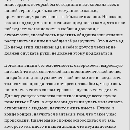
милосердия, который бы объединял и вдохновлял всех в
нашей стране. Да, бывают ситуации сложные,
критические, трагические – всё бывает в жизни. Но важно,
как мы подходим к ним, с какими предпосылками, что в нас
побеждает: желание жить в любви и доверии, в
открытости, способность простить обидчика или желание
расправиться с ним и вообще всё разрушить. Это и есть ад.
Но перед этим явлением ада в себе и другом человек не
должен опускать руки, не должен этому поддаваться.
Когда мы видим бесчеловечность, озверелость, выросшую
на какой-то идеологической или шовинистической почве,
на крайне индивидуалистической психологии, когда есть
только твоя правда, твои интересы, твоя боль, то должны
понимать, что это сигнал тревоги – нужно что-то делать.
Для верующего человека понятно: прежде всего нужно
помолиться Богу. А еще все мы должны уметь налаживать
отношения с людьми, научится жить вместе. Нужно, в
конце концов, научиться каяться в том, что такое у нас
происходит. Иначе мы не сможем освободиться от зла,
которого так много в нашей жизни, что неудивительно