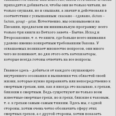
приходится добиваться, чтобы они не только читали, не
только слушали, но и слышали, а значит и действовали в
соответствии с услышанным: сказано – сделано, dictum –
factum, gesagt – getan. Естественно, мы основываемся на
Писании, предлагаем им минимальную программу: всего
только три книги из Ветхого завета – Бытие, Исход и
Второзаконие, т. е. те книги, где больше всего внимания
уделено именно конкретным требованиям Закона. У
оглашаемых возникает множество вопросов, они много
чего не понимают, но для этого есть катехизаторы,
которые всегда готовы ответить на все вопросы.
Главное здесь – добиться от каждого слушающего
внутреннего осознания и выявления тех областей своей
жизни, которые нужно приравнять или непосредственно к
смертным грехам, или, как я иногда это называю, к грехам,
близким к смертным. Ведь существуют не только всем
известные смертные грехи, но и грехи, близкие к таковым,
т. е. к грехам самым-самым тяжким. Здесь мы, с одной
стороны, хотим очень четко обозначить сферу этих
смертных грехов, а с другой стороны, хотим показать