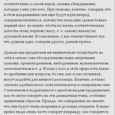
соответствии со своей верой, своими убеждениями,
которые у них уже есть. При этом мы, конечно, говорим, что
в этом направлении они еще будут идти вперед,
совершенствоваться, потому что пока ими сделан только
первый шаг, но важно, чтобы их жизнь соответствовала
хотя бы этому первому шагу, т. е. самому началу их
духовной жизни. К сожалению, у нас обычно бывает так,
что думаем одно, говорим другое, делаем третье…
Дальше мы предлагаем им внимательно посмотреть на
себя в связи с уже обсужденными нами смертными
грехами: прелюбодеянием, любодеянием, мужеложеством,
скотоложством и т. д. И если у кого в этой сфере есть какие-
то проблемы или вопросы, то они, как я уже упоминал,
могут подойти для личного разговора. Конечно, в таких
случаях удобнее всего, если катехизатор в священном сане.
С человеком в подряснике и с крестом людям традиционно
как-то легче говорить на эти деликатные темы, особенно
приватным образом. Правда, это совершенно не значит,
что они будут очень искренни и до конца открыты. В наше
время люди очень часто говорят неправду, как говорится,