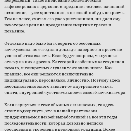
некрещеный. Такое именование действительно
зафиксировано в церковном предании: человек, начавший
оглашение, – уже христианин, а не какой-нибудь нехристь.
Тем не менее, считая его уже христианином, мы даем ему
некоторое время на преодоление смертных грехов и
покаяние.
Отдельно надо было бы говорить об особенных
катехуменах, но сегодня в докладе, наверное, я просто не
успею об этом сказать. Если будут вопросы, то лучше я
отвечу на них адресно. Категорий особенных катехуменов
немало, и конкретных случаев тоже очень много. Как
правило, все они решаются исключительно
индивидуально, персонально, личностно. Поэтому здесь
необыкновенно много зависит от внутреннего такта,
опыта, внутренней чувствительности самог
о
катехизатора.
Если вернуться к теме обычных оглашаемых, то здесь
стоит подчеркнуть, что в нашей практике мы
придерживаемся некоей выработанной за все эти годы
последовательности, которая довольно неплохо
обоснована и укоренена в церковной традиции. Более