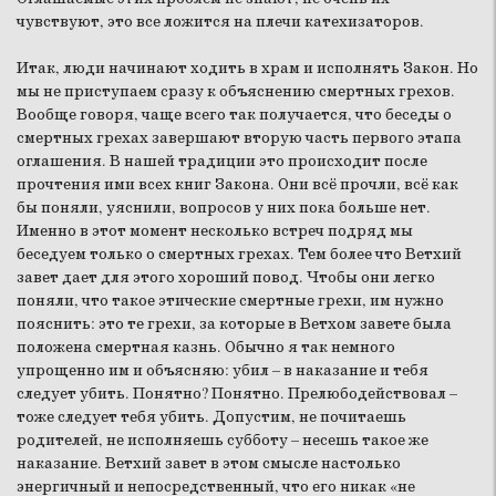
чувствуют, это все ложится на плечи катехизаторов.
Итак, люди начинают ходить в храм и исполнять Закон. Но
мы не приступаем сразу к объяснению смертных грехов.
Вообще говоря, чаще всего так получается, что беседы о
смертных грехах завершают вторую часть первого этапа
оглашения. В нашей традиции это происходит после
прочтения ими всех книг Закона. Они всё прочли, всё как
бы поняли, уяснили, вопросов у них пока больше нет.
Именно в этот момент несколько встреч подряд мы
беседуем только о смертных грехах. Тем более что Ветхий
завет дает для этого хороший повод. Чтобы они легко
поняли, что такое этические смертные грехи, им нужно
пояснить: это те грехи, за которые в Ветхом завете была
положена смертная казнь. Обычно я так немного
упрощенно им и объясняю: убил – в наказание и тебя
следует убить. Понятно? Понятно. Прелюбодействовал –
тоже следует тебя убить. Допустим, не почитаешь
родителей, не исполняешь субботу – несешь такое же
наказание. Ветхий завет в этом смысле настолько
энергичный и непосредственный, что его никак «не