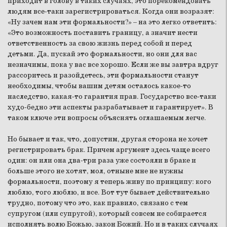
приходит в голову в таких случаях, это порекомендовать
людям все-таки зарегистрироваться. Когда они возразят:
«Ну зачем нам эти формальности?» – на это легко ответить:
«Это возможность поставить границу, а значит нести
ответственность за свою жизнь перед собой и перед
детьми. Да, пускай это формальности, но они для вас
незначимы, пока у вас все хорошо. Если же вы завтра вдруг
рассоритесь и разойдетесь, эти формальности станут
необходимы, чтобы вашим детям осталось какое-то
наследство, какая-то гарантия прав. Государство все-таки
худо-бедно эти аспекты разрабатывает и гарантирует». В
таком ключе эти вопросы объяснять оглашаемым легче.
Но бывает и так, что, допустим, другая сторона не хочет
регистрировать брак. Причем аргумент здесь чаще всего
один: он или она два-три раза уже состояли в браке и
больше этого не хотят, мол, отныне мне не нужны
формальности, поэтому я теперь живу по принципу: кого
люблю, того люблю, и все. Вот тут бывает действительно
трудно, потому что это, как правило, связано с тем
супругом (или супругой), который совсем не собирается
исполнять волю Божью, закон Божий. Но и в таких случаях