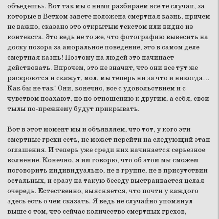
объедешь». Вот так мы с ними разбираем все те случаи, за
которые в Ветхом завете положена смертная казнь, причем
не важно, сказано это открытым текстом или видно из
контекста. Это ведь не то же, что фотографию вывесить на
доску позора за аморальное поведение, это в самом деле
смертная казнь! Поэтому на людей это начинает
действовать. Впрочем, это не значит, что они все тут же
раскроются и скажут, мол, мы теперь ни за что и никогда…
Как бы не так! Они, конечно, все с удовольствием и с
чувством поахают, но по отношению к другим, а себя, свои
тылы по-прежнему будут прикрывать.
Вот в этот момент мы и объявляем, что тот, у кого эти
смертные грехи есть, не может перейти на следующий этап
оглашения. И теперь уже среди них начинается серьезное
волнение. Конечно, я им говорю, что об этом мы сможем
поговорить индивидуально, не в группе, не в присутствии
остальных, и сразу на такую беседу выстраивается целая
очередь. Естественно, выясняется, что почти у каждого
здесь есть о чем сказать. Я ведь не случайно упомянул
выше о том, что сейчас количество смертных грехов,