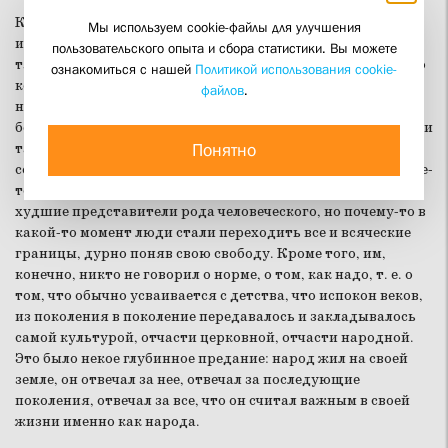
Конечно, они существовали всегда, не было такого
Мы используем cookie-файлы для улучшения
исторического периода, чтобы хоть какого-нибудь
пользовательского опыта и сбора статистики. Вы можете
тяжелого греха на земле совсем не было. Но, безусловно, то
ознакомиться с нашей
Политикой использования cookie-
количество и та концентрация грехов, которые мы
файлов
.
наблюдаем сейчас, особенно в нашем народе, в истории
беспрецедентны. Никогда не было такой эпохи, чтобы люди
Понятно
так много и так страшно грешили, причем грешили часто
совершенно безответственно. Это не потому, что они какие-
то совсем уж бессовестные, и не потому, что они самые
худшие представители рода человеческого, но почему-то в
какой-то момент люди стали переходить все и всяческие
границы, дурно поняв свою свободу. Кроме того, им,
конечно, никто не говорил о норме, о том, как надо, т. е. о
том, что обычно усваивается с детства, что испокон веков,
из поколения в поколение передавалось и закладывалось
самой культурой, отчасти церковной, отчасти народной.
Это было некое глубинное предание: народ жил на своей
земле, он отвечал за нее, отвечал за последующие
поколения, отвечал за все, что он считал важным в своей
жизни именно как народа.