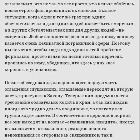
оглашаемым, что не так-то все просто, что нельзя обойтись
неким строго фиксированным их списком. Бывают
ситуации, когда один и тот же грех при одних
обстоятельствах и для одних людей может быть смертным,
а в других обстоятельствах или для других людей – не
смертным. Любое конкретное решение по данному вопросу
касается очень деликатной пограничной сферы. Поэтому
мы не хотим, чтобы люди подходили к этой проблеме
формально: просто взяли бы некий готовый перечень,
прошлись по нему, убедились, что здесь у них «все
хорошо», и успокоились.
После собеседования, завершающего первую часть
оглашения слушающих, оглашаемые переходят на вторую
часть, приступая к Закону. Теперь к ним предъявляется
требование обязательно ходить в храм, а так как людям
иногда это трудно делать поодиночке, то поэтому вся
группа ходит вместе. В соответствии с церковной нормой
все они выходят на возглас «оглашенные, изыдите», иногда
вызывая этим, к сожалению, реакцию полного
непонимания со стороны как священников, так и