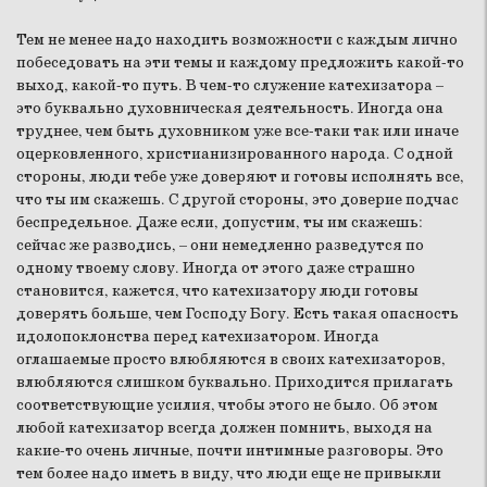
Тем не менее надо находить возможности с каждым лично
побеседовать на эти темы и каждому предложить какой-то
выход, какой-то путь. В чем-то служение катехизатора –
это буквально духовническая деятельность. Иногда она
труднее, чем быть духовником уже все-таки так или иначе
оцерковленного, христианизированного народа. С одной
стороны, люди тебе уже доверяют и готовы исполнять все,
что ты им скажешь. С другой стороны, это доверие подчас
беспредельное. Даже если, допустим, ты им скажешь:
сейчас же разводись, – они немедленно разведутся по
одному твоему слову. Иногда от этого даже страшно
становится, кажется, что катехизатору люди готовы
доверять больше, чем Господу Богу. Есть такая опасность
идолопоклонства перед катехизатором. Иногда
оглашаемые просто влюбляются в своих катехизаторов,
влюбляются слишком буквально. Приходится прилагать
соответствующие усилия, чтобы этого не было. Об этом
любой катехизатор всегда должен помнить, выходя на
какие-то очень личные, почти интимные разговоры. Это
тем более надо иметь в виду, что люди еще не привыкли