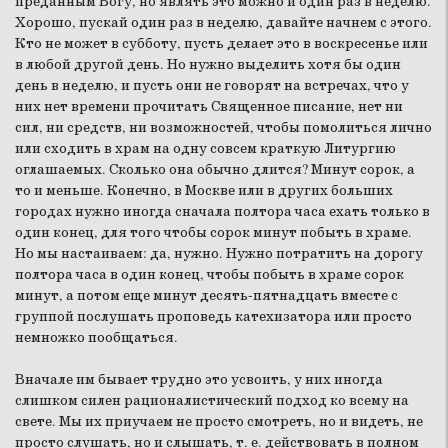
преданным Богу, но являть это можно и один раз в неделю.
Хорошо, пускай один раз в неделю, давайте начнем с этого.
Кто не может в субботу, пусть делает это в воскресенье или
в любой другой день. Но нужно выделить хотя бы один
день в неделю, и пусть они не говорят на встречах, что у
них нет времени прочитать Священное писание, нет ни
сил, ни средств, ни возможностей, чтобы помолиться лично
или сходить в храм на одну совсем краткую Литургию
оглашаемых. Сколько она обычно длится? Минут сорок, а
то и меньше. Конечно, в Москве или в других больших
городах нужно иногда сначала полтора часа ехать только в
один конец, для того чтобы сорок минут побыть в храме.
Но мы настаиваем: да, нужно. Нужно потратить на дорогу
полтора часа в один конец, чтобы побыть в храме сорок
минут, а потом еще минут десять-пятнадцать вместе с
группой послушать проповедь катехизатора или просто
немножко пообщаться.
Вначале им бывает трудно это усвоить, у них иногда
слишком силен рационалистический подход ко всему на
свете. Мы их приучаем не просто смотреть, но и видеть, не
просто слушать, но и слышать, т. е. действовать в полном