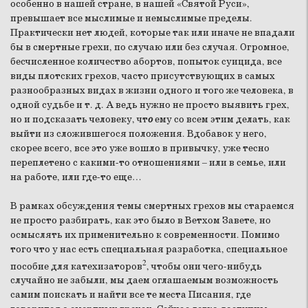
особенно в нашей стране, в нашей «Святой Руси»,
превышает все мыслимые и немыслимые пределы.
Практически нет людей, которые так или иначе не впадали
бы в смертные грехи, по случаю или без случая. Огромное,
бесчисленное количество абортов, попыток суицида, все
виды плотских грехов, часто присутствующих в самых
разнообразных видах в жизни одного и того же человека, в
одной судьбе и т. д. А ведь нужно не просто выявить грех,
но и подсказать человеку, чт
о
ему со всем этим делать, как
выйти из сложившегося положения. Вдобавок у него,
скорее всего, все это уже вошло в привычку, уже тесно
переплетено с какими-то отношениями – или в семье, или
на работе, или где-то еще…
В рамках обсуждения темы смертных грехов мы стараемся
не просто разбирать, как это было в Ветхом Завете, но
осмыслять их применительно к современности. Помимо
того что у нас есть специальная разработка, специальное
2
пособие для катехизаторов
, чтобы они чего-нибудь
случайно не забыли, мы даем оглашаемым возможность
самим поискать и найти все те места Писания, где