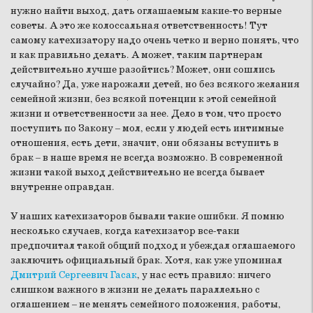
нужно найти выход, дать оглашаемым какие-то верные
советы. А это же колоссальная ответственность! Тут
самому катехизатору надо очень четко и верно понять, что
и как правильно делать. А может, таким партнерам
действительно лучше разойтись? Может, они сошлись
случайно? Да, уже нарожали детей, но без всякого желания
семейной жизни, без всякой потенции к этой семейной
жизни и ответственности за нее. Дело в том, что просто
поступить по Закону – мол, если у людей есть интимные
отношения, есть дети, значит, они обязаны вступить в
брак – в наше время не всегда возможно. В современной
жизни такой выход действительно не всегда бывает
внутренне оправдан.
У наших катехизаторов бывали такие ошибки. Я помню
несколько случаев, когда катехизатор все-таки
предпочитал такой общий подход и убеждал оглашаемого
заключить официальный брак. Хотя, как уже упоминал
Дмитрий Сергеевич Гасак
, у нас есть правило: ничего
слишком важного в жизни не делать параллельно с
оглашением – не менять семейного положения, работы,