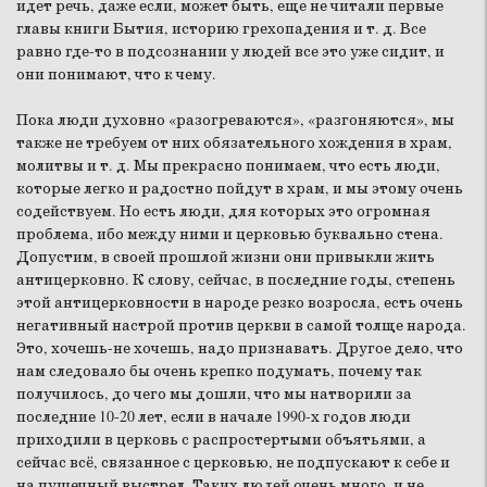
идет речь, даже если, может быть, еще не читали первые
главы книги Бытия, историю грехопадения и т. д. Все
равно где-то в подсознании у людей все это уже сидит, и
они понимают, что к чему.
Пока люди духовно «разогреваются», «разгоняются», мы
также не требуем от них обязательного хождения в храм,
молитвы и т. д. Мы прекрасно понимаем, что есть люди,
которые легко и радостно пойдут в храм, и мы этому очень
содействуем. Но есть люди, для которых это огромная
проблема, ибо между ними и церковью буквально стена.
Допустим, в своей прошлой жизни они привыкли жить
антицерковно. К слову, сейчас, в последние годы, степень
этой антицерковности в народе резко возросла, есть очень
негативный настрой против церкви в самой толще народа.
Это, хочешь-не хочешь, надо признавать. Другое дело, что
нам следовало бы очень крепко подумать, почему так
получилось, до чего мы дошли, что мы натворили за
последние 10-20 лет, если в начале 1990‑х годов люди
приходили в церковь с распростертыми объятьями, а
сейчас всё, связанное с церковью, не подпускают к себе и
на пушечный выстрел. Таких людей очень много, и не