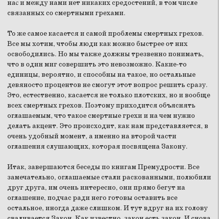
наc и между нами нет никаких средостений, в том числе
связанных со смертными грехами.
То же самое касается и самой проблемы смертных грехов.
Все мы хотим, чтобы люди как можно быстрее от них
освободились. Но мы также должны трезвенно понимать,
что в один миг совершить это невозможно. Какие-то
единицы, вероятно, и способны на такое, но остальные
девяносто процентов не смогут этот вопрос решить сразу.
Это, естественно, касается не только плотских, но и вообще
всех смертных грехов. Поэтому приходится объяснять
оглашаемым, что такое смертные грехи и на чем нужно
делать акцент. Это происходит, как нам представляется, в
очень удобный момент, а именно на второй части
оглашения слушающих, которая посвящена Закону.
Итак, завершаются беседы по книгам Премудрости. Все
замечательно, оглашаемые стали раскованными, полюбили
друг друга, им очень интересно, они прямо бегут на
оглашение, подчас ради него готовы оставить все
остальное, иногда даже слишком. И тут вдруг на их голову
сваливается Закон. Как известно, закон есть закон. И снова