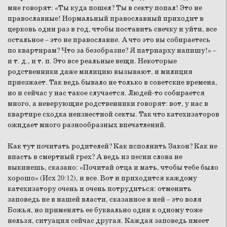
мне говорят: «Ты куда пошел? Ты в секту попал! Это не
православные! Нормальный православный приходит в
церковь один раз в год, чтобы поставить свечку и уйти, все
остальное – это не православие. А что это вы собираетесь
по квартирам? Что за безобразие? Я патриарху напишу!» –
и т. д., и т. п. Это все реальные вещи. Некоторые
родственники даже милицию вызывают, и милиция
приезжает. Так ведь бывало не только в советские времена,
но и сейчас у нас такое случается. Людей-то собирается
много, а неверующие родственники говорят: вот, у нас в
квартире сходка неизвестной секты. Так что катехизаторов
ожидает много разнообразных впечатлений.
Как тут почитать родителей? Как исполнить Закон? Как не
впасть в смертный грех? А ведь из песни слова не
выкинешь, сказано: «Почитай отца и мать, чтобы тебе было
хорошо» (Исх 20:12), и все. Вот и приходится каждому
катехизатору очень и очень потрудиться: отменить
заповедь не в нашей власти, сказанное в ней – это воля
Божья, но применять ее буквально один к одному тоже
нельзя, ситуация сейчас другая. Каждая заповедь имеет