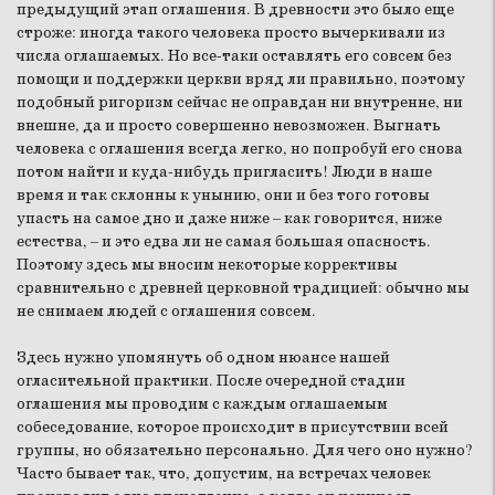
предыдущий этап оглашения. В древности это было еще
строже: иногда такого человека просто вычеркивали из
числа оглашаемых. Но все-таки оставлять его совсем без
помощи и поддержки церкви вряд ли правильно, поэтому
подобный ригоризм сейчас не оправдан ни внутренне, ни
внешне, да и просто совершенно невозможен. Выгнать
человека с оглашения всегда легко, но попробуй его снова
потом найти и куда-нибудь пригласить! Люди в наше
время и так склонны к унынию, они и без того готовы
упасть на самое дно и даже ниже – как говорится, ниже
естества, – и это едва ли не самая большая опасность.
Поэтому здесь мы вносим некоторые коррективы
сравнительно с древней церковной традицией: обычно мы
не снимаем людей с оглашения совсем.
Здесь нужно упомянуть об одном нюансе нашей
огласительной практики. После очередной стадии
оглашения мы проводим с каждым оглашаемым
собеседование, которое происходит в присутствии всей
группы, но обязательно персонально. Для чего оно нужно?
Часто бывает так, что, допустим, на встречах человек