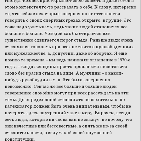
Иногда человек приоткрывает свою совесть и даже готов в
этом контексте что-то рассказать о себе. К слову, интересно
то, что сейчас некоторые совершенно не стесняются
говорить о своих смертных грехах открыто, в группе. Это
тоже надо учитывать, ведь таких людей становится все
больше и больше. У людей как бы стирается или
существенно сдвигается порог стыда. Раньше люди очень
стеснялись говорить при всех не то что о прелюбодеяниях
или мужеложестве, а, допустим, даже об абортах. Я еще
помню те времена – мы ведь начинали оглашение в 1970‑е
годы, – когда женщины просто произнести не могли это
слово без краски стыда на лице. А мужчины – о каком-
нибудь рукоблудии и т. п. Это было совершенно
невозможно. Сейчас же все больше и больше людей
совершенно спокойно могут при всех рассуждать на эти
темы. До определенной степени это позволительно, но
катехизатор должен быть очень внимательным, чтобы не
потерять здесь внутренний такт и меру. Впрочем, всегда
есть люди, которые ни слова вам не скажут, не потому что
они нечестные или бессовестные, а опять же из-за своей
стеснительности, в силу такой своей внутренней
конституции.