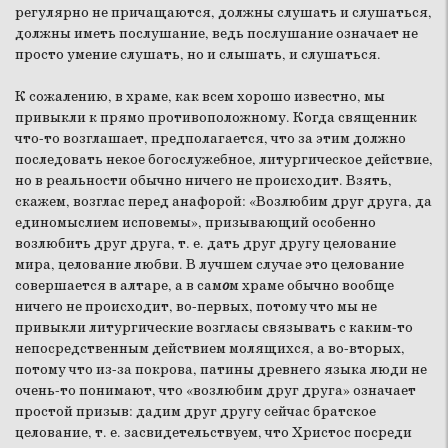
регулярно не причащаются, должны слушать и слушаться,
должны иметь послушание, ведь послушание означает не
просто умение слушать, но и слышать, и слушаться.
К сожалению, в храме, как всем хорошо известно, мы
привыкли к прямо противоположному. Когда священник
что-то возглашает, предполагается, что за этим должно
последовать некое богослужебное, литургическое действие,
но в реальности обычно ничего не происходит. Взять,
скажем, возглас перед анафорой: «Возлюбим друг друга, да
единомыслием исповемы», призывающий особенно
возлюбить друг друга, т. е. дать друг другу целование
мира, целование любви. В лучшем случае это целование
совершается в алтаре, а в сам
о
м храме обычно вообще
ничего не происходит, во-первых, потому что мы не
привыкли литургические возгласы связывать с каким-то
непосредственным действием молящихся, а во-вторых,
потому что из-за покрова, патины древнего языка люди не
очень-то понимают, что «возлюбим друг друга» означает
простой призыв: дадим друг другу сейчас братское
целование, т. е. засвидетельствуем, что Христос посреди