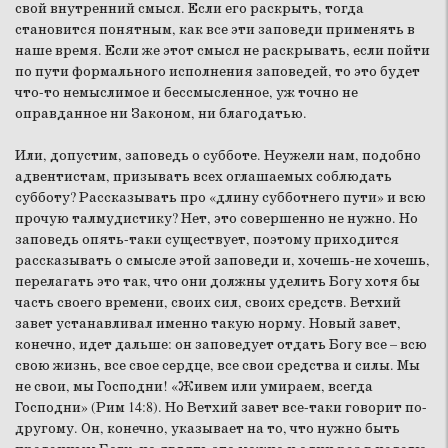
свой внутренний смысл. Если его раскрыть, тогда
становится понятным, как все эти заповеди применять в
наше время. Если же этот смысл не раскрывать, если пойти
по пути формального исполнения заповедей, то это будет
что-то немыслимое и бессмысленное, уж точно не
оправданное ни Законом, ни благодатью.
Или, допустим, заповедь о субботе. Неужели нам, подобно
адвентистам, призывать всех оглашаемых соблюдать
субботу? Рассказывать про «длину субботнего пути» и всю
прочую талмудистику? Нет, это совершенно не нужно. Но
заповедь опять-таки существует, поэтому приходится
рассказывать о смысле этой заповеди и, хочешь-не хочешь,
перелагать это так, что они должны уделить Богу хотя бы
часть своего времени, своих сил, своих средств. Ветхий
завет устанавливал именно такую норму. Новый завет,
конечно, идет дальше: он заповедует отдать Богу все – всю
свою жизнь, все свое сердце, все свои средства и силы. Мы
не свои, мы Господни! «Живем или умираем, всегда
Господни» (Рим 14:8). Но Ветхий завет все-таки говорит по-
другому. Он, конечно, указывает на то, что нужно быть