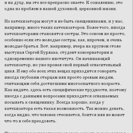
и на дух
у
, вы это все прекрасно знаете. К сожалению, это
одна из проблем в нашей духовной, церковной жизни.
Но катехизаторы могут и не быть священниками, и у нас,
например, много таких катехизаторов. Более того, иногда
катехизаторами становятся сестры. Это совсем не просто,
особенно если это молодые сестры, как, впрочем, и очень
молодые братья. Вот, например, вчера на круглом столе
выступал Сергей Бурлака, студент консерватории и
одновременно нашего института. Он начинающий
катехизатор, но уже провел свой первый огласительный
цикл. И ему обо всех этих вещах приходится говорить
иногда глубоким старцам или просто зрелым людям,
считающим себя достигшими многоопытного возраста.
Как видите, здесь есть специфические трудности, поэтому
иногда с данными вопросами приходится оглашаемых
посылать к священнику. Всегда хорошо, когда у
катехизатора есть такая возможность. Так можно делать,
когда видно, что человек стесняется, боится или не может
что-то в себе преодолеть.