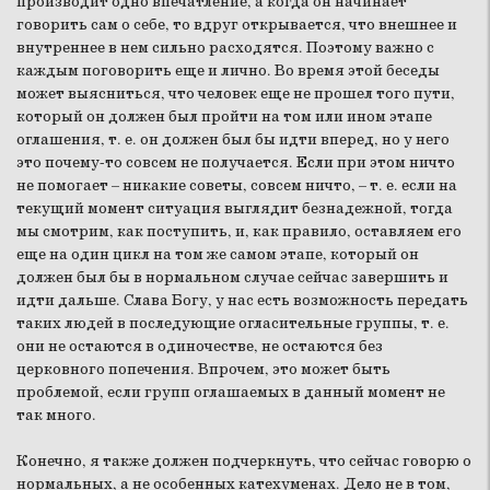
производит одно впечатление, а когда он начинает
говорить сам о себе, то вдруг открывается, что внешнее и
внутреннее в нем сильно расходятся. Поэтому важно с
каждым поговорить еще и лично. Во время этой беседы
может выясниться, что человек еще не прошел того пути,
который он должен был пройти на том или ином этапе
оглашения, т. е. он должен был бы идти вперед, но у него
это почему-то совсем не получается. Если при этом ничто
не помогает – никакие советы, совсем ничто, – т. е. если на
текущий момент ситуация выглядит безнадежной, тогда
мы смотрим, как поступить, и, как правило, оставляем его
еще на один цикл на том же самом этапе, который он
должен был бы в нормальном случае сейчас завершить и
идти дальше. Слава Богу, у нас есть возможность передать
таких людей в последующие огласительные группы, т. е.
они не остаются в одиночестве, не остаются без
церковного попечения. Впрочем, это может быть
проблемой, если групп оглашаемых в данный момент не
так много.
Конечно, я также должен подчеркнуть, что сейчас говорю о
нормальных, а не особенных катехуменах. Дело не в том,