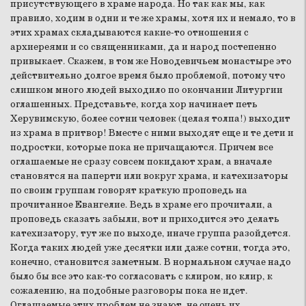
присутствующего в храме народа. Но так как мы, как
правило, ходим в одни и те же храмы, хотя их и немало, то в
этих храмах складываются какие-то отношения с
архиереями и со священниками, да и народ постепенно
привыкает. Скажем, в том же Новодевичьем монастыре это
действительно долгое время было проблемой, потому что
слишком много людей выходило по окончании Литургии
оглашенных. Представьте, когда хор начинает петь
Херувимскую, более сотни человек (целая толпа!) выходит
из храма в притвор! Вместе с ними выходят еще и те дети и
подростки, которые пока не причащаются. Причем все
оглашаемые не сразу совсем покидают храм, а вначале
становятся на паперти или вокруг храма, и катехизаторы
по своим группам говорят краткую проповедь на
прочитанное Евангелие. Ведь в храме его прочитали, а
проповедь сказать забыли, вот и приходится это делать
катехизатору, тут же по выходе, иначе группа разойдется.
Когда таких людей уже десятки или даже сотни, тогда это,
конечно, становится заметным. В нормальном случае надо
было бы все это как-то согласовать с клиром, но клир, к
сожалению, на подобные разговоры пока не идет.
Оглашаемые этих проблем не знают, не очень их