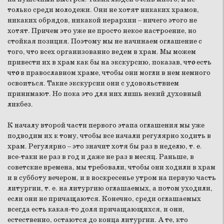
только среди молодежи. Они не хотят никаких храмов,
никаких обрядов, никакой иерархии – ничего этого не
хотят. Причем это уже не просто некое настроение, но
стойкая позиция. Поэтому мы не начинаем оглашение с
того, что всех организованно ведем в храм. Мы можем
привести их в храм как бы на экскурсию, показав, чт
о
есть
чт
о
в православном храме, чтобы они могли в нем немного
освоиться. Такие экскурсии они с удовольствием
принимают. Но пока это для них лишь некий духовный
ликбез.
К началу второй части первого этапа оглашения мы уже
подводим их к тому, чтобы все начали регулярно ходить в
храм. Регулярно – это значит хотя бы раз в неделю, т. е.
все-таки не раз в год и даже не раз в месяц. Раньше, в
советские времена, мы требовали, чтобы они ходили в храм
и в субботу вечером, и в воскресенье утром на первую часть
литургии, т. е. на литургию оглашаемых, а потом уходили,
если они не причащаются. Конечно, среди оглашаемых
всегда есть какая-то доля причащающихся, и они,
естественно, остаются до конца литургии. А те, кто