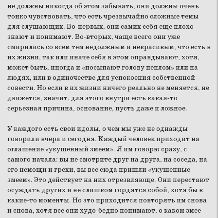
не должны никогда об этом забывать, они должны очень
тонко чувствовать, что есть чрезвычайно сложные темы
для слушающих. Во-первых, они самих себя еще плохо
знают и понимают. Во-вторых, чаще всего они уже
смирились со всем тем недолжным и некрасивым, что есть в
их жизни, так или иначе себя в этом оправдывают, хотя,
может быть, иногда и «посыпают голову пеплом» или на
людях, или в одиночестве для успокоения собственной
совести. Но если в их жизни ничего реально не меняется, не
движется, значит, для этого внутри есть какая-то
серьезная причина, основание, пусть даже и ложное.
У каждого есть свои идолы, о чем мы уже не однажды
говорили вчера и сегодня. Каждый человек приходит на
оглашение «укушенный змеем». Я им говорю сразу, с
самого начала: вы не смотрите друг на друга, на соседа, на
его немощи и грехи, вы все сюда пришли «укушенные
змеем». Это действует на них отрезвляюще. Они перестают
осуждать других и не слишком гордятся собой, хотя бы в
какие-то моменты. Но это приходится повторять им снова
и снова, хотя все они худо-бедно понимают, о каком змее