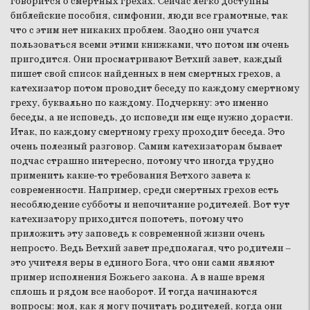
говорится о смертных грехах. Сейчас легко доступны
библейские пособия, симфонии, люди все грамотные, так
что с этим нет никаких проблем. Заодно они учатся
пользоваться всеми этими книжками, что потом им очень
пригодится. Они просматривают Ветхий завет, каждый
пишет свой список найденных в нем смертных грехов, а
катехизатор потом проводит беседу по каждому смертному
греху, буквально по каждому. Подчеркну: это именно
беседы, а не исповедь, до исповеди им еще нужно дорасти.
Итак, по каждому смертному греху проходит беседа. Это
очень полезный разговор. Самим катехизаторам бывает
подчас страшно интересно, потому что иногда трудно
применить какие-то требования Ветхого завета к
современности. Например, среди смертных грехов есть
несоблюдение субботы и непочитание родителей. Вот тут
катехизатору приходится попотеть, потому что
приложить эту заповедь к современной жизни очень
непросто. Ведь Ветхий завет предполагал, что родители –
это учителя веры в единого Бога, что они сами являют
пример исполнения Божьего закона. А в наше время
сплошь и рядом все наоборот. И тогда начинаются
вопросы: мол, как я могу почитать родителей, когда они