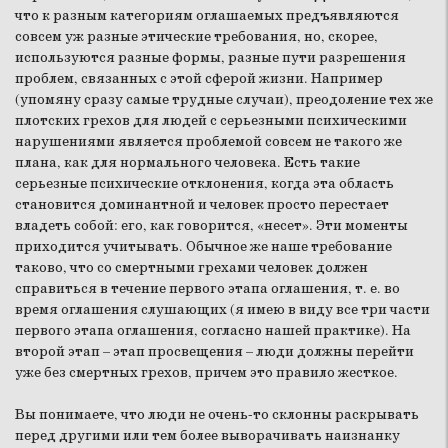
что к разным категориям оглашаемых предъявляются
совсем уж разные этические требования, но, скорее,
используются разные формы, разные пути разрешения
проблем, связанных с этой сферой жизни. Например
(упомяну сразу самые трудные случаи), преодоление тех же
плотских грехов для людей с серьезными психическими
нарушениями является проблемой совсем не такого же
плана, как для нормального человека. Есть такие
серьезные психические отклонения, когда эта область
становится доминантной и человек просто перестает
владеть собой: его, как говорится, «несет». Эти моменты
приходится учитывать. Обычное же наше требование
таково, что со смертными грехами человек должен
справиться в течение первого этапа оглашения, т. е. во
время оглашения слушающих (я имею в виду все три части
первого этапа оглашения, согласно нашей практике). На
второй этап – этап просвещения – люди должны перейти
уже без смертных грехов, причем это правило жесткое.
Вы понимаете, что люди не очень-то склонны раскрывать
перед другими или тем более выворачивать наизнанку