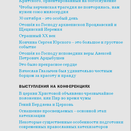
Критского, ориентированный на богослужение
Чтобы керченская трагедия не повторилась, нам
нужен союз милосердия
30 октября – это особый день
Отошёл ко Господу архиепископ Вроцлавский и
Щецинский Иеремия
Страшный XX век
Кончина Сергея Юрского – это большое и грустное
событие
Отошёл ко Господу исповедник веры Алексей
Петрович Арцыбушев
Это было прекрасное сердце
Вячеслав Глазычев был удивительно честным
борцом за красоту и правду
ВЫСТУПЛЕНИЯ НА КОНФЕРЕНЦИЯХ
В церкви Христовой объявлено чрезвычайное
положение, или Пир во время чумы
Гений Бердяева и Церковь
Оглашение просвещаемых – основной этап
катехизации
Некоторые существенные особенности подготовки
современных православных катехизаторов