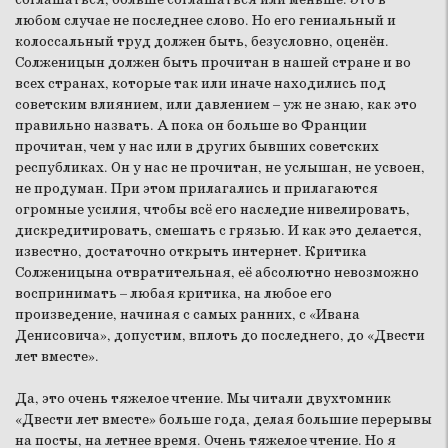
любом случае не последнее слово. Но его гениальный и
колоссальный труд должен быть, безусловно, оценён.
Солженицын должен быть прочитан в нашей стране и во
всех странах, которые так или иначе находились под
советским влиянием, или давлением – уж не знаю, как это
правильно назвать. А пока он больше во Франции
прочитан, чем у нас или в других бывших советских
республиках. Он у нас не прочитан, не услышан, не усвоен,
не продуман. При этом прилагались и прилагаются
огромные усилия, чтобы всё его наследие нивелировать,
дискредитировать, смешать с грязью. И как это делается,
известно, достаточно открыть интернет. Критика
Солженицына отвратительная, её абсолютно невозможно
воспринимать – любая критика, на любое его
произведение, начиная с самых ранних, с «Ивана
Денисовича», допустим, вплоть до последнего, до «Двести
лет вместе».
Да, это очень тяжелое чтение. Мы читали двухтомник
«Двести лет вместе» больше года, делая большие перерывы
на посты, на летнее время. Очень тяжелое чтение. Но я