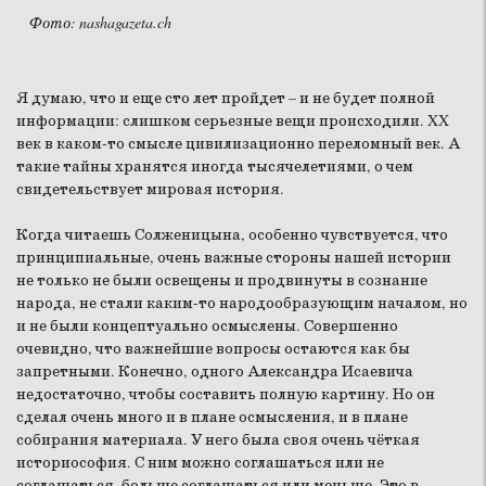
Фото: nashagazeta.ch
Я думаю, что и еще сто лет пройдет – и не будет полной
информации: слишком серьезные вещи происходили. XX
век в каком-то смысле цивилизационно переломный век. А
такие тайны хранятся иногда тысячелетиями, о чем
свидетельствует мировая история.
Когда читаешь Солженицына, особенно чувствуется, что
принципиальные, очень важные стороны нашей истории
не только не были освещены и продвинуты в сознание
народа, не стали каким-то народообразующим началом, но
и не были концептуально осмыслены. Совершенно
очевидно, что важнейшие вопросы остаются как бы
запретными. Конечно, одного Александра Исаевича
недостаточно, чтобы составить полную картину. Но он
сделал очень много и в плане осмысления, и в плане
собирания материала. У него была своя очень чёткая
историософия. С ним можно соглашаться или не
соглашаться, больше соглашаться или меньше. Это в