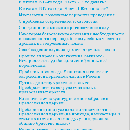
К итогам 1917-го года. Часть 2. Что делать?
К итогам 1917-го года. Часть 1.Кто виноват?
Мистагогия: возможные варианты проведения
О проблемах современной эсхатологии
О подлинном и мнимом противостоянии злу
Некоторые богословские основания необходимости
и возможности перевода богослужебных текстов с
древних на современные языки
Освобождение слушающих от смертных грехов
Прошло ли время Константина Великого?
Историческая судьба идеи «симфонии» и её
перспективы
Проблемы проповеди Евангелия и контекст
современной церковной жизни в России
Пути к единству христиан в опыте
Преображенского содружества малых
православных братств
Единство и этнокультурное многообразие в
Православной церкви
Проблема индивидуализма и личностности в
Православной церкви (на приходе, в монастыре, в
семье по плоти и семье по духу – в церковной
общине-братстве-школе)
Наша молитва – о жертвах и палачах