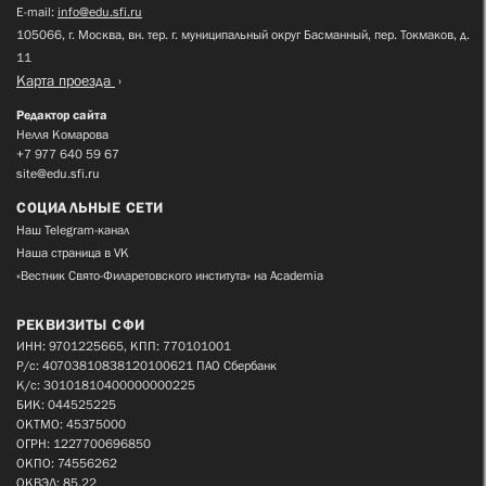
E-mail:
info@edu.sfi.ru
105066, г. Москва, вн. тер. г. муниципальный округ Басманный, пер. Токмаков, д.
11
Карта проезда
Редактор сайта
Нелля Комарова
+7 977 640 59 67
site@edu.sfi.ru
СОЦИАЛЬНЫЕ СЕТИ
Наш Telegram-канал
Наша страница в VK
«Вестник Свято-Филаретовского института» на Academia
РЕКВИЗИТЫ СФИ
ИНН: 9701225665, КПП: 770101001
Р/с: 40703810838120100621 ПАО Сбербанк
К/с: 30101810400000000225
БИК: 044525225
ОКТМО: 45375000
ОГРН: 1227700696850
ОКПО: 74556262
ОКВЭД: 85.22