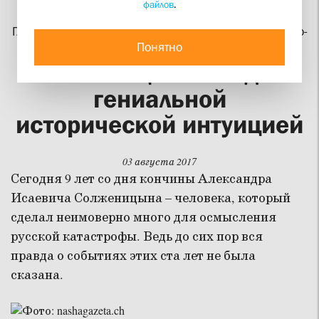
файлов
.
СВЯЩЕННИК ГЕОРГИЙ КОЧЕТКОВ
Главный редактор научного журнала «Вестник Свято-
Понятно
Филаретовского института»
Солженицын обладал
гениальной
исторической интуицией
03 августа 2017
Сегодня 9 лет со дня кончины Александра
Исаевича Солженицына – человека, который
сделал неимоверно много для осмысления
русской катастрофы. Ведь до сих пор вся
правда о событиях этих ста лет не была
сказана.