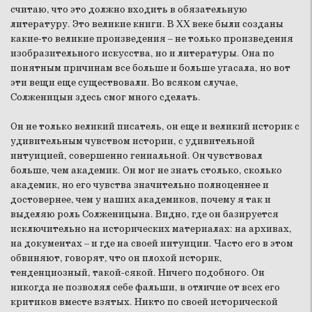
считаю, что это должно входить в обязательную
литературу. Это великие книги. В XX веке были созданы
какие-то великие произведения – не только произведения
изобразительного искусства, но и литературы. Она по
понятным причинам все больше и больше угасала, но вот
эти вещи еще существовали. Во всяком случае,
Солженицын здесь смог много сделать.
Он не только великий писатель, он еще и великий историк с
удивительным чувством истории, с удивительной
интуицией, совершенно гениальной. Он чувствовал
больше, чем академик. Он мог не знать столько, сколько
академик, но его чувства значительно полноценнее и
достовернее, чем у наших академиков, почему я так и
выделяю роль Солженицына. Видно, где он базируется
исключительно на исторических материалах: на архивах,
на документах – и где на своей интуиции. Часто его в этом
обвиняют, говорят, что он плохой историк,
тенденциозный, такой-сякой. Ничего подобного. Он
никогда не позволял себе фальши, в отличие от всех его
критиков вместе взятых. Никто по своей исторической