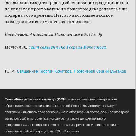
богословии плодотворен и действительно традиционен, и
не является просто каким-то вывертом декадентства или
модерна того времени. Нет, это настоящее великое
наследие великого творческого человека.
Беседовала Анастасия Наконечная в 2014 году
Источник:
сайт
священника Георгия Кочеткова
ТЭГИ:
Священник Георгий Кочетков,
Протоиерей Сергий Булгаков
Свято-Филаретовский институт (СФИ)
— автономная некоммерческая
образовательная организация высшего образования. Институт реализует
программы высшего профессионального образования по теологии (бакалавриат,
магистратура) и истории (магистратура), а также дополнительного
профессионального образования по теологии, религиоведению, истории и
социальной работе. Учредитель: РОО «Сретение».