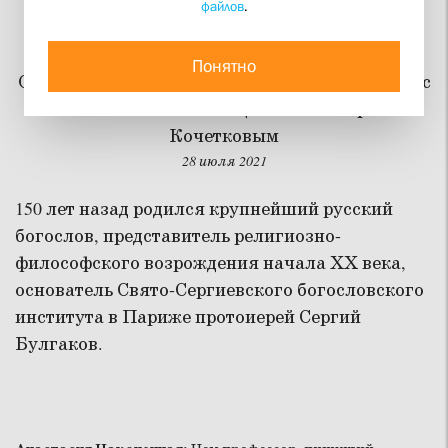
файлов
.
Богослов эпохи модерна
Понятно
О протоиерее Сергии Булгакове – из интервью с
основателем СФИ священником Георгием
Кочетковым
28 июля 2021
150 лет назад родился крупнейший русский
богослов, представитель религиозно-
философского возрождения начала ХХ века,
основатель Свято-Сергиевского богословского
института в Париже протоиерей Сергий
Булгаков.