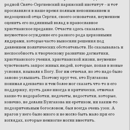
родной Свято-Сергиевский парижский институт – и тот
прославился в наше время полным непониманием и
недооценкой отца Сергия, своего основателя, неумением
оценить его подлинный вклад в православное
христианское предание. Отчасти здесь сказалось
неуместное осуждение его разного рода церковными
лидерами, которые часто выносили решения под
давлением политических обстоятельств. Но сказывалась и
неспособность к творческому развитию догматики,
христианского учения, христианской жизни, неумение
чувствовать запрос живых людей, которые, попав в новые
условия, взывали к Богу. Бог им отвечал, но это надо было
заново услышать. Поэтому круг тех, кто Булгакова
понимал адекватно и тем более мог сказать что-то в его
поддержку, пусть даже иногда и критически, отмечая
какие-то недоработки, недочеты, недостатки, которые,
конечно, не делали Булгакова ни еретиком, ни каким-то
подозрительным богословом, был всегда очень узок. А
врагов у него было много и не могло быть мало при его
взглядах, которые немногие могли вместить.