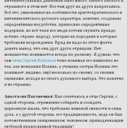
интеллектуальных движений было много. Ничего плохого и
страшного в этом нет. Все там друг на друга напрягались.
Всё это, умноженное на особенности аристократического и
интеллигентского русского характера, конечно, создавало
определённые неудобства, приносило определённые
издержки, но всё-таки все люди хотели служить правде,
истине, стране, народу, которые их породили и которые
требовали возрождения. Вряд ли надо из этого факта
делать вывод, что они друг друга отрицали. Нет,
монашество понимается всегда по-разному. Я думаю, что
сам
отец Сергий Булгаков
тоже понимал его немножко не
так, как монахиня Иоанна, а ученица сестры Иоанны это
понимает, видимо, ещё несколько по-своему, со своими
оценками, исходя из своего духовного выбора. Это понятно
и не страшно.
Анастасия Наконечная:
Как сочеталось в отце Сергии, с
одной стороны, стремление собирать и созидать
церковную жизнь, что требовало немалой смелости и силы
духа, а с другой стороны, его традиционность, ведь он был
потомственным священником, человеком, принадлежащим
глубокой православной традиции?