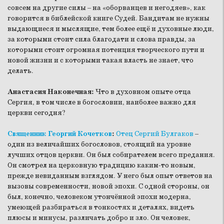
совсем на другие силы – на «оборванцев и негодяев», как
говорится в библейской книге Судей. Бандитам не нужны
выдающиеся и мыслящие, тем более ещё и духовные люди,
за которыми стоит сила благодати и слова правды, за
которыми стоит огромная потенция творческого пути и
новой жизни и с которыми такая власть не знает, что
делать.
Анастасия Наконечная:
Что в духовном опыте отца
Сергия, в том числе в богословии, наиболее важно для
церкви сегодня?
Священник Георгий Кочетков
:
Отец Сергий Булгаков
–
один из величайших богословов, стоящий на уровне
лучших отцов церкви. Он был собирателем всего предания.
Он смотрел на церковную традицию каким-то новым,
прежде невиданным взглядом. У него был опыт ответов на
вызовы современности, новой эпохи. С одной стороны, он
был, конечно, человеком утончённой эпохи модерна,
умеющей разбираться в тонкостях и деталях, видеть
плюсы и минусы, различать добро и зло. Он человек,