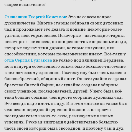
скорее исключение?
Священник Георгий Кочетков
:
Это не совсем вопрос
духовничества. Многие старцы собирали своих духовных
чад и продолжают это делать и поныне, некоторые более
удачно, некоторые менее. Некоторые – настоящие старцы,
некоторые – не совсем, но они ревностные церковные люди,
которые служат теми дарами, которые получили, или
способностями, которые по-человечески имеют. Всё-таки у
отца Сергия Булгакова
не только под влиянием Бердяева,
но и изнутри собственного опыта было большое тяготение
к человеческому единению. Поэтому ему был очень важен и
близок братский, общинный опыт. Он неслучайно создавал
братство Святой Софии, не случайно создавал общины
своих учеников, последователей, друзей. У него была всё-
таки больше община, чем просто собрание духовных чад.
Это всегда надо иметь в виду. И в этом смысле он также был
человеком передовой церковной жизни, а не просто
последователем каких-то схем, реализуемых в новых
условиях. Русская эмиграция действительно большую
часть своей истории была свободной, и поэтому там и дух