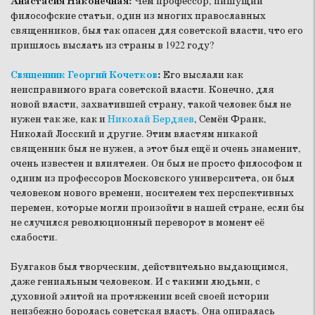
Анастасия Наконечная:
Чем профессор, пишущий
философские статьи, один из многих православных
священников, был так опасен для советской власти, что его
пришлось выслать из страны в 1922 году?
Священник Георгий Кочетков
:
Его выслали как
неисправимого врага советской власти. Конечно, для
новой власти, захватившей страну, такой человек был не
нужен так же, как и
Николай Бердяев
, Семён Франк,
Николай Лосский и другие. Этим властям никакой
священник был не нужен, а этот был ещё и очень знаменит,
очень известен и влиятелен. Он был не просто философом и
одним из профессоров Московского университета, он был
человеком нового времени, носителем тех перспективных
перемен, которые могли произойти в нашей стране, если бы
не случился революционный переворот в момент её
слабости.
Булгаков был творческим, действительно выдающимся,
даже гениальным человеком. И с такими людьми, с
духовной элитой на протяжении всей своей истории
неизбежно боролась советская власть. Она опиралась