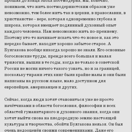
прошла до конца эпоха постмодерна, мы, конечно,
понимаем, что жить постмодернистским образом уже
невозможно, тем более жить так в церкви, в православии, в
христианстве – вере, которая одновременно глубока и
широка, которая вмещает подлинный духовный опыт
каждого человека. Нам невозможно жить по-прежнему.
Поэтому кто-то начинает искать что-то новое и, как это
нередко бывает, находит хорошо забытое старое. А
Булгакова вообще никогда хорошо не знали. Его основные
богословские труды, прежде всего большая и малая
трилогии, вышли в те годы, когда не только в советской
России не могли ничего такого узнать, но и за границей,
поскольку тиражи этих книг были крайне малы и они были
написаны на русском языке, мало доступном для
европейцев, американцев и других.
Сейчас, когда люди хотят становиться уже не просто
начётчиками в области богословия, философии и всех
областей гуманитарного и духовного знания, когда они
хотят выйти снова на плодородную землю настоящей
культуры и творчества, обойти Булгакова нельзя. Он был
очень недооценён своими современниками. Даже его