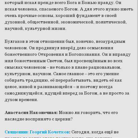
который искал прежде всего Бога и Божью правду. Он
искал человека, спасаемого Богом. А для этого нужно иметь
очень прочные основы, хороший фундамент в своей
духовной, общественной, экономической, политической,
научной, культурной жизни.
Булгаков в этом отношении был, конечно, незаурядным
человеком. Он продвинул вперёд дело осмысления
божественного Откровения и Богопознания. Он и вправду
жил божественным Светом, был просвещённым во всех
смыслах человеком – не только в плане рациональном,
культурном, научном. Самое главное – это его умение
собирать традицию, её перерабатывать, видеть её как
целое, живой и развивающейся – и поэтому всегда
самодвижущейся, идущей вперед за Богом, а не просто за
духом времени.
Анастасия Наконечная:
Можно ли говорить, что его
наследие воспринято с церкви?
Священник Георгий Кочетков
:
Сегодня, когда ещё не