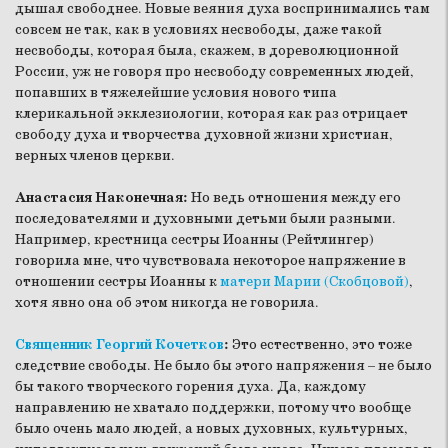
дышал свободнее. Новые веяния духа воспринимались там
совсем не так, как в условиях несвободы, даже такой
несвободы, которая была, скажем, в дореволюционной
России, уж не говоря про несвободу современных людей,
попавших в тяжелейшие условия нового типа
клерикальной экклезиологии, которая как раз отрицает
свободу духа и творчества духовной жизни христиан,
верных членов церкви.
Анастасия Наконечная:
Но ведь отношения между его
последователями и духовными детьми были разными.
Например, крестница сестры Иоанны (Рейтлингер)
говорила мне, что чувствовала некоторое напряжение в
отношении сестры Иоанны к
матери Марии (Скобцовой)
,
хотя явно она об этом никогда не говорила.
Священник Георгий Кочетков
:
Это естественно, это тоже
следствие свободы. Не было бы этого напряжения – не было
бы такого творческого горения духа. Да, каждому
направлению не хватало поддержки, потому что вообще
было очень мало людей, а новых духовных, культурных,