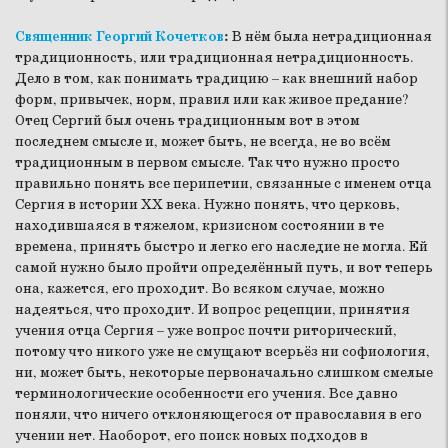
Священник Георгий Кочетков
:
В нём была нетрадиционная
традиционность, или традиционная нетрадиционность.
Дело в том, как понимать традицию – как внешний набор
форм, привычек, норм, правил или как живое предание?
Отец Сергий был очень традиционным вот в этом
последнем смысле и, может быть, не всегда, не во всём
традиционным в первом смысле. Так что нужно просто
правильно понять все перипетии, связанные с именем отца
Сергия в истории ХХ века. Нужно понять, что церковь,
находившаяся в тяжелом, кризисном состоянии в те
времена, принять быстро и легко его наследие не могла. Ей
самой нужно было пройти определённый путь, и вот теперь
она, кажется, его проходит. Во всяком случае, можно
надеяться, что проходит. И вопрос рецепции, принятия
учения отца Сергия – уже вопрос почти риторический,
потому что никого уже не смущают всерьёз ни софиология,
ни, может быть, некоторые первоначально слишком смелые
терминологические особенности его учения. Все давно
поняли, что ничего отклоняющегося от православия в его
учении нет. Наоборот, его поиск новых подходов в