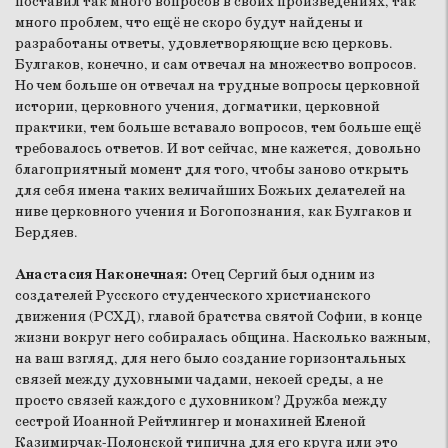
поставил так много вопросов в своих произведениях, так
много проблем, что ещё не скоро будут найдены и
разработаны ответы, удовлетворяющие всю церковь.
Булгаков, конечно, и сам отвечал на множество вопросов.
Но чем больше он отвечал на трудные вопросы церковной
истории, церковного учения, догматики, церковной
практики, тем больше вставало вопросов, тем больше ещё
требовалось ответов. И вот сейчас, мне кажется, довольно
благоприятный момент для того, чтобы заново открыть
для себя имена таких величайших Божьих делателей на
ниве церковного учения и Богопознания, как Булгаков и
Бердяев.
Анастасия Наконечная:
Отец Сергий был одним из
создателей Русского студенческого христианского
движения (РСХД), главой братства святой Софии, в конце
жизни вокруг него собиралась община. Насколько важным,
на ваш взгляд, для него было создание горизонтальных
связей между духовными чадами, некоей среды, а не
просто связей каждого с духовником? Дружба между
сестрой Иоанной Рейтлингер и монахиней Еленой
Казимирчак-Полонской типична для его круга или это