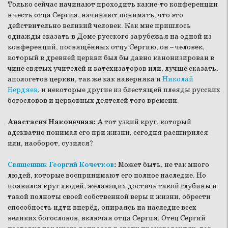
Только сейчас начинают проходить какие-то конференции
в честь отца Сергия, начинают понимать, что это
действительно великий человек. Как мне пришлось
однажды сказать в Доме русского зарубежья на одной из
конференций, посвящённых отцу Сергию, он – человек,
который в древней церкви был бы давно канонизирован в
чине святых учителей и катехизаторов или, лучше сказать,
апологетов церкви, так же как наверняка и
Николай
Бердяев
, и некоторые другие из блестящей плеяды русских
богословов и церковных деятелей того времени.
Анастасия Наконечная:
А тот узкий круг, который
адекватно понимал его при жизни, сегодня расширился
или, наоборот, сузился?
Священник Георгий Кочетков
:
Может быть, не так много
людей, которые воспринимают его полное наследие. Но
появился круг людей, желающих достичь такой глубины и
такой полноты своей собственной веры и жизни, обрести
способность идти вперёд, опираясь на наследие всех
великих богословов, включая отца Сергия. Отец Сергий