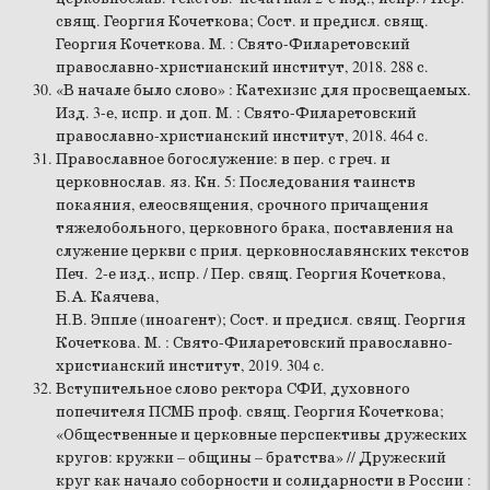
свящ. Георгия Кочеткова; Сост. и предисл. свящ.
Георгия Кочеткова. М. : Свято-Филаретовский
православно-христианский институт, 2018. 288 с.
«В начале было слово» : Катехизис для просвещаемых.
Изд. 3-е, испр. и доп. М. : Свято-Филаретовский
православно-христианский институт, 2018. 464 с.
Православное богослужение: в пер. с греч. и
церковнослав. яз. Кн. 5: Последования таинств
покаяния, елеосвящения, срочного причащения
тяжелобольного, церковного брака, поставления на
служение церкви с прил. церковнославянских текстов
Печ. 2-е изд., испр. / Пер. свящ. Георгия Кочеткова,
Б.А. Каячева,
Н.В. Эппле (иноагент); Сост. и предисл. свящ. Георгия
Кочеткова. М. : Свято-Филаретовский православно-
христианский институт, 2019. 304 с.
Вступительное слово ректора СФИ, духовного
попечителя ПСМБ проф. свящ. Георгия Кочеткова;
«Общественные и церковные перспективы дружеских
кругов: кружки – общины – братства» // Дружеский
круг как начало соборности и солидарности в России :