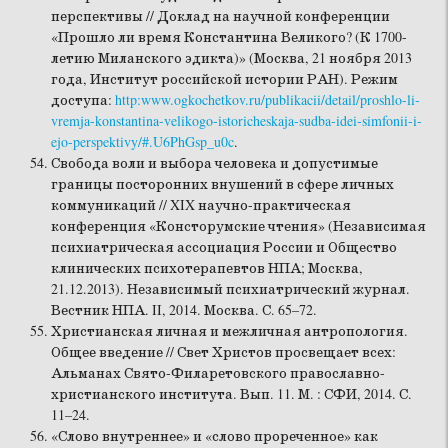
перспективы // Доклад на научной конференции
«Прошло ли время Константина Великого? (К 1700-
летию Миланского эдикта)» (Москва, 21 ноября 2013
года, Институт российской истории РАН). Режим
доступа:
http:www.ogkochetkov.ru/publikacii/detail/proshlo-li-
vremja-konstantina-velikogo-istoricheskaja-sudba-idei-simfonii-i-
ejo-perspektivy/#.U6PhGsp_u0c
.
Свобода воли и выбора человека и допустимые
границы посторонних внушений в сфере личных
коммуникаций // XIX научно-практическая
конференция «Консторумские чтения» (Независимая
психиатрическая ассоциация России и Общество
клинических психотерапевтов НПА; Москва,
21.12.2013). Независимый психиатрический журнал.
Вестник НПА. II, 2014. Москва. С. 65–72.
Христианская личная и межличная антропология.
Общее введение // Свет Христов просвещает всех:
Альманах Свято-Филаретовского православно-
христианского института. Вып. 11. М. : СФИ, 2014. С.
11–24.
«Слово внутреннее» и «слово прореченное» как