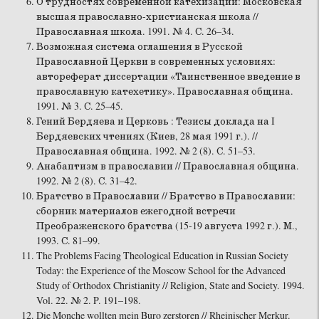
О трудностях современной катехизации: Московская
высшая православно-христианская школа //
Православная школа. 1991. № 4. С. 26–34.
Возможная система оглашения в Русской
Православной Церкви в современных условиях:
автореферат диссертации «Таинственное введение в
православную катехетику». Православная община.
1991. № 3. С. 25–45.
Гений Бердяева и Церковь : Тезисы доклада на I
Бердяевских чтениях (Киев, 28 мая 1991 г.). //
Православная община. 1992. № 2 (8). С. 51–53.
Анабаптизм в православии // Православная община.
1992. № 2 (8). С. 31–42.
Братство в Православии // Братство в Православии:
cборник материалов ежегодной встречи
Преображенского братства (15-19 августа 1992 г.). М.,
1993. С. 81–99.
The Problems Facing Theological Education in Russian Society
Today: the Experience of the Moscow School for the Advanced
Study of Orthodox Christianity // Religion, State and Society. 1994.
Vol. 22. № 2. P. 191–198.
Die Monche wollten mein Buro zerstoren // Rheinischer Merkur.