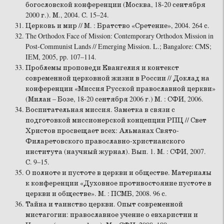
богословской конференции (Москва, 18-20 сентября
2000 г.). М., 2004. С. 15–24.
Церковь и мир // М. : Братство «Сретение», 2004. 264 с.
The Orthodox Face of Mission: Contemporary Orthodox Mission in
Post-Communist Lands // Emerging Mission. L.; Bangalore: CMS;
IEM, 2005, pp. 107–114.
Проблемы проповеди Евангелия и контекст
современной церковной жизни в России // Доклад на
конференции «Миссия Русской православной церкви»
(Милан – Бозе, 18-20 сентября 2006 г.) М. : СФИ, 2006.
Воспитательная миссия. Заметка в связи с
подготовкой миссионерской концепции РПЦ // Свет
Христов просвещает всех: Альманах Свято-
Филаретовского православно-христианского
института (научный журнал). Вып. 1. М. : СФИ, 2007.
С. 9–15.
О полноте и пустоте в церкви и обществе. Материалы
к конференции «Духовное противостояние пустоте в
церкви и обществе». М. : ПСМБ, 2008. 96 с.
Тайна и таинство церкви. Опыт современной
мистагогии: православное учение о евхаристии и