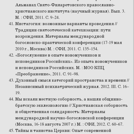
Альманах Свято-Филаретовского православно-
христианского института (научный журнал). Вып. 3.
М. : СФИ, 2011. С. 9–24.
Мистагогия: возможные варианты проведения //
Традиции святоотеческой катехизации: пути
возрождения. Материалы международной
богословско-практической конференции (17-19 мая
2010 г., Москва) М. : СФИ, 2011. С. 135–154.
«Богослужение в опыте новомучеников и
исповедников Российских». Из опыта новомучеников
и исповедников Российских. М. : МОО КПЦ
«Преображение», 2011. С. 91–98.
Духовный смысл категорий пространства и времени //
Независимый психиатрический журнал. 2012. III. С. 16–
19.
Мы искали местную соборность, а нашли общинно-
братскую экклезиологию // Христианская соборность
и общественная солидарность: Материалы
международной научно-богословской конференции
(Москва, 16-18 августа 2007 г.) М. : СФИ, 2012. С. 60–67.
Тайны и таинства Церкви: Опыт современной