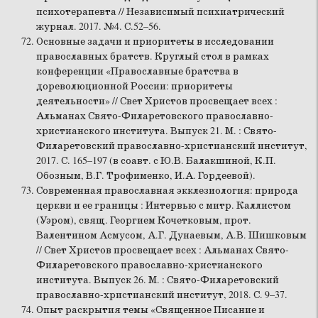
психотерапевта // Независимый психиатрический
журнал. 2017. №4. С.52–56.
Основные задачи и приоритеты в исследовании
православных братств. Круглый стол в рамках
конференции «Православные братства в
дореволюционной России: приоритеты
деятельности» // Свет Христов просвещает всех :
Альманах Свято-Филаретовского православно-
христианского института. Выпуск 21. М. : Свято-
Филаретовский православно-христианский институт,
2017. С. 165–197 (в соавт. с Ю.В. Балакшиной, К.П.
Обозным, В.Г. Трофименко, И.А. Гордеевой).
Современная православная экклезиология: природа
церкви и ее границы : Интервью с митр. Каллистом
(Уэром), свящ. Георгием Кочетковым, прот.
Валентином Асмусом, А.Г. Дунаевым, А.В. Шишковым
// Свет Христов просвещает всех : Альманах Свято-
Филаретовского православно-христианского
института. Выпуск 26. М. : Свято-Филаретовский
православно-христианский институт, 2018. С. 9–37.
Опыт раскрытия темы «Священное Писание и