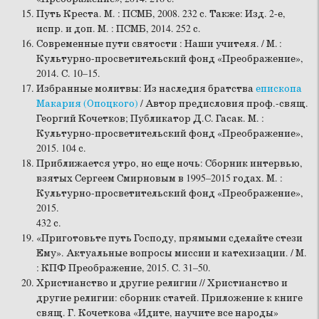
Путь Креста. М. : ПСМБ, 2008. 232 с. Также: Изд. 2-е,
испр. и доп. М. : ПСМБ, 2014. 252 с.
Современные пути святости : Наши учителя. / М. :
Культурно-просветительский фонд «Преображение»,
2014. С. 10–15.
Избранные молитвы: Из наследия братства
епископа
Макария (Опоцкого)
/ Автор предисловия проф.-свящ.
Георгий Кочетков; Публикатор Д.С. Гасак. М. :
Культурно-просветительский фонд «Преображение»,
2015. 104 с.
Приближается утро, но еще ночь: Сборник интервью,
взятых Сергеем Смирновым в 1995–2015 годах. М. :
Культурно-просветительский фонд «Преображение»,
2015.
432 с.
«Приготовьте путь Господу, прямыми сделайте стези
Ему». Актуальные вопросы миссии и катехизации. / М.
: КПФ Преображение, 2015. С. 31–50.
Христианство и другие религии // Христианство и
другие религии: сборник статей. Приложение к книге
свящ. Г. Кочеткова «Идите, научите все народы»