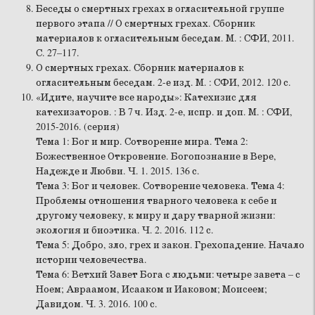
Беседы о смертных грехах в огласительной группе
первого этапа // О смертных грехах. Сборник
материалов к огласительным беседам. М. : СФИ, 2011.
С. 27–117.
О смертных грехах. Сборник материалов к
огласительным беседам. 2-е изд. М. : СФИ, 2012. 120 с.
«Идите, научите все народы»: Катехизис для
катехизаторов. : В 7 ч. Изд. 2-е, испр. и доп. М. : СФИ,
2015-2016. (серия)
Тема 1: Бог и мир. Сотворение мира. Тема 2:
Божественное Откровение. Богопознание в Вере,
Надежде и Любви. Ч. 1. 2015. 136 с.
Тема 3: Бог и человек. Сотворение человека. Тема 4:
Проблемы отношения тварного человека к себе и
другому человеку, к миру и дару тварной жизни:
экология и биоэтика. Ч. 2. 2016. 112 с.
Тема 5: Добро, зло, грех и закон. Грехопадение. Начало
истории человечества.
Тема 6: Ветхий Завет Бога с людьми: четыре завета – с
Ноем; Авраамом, Исааком и Иаковом; Моисеем;
Давидом. Ч. 3. 2016. 100 с.