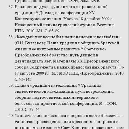
Церкви (монография). М. : СФИ, 2008. 189 с.
Различение духа, души и тела в православной
традиции // Доклад на конференции XV
Консторумские чтения, Москва 18 декабря 2009 г.
Независимый психиатрический журнал. Вестник
НПА. 2010. №1. С. 65–69.
«Каждый миг весны был нами измерен и возлюблен»
(С.Н. Булгаков): Наша традиция общинно-братской
жизни и ее внутреннее развитие // Сретенско-
Преображенское братство: путь длиной в
девятнадцать лет. Материалы XX Преображенского
собора Содружества малых православных братств (14-
17 августа 2009 г.). М. : МОО КПЦ «Преображение», 2010.
С. 93–145.
Живая традиция катехизации // Традиция
святоотеческой катехизации: пути возрождения:
сборник подготовительных материалов к
богословско-практической конференции. М. : СФИ,
2010. С. 37–46.
Таинство жизни человека и церкви в свете Божества –
таинство просвещения, или крещения в широком и
полном смысле слова // Свет Христов просвещает всех: