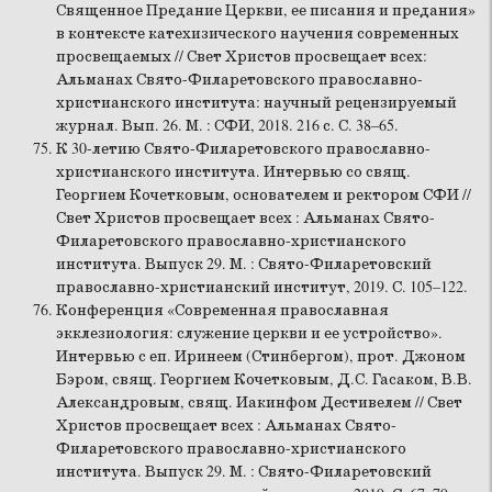
Священное Предание Церкви, ее писания и предания»
в контексте катехизического научения современных
просвещаемых // Свет Христов просвещает всех:
Альманах Свято-Филаретовского православно-
христианского института: научный рецензируемый
журнал. Вып. 26. М. : СФИ, 2018. 216 с. С. 38–65.
К 30-летию Свято-Филаретовского православно-
христианского института. Интервью со свящ.
Георгием Кочетковым, основателем и ректором СФИ //
Свет Христов просвещает всех : Альманах Свято-
Филаретовского православно-христианского
института. Выпуск 29. М. : Свято-Филаретовский
православно-христианский институт, 2019. С. 105–122.
Конференция «Современная православная
экклезиология: служение церкви и ее устройство».
Интервью с еп. Иринеем (Стинбергом), прот. Джоном
Бэром, свящ. Георгием Кочетковым, Д.С. Гасаком, В.В.
Александровым, свящ. Иакинфом Дестивелем // Свет
Христов просвещает всех : Альманах Свято-
Филаретовского православно-христианского
института. Выпуск 29. М. : Свято-Филаретовский