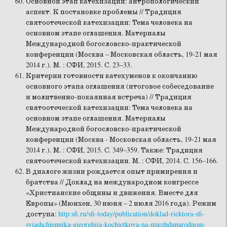
Основной этап катехизации: антропологический
аспект. К постановке проблемы // Традиция
святоотеческой катехизации: Тема человека на
основном этапе оглашения. Материалы
Международной богословско-практической
конференции (Москва – Московская область, 19-21 мая
2014 г.). М. : СФИ, 2015. С. 23–33.
Критерии готовности катехуменов к окончанию
основного этапа оглашения (итоговое собеседование
и молитвенно-покаянная встреча) // Традиция
святоотеческой катехизации: Тема человека на
основном этапе оглашения. Материалы
Международной богословско-практической
конференции (Москва - Московская область, 19-21 мая
2014 г.). М. : СФИ, 2015. С. 349–359. Также: Традиция
святоотеческой катехизации. М. : СФИ, 2014. С. 156–166.
В диалоге жизни рождается опыт примирения и
братства // Доклад на международном конгрессе
«Христианские общины и движения. Вместе для
Европы» (Мюнхен, 30 июня – 2 июля 2016 года). Режим
доступа:
http:sfi.ru/sfi-today/publication/doklad-riektora-sfi-
sviashchiennika-gieorghiia-kochietkova-na-miezhdunarodnom-