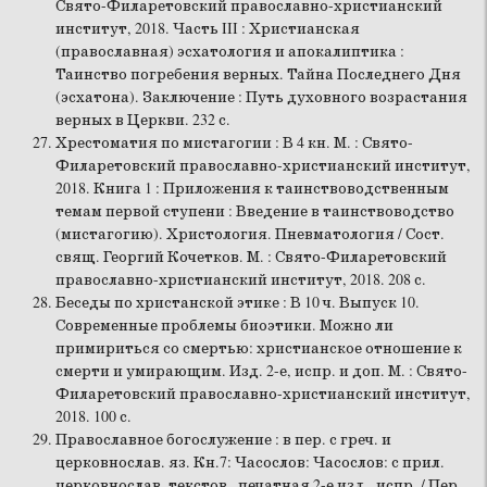
Свято-Филаретовский православно-христианский
институт, 2018. Часть III : Христианская
(православная) эсхатология и апокалиптика :
Таинство погребения верных. Тайна Последнего Дня
(эсхатона). Заключение : Путь духовного возрастания
верных в Церкви. 232 с.
Хрестоматия по мистагогии : В 4 кн. М. : Свято-
Филаретовский православно-христианский институт,
2018. Книга 1 : Приложения к таинствоводственным
темам первой ступени : Введение в таинствоводство
(мистагогию). Христология. Пневматология / Сост.
свящ. Георгий Кочетков. М. : Свято-Филаретовский
православно-христианский институт, 2018. 208 с.
Беседы по христанской этике : В 10 ч. Выпуск 10.
Современные проблемы биоэтики. Можно ли
примириться со смертью: христианское отношение к
смерти и умирающим. Изд. 2-е, испр. и доп. М. : Свято-
Филаретовский православно-христианский институт,
2018. 100 с.
Православное богослужение : в пер. с греч. и
церковнослав. яз. Кн.7: Часослов: Часослов: с прил.
церковнослав. текстов. печатная 2-е изд., испр. / Пер.