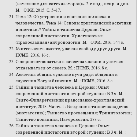
(катехизис для катехизаторов)». 2-е изд., испр. и доп.
М. : СФИ, 2015. С. 5–17.
Тема 12: Об устроении и спасении человека и
человечества. Тема 14: Основы христианской аскетики
и мистики // Тайны и таинства Церкви: Опыт
современной мистагогии: Христианская
(православная) антропология. М. : СФИ, 2016. 344 с.
Учитесь жить вместе, уважая свободу друг друга. М. :
ПСМБ, 2016. 16 с.
Совершенствоваться в качествах жизни и учиться
отказываться от своего. М. : ПСМБ, 2016. 8 с.
Аскетика общин: сужение пути ради общения и
служения Богу и ближним. М. : ПСМБ, 2016. 8 с.
Тайны и таинства человека и Церкви : Опыт
современной мистагогии второй ступени : В 3 ч. М. :
Свято-Филаретовский православно-христианский
институт, 2018. Часть I : Введение в таинствоводство
(мистагогию); Таинство просвещения; Тринитология;
Таинство покаяния; Патерология. 288 с.
Тайны и таинства человека и Церкви : Опыт
современной мистагогии второй ступени : В 3 ч. М. :