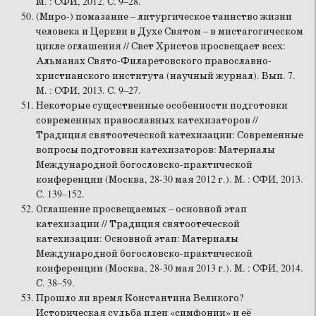
М. : СФИ, 2012. С. 9–28.
(Миро-) помазание – литургическое таинство жизни
человека и Церкви в Духе Святом – в мистагогическом
цикле оглашения // Свет Христов просвещает всех:
Альманах Свято-Филаретовского православно-
христианского института (научный журнал). Вып. 7.
М. : СФИ, 2013. С. 9–27.
Некоторые существенные особенности подготовки
современных православных катехизаторов //
Традиция святоотеческой катехизации: Современные
вопросы подготовки катехизаторов: Материалы
Международной богословско-практической
конференции (Москва, 28-30 мая 2012 г.). М. : СФИ, 2013.
С. 139–152.
Оглашение просвещаемых – основной этап
катехизации // Традиция святоотеческой
катехизации: Основной этап: Материалы
Международной богословско-практической
конференции (Москва, 28-30 мая 2013 г.). М. : СФИ, 2014.
С. 38–59.
Прошло ли время Константина Великого?
Историческая судьба идеи «симфонии» и её