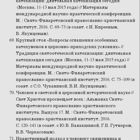
катехизации: длительная катехизация сегодня
(Москва, 11-13 мая 2015 года) // Материалы
международной научно-практической конференции.
М. : Свято-Филаретовский православно-христианский
институт, 2016. С. 69–73 (в соавт. с И. Киреевым,
В. Якунцевым).
Круглый стол «Вопросы оглашения особенных
катехуменов в церковно-приходских условиях» //
Традиция святоотеческой катехизации: длительная
катехизация сегодня (Москва, 11-13 мая 2015 года) //
Материалы международной научно-практической
конференции. М. : Свято-Филаретовский
православно-христианский институт, 2016. С. 75–109 (в
соавт. с С.О. Чукавиной, В.И. Якунцевым).
Человек в светской и церковной исторической науке //
Свет Христов просвещает всех : Альманах Свято-
Филаретовского православно-христианского
института. Выпуск 17. М. : Свято-Филаретовский
православно-христианский институт, 2016.
С. 120–141 (в соавт. с Ю.В. Балакшиной, Г.Б. Гутнером,
В.В. Черкасовым).
Нравственный подход к человеку священника и