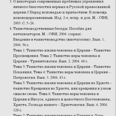
О некоторых современных проблемах укрепления
личного благочестия верных в Русской православной
церкви // Перед исповедью и причастием: В помощь
нововоцерковленным. Изд. 2-е, испр. и доп. М. : СФИ,
2003. С. 5–26.
Таинствоводственные беседы: Пособие для
катехизаторов. М. : СФИ, 2004. (серия)
Введение в таинствоводство (мистагогию). Вып. 1.
2004. 56 с.
Тема 1: Таинство жизни человека и Церкви – Таинство
Просвещения. Тема 2: Таинство веры человека и
Церкви – Тринитология. Вып. 2. 2004. 48 с.
Тема 3: Таинство жизни человека и Церкви – Таинство
Покаяния. Тема 4: Таинство веры человека и Церкви –
Патрология. Вып. 3. 2004. 43 с.
Тема 5: Таинство жизни человека и Церкви во Христе –
таинство Крещения во Христа, или крещения в узком
смысле слова. Тема 6: Таинство веры человека и
Церкви в Иисуса, единого и целостного Богочеловека,
Христа, Господа нашего – Христология. Вып. 4. 2004.
128 с.
Тема 7: Таинство жизни человека и Церкви в Духе