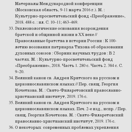
Материалы Международной конференции
(Московская область, 9-11 марта 2016 г.). М. :
Культурно-просветительский фонд «Преображение»,
2018. 488 с. : ил. С. 10–11; 463–469.
Экклезиологические основания возрождения
братской и общинной жизни в XX веке //
Православные братства в истории России : К 100-
летию воззвания патриарха Тихона об образовании
духовных союзов : Сборник научных трудов : В 2
частях. М. : Культурно-просветительский фонд
«Преображение», 2018. Часть 1. 280 с. Часть 2. 384 с. С.
9–20.
Великий канон св. Андрея Критского на русском и
церковнославянском языках // Пер. свящ. Георгия
Кочеткова. М. : Свято-Филаретовский православно-
христианский институт, 2019. 176 с.
Великий канон св. Андрея Критского на русском и
церковнославянском языках. Печ. 2-е изд., испр. / Пер.
свящ. Георгия Кочеткова. М. : Свято-Филаретовский
православно-христианский институт, 2019. 176 с.
О некоторых современных проблемах укрепления