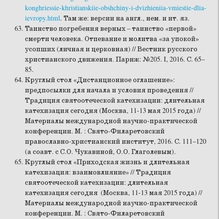
konghriessie-khristianskiie-obshchiny-i-dvizhieniia-vmiestie-dlia-
ievropy.html
. Там же: версии на англ., нем. и ит. яз.
Таинство погребения верных – таинство «первой»
смерти человека. Отпевание и молитва «за упокой»
усопших (личная и церковная) // Вестник русского
христианского движения. Париж: №205. I, 2016. С. 65–
85.
Круглый стол «Дистанционное оглашение»:
предпосылки для начала и условия проведения //
Традиция святоотеческой катехизации: длительная
катехизация сегодня (Москва, 11-13 мая 2015 года) //
Материалы международной научно-практической
конференции. М. : Свято-Филаретовский
православно-христианский институт, 2016. С. 111–120
(а соавт. с С.О. Чукавиной, О.О. Глаголевым).
Круглый стол «Приходская жизнь и длительная
катехизация: взаимовлияние» // Традиция
святоотеческой катехизации: длительная
катехизация сегодня (Москва, 11-13 мая 2015 года) //
Материалы международной научно-практической
конференции. М. : Свято-Филаретовский