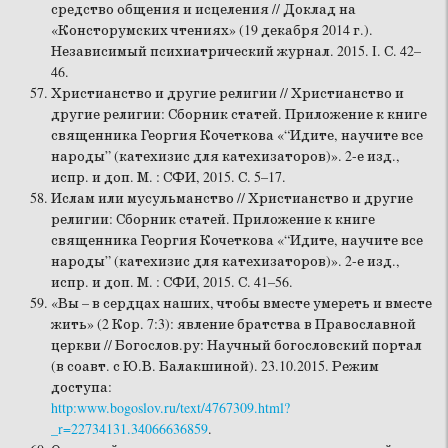
средство общения и исцеления // Доклад на
«Консторумских чтениях» (19 декабря 2014 г.).
Независимый психиатрический журнал. 2015. I. С. 42–
46.
Христианство и другие религии // Христианство и
другие религии: Сборник статей. Приложение к книге
священника Георгия Кочеткова «“Идите, научите все
народы” (катехизис для катехизаторов)». 2-е изд.,
испр. и доп. М. : СФИ, 2015. С. 5–17.
Ислам или мусульманство // Христианство и другие
религии: Сборник статей. Приложение к книге
священника Георгия Кочеткова «“Идите, научите все
народы” (катехизис для катехизаторов)». 2-е изд.,
испр. и доп. М. : СФИ, 2015. С. 41–56.
«Вы – в сердцах наших, чтобы вместе умереть и вместе
жить» (2 Кор. 7:3): явление братства в Православной
церкви // Богослов.ру: Научный богословский портал
(в соавт. с Ю.В. Балакшиной). 23.10.2015. Режим
доступа:
http:www.bogoslov.ru/text/4767309.html?
_r=22734131.34066636859
.