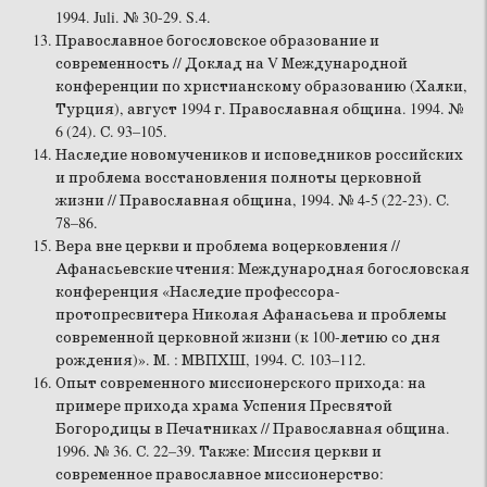
1994. Juli. № 30-29. S.4.
Православное богословское образование и
современность // Доклад на V Международной
конференции по христианскому образованию (Халки,
Турция), август 1994 г. Православная община. 1994. №
6 (24). С. 93–105.
Наследие новомучеников и исповедников российских
и проблема восстановления полноты церковной
жизни // Православная община, 1994. № 4-5 (22-23). С.
78–86.
Вера вне церкви и проблема воцерковления //
Афанасьевские чтения: Международная богословская
конференция «Наследие профессора-
протопресвитера Николая Афанасьева и проблемы
современной церковной жизни (к 100-летию со дня
рождения)». М. : МВПХШ, 1994. С. 103–112.
Опыт современного миссионерского прихода: на
примере прихода храма Успения Пресвятой
Богородицы в Печатниках // Православная община.
1996. № 36. С. 22–39. Также: Миссия церкви и
современное православное миссионерство: