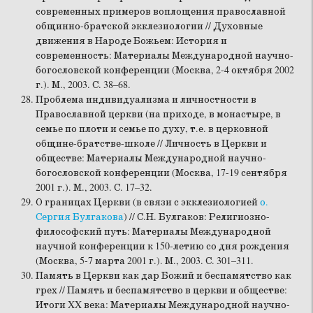
современных примеров воплощения православной
общинно-братской экклезиологии // Духовные
движения в Народе Божьем: История и
современность: Материалы Международной научно-
богословской конференции (Москва, 2-4 октября 2002
г.). М., 2003. С. 38–68.
Проблема индивидуализма и личностности в
Православной церкви (на приходе, в монастыре, в
семье по плоти и семье по духу, т.е. в церковной
общине-братстве-школе // Личность в Церкви и
обществе: Материалы Международной научно-
богословской конференции (Москва, 17-19 сентября
2001 г.). М., 2003. С. 17–32.
О границах Церкви (в связи с экклезиологией
о.
Сергия Булгакова
) // С.Н. Булгаков: Религиозно-
философский путь: Материалы Международной
научной конференции к 150-летию со дня рождения
(Москва, 5-7 марта 2001 г.). М., 2003. С. 301–311.
Память в Церкви как дар Божий и беспамятство как
грех // Память и беспамятство в церкви и обществе:
Итоги XX века: Материалы Международной научно-