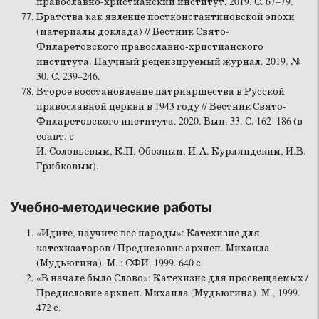
православно-христианский институт, 2019. С. 67–79.
Братства как явление постконстантиновской эпохи
(материалы доклада) // Вестник Свято-
Филаретовского православно-христианского
института. Научный рецензируемый журнал. 2019. №
30. С. 239–246.
Второе восстановление патриаршества в Русской
православной церкви в 1943 году // Вестник Свято-
Филаретовского института. 2020. Вып. 33. С. 162–186 (в
соавт. с
И. Соловьевым, К.П. Обозным, И.А. Курляндским, И.В.
Грибковым).
Учебно-методические работы
«Идите, научите все народы»: Катехизис для
катехизаторов / Предисловие архиеп. Михаила
(Мудьюгина). М. : СФИ, 1999. 640 с.
«В начале было Слово»: Катехизис для просвещаемых /
Предисловие архиеп. Михаила (Мудьюгина). М., 1999.
472 с.