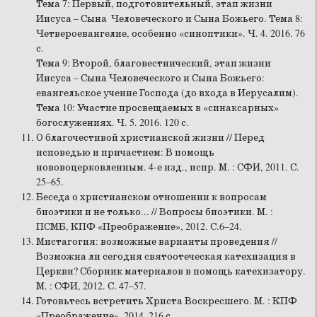
Тема 7: Первый, подготовительный, этап жизни
Иисуса – Сына Человеческого и Сына Божьего. Тема 8:
Четвероевангелие, особенно «синоптики». Ч. 4. 2016. 76
с.
Тема 9: Второй, благовестнический, этап жизни
Иисуса – Сына Человеческого и Сына Божьего:
евангельское учение Господа (до входа в Иерусалим).
Тема 10: Участие просвещаемых в «синаксарных»
богослужениях. Ч. 5. 2016. 120 с.
О благочестивой христианской жизни // Перед
исповедью и причастием: В помощь
нововоцерковленным. 4-е изд., испр. М. : СФИ, 2011. С.
25–65.
Беседа о христианском отношении к вопросам
биоэтики и не только... // Вопросы биоэтики. М. :
ПСМБ, КПФ «Преображение», 2012. С.6–24.
Мистагогия: возможные варианты проведения //
Возможна ли сегодня святоотеческая катехизация в
Церкви? Сборник материалов в помощь катехизатору.
М. : СФИ, 2012. С. 47–57.
Готовьтесь встретить Христа Воскресшего. М. : КПФ
«Преображение», 2014. 216 с.