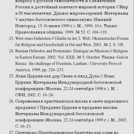
вопросу о русской самобытности и о включении
России в достойный контекст мировой истории // Мир
в III тысячелетии: Диалог мировоззрений: Материалы
V научно-богословского симпозиума (Нижний
Новгород, 15-16 июня 1999 г.). М., 1999. 10 с. Также:
Православная община. 1999. № 52. С. 104–110.
Wort eines Gehetzten // Glaube in der 2. Welt: Okumenisches Forum
fur Religion und Gesellschaft in Ost und West. 2001. № 2. S. 19f.
Russian Orthodox and Protestants: Dialogue on Missions // Religion
in Eastern Europe. 2002. Vol. XXII. № 5. October. Также: God in
Russia : the challenge of Freedom, Lanham : University Press of
America, 1999, pp. 226–233.
Язык Церкви как дар Слова и плод Духа // Язык
Церкви: Материалы Международной богословской
конференции (Москва, 22-24 сентября 1998 г.). М. :
СФИ, 2002. С. 16–24.
Современная христианская школа в свете церковного
предания // Предание Церкви и предание школы:
Материалы Международной богословской
конференции (Москва, 22-24 сентября 1999 г.). М., 2002.
С. 16–23.
Сретенско-Преображенское братство как один из