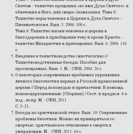
Святом – таинство крещения «во имя Духа Святого» и
облечения в Него, или (миро-)помазания. Тема 8:
Таинство веры человека и Церкви в Духа Святого –
Пневматология. Вып. 5. 2004. 108 с.
Тема 8: Таинство жизни человека и церкви в
благодарении и приобщении телу и крови Христа –
таинство Евхаристии и причащения. Вып. 6. 2004. 116
с.
Введение в таинствоводство (мистагогию) //
Таинствоводственные беседы: Пособие для
просвещаемых. Вып. 1. М. : СФИ, 2004. 26 с.
О некоторых современных проблемах укрепления
личного благочестия верных в Русской православной
церкви // Перед исповедью и причастием: В помощь
нововоцерковленным: [Сборник] / Сост. и предисл. 4-е
изд., испр. М. : СФИ, 2011.
С. 5–23.
Беседы по христианской этике. Вып. 10: Современные
проблемы биоэтики. Можно ли примириться со
смертью: христианское отношение к смерти и
умирающим. М. : СФИ, 2011. 64 с.