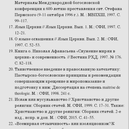
Материалы Международной богословской
конференции к 600-летию преставления свт. Стефана
Пермского (9-11 октября 1996 г.). М. : МВПХШ, 1997. С.
99–117.
Язык Церкви // Язык Церкви. Вып. 1. М.: СФИ, 1997. С.
12–21.
О языке оглашения // Язык Церкви. Вып. 2. М.: СФИ,
1997. С. 52–53.
Книга о. Николая Афанасьева «Служение мирян в
церкви» и современность // Вестник РХД. 1997. № 176.
С. 82–118.
Таинственное введение в православную катехетику:
Пастырско-богословские принципы и рекомендации
совершающим крещение и миропомазание и
подготовку к ним: Диссертация на степень maitrise de
theologie. М. : СФИ, 1998. 241 с.
Ислам или мусульманство // Христианство и другие
религии: Сборник статей. М. СФИ, 1999. С. 17–31. Также:
Христианство и другие религии: Сборник статей. 2-е
изд., испр. и доп. М. : СФИ, 2015. С. 41–55.
«Всемирная отзывчивость» или изоляционизм? К