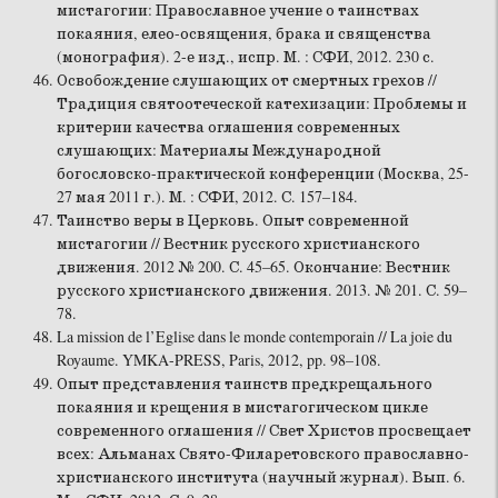
мистагогии: Православное учение о таинствах
покаяния, елео-освящения, брака и священства
(монография). 2-е изд., испр. М. : СФИ, 2012. 230 с.
Освобождение слушающих от смертных грехов //
Традиция святоотеческой катехизации: Проблемы и
критерии качества оглашения современных
слушающих: Материалы Международной
богословско-практической конференции (Москва, 25-
27 мая 2011 г.). М. : СФИ, 2012. С. 157–184.
Таинство веры в Церковь. Опыт современной
мистагогии // Вестник русского христианского
движения. 2012 № 200. С. 45–65. Окончание: Вестник
русского христианского движения. 2013. № 201. С. 59–
78.
La mission de l’Eglise dans le monde contemporain // La joie du
Royaume. YMKA-PRESS, Paris, 2012, pp. 98–108.
Опыт представления таинств предкрещального
покаяния и крещения в мистагогическом цикле
современного оглашения // Свет Христов просвещает
всех: Альманах Свято-Филаретовского православно-
христианского института (научный журнал). Вып. 6.