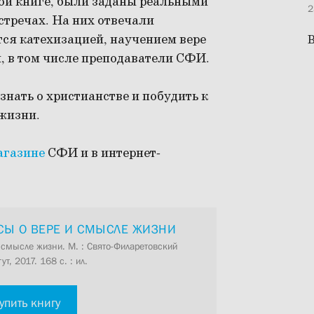
той книге, были заданы реальными
2
стречах. На них отвечали
ся катехизацией, научением вере
В
, в том числе преподаватели СФИ.
нать о христианстве и побудить к
жизни.
агазине
СФИ и в интернет-
ОСЫ О ВЕРЕ И СМЫСЛЕ ЖИЗНИ
и смысле жизни. М. : Свято-Филаретовский
т, 2017. 168 с. : ил.
упить книгу