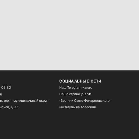
СОЦИАЛЬНЫЕ СЕТИ
 03 80
Наш Telegram-канал
ru
Наша страница в VK
н. тер. г. муниципальный округ
«Вестник Свято-Филаретовского
маков, д. 11
института» на Academia