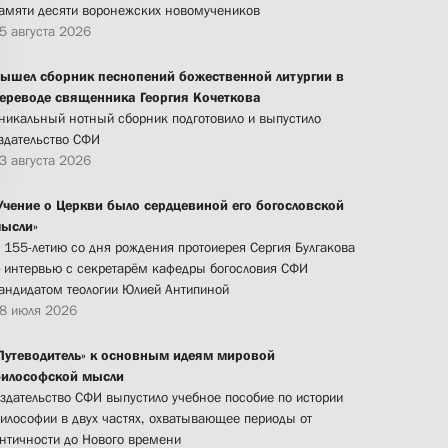
амяти десяти воронежских новомучеников
5 августа 2026
ышел сборник песнопений божественной литургии в
ереводе священника Георгия Кочеткова
никальный нотный сборник подготовило и выпустило
здательство СФИ
3 августа 2026
Учение о Церкви было сердцевиной его богословской
ысли»
 155-летию со дня рождения протоиерея Сергия Булгакова
 интервью с секретарём кафедры богословия СФИ
андидатом теологии Юлией Антипиной
8 июля 2026
Путеводитель» к основным идеям мировой
илософской мысли
здательство СФИ выпустило учебное пособие по истории
илософии в двух частях, охватывающее периоды от
нтичности до Нового времени