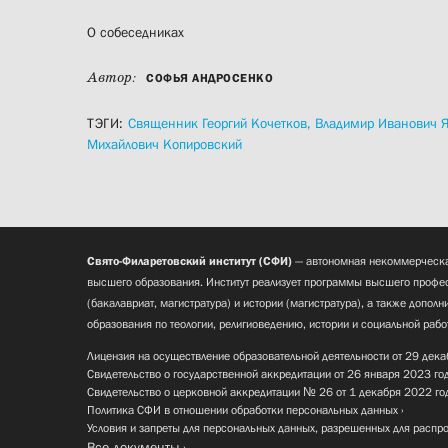
О собеседниках
Автор:
СОФЬЯ АНДРОСЕНКО
ТЭГИ:
Священник Георгий Кочетков,
Владимир Иванович 
Михайлович Копировский
Свято-Филаретовский институт (СФИ)
— автономная некоммерческа
высшего образования. Институт реализует программы высшего профес
(бакалавриат, магистратура) и истории (магистратура), а также допол
образования по теологии, религиоведению, истории и социальной рабо
Лицензия на осуществление образовательной деятельности от 29 дека
Свидетельство о государственной аккредитации от 26 января 2023 го
Свидетельство о церковной аккредитации № 26 от 1 декабря 2022 го
Политика СФИ в отношении обработки персональных данных
Условия и запреты для персональных данных, разрешенных для распр
Все документы