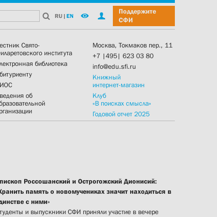
Поддержите
RU
|
EN
СФИ
естник Свято-
Москва, Токмаков пер., 11
иларетовского института
+7 |495| 623 03 80
лектронная библиотека
info@edu.sfi.ru
битуриенту
Книжный
ИОС
интернет-магазин
ведения об
Клуб
бразовательной
«В поисках смысла»
рганизации
Годовой отчет 2025
пископ Россошанский и Острогожский Дионисий:
Хранить память о новомучениках значит находиться в
динстве с ними»
туденты и выпускники СФИ приняли участие в вечере