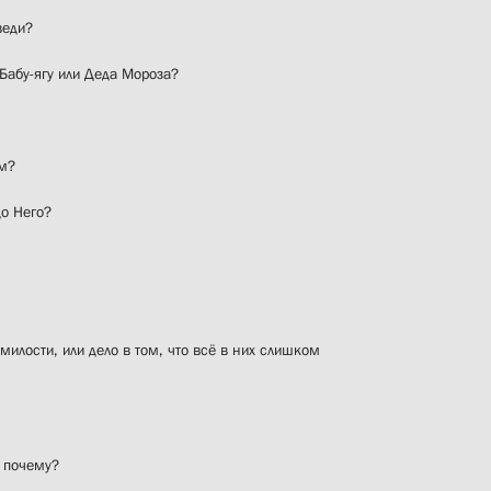
веди?
 Бабу-ягу или Деда Мороза?
ам?
до Него?
 милости, или дело в том, что всё в них слишком
и почему?