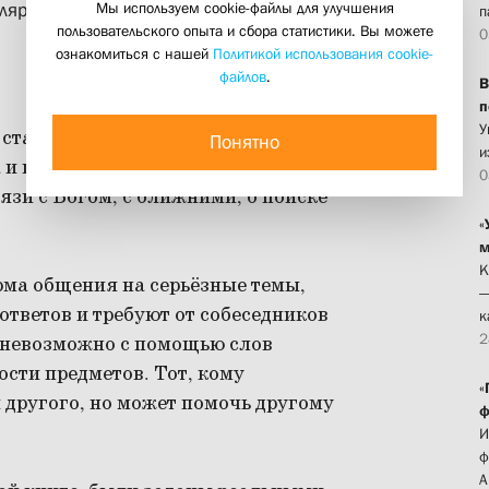
Мы используем cookie-файлы для улучшения
ярной книги «Бог и человек»
п
пользовательского опыта и сбора статистики. Вы можете
0
ознакомиться с нашей
Политикой использования cookie-
файлов
.
В
п
У
 ставят перед собой люди вне
Понятно
и
 и положения в обществе. Это
0
язи с Богом, с ближними, о поиске
«
м
К
рма общения на серьёзные темы,
—
тветов и требуют от собеседников
к
2
 невозможно с помощью слов
сти предметов. Тот, кому
«
й другого, но может помочь другому
ф
И
ф
А