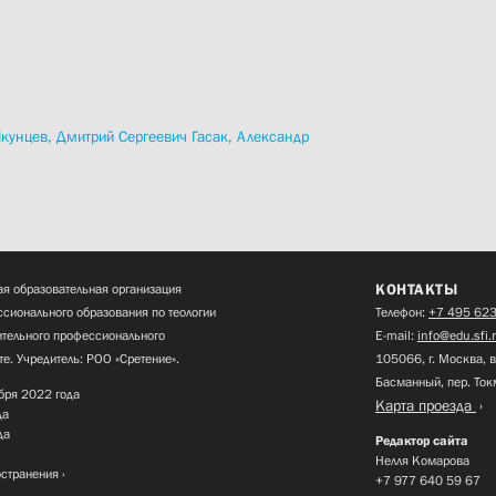
Якунцев,
Дмитрий Сергеевич Гасак,
Александр
КОНТАКТЫ
я образовательная организация
сионального образования по теологии
Телефон:
+7 495 623
нительного профессионального
E-mail:
info@edu.sfi.
те. Учредитель: РОО «Сретение».
105066, г. Москва, в
Басманный, пер. Ток
бря 2022 года
Карта проезда
да
да
Редактор сайта
Нелля Комарова
остранения
+7 977 640 59 67