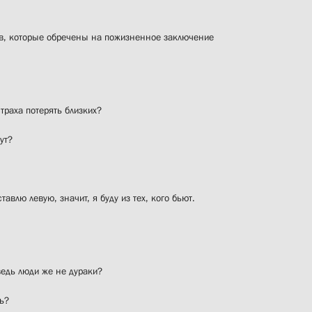
ов, которые обречены на пожизненное заключение
страха потерять близких?
ут?
авлю левую, значит, я буду из тех, кого бьют.
ведь люди же не дураки?
ть?