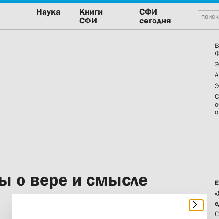
Наука
Книги
СФИ
СФИ
сегодня
В
Ф
Э
А
Э
С
о
о
сы о вере и смысле
Е
«
е
С