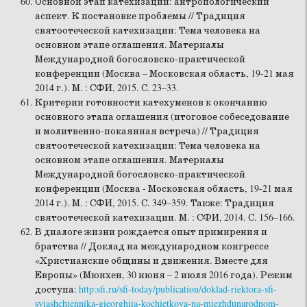
Основной этап катехизации: антропологический
аспект. К постановке проблемы // Традиция
святоотеческой катехизации: Тема человека на
основном этапе оглашения. Материалы
Международной богословско-практической
конференции (Москва – Московская область, 19-21 мая
2014 г.). М. : СФИ, 2015. С. 23–33.
Критерии готовности катехуменов к окончанию
основного этапа оглашения (итоговое собеседование
и молитвенно-покаянная встреча) // Традиция
святоотеческой катехизации: Тема человека на
основном этапе оглашения. Материалы
Международной богословско-практической
конференции (Москва - Московская область, 19-21 мая
2014 г.). М. : СФИ, 2015. С. 349–359. Также: Традиция
святоотеческой катехизации. М. : СФИ, 2014. С. 156–166.
В диалоге жизни рождается опыт примирения и
братства // Доклад на международном конгрессе
«Христианские общины и движения. Вместе для
Европы» (Мюнхен, 30 июня – 2 июля 2016 года). Режим
доступа:
http:sfi.ru/sfi-today/publication/doklad-riektora-sfi-
sviashchiennika-gieorghiia-kochietkova-na-miezhdunarodnom-