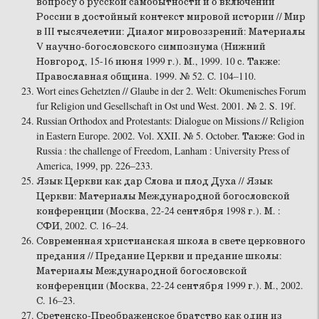
вопросу о русской самобытности и о включении
России в достойный контекст мировой истории // Мир
в III тысячелетии: Диалог мировоззрений: Материалы
V научно-богословского симпозиума (Нижний
Новгород, 15-16 июня 1999 г.). М., 1999. 10 с. Также:
Православная община. 1999. № 52. С. 104–110.
Wort eines Gehetzten // Glaube in der 2. Welt: Okumenisches Forum
fur Religion und Gesellschaft in Ost und West. 2001. № 2. S. 19f.
Russian Orthodox and Protestants: Dialogue on Missions // Religion
in Eastern Europe. 2002. Vol. XXII. № 5. October. Также: God in
Russia : the challenge of Freedom, Lanham : University Press of
America, 1999, pp. 226–233.
Язык Церкви как дар Слова и плод Духа // Язык
Церкви: Материалы Международной богословской
конференции (Москва, 22-24 сентября 1998 г.). М. :
СФИ, 2002. С. 16–24.
Современная христианская школа в свете церковного
предания // Предание Церкви и предание школы:
Материалы Международной богословской
конференции (Москва, 22-24 сентября 1999 г.). М., 2002.
С. 16–23.
Сретенско-Преображенское братство как один из