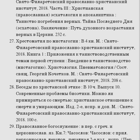
Свято-Филаретовский православно-христианский
институт, 2018. Часть III : Христианская
(православная) эсхатология и апокалиптика :
Таинство погребения верных. Тайна Последнего Дня
(эсхатона). Заключение : Путь духовного возрастания
верных в Церкви. 232 с.
Хрестоматия по мистагогии : В 4 кн. М. : Свято-
Филаретовский православно-христианский институт,
2018. Книга 1 : Приложения к таинствоводственным
темам первой ступени : Введение в таинствоводство
(мистагогию). Христология. Пневматология / Сост.
свящ. Георгий Кочетков. М. : Свято-Филаретовский
православно-христианский институт, 2018. 208 с.
Беседы по христанской этике : В 10 ч. Выпуск 10.
Современные проблемы биоэтики. Можно ли
примириться со смертью: христианское отношение к
смерти и умирающим. Изд. 2-е, испр. и доп. М. : Свято-
Филаретовский православно-христианский институт,
2018. 100 с.
Православное богослужение : в пер. с греч. и
церковнослав. яз. Кн.7: Часослов: Часослов: с прил.
церковнослав. текстов. печатная 2-е изд., испр. / Пер.