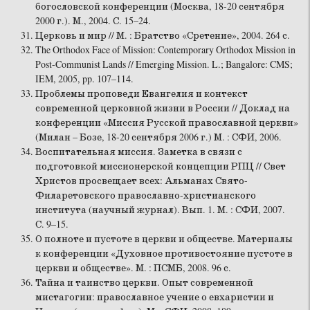
богословской конференции (Москва, 18-20 сентября
2000 г.). М., 2004. С. 15–24.
Церковь и мир // М. : Братство «Сретение», 2004. 264 с.
The Orthodox Face of Mission: Contemporary Orthodox Mission in
Post-Communist Lands // Emerging Mission. L.; Bangalore: CMS;
IEM, 2005, pp. 107–114.
Проблемы проповеди Евангелия и контекст
современной церковной жизни в России // Доклад на
конференции «Миссия Русской православной церкви»
(Милан – Бозе, 18-20 сентября 2006 г.) М. : СФИ, 2006.
Воспитательная миссия. Заметка в связи с
подготовкой миссионерской концепции РПЦ // Свет
Христов просвещает всех: Альманах Свято-
Филаретовского православно-христианского
института (научный журнал). Вып. 1. М. : СФИ, 2007.
С. 9–15.
О полноте и пустоте в церкви и обществе. Материалы
к конференции «Духовное противостояние пустоте в
церкви и обществе». М. : ПСМБ, 2008. 96 с.
Тайна и таинство церкви. Опыт современной
мистагогии: православное учение о евхаристии и