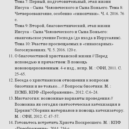
Тема 7: Первый, подготовительный, этап жизни
Иисуса – Сына Человеческого и Сына Божьего. Тема 8:
Четвероевангелие, особенно «синоптики». Ч. 4. 2016. 76
с.
Тема 9: Второй, благовестнический, этап жизни
Иисуса – Сына Человеческого и Сына Божьего:
евангельское учение Господа (до входа в Иерусалим).
Тема 10: Участие просвещаемых в «синаксарных»
богослужениях. Ч. 5. 2016. 120 с.
О благочестивой христианской жизни // Перед
исповедью и причастием: В помощь
нововоцерковленным. 4-е изд., испр. М. : СФИ, 2011. С.
25–65.
Беседа о христианском отношении к вопросам
биоэтики и не только... // Вопросы биоэтики. М. :
ПСМБ, КПФ «Преображение», 2012. С.6–24.
Мистагогия: возможные варианты проведения //
Возможна ли сегодня святоотеческая катехизация в
Церкви? Сборник материалов в помощь катехизатору.
М. : СФИ, 2012. С. 47–57.
Готовьтесь встретить Христа Воскресшего. М. : КПФ
«Преображение», 2014. 216 с.