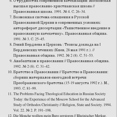
О трудностях современной катехизации: Московская
высшая православно-христианская школа //
Православная школа. 1991. № 4. С. 26–34.
Возможная система оглашения в Русской
Православной Церкви в современных условиях:
автореферат диссертации «Таинственное введение в
православную катехетику». Православная община.
1991. № 3. С. 25–45.
Гений Бердяева и Церковь : Тезисы доклада на I
Бердяевских чтениях (Киев, 28 мая 1991 г.). //
Православная община. 1992. № 2 (8). С. 51–53.
Анабаптизм в православии // Православная община.
1992. № 2 (8). С. 31–42.
Братство в Православии // Братство в Православии:
cборник материалов ежегодной встречи
Преображенского братства (15-19 августа 1992 г.). М.,
1993. С. 81–99.
The Problems Facing Theological Education in Russian Society
Today: the Experience of the Moscow School for the Advanced
Study of Orthodox Christianity // Religion, State and Society. 1994.
Vol. 22. № 2. P. 191–198.
Die Monche wollten mein Buro zerstoren // Rheinischer Merkur.