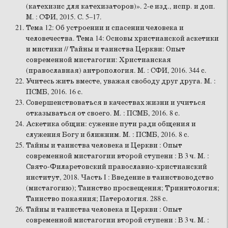
(катехизис для катехизаторов)». 2-е изд., испр. и доп.
М. : СФИ, 2015. С. 5–17.
Тема 12: Об устроении и спасении человека и
человечества. Тема 14: Основы христианской аскетики
и мистики // Тайны и таинства Церкви: Опыт
современной мистагогии: Христианская
(православная) антропология. М. : СФИ, 2016. 344 с.
Учитесь жить вместе, уважая свободу друг друга. М. :
ПСМБ, 2016. 16 с.
Совершенствоваться в качествах жизни и учиться
отказываться от своего. М. : ПСМБ, 2016. 8 с.
Аскетика общин: сужение пути ради общения и
служения Богу и ближним. М. : ПСМБ, 2016. 8 с.
Тайны и таинства человека и Церкви : Опыт
современной мистагогии второй ступени : В 3 ч. М. :
Свято-Филаретовский православно-христианский
институт, 2018. Часть I : Введение в таинствоводство
(мистагогию); Таинство просвещения; Тринитология;
Таинство покаяния; Патерология. 288 с.
Тайны и таинства человека и Церкви : Опыт
современной мистагогии второй ступени : В 3 ч. М. :