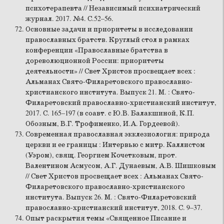
психотерапевта // Независимый психиатрический
журнал. 2017. №4. С.52–56.
Основные задачи и приоритеты в исследовании
православных братств. Круглый стол в рамках
конференции «Православные братства в
дореволюционной России: приоритеты
деятельности» // Свет Христов просвещает всех :
Альманах Свято-Филаретовского православно-
христианского института. Выпуск 21. М. : Свято-
Филаретовский православно-христианский институт,
2017. С. 165–197 (в соавт. с Ю.В. Балакшиной, К.П.
Обозным, В.Г. Трофименко, И.А. Гордеевой).
Современная православная экклезиология: природа
церкви и ее границы : Интервью с митр. Каллистом
(Уэром), свящ. Георгием Кочетковым, прот.
Валентином Асмусом, А.Г. Дунаевым, А.В. Шишковым
// Свет Христов просвещает всех : Альманах Свято-
Филаретовского православно-христианского
института. Выпуск 26. М. : Свято-Филаретовский
православно-христианский институт, 2018. С. 9–37.
Опыт раскрытия темы «Священное Писание и