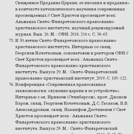
Священное Предание Церкви, ее писания и предания»
в контексте катехизического научения современных
просвещаемых // Свет Христов просвещает всех:
Альманах Свято-Филаретовского православно-
христианского института: научный рецензируемый
журнал. Вып. 26. М. : СФИ, 2018. 216 с. С. 38–65.
К 30-летию Свято-Филаретовского православно-
христианского института. Интервью со свящ.
Георгием Кочетковым, основателем и ректором СФИ //
Свет Христов просвещает всех : Альманах Свято-
Филаретовского православно-христианского
института. Выпуск 29. М. : Свято-Филаретовский
православно-христианский институт, 2019. С. 105–122.
Конференция «Современная православная
экклезиология: служение церкви и ее устройство».
Интервью с еп. Иринеем (Стинбергом), прот. Джоном
Бэром, свящ. Георгием Кочетковым, Д.С. Гасаком, В.В.
Александровым, свящ. Иакинфом Дестивелем // Свет
Христов просвещает всех : Альманах Свято-
Филаретовского православно-христианского
института. Выпуск 29. М. : Свято-Филаретовский