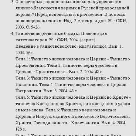
О некоторых современных проблемах укрепления
личного благочестия верных в Русской православной
церкви // Перед исповедью и причастием: В помощь
нововоцерковленным. Изд. 2-е, испр. и доп. М. : СФИ,
2003. С. 5–26.
Таинствоводственные беседы: Пособие для
катехизаторов. М. : СФИ, 2004. (серия)
Введение в таинствоводство (мистагогию). Вып. 1.
2004. 56 с.
Тема 1: Таинство жизни человека и Церкви – Таинство
Просвещения. Тема 2: Таинство веры человека и
Церкви – Тринитология. Вып. 2. 2004. 48 с.
Тема 3: Таинство жизни человека и Церкви – Таинство
Покаяния. Тема 4: Таинство веры человека и Церкви –
Патрология. Вып. 3. 2004. 43 с.
Тема 5: Таинство жизни человека и Церкви во Христе –
таинство Крещения во Христа, или крещения в узком
смысле слова. Тема 6: Таинство веры человека и
Церкви в Иисуса, единого и целостного Богочеловека,
Христа, Господа нашего – Христология. Вып. 4. 2004.
128 с.
Тема 7: Таинство жизни человека и Церкви в Духе