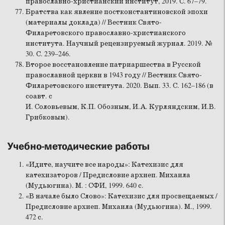
православно-христианский институт, 2019. С. 67–79.
Братства как явление постконстантиновской эпохи
(материалы доклада) // Вестник Свято-
Филаретовского православно-христианского
института. Научный рецензируемый журнал. 2019. №
30. С. 239–246.
Второе восстановление патриаршества в Русской
православной церкви в 1943 году // Вестник Свято-
Филаретовского института. 2020. Вып. 33. С. 162–186 (в
соавт. с
И. Соловьевым, К.П. Обозным, И.А. Курляндским, И.В.
Грибковым).
Учебно-методические работы
«Идите, научите все народы»: Катехизис для
катехизаторов / Предисловие архиеп. Михаила
(Мудьюгина). М. : СФИ, 1999. 640 с.
«В начале было Слово»: Катехизис для просвещаемых /
Предисловие архиеп. Михаила (Мудьюгина). М., 1999.
472 с.