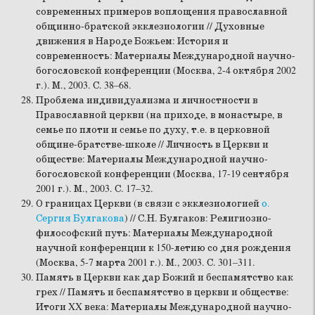
современных примеров воплощения православной
общинно-братской экклезиологии // Духовные
движения в Народе Божьем: История и
современность: Материалы Международной научно-
богословской конференции (Москва, 2-4 октября 2002
г.). М., 2003. С. 38–68.
Проблема индивидуализма и личностности в
Православной церкви (на приходе, в монастыре, в
семье по плоти и семье по духу, т.е. в церковной
общине-братстве-школе // Личность в Церкви и
обществе: Материалы Международной научно-
богословской конференции (Москва, 17-19 сентября
2001 г.). М., 2003. С. 17–32.
О границах Церкви (в связи с экклезиологией
о.
Сергия Булгакова
) // С.Н. Булгаков: Религиозно-
философский путь: Материалы Международной
научной конференции к 150-летию со дня рождения
(Москва, 5-7 марта 2001 г.). М., 2003. С. 301–311.
Память в Церкви как дар Божий и беспамятство как
грех // Память и беспамятство в церкви и обществе:
Итоги XX века: Материалы Международной научно-