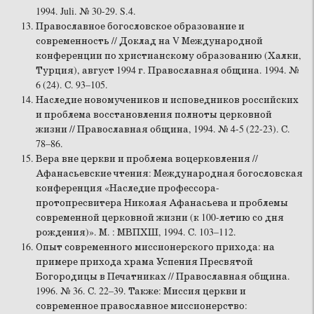
1994. Juli. № 30-29. S.4.
Православное богословское образование и
современность // Доклад на V Международной
конференции по христианскому образованию (Халки,
Турция), август 1994 г. Православная община. 1994. №
6 (24). С. 93–105.
Наследие новомучеников и исповедников российских
и проблема восстановления полноты церковной
жизни // Православная община, 1994. № 4-5 (22-23). С.
78–86.
Вера вне церкви и проблема воцерковления //
Афанасьевские чтения: Международная богословская
конференция «Наследие профессора-
протопресвитера Николая Афанасьева и проблемы
современной церковной жизни (к 100-летию со дня
рождения)». М. : МВПХШ, 1994. С. 103–112.
Опыт современного миссионерского прихода: на
примере прихода храма Успения Пресвятой
Богородицы в Печатниках // Православная община.
1996. № 36. С. 22–39. Также: Миссия церкви и
современное православное миссионерство: