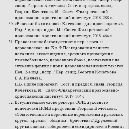
свящ. Георгия Кочеткова; Сост. и предисл. свящ.
Георгия Кочеткова. М. : Свято-Филаретовский
православно-христианский институт, 2018. 288 с.
«В начале было слово» : Катехизис для просвещаемых.
Изд. 3-е, испр. и доп. М. : Свято-Филаретовский
православно-христианский институт, 2018. 464 с.
Православное богослужение: в пер. с греч. и
церковнослав. яз. Кн. 5: Последования таинств
покаяния, елеосвящения, срочного причащения
тяжелобольного, церковного брака, поставления на
служение церкви с прил. церковнославянских текстов
Печ. 2-е изд., испр. / Пер. свящ. Георгия Кочеткова,
Б.А. Каячева,
Н.В. Эппле (иноагент); Сост. и предисл. свящ. Георгия
Кочеткова. М. : Свято-Филаретовский православно-
христианский институт, 2019. 304 с.
Вступительное слово ректора СФИ, духовного
попечителя ПСМБ проф. свящ. Георгия Кочеткова;
«Общественные и церковные перспективы дружеских
кругов: кружки – общины – братства» // Дружеский
круг как начало соборности и солидарности в России :