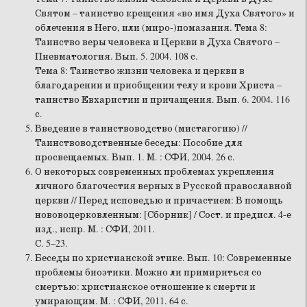
Святом – таинство крещения «во имя Духа Святого» и
облечения в Него, или (миро-)помазания. Тема 8:
Таинство веры человека и Церкви в Духа Святого –
Пневматология. Вып. 5. 2004. 108 с.
Тема 8: Таинство жизни человека и церкви в
благодарении и приобщении телу и крови Христа –
таинство Евхаристии и причащения. Вып. 6. 2004. 116
с.
Введение в таинствоводство (мистагогию) //
Таинствоводственные беседы: Пособие для
просвещаемых. Вып. 1. М. : СФИ, 2004. 26 с.
О некоторых современных проблемах укрепления
личного благочестия верных в Русской православной
церкви // Перед исповедью и причастием: В помощь
нововоцерковленным: [Сборник] / Сост. и предисл. 4-е
изд., испр. М. : СФИ, 2011.
С. 5–23.
Беседы по христианской этике. Вып. 10: Современные
проблемы биоэтики. Можно ли примириться со
смертью: христианское отношение к смерти и
умирающим. М. : СФИ, 2011. 64 с.