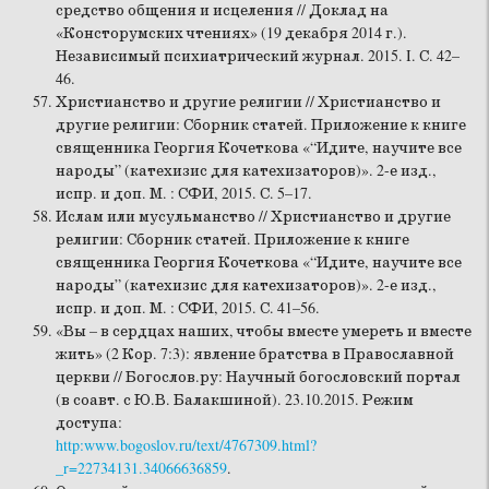
средство общения и исцеления // Доклад на
«Консторумских чтениях» (19 декабря 2014 г.).
Независимый психиатрический журнал. 2015. I. С. 42–
46.
Христианство и другие религии // Христианство и
другие религии: Сборник статей. Приложение к книге
священника Георгия Кочеткова «“Идите, научите все
народы” (катехизис для катехизаторов)». 2-е изд.,
испр. и доп. М. : СФИ, 2015. С. 5–17.
Ислам или мусульманство // Христианство и другие
религии: Сборник статей. Приложение к книге
священника Георгия Кочеткова «“Идите, научите все
народы” (катехизис для катехизаторов)». 2-е изд.,
испр. и доп. М. : СФИ, 2015. С. 41–56.
«Вы – в сердцах наших, чтобы вместе умереть и вместе
жить» (2 Кор. 7:3): явление братства в Православной
церкви // Богослов.ру: Научный богословский портал
(в соавт. с Ю.В. Балакшиной). 23.10.2015. Режим
доступа:
http:www.bogoslov.ru/text/4767309.html?
_r=22734131.34066636859
.