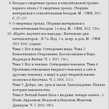
Беседы о смертных грехах в огласительной группе
первого этапа // О смертных грехах. Сборник
материалов к огласительным беседам. М. : СФИ, 2011.
С. 27–117.
О смертных грехах. Сборник материалов к
огласительным беседам. 2-е изд. М. : СФИ, 2012. 120 с.
«Идите, научите все народы»: Катехизис для
катехизаторов. : В 7 ч. Изд. 2-е, испр. и доп. М. : СФИ,
2015-2016. (серия)
Тема 1: Бог и мир. Сотворение мира. Тема 2:
Божественное Откровение. Богопознание в Вере,
Надежде и Любви. Ч. 1. 2015. 136 с.
Тема 3: Бог и человек. Сотворение человека. Тема 4:
Проблемы отношения тварного человека к себе и
другому человеку, к миру и дару тварной жизни:
экология и биоэтика. Ч. 2. 2016. 112 с.
Тема 5: Добро, зло, грех и закон. Грехопадение. Начало
истории человечества.
Тема 6: Ветхий Завет Бога с людьми: четыре завета – с
Ноем; Авраамом, Исааком и Иаковом; Моисеем;
Давидом. Ч. 3. 2016. 100 с.