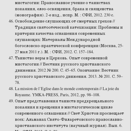
мистагогии: Православное учение о таинствах
покаяния, елео-освящения, брака и священства
(монография). 2-е изд., испр. М. : СФИ, 2012. 230 с.
Освобождение слушающих от смертных грехов //
Традиция святоотеческой катехизации: Проблемы и
критерии качества оглашения современных
слушающих: Материалы Международной
богословско-практической конференции (Москва, 25-
27 мая 2011 г.). М. : СФИ, 2012. С. 157–184.
Таинство веры в Церковь. Опыт современной
мистагогии // Вестник русского христианского
движения. 2012 № 200. С. 45–65. Окончание: Вестник
русского христианского движения. 2013. № 201. С. 59–
78.
La mission de l’Eglise dans le monde contemporain // La joie du
Royaume. YMKA-PRESS, Paris, 2012, pp. 98–108.
Опыт представления таинств предкрещального
покаяния и крещения в мистагогическом цикле
современного оглашения // Свет Христов просвещает
всех: Альманах Свято-Филаретовского православно-
христианского института (научный журнал). Вып. 6.