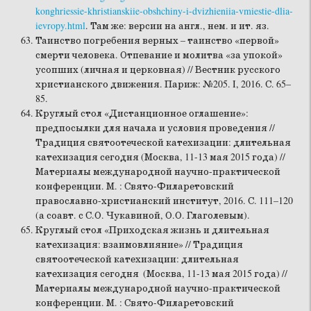
konghriessie-khristianskiie-obshchiny-i-dvizhieniia-vmiestie-dlia-
ievropy.html
. Там же: версии на англ., нем. и ит. яз.
Таинство погребения верных – таинство «первой»
смерти человека. Отпевание и молитва «за упокой»
усопших (личная и церковная) // Вестник русского
христианского движения. Париж: №205. I, 2016. С. 65–
85.
Круглый стол «Дистанционное оглашение»:
предпосылки для начала и условия проведения //
Традиция святоотеческой катехизации: длительная
катехизация сегодня (Москва, 11-13 мая 2015 года) //
Материалы международной научно-практической
конференции. М. : Свято-Филаретовский
православно-христианский институт, 2016. С. 111–120
(а соавт. с С.О. Чукавиной, О.О. Глаголевым).
Круглый стол «Приходская жизнь и длительная
катехизация: взаимовлияние» // Традиция
святоотеческой катехизации: длительная
катехизация сегодня (Москва, 11-13 мая 2015 года) //
Материалы международной научно-практической
конференции. М. : Свято-Филаретовский