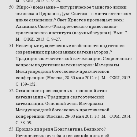
М. : СФИ, 2012. С. 9–28.
(Миро-) помазание – литургическое таинство жизни
человека и Церкви в Духе Святом – в мистагогическом
цикле оглашения // Свет Христов просвещает всех:
Альманах Свято-Филаретовского православно-
христианского института (научный журнал). Вып. 7.
М. : СФИ, 2013. С. 9–27.
Некоторые существенные особенности подготовки
современных православных катехизаторов //
Традиция святоотеческой катехизации: Современные
вопросы подготовки катехизаторов: Материалы
Международной богословско-практической
конференции (Москва, 28-30 мая 2012 г.). М. : СФИ, 2013.
С. 139–152.
Оглашение просвещаемых – основной этап
катехизации // Традиция святоотеческой
катехизации: Основной этап: Материалы
Международной богословско-практической
конференции (Москва, 28-30 мая 2013 г.). М. : СФИ, 2014.
С. 38–59.
Прошло ли время Константина Великого?
Историческая судьба идеи «симфонии» и её