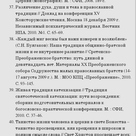
Церкви (монография). М. : СФИ, 2008. 189 с.
Различение духа, души и тела в православной
традиции // Доклад на конференции XV
Консторумские чтения, Москва 18 декабря 2009 г.
Независимый психиатрический журнал. Вестник
НПА. 2010. №1. С. 65–69.
«Каждый миг весны был нами измерен и возлюблен»
(С.Н. Булгаков): Наша традиция общинно-братской
жизни и ее внутреннее развитие // Сретенско-
Преображенское братство: путь длиной в
девятнадцать лет. Материалы XX Преображенского
собора Содружества малых православных братств (14-
17 августа 2009 г.). М. : МОО КПЦ «Преображение», 2010.
С. 93–145.
Живая традиция катехизации // Традиция
святоотеческой катехизации: пути возрождения:
сборник подготовительных материалов к
богословско-практической конференции. М. : СФИ,
2010. С. 37–46.
Таинство жизни человека и церкви в свете Божества –
таинство просвещения, или крещения в широком и
полном смысле слова // Свет Христов просвещает всех: