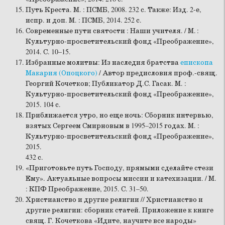
Путь Креста. М. : ПСМБ, 2008. 232 с. Также: Изд. 2-е,
испр. и доп. М. : ПСМБ, 2014. 252 с.
Современные пути святости : Наши учителя. / М. :
Культурно-просветительский фонд «Преображение»,
2014. С. 10–15.
Избранные молитвы: Из наследия братства
епископа
Макария (Опоцкого)
/ Автор предисловия проф.-свящ.
Георгий Кочетков; Публикатор Д.С. Гасак. М. :
Культурно-просветительский фонд «Преображение»,
2015. 104 с.
Приближается утро, но еще ночь: Сборник интервью,
взятых Сергеем Смирновым в 1995–2015 годах. М. :
Культурно-просветительский фонд «Преображение»,
2015.
432 с.
«Приготовьте путь Господу, прямыми сделайте стези
Ему». Актуальные вопросы миссии и катехизации. / М.
: КПФ Преображение, 2015. С. 31–50.
Христианство и другие религии // Христианство и
другие религии: сборник статей. Приложение к книге
свящ. Г. Кочеткова «Идите, научите все народы»