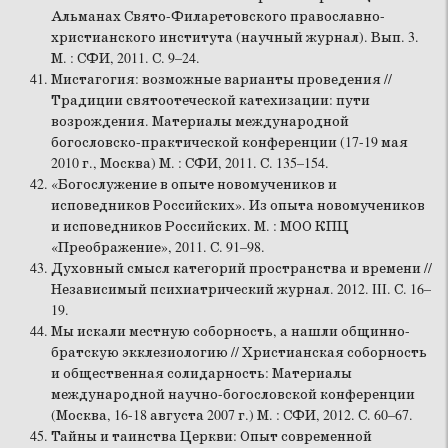
Альманах Свято-Филаретовского православно-
христианского института (научный журнал). Вып. 3.
М. : СФИ, 2011. С. 9–24.
Мистагогия: возможные варианты проведения //
Традиции святоотеческой катехизации: пути
возрождения. Материалы международной
богословско-практической конференции (17-19 мая
2010 г., Москва) М. : СФИ, 2011. С. 135–154.
«Богослужение в опыте новомучеников и
исповедников Российских». Из опыта новомучеников
и исповедников Российских. М. : МОО КПЦ
«Преображение», 2011. С. 91–98.
Духовный смысл категорий пространства и времени //
Независимый психиатрический журнал. 2012. III. С. 16–
19.
Мы искали местную соборность, а нашли общинно-
братскую экклезиологию // Христианская соборность
и общественная солидарность: Материалы
международной научно-богословской конференции
(Москва, 16-18 августа 2007 г.) М. : СФИ, 2012. С. 60–67.
Тайны и таинства Церкви: Опыт современной