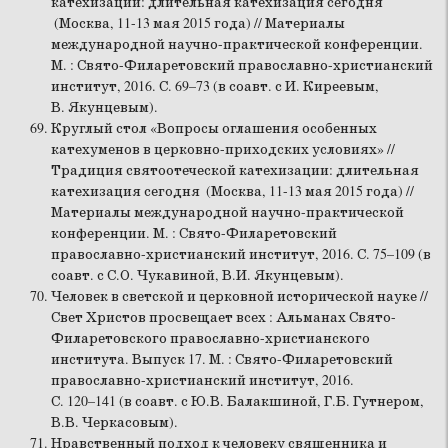
катехизации: длительная катехизация сегодня
(Москва, 11-13 мая 2015 года) // Материалы
международной научно-практической конференции.
М. : Свято-Филаретовский православно-христианский
институт, 2016. С. 69–73 (в соавт. с И. Киреевым,
В. Якунцевым).
Круглый стол «Вопросы оглашения особенных
катехуменов в церковно-приходских условиях» //
Традиция святоотеческой катехизации: длительная
катехизация сегодня (Москва, 11-13 мая 2015 года) //
Материалы международной научно-практической
конференции. М. : Свято-Филаретовский
православно-христианский институт, 2016. С. 75–109 (в
соавт. с С.О. Чукавиной, В.И. Якунцевым).
Человек в светской и церковной исторической науке //
Свет Христов просвещает всех : Альманах Свято-
Филаретовского православно-христианского
института. Выпуск 17. М. : Свято-Филаретовский
православно-христианский институт, 2016.
С. 120–141 (в соавт. с Ю.В. Балакшиной, Г.Б. Гутнером,
В.В. Черкасовым).
Нравственный подход к человеку священника и