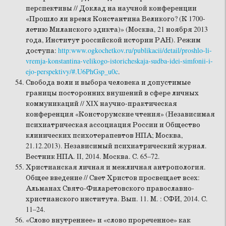
перспективы // Доклад на научной конференции
«Прошло ли время Константина Великого? (К 1700-
летию Миланского эдикта)» (Москва, 21 ноября 2013
года, Институт российской истории РАН). Режим
доступа:
http:www.ogkochetkov.ru/publikacii/detail/proshlo-li-
vremja-konstantina-velikogo-istoricheskaja-sudba-idei-simfonii-i-
ejo-perspektivy/#.U6PhGsp_u0c
.
Свобода воли и выбора человека и допустимые
границы посторонних внушений в сфере личных
коммуникаций // XIX научно-практическая
конференция «Консторумские чтения» (Независимая
психиатрическая ассоциация России и Общество
клинических психотерапевтов НПА; Москва,
21.12.2013). Независимый психиатрический журнал.
Вестник НПА. II, 2014. Москва. С. 65–72.
Христианская личная и межличная антропология.
Общее введение // Свет Христов просвещает всех:
Альманах Свято-Филаретовского православно-
христианского института. Вып. 11. М. : СФИ, 2014. С.
11–24.
«Слово внутреннее» и «слово прореченное» как