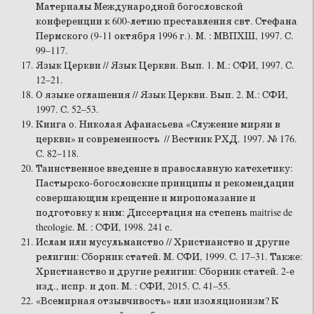
Материалы Международной богословской
конференции к 600-летию преставления свт. Стефана
Пермского (9-11 октября 1996 г.). М. : МВПХШ, 1997. С.
99–117.
Язык Церкви // Язык Церкви. Вып. 1. М.: СФИ, 1997. С.
12–21.
О языке оглашения // Язык Церкви. Вып. 2. М.: СФИ,
1997. С. 52–53.
Книга о. Николая Афанасьева «Служение мирян в
церкви» и современность // Вестник РХД. 1997. № 176.
С. 82–118.
Таинственное введение в православную катехетику:
Пастырско-богословские принципы и рекомендации
совершающим крещение и миропомазание и
подготовку к ним: Диссертация на степень maitrise de
theologie. М. : СФИ, 1998. 241 с.
Ислам или мусульманство // Христианство и другие
религии: Сборник статей. М. СФИ, 1999. С. 17–31. Также:
Христианство и другие религии: Сборник статей. 2-е
изд., испр. и доп. М. : СФИ, 2015. С. 41–55.
«Всемирная отзывчивость» или изоляционизм? К