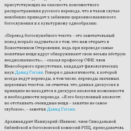
присутствующих на опасность повсеместного
распространения русского перевода, что в таком случае
неизбежно приведет к забвению церковнославянского
богослужения и к культурному однообразию.
«Перевод богослужебного текста – это замечательный
повод всерьёз задуматься о том, что нам открыто в
Божественном Откровении, ведь при переводе самые
понятные вещи вдруг обнаруживают свою весьма пёструю
неоднозначность», – сказал профессор СФИ, член
Межсоборного присутствия, кандидат филологических
наук
Давид Гзгзян
. Говоря о диалогичности, к которой
всегда ведут переводы, в том числе, переводы значимых
церковных текстов, он отметил, что данная дискуссия в
принципе не находится в дискурсе апологии возможности
и необходимости перевода. «Я его безусловный апологет,
но отстаивать очевидные вещи – занятие не самое
глубокое», – заметил
Давид Гзгзян
.
Архимандрит Ианнуарий (Ивлиев), член Синодальной
библейской и богословской комиссий РПЦ, преподаватель