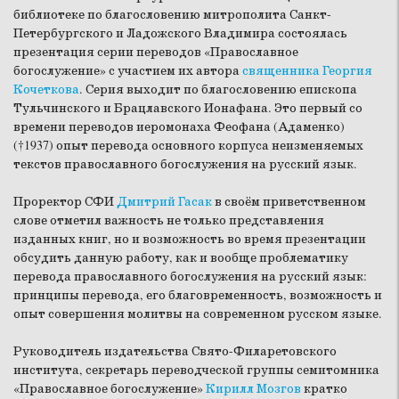
библиотеке по благословению митрополита Санкт-
Петербургского и Ладожского Владимира состоялась
презентация серии переводов «Православное
богослужение» с участием их автора
священника Георгия
Кочеткова
. Серия выходит по благословению епископа
Тульчинского и Брацлавского Ионафана. Это первый со
времени переводов иеромонаха Феофана (Адаменко)
(†1937) опыт перевода основного корпуса неизменяемых
текстов православного богослужения на русский язык.
Проректор СФИ
Дмитрий Гасак
в своём приветственном
слове отметил важность не только представления
изданных книг, но и возможность во время презентации
обсудить данную работу, как и вообще проблематику
перевода православного богослужения на русский язык:
принципы перевода, его благовременность, возможность и
опыт совершения молитвы на современном русском языке.
Руководитель издательства Свято-Филаретовского
института, секретарь переводческой группы семитомника
«Православное богослужение»
Кирилл Мозгов
кратко