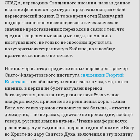
СПбДА, переводчик Священного писания, назвал данное
издание феноменом культуры, представляющим собой
переводческий подвиг. В то же время отец Ианнуарий
подверг сомнению миссионерское и катехизическое
значение представленных переводов в связи с тем, что
средние современные молодые люди, по мнению
выступавшего, не только не способны прочитать
полуторатысячестраничную Библию, но и вообще
практически ничего не читают.
Инициатор и автор представленных переводов – ректор
Свято-Филаретовского института
священник Георгий
Кочетков
– в своём выступлении сказал о том, что, по его
мнению, в церкви не будет актуален перевод
богослужения, пока на литургии не начнётся чтение
анафоры вслух, причём не во время пения хора. «Слава
Богу, что таких храмов становится всё больше, – отметил
докладчик, – но в храмах, где этого не происходит, вообще
говоря, русский язык не нужен». Чтение анафоры вслух
решает задачу объединения церкви в единой молитве Богу
во Христе по дару Святого Духа, включения в эту молитву