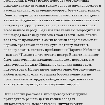
всей церкви. И тогда вопрос перевода богослужения
выходит далеко за рамки только вопроса миссионерского и
катехизационного, значение которого, безусловно, велико.
Конечно, перевод, в зависимости от того, каким он будет и
как мы его будем использовать, не может не повлиять и на
общую культуру страны, нации, а значит – и на историю
всего нашего народа. Ведь мы ещё не знаем, возродится ли
наш народ после падения советской власти. Пока почему-
то этого не произошло. Самый важный вопрос: сможет ли
церковь предаться подвигу духа, подвигу молитвы,
подвигу аскезы, подвигу приближения Царства Небесного
– или нет? Только то, что стоит в центре Евангелия, может
быть единственным вдохновением в деле перевода, его
единственной целью. Никакая рационализация здесь
недостаточна. Можно иметь самое лучшее богослужение на
любом языке, но если, совершая богослужение, мы не
приложим своего сердца, не будет в нас вдохновения –
никому этот перевод ничего хорошего не даст.
Отец Георгий рассказал, что переводческой группе
приходилось решать целый комплекс задач –
филологических, переводческих, литургических,