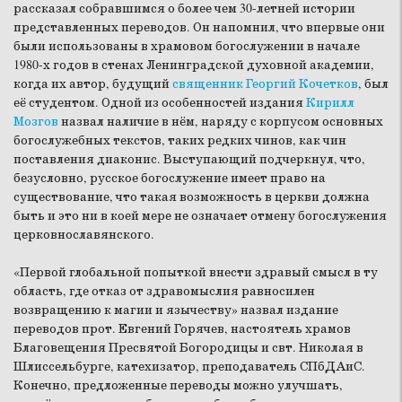
рассказал собравшимся о более чем 30-летней истории
представленных переводов. Он напомнил, что впервые они
были использованы в храмовом богослужении в начале
1980-х годов в стенах Ленинградской духовной академии,
когда их автор, будущий
священник Георгий Кочетков
, был
её студентом. Одной из особенностей издания
Кирилл
Мозгов
назвал наличие в нём, наряду с корпусом основных
богослужебных текстов, таких редких чинов, как чин
поставления диаконис. Выступающий подчеркнул, что,
безусловно, русское богослужение имеет право на
существование, что такая возможность в церкви должна
быть и это ни в коей мере не означает отмену богослужения
церковнославянского.
«Первой глобальной попыткой внести здравый смысл в ту
область, где отказ от здравомыслия равносилен
возвращению к магии и язычеству» назвал издание
переводов прот. Евгений Горячев, настоятель храмов
Благовещения Пресвятой Богородицы и свт. Николая в
Шлиссельбурге, катехизатор, преподаватель СПбДАиС.
Конечно, предложенные переводы можно улучшать,