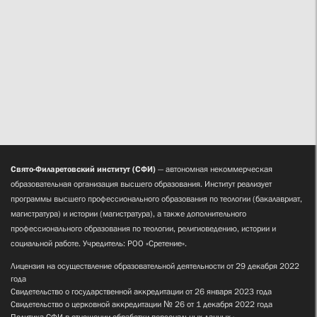
Свято-Филаретовский институт (СФИ)
— автономная некоммерческая
образовательная организация высшего образования. Институт реализует
программы высшего профессионального образования по теологии (бакалавриат,
магистратура) и истории (магистратура), а также дополнительного
профессионального образования по теологии, религиоведению, истории и
социальной работе. Учредитель: РОО «Сретение».
Лицензия на осуществление образовательной деятельности от 29 декабря 2022
года
Свидетельство о государственной аккредитации от 26 января 2023 года
Свидетельство о церковной аккредитации № 26 от 1 декабря 2022 года
Политика СФИ в отношении обработки персональных данных