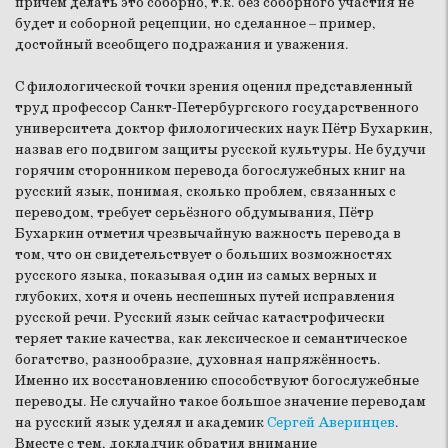
причём делать это соборно, т.к. без соборного участия не
будет и соборной рецепции, но сделанное – пример,
достойный всеобщего подражания и уважения.
С филологической точки зрения оценил представленный
труд профессор Санкт-Петербургского государственного
университета доктор филологических наук Пётр Бухаркин,
назвав его подвигом защиты русской культуры. Не будучи
горячим сторонником перевода богослужебных книг на
русский язык, понимая, сколько проблем, связанных с
переводом, требует серьёзного обдумывания, Пётр
Бухаркин отметил чрезвычайную важность перевода в
том, что он свидетельствует о больших возможностях
русского языка, показывая один из самых верных и
глубоких, хотя и очень неспешных путей исправления
русской речи. Русский язык сейчас катастрофически
теряет такие качества, как лексическое и семантическое
богатство, разнообразие, духовная напряжённость.
Именно их восстановлению способствуют богослужебные
переводы. Не случайно такое большое значение переводам
на русский язык уделял и академик
Сергей Аверинцев
.
Вместе с тем, докладчик обратил внимание