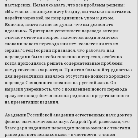
пастырских. Нельзя сказать, что все проблемы решены:
«Мы только заглянули в эту бездну, мы только попытались
перейти через неё, не повредившись умом и духом.
Конечно, никто из нас не думал, что мы делаем это
идеально». Критерием успешности перевода авторы
считают ответ на вопрос: захотят ли люди молиться
словами нового перевода или нет, коснется ли это их
сердца? Отец Георгий признался, что работать над
переводами было необыкновенно интересно, особенно
когда приходилось решать содержательные проблемы
литургического характера. При этом большой трудностью
для переводчиков являлось отсутствие полного хорошего
перевода Священного писания на русский язык. Он
выразил уверенность, что с появлением нового перевода
сразу же понадобится полная редакция представленного
на презентации издания.
Академик Российской академии естественных наук доктор
физико-математических наук Андрей Гриб рассказал, что
благодаря изданным переводам познакомился с текстами,
ранее для него незнакомыми – в частности, с чином