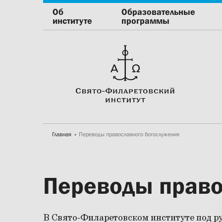
Об
Образовательные
институте
программы
Главная
Переводы православного богослужения
Переводы право
В Свято-Филаретовском институте под ру