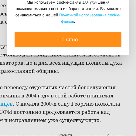
Мы используем cookie-файлы для улучшения
ее 30 лет осуществляется проект по переводу
пользовательского опыта и сбора статистики. Вы можете
ревнегреческого и церковнославянского на
ознакомиться с нашей
Политикой использования cookie-
а сегодняшний день переведён весь корпус
файлов
.
Понятно
ую в Русской православной церкви традицию
е только для священнослужителей, студентов
изаторов, но и для всех ищущих полноты духа
 православной общины.
о переводу отдельных частей богослужения
кончины в 2004 году в этой работе принимал
инцев
. С начала 2000-х отцу Георгию помогала
 СФИ постоянно продолжается работа над
ем и исправлением уже существующих.