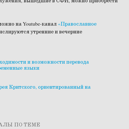
служения, вышедшие в СФИ, можно приобрести
можно на Youtube-канал
«Православное
ранслируются утренние и вечерние
.
ходимости и возможности перевода
временные языки
рея Критского, ориентированный на
АЛЫ ПО ТЕМЕ