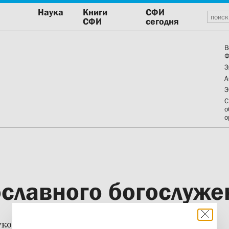
Наука
Книги
СФИ
СФИ
сегодня
В
Ф
Э
А
Э
С
о
о
славного богослуже
ководством основателя и первого ректора