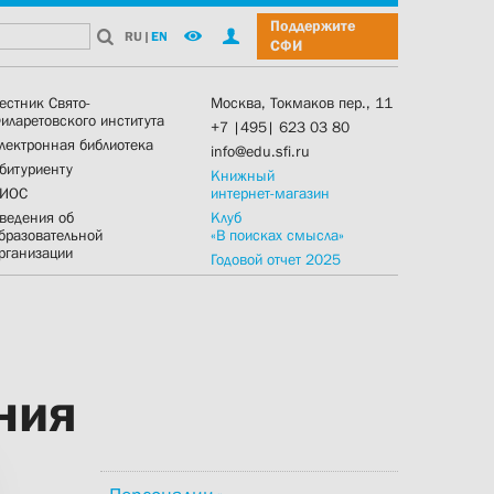
Поддержите
RU
|
EN
СФИ
естник Свято-
Москва, Токмаков пер., 11
иларетовского института
+7 |495| 623 03 80
лектронная библиотека
info@edu.sfi.ru
битуриенту
Книжный
ИОС
интернет-магазин
ведения об
Клуб
бразовательной
«В поисках смысла»
рганизации
Годовой отчет 2025
ния