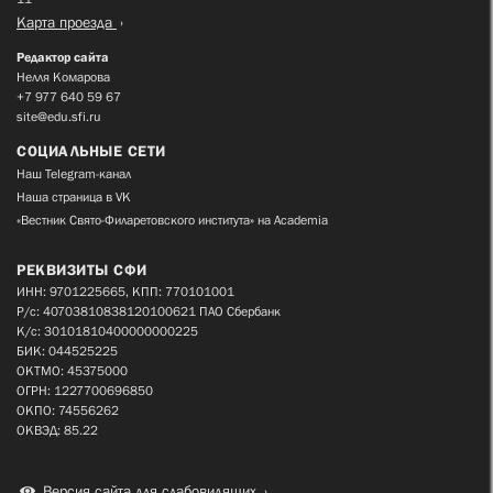
Карта проезда
Редактор сайта
Нелля Комарова
+7 977 640 59 67
site@edu.sfi.ru
СОЦИАЛЬНЫЕ СЕТИ
Наш Telegram-канал
Наша страница в VK
«Вестник Свято-Филаретовского института» на Academia
РЕКВИЗИТЫ СФИ
ИНН: 9701225665, КПП: 770101001
Р/с: 40703810838120100621 ПАО Сбербанк
К/с: 30101810400000000225
БИК: 044525225
ОКТМО: 45375000
ОГРН: 1227700696850
ОКПО: 74556262
ОКВЭД: 85.22
Версия сайта для слабовидящих