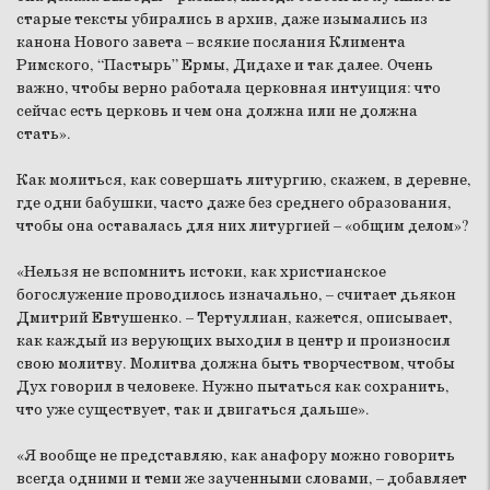
старые тексты убирались в архив, даже изымались из
канона Нового завета – всякие послания Климента
Римского, “Пастырь” Ермы, Дидахе и так далее. Очень
важно, чтобы верно работала церковная интуиция: что
сейчас есть церковь и чем она должна или не должна
стать».
Как молиться, как совершать литургию, скажем, в деревне,
где одни бабушки, часто даже без среднего образования,
чтобы она оставалась для них литургией – «общим делом»?
«Нельзя не вспомнить истоки, как христианское
богослужение проводилось изначально, – считает дьякон
Дмитрий Евтушенко. – Тертуллиан, кажется, описывает,
как каждый из верующих выходил в центр и произносил
свою молитву. Молитва должна быть творчеством, чтобы
Дух говорил в человеке. Нужно пытаться как сохранить,
что уже существует, так и двигаться дальше».
«Я вообще не представляю, как анафору можно говорить
всегда одними и теми же заученными словами, – добавляет