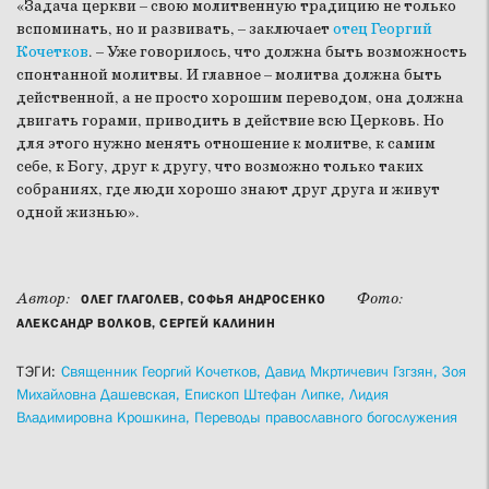
«Задача церкви – свою молитвенную традицию не только
вспоминать, но и развивать, – заключает
отец Георгий
Кочетков
. – Уже говорилось, что должна быть возможность
спонтанной молитвы. И главное – молитва должна быть
действенной, а не просто хорошим переводом, она должна
двигать горами, приводить в действие всю Церковь. Но
для этого нужно менять отношение к молитве, к самим
себе, к Богу, друг к другу, что возможно только таких
собраниях, где люди хорошо знают друг друга и живут
одной жизнью».
Автор:
Фото:
ОЛЕГ ГЛАГОЛЕВ, СОФЬЯ АНДРОСЕНКО
АЛЕКСАНДР ВОЛКОВ, СЕРГЕЙ КАЛИНИН
ТЭГИ:
Священник Георгий Кочетков,
Давид Мкртичевич Гзгзян,
Зоя
Михайловна Дашевская,
Епископ Штефан Липке,
Лидия
Владимировна Крошкина,
Переводы православного богослужения