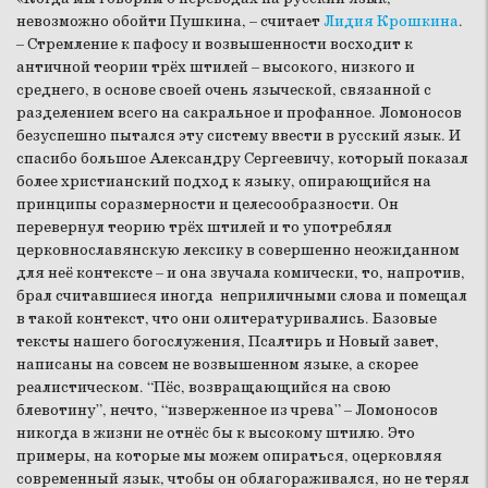
невозможно обойти Пушкина, – считает
Лидия Крошкина
.
– Стремление к пафосу и возвышенности восходит к
античной теории трёх штилей – высокого, низкого и
среднего, в основе своей очень языческой, связанной с
разделением всего на сакральное и профанное. Ломоносов
безуспешно пытался эту систему ввести в русский язык. И
спасибо большое Александру Сергеевичу, который показал
более христианский подход к языку, опирающийся на
принципы соразмерности и целесообразности. Он
перевернул теорию трёх штилей и то употреблял
церковнославянскую лексику в совершенно неожиданном
для неё контексте – и она звучала комически, то, напротив,
брал считавшиеся иногда неприличными слова и помещал
в такой контекст, что они олитературивались. Базовые
тексты нашего богослужения, Псалтирь и Новый завет,
написаны на совсем не возвышенном языке, а скорее
реалистическом. “Пёс, возвращающийся на свою
блевотину”, нечто, “изверженное из чрева” – Ломоносов
никогда в жизни не отнёс бы к высокому штилю. Это
примеры, на которые мы можем опираться, оцерковляя
современный язык, чтобы он облагораживался, но не терял