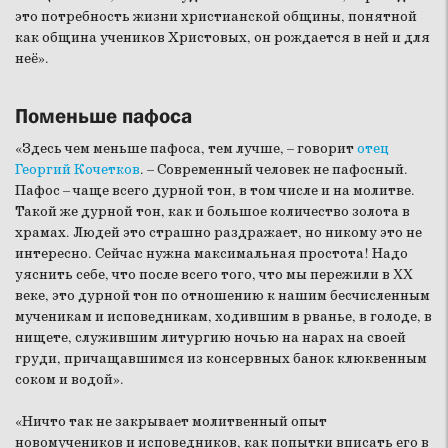
это потребность жизни христианской общины, понятной
как община учеников Христовых, он рождается в ней и для
неё».
Поменьше пафоса
«Здесь чем меньше пафоса, тем лучше, – говорит
отец
Георгий Кочетков
. – Современный человек не пафосный.
Пафос – чаще всего дурной тон, в том числе и на молитве.
Такой же дурной тон, как и большое количество золота в
храмах. Людей это страшно раздражает, но никому это не
интересно. Сейчас нужна максимальная простота! Надо
уяснить себе, что после всего того, что мы пережили в XX
веке, это дурной тон по отношению к нашим бесчисленным
мученикам и исповедникам, ходившим в рванье, в голоде, в
нищете, служившим литургию ночью на нарах на своей
груди, причащавшимся из консервных банок клюквенным
соком и водой».
«Ничто так не закрывает молитвенный опыт
новомучеников и исповедников, как попытки вписать его в