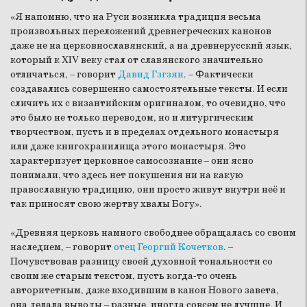
«Я напомню, что на Руси возникла традиция весьма
произвольных переложений древнегреческих канонов
даже не на церковнославянский, а на древнерусский язык,
который к XIV веку стал от славянского значительно
отличаться, – говорит
Давид Гзгзян
. – Фактически
создавались совершенно самостоятельные тексты. И если
сличить их с византийским оригиналом, то очевидно, что
это было не только переводом, но и литургическим
творчеством, пусть и в пределах отдельного монастыря
или даже книгохранилища этого монастыря. Это
характеризует церковное самосознание – они ясно
понимали, что здесь нет покушения ни на какую
православную традицию, они просто живут внутри неё и
так приносят свою жертву хвалы Богу».
«Древняя церковь намного свободнее обращалась со своим
наследием, – говорит
отец Георгий Кочетков
. –
Почувствовав разницу своей духовной тональности со
своим же старым текстом, пусть когда-то очень
авторитетным, даже входившим в канон Нового завета,
она делала выводы – разные, иногда совсем не лучшие. И