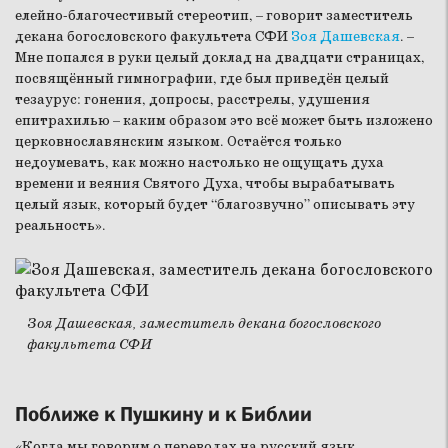
елейно-благочестивый стереотип, – говорит заместитель
декана богословского факультета СФИ
Зоя Дашевская
. –
Мне попался в руки целый доклад на двадцати страницах,
посвящённый гимнографии, где был приведён целый
тезаурус: гонения, допросы, расстрелы, удушения
епитрахилью – каким образом это всё может быть изложено
церковнославянским языком. Остаётся только
недоумевать, как можно настолько не ощущать духа
времени и веяния Святого Духа, чтобы вырабатывать
целый язык, который будет “благозвучно” описывать эту
реальность».
Зоя Дашевская, заместитель декана богословского
факультета СФИ
Поближе к Пушкину и к Библии
«Когда мы говорим о переводах на русский язык,