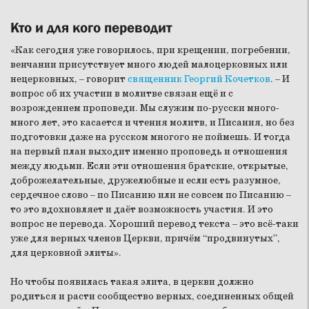
Кто и для кого переводит
«Как сегодня уже говорилось, при крещении, погребении,
венчании присутствует много людей малоцерковных или
нецерковных, – говорит
священник Георгий Кочетков
. – И
вопрос об их участии в молитве связан ещё и с
возрождением проповеди. Мы служим по-русски много-
много лет, это касается и чтения молитв, и Писания, но без
подготовки даже на русском многого не поймешь. И тогда
на первый план выходит именно проповедь и отношения
между людьми. Если эти отношения братские, открытые,
доброжелательные, дружелюбные и если есть разумное,
сердечное слово – по Писанию или не совсем по Писанию –
то это вдохновляет и даёт возможность участия. И это
вопрос не перевода. Хороший перевод текста – это всё-таки
уже для верных членов Церкви, причём “продвинутых”,
для церковной элиты».
Но чтобы появилась такая элита, в церкви должно
родиться и расти сообщество верных, соединенных общей