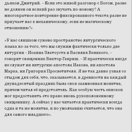
дьякон Дмитрий. – Если это живой разговор с Богом, разве
не должен он всякий раз звучать по-новому? А
многократное повторение фиксированного текста разве не
приучает нас к механическому, если не магическому
отношению?»
«У нас слишком сужено пространство литургического
языка из-за того, что мы служим фактически только две
литургии – Иоанна Златоуста и Василия Великого, –
говорит священник Виктор Гавриш. – И практически нигде
не служат ни литургию апостола Иакова, ни апостола
Марка, ни Григория Просветителя. Я не так давно узнал со
стыдом для себя, что, оказывается, в древности на каждый
двунадесятый праздник была своя заамвонная молитва,
причем читал её предстоятель. Как особую честь епископ
мог предоставить это право вновь рукоположенному
священнику. А сейчас у нас читается практически всегда
одна и та же молитва, и по умолчанию считается, что она
для самого младшего».