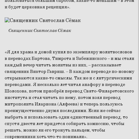
пользоваться большим спросом, какие-то меньшим – в этом
и будет церковная рецепция».
Священник Святослав Сёмак
«Я для храма и домой купил по экземпляру молитвословов
в переводах Бартова, Тимрота и Забежинского – и мы стали
каждый вечер читать молитвы из них, – рассказывает
священник Виктор Гавриш. – В каждом переводе по-новому
открываются какие-то смыслы. Так же и с литургическими
переводами. Я несколько лет читал анафору в переводе
Шолохова, потом приобрёл перевод Свято-Филаретовского
института и стал читать по нему, потом взял перевод
митрополита Илариона (Алфеева) и теперь пользуюсь
преимущественно двумя последними. Если же сейчас
выбрать и использовать один единственный перевод, то
спустя двести лет придется собирать комиссию, чтобы
решать, можно ли его тронуть пальцем, чтобы
современники хоть что-то понимали».