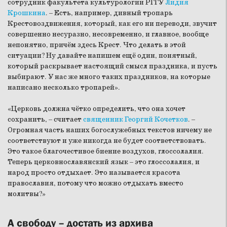
сотрудник факультета культурологии РГГУ
Лидия
Крошкина
. – Есть, например, дивный тропарь
Крестовоздвижения, который, как его ни переводи, звучит
совершенно несуразно, несовременно, и главное, вообще
непонятно, причём здесь Крест. Что делать в этой
ситуации? Ну давайте напишем ещё один, понятный,
который раскрывает настоящий смысл праздника, и пусть
выбирают. У нас же много таких праздников, на которые
написано несколько тропарей».
«Церковь должна чётко определить, что она хочет
сохранить, – считает
священник Георгий Кочетков
. –
Огромная часть наших богослужебных текстов ничему не
соответствуют и уже никогда не будет соответствовать.
Это такое благочестивое биение воздухов, глоссолалия.
Теперь церковнославянский язык – это глоссолалия, и
народ просто отдыхает. Это называется красота
православия, потому что можно отдыхать вместо
молитвы?»
А свободу – достать из архива