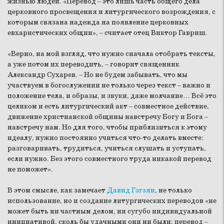
жизнью людей. «Перевод – это лишь часть общего дела
церковного просвещения и литургического возрождения, с
которым связана надежда на появление церковных
евхаристических общин», – считает отец Виктор Гавриш.
«Верно, на мой взгляд, что нужно сначала отобрать тексты,
а уже потом их переводить, – говорит священник
Александр Сухарев. – Но не будем забывать, что мы
участвуем в богослужении не только через текст – важно и
положение тела, и образы, и звуки, даже молчание… Всё это
целиком и есть литургический акт – совместное действие,
движение христианской общины навстречу Богу и Бога –
навстречу нам. Но для того, чтобы приблизиться к этому
идеалу, нужно постоянно учиться что-то делать вместе:
разговаривать, трудиться, учиться слушать и уступать,
если нужно. Без этого совместного труда никакой перевод
не поможет».
В этом смысле, как замечает
Давид Гзгзян
, не только
использование, но и создание литургических переводов «не
может быть ни частным делом, ни сугубо индивидуальной
инициативой, сколь бы удачными они ни были; перевод –