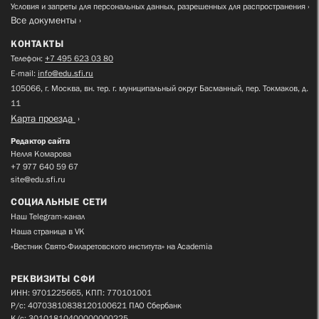
Условия и запреты для персональных данных, разрешенных для распространения
Все документы
КОНТАКТЫ
Телефон:
+7 495 623 03 80
E-mail:
info@edu.sfi.ru
105066, г. Москва, вн. тер. г. муниципальный округ Басманный, пер. Токмаков, д.
11
Карта проезда
Редактор сайта
Нелля Комарова
+7 977 640 59 67
site@edu.sfi.ru
СОЦИАЛЬНЫЕ СЕТИ
Наш Telegram-канал
Наша страница в VK
«Вестник Свято-Филаретовского института» на Academia
РЕКВИЗИТЫ СФИ
ИНН: 9701225665, КПП: 770101001
Р/с: 40703810838120100621 ПАО Сбербанк
К/с: 30101810400000000225