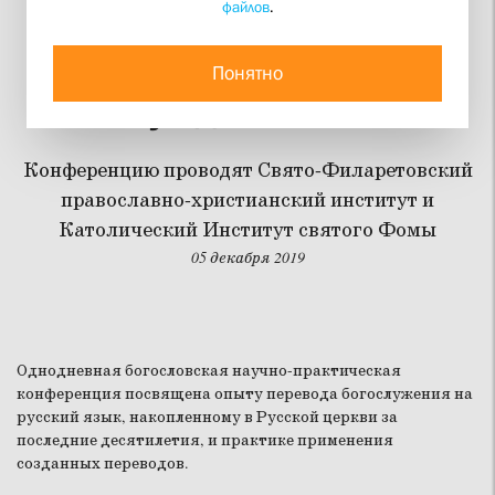
файлов
.
Перевод богослужения
на русский язык
Понятно
обсуждают в СФИ
Конференцию проводят Свято-Филаретовский
православно-христианский институт и
Католический Институт святого Фомы
05 декабря 2019
Однодневная богословская научно-практическая
конференция посвящена опыту перевода богослужения на
русский язык, накопленному в Русской церкви за
последние десятилетия, и практике применения
созданных переводов.