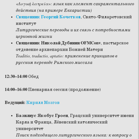
«Λογικὴ λατρεία»: язык как элемент сакраментального
действия (на примере Евхаристии)
Священник Георгий Кочетков
, Свято-Филаретовский
институт
Литургические переводы и их связь с потребностями
церковной жизни
Священник Николай Дубинин OFMConv
, пастырское
отделение архиепархии Божией Матери
Traditio, traductio, aptatio: применение принципов в
русском переводе Римского миссала
12:30–14:00
Обед
14:00–16:00
Пленарная сессия (продолжение)
Ведущий:
Кирилл Мозгов
Базилиус Якобус Гроен
, Грацский университет имени
Карла и Франца, Лёвенский католический
университет
Поиск подходящего литургического языка: к вопросу о