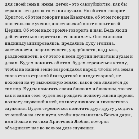
для своей семьи, жены, детей – это самоубийство, как бы
странно это для кого-то ни звучало. Но об этом говорит
Христос, об этом говорит нам Евангелие, об этом говорит
апостольское учение, апостольский опыт и опыт всей
Церкви. Об этом надо громче говорить и нам. Ведь люди
действительно перестали это понимать. Они слишком
индивидуализировались, предались духу эгоизма,
частичности, нецелостности, ущербности, надрыва,
раздвоенности, а от этого и всем другим нечистым духам и
делам. Будем помнить об этом, будем стремиться к тому,
чтобы на нашей земле возрождался народ, чтобы эта земля
снова стала страной благодатной и плодотворной, не
похожей на ту выжженную землю, какой она является до
сих пор. Будем помогать своим близким и ближним, так же
как и самим себе, будем возрождать полноту жизни церкви,
полноту служений в ней, полноту личного и личностного
служения. Будем стремиться помогать друг другу уходить
от ошибок на этом пути, чтобы прославились Божьи дары,
имя Божье и та сила Христовой Любви, которая
объединяет нас во всяком деле служения.