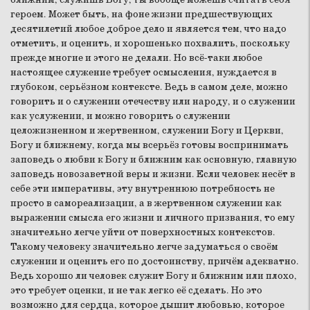
героем. Может быть, на фоне жизни предшествующих
десятилетий любое доброе дело и является тем, что надо
отметить, и оценить, и хорошенько похвалить, поскольку
прежде многие и этого не делали. Но всё-таки любое
настоящее служение требует осмысления, нуждается в
глубоком, серьёзном контексте. Ведь в самом деле, можно
говорить и о служении отечеству или народу, и о служении
как услужении, и можно говорить о служении
целожизненном и жертвенном, служении Богу и Церкви,
Богу и ближнему, когда мы всерьёз готовы воспринимать
заповедь о любви к Богу и ближним как основную, главную
заповедь новозаветной веры и жизни. Если человек несёт в
себе эти императивы, эту внутреннюю потребность не
просто в самореализации, а в жертвенном служении как
выражении смысла его жизни и личного призвания, то ему
значительно легче уйти от поверхностных контекстов.
Такому человеку значительно легче задуматься о своём
служении и оценить его по достоинству, причём адекватно.
Ведь хорошо ли человек служит Богу и ближним или плохо,
это требует оценки, и не так легко её сделать. Но это
возможно для сердца, которое дышит любовью, которое