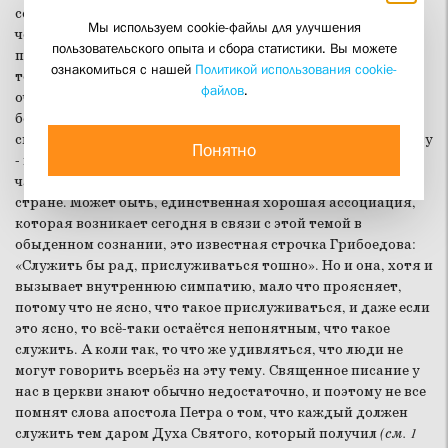
современным людям действительно не очень понятно, о
Мы используем cookie-файлы для улучшения
чем идет речь. Ведь о том, чему не видишь жизненных
пользовательского опыта и сбора статистики. Вы можете
примеров, говорить трудно. К этому надо добавить ещё и
ознакомиться с нашей
Политикой использования cookie-
то, что в обществе это слово стало употребляться лишь в
файлов
.
очень узком смысле: или как служение в армии, или как
богослужение, или в каком-то очень высокопарном, часто
сильно идеологизированном контексте служения отечеству
Понятно
- всё это достаточно специфические контексты, которые
часто бывают непонятны современным людям в нашей
стране. Может быть, единственная хорошая ассоциация,
которая возникает сегодня в связи с этой темой в
обыденном сознании, это известная строчка Грибоедова:
«Служить бы рад, прислуживаться тошно». Но и она, хотя и
вызывает внутреннюю симпатию, мало что проясняет,
потому что не ясно, что такое прислуживаться, и даже если
это ясно, то всё-таки остаётся непонятным, что такое
служить. А коли так, то что же удивляться, что люди не
могут говорить всерьёз на эту тему. Священное писание у
нас в церкви знают обычно недостаточно, и поэтому не все
помнят слова апостола Петра о том, что каждый должен
служить тем даром Духа Святого, который получил
(см. 1