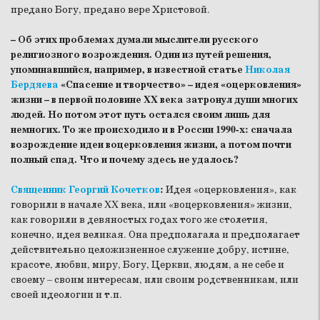
предано Богу, предано вере Христовой.
– Об этих проблемах думали мыслители русского
религиозного возрождения. Один из путей решения,
упоминавшийся, например, в известной статье
Николая
Бердяева
«Спасение и творчество» – идея «оцерковления»
жизни – в первой половине XX века затронул души многих
людей. Но потом этот путь остался своим лишь для
немногих. То же происходило и в России 1990-х: сначала
возрождение идеи воцерковления жизни, а потом почти
полный спад. Что и почему здесь не удалось?
Священник Георгий Кочетков
:
Идея «оцерковления», как
говорили в начале XX века, или «воцерковления» жизни,
как говорили в девяностых годах того же столетия,
конечно, идея великая. Она предполагала и предполагает
действительно целожизненное служение добру, истине,
красоте, любви, миру, Богу, Церкви, людям, а не себе и
своему – своим интересам, или своим родственникам, или
своей идеологии и т.п.