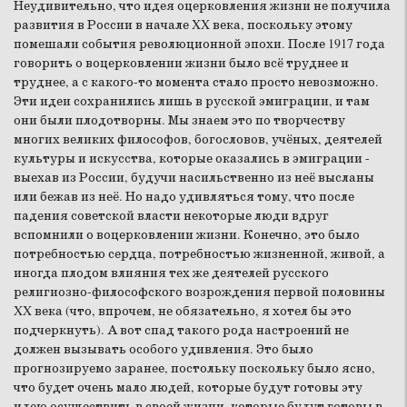
Неудивительно, что идея оцерковления жизни не получила
развития в России в начале XX века, поскольку этому
помешали события революционной эпохи. После 1917 года
говорить о воцерковлении жизни было всё труднее и
труднее, а с какого-то момента стало просто невозможно.
Эти идеи сохранились лишь в русской эмиграции, и там
они были плодотворны. Мы знаем это по творчеству
многих великих философов, богословов, учёных, деятелей
культуры и искусства, которые оказались в эмиграции -
выехав из России, будучи насильственно из неё высланы
или бежав из неё. Но надо удивляться тому, что после
падения советской власти некоторые люди вдруг
вспомнили о воцерковлении жизни. Конечно, это было
потребностью сердца, потребностью жизненной, живой, а
иногда плодом влияния тех же деятелей русского
религиозно-философского возрождения первой половины
XX века (что, впрочем, не обязательно, я хотел бы это
подчеркнуть). А вот спад такого рода настроений не
должен вызывать особого удивления. Это было
прогнозируемо заранее, постольку поскольку было ясно,
что будет очень мало людей, которые будут готовы эту
идею осуществить в своей жизни, которые будут готовы в