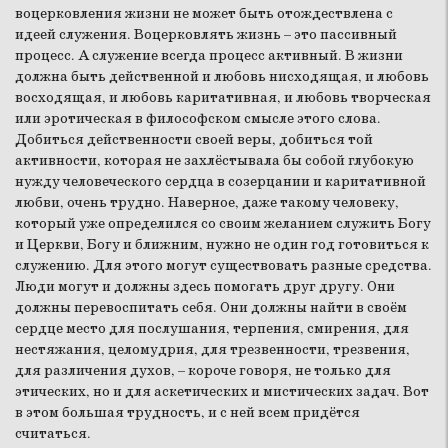
воцерковления жизни не может быть отождествлена с
идеей служения. Воцерковлять жизнь – это пассивный
процесс. А служение всегда процесс активный. В жизни
должна быть действенной и любовь нисходящая, и любовь
восходящая, и любовь каритативная, и любовь творческая
или эротическая в философском смысле этого слова.
Добиться действенности своей веры, добиться той
активности, которая не захлёстывала бы собой глубокую
нужду человеческого сердца в созерцании и каритативной
любви, очень трудно. Наверное, даже такому человеку,
который уже определился со своим желанием служить Богу
и Церкви, Богу и ближним, нужно не один год готовиться к
служению. Для этого могут существовать разные средства.
Люди могут и должны здесь помогать друг другу. Они
должны перевоспитать себя. Они должны найти в своём
сердце место для послушания, терпения, смирения, для
нестяжания, целомудрия, для трезвенности, трезвения,
для различения духов, – короче говоря, не только для
этических, но и для аскетических и мистических задач. Вот
в этом большая трудность, и с ней всем придётся
считаться.