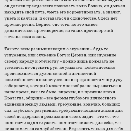
он должен прежде всего познавать волю Божью, он должен
находить свой путь, уметь его корректировать, а значит,
уметь и каяться, и оставаться в одиночестве. Здесь нет
противоречия. Вернее, оно есть, но это живое,
динамическое противоречие; из таких противоречий
соткана сама жизнь.
Так что всем размышляющим о служении – будь то
услужение, или служение Богу и Церкви, или служение
своему народу и отечеству – можно лишь пожелать не
уставать, не опускать рук, не унывать, действительно
преисполняться духом личной и личностной
вовлечённости в полноту жизни и преданности тому духу
соборности, который может многообразно выражаться в
наше время, как это было, впрочем, и в прежние эпохи.
Братства, общины – все формы глубокого личностного
единения между людьми, требующие, конечно, больших
сил, глубокого разумения, требующие подвига жизни для
своей поддержки и реализации своих задач – это то, что
помогает людям служить, помогает не жить для себя, т.е.
не заниматься самоубийством. Ведь жить только для себя,