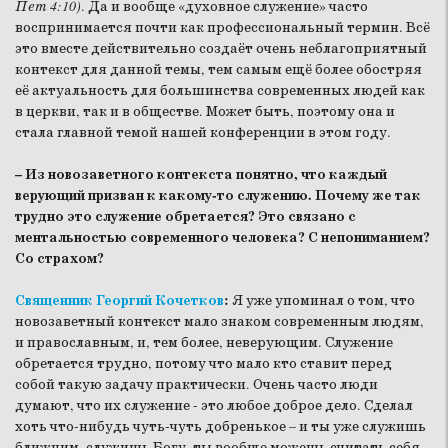
Пет 4:10)
. Да и вообще «духовное служение» часто
воспринимается почти как профессиональный термин. Всё
это вместе действительно создаёт очень неблагоприятный
контекст для данной темы, тем самым ещё более обостряя
её актуальность для большинства современных людей как
в церкви, так и в обществе. Может быть, поэтому она и
стала главной темой нашей конференции в этом году.
– Из новозаветного контекста понятно, что каждый
верующий призван к какому-то служению. Почему же так
трудно это служение обретается? Это связано с
ментальностью современного человека? С непониманием?
Со страхом?
Священник Георгий Кочетков
:
Я уже упоминал о том, что
новозаветный контекст мало знаком современным людям,
и православным, и, тем более, неверующим. Служение
обретается трудно, потому что мало кто ставит перед
собой такую задачу практически. Очень часто люди
думают, что их служение - это любое доброе дело. Сделал
хоть что-нибудь чуть-чуть добренькое – и ты уже служишь
ближним, служишь Богу, ты вообще можешь считать себя