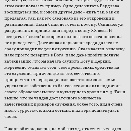
этом сами показать пример. Одно дело читать Бердяева,
восхищаться им, и совсем другое дело - жить так, как он
предлагал, так, как это следовало из его откровений и
размышлений. Люди были не готовы к этому. Слишком уж
разрушенным пришёл наш народ к концу XX века. И
ожидать в ближайшее время полного его восстановления
не приходится. Даже живая церковная среда далеко не
сразу приводит людей к служению. Оказывается, человеку
мало просто поверить в Бога, мало даже пройти полную
катехизацию, чтобы начать служить Богу и Церкви,
жертвенно отдавать себя, своё время, силы, средства на
это служение, при этом делая его, естественно,
приоритетным перед задачами восстановления семьи,
укрепления собственного благосостояния или поднятия
своего образовательного и культурного уровня и т.д. Так и
вышло, что не увидев достаточного количества
качественных примеров служения, более того, видя очень
много суррогатов, люди остыли, и их вера пошатнулась
снова.
Говоря об этом, важно, на мой взгляд, отметить, что идея