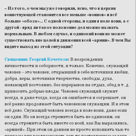
– Из того, о чем мы уже говорили, ясно, что в церкви
воинствующей становится все меньше «воинов» и всё
больше «обоза»... С одной стороны, и один в поле воин, а с
другой - вряд ли такое положение дел можно назвать
нормальным. В любом случае, и одинокий воин не может
существовать вне целей и движения всей «армии». В чем Вы
видите выход из этой ситуации?
Священник Георгий Кочетков
:
В возрождении
личностности и соборности, и только. Конечно, служащий
человек – это человек, открывший в себе источники любви,
добра, веры, источники творчества, свободы, духа,
желающий постоянно, без перерывов на отдых, обед и т. д.
приносить добрые плоды. Человек служащий служит
всегда, и даже тогда, когда он ошибается и согрешает, он
всё равно продолжает быть человеком служащим. И в этом
всё дело. Служащий человек всегда в поле воин, даже если
он один. Но он всегда стремится быть не одиноким, он
всегда стремится быть вместе со всей, как Вы выразились,
«армией». При этом он должен не просто исполнять чьи-то
приказы или реализовывать кем-то поставленные задачи,