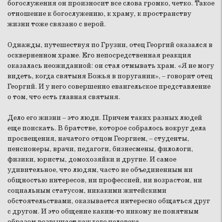
богослужения он произносит все слова громко, четко. Такое
отношение к богослужению, к храму, к пространству
жизни тоже связано с верой.
Однажды, путешествуя по Грузии, отец Георгий оказался в
оскверненном храме. Его непосредственная реакция
оказалась неожиданной: он стал отмывать храм. «Я не могу
видеть, когда святыня Божья в поругании», – говорит отец
Георгий. И у него совершенно евангельское представление
о том, что есть главная святыня.
Дело его жизни – это люди. Причем таких разных людей
еще поискать. В братстве, которое собралось вокруг дела
просвещения, начатого отцом Георгием, – студенты,
пенсионеры, врачи, педагоги, бизнесмены, филологи,
физики, юристы, домохозяйки и другие. И самое
удивительное, что людям, часто не объединенным ни
общностью интересов, ни профессией, ни возрастом, ни
социальным статусом, никакими житейскими
обстоятельствами, оказывается интересно общаться друг
с другом. И это общение каким-то никому не понятным
образом возвышает каждого человека.