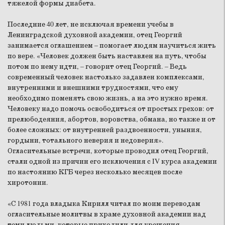
тяжелой формы диабета.
Последние 40 лет, не исключая времени учебы в
Ленинградской духовной академии, отец Георгий
занимается оглашением – помогает людям научиться жить
по вере. «Человек должен быть наставлен на путь, чтобы
потом по нему идти, – говорит отец Георгий. – Ведь
современный человек настолько задавлен комплексами,
внутренними и внешними трудностями, что ему
необходимо поменять свою жизнь, а на это нужно время.
Человеку надо помочь освободиться от простых грехов: от
прелюбодеяния, абортов, воровства, обмана, но также и от
более сложных: от внутренней раздвоенности, уныния,
гордыни, тотального неверия и недоверия».
Огласительные встречи, которые проводил отец Георгий,
стали одной из причин его исключения с IV курса академии
по настоянию КГБ через несколько месяцев после
хиротонии.
«С 1981 года владыка Кирилл читал по моим переводам
огласительные молитвы в храме духовной академии над
теми людьми, которые приходили для крещения, –