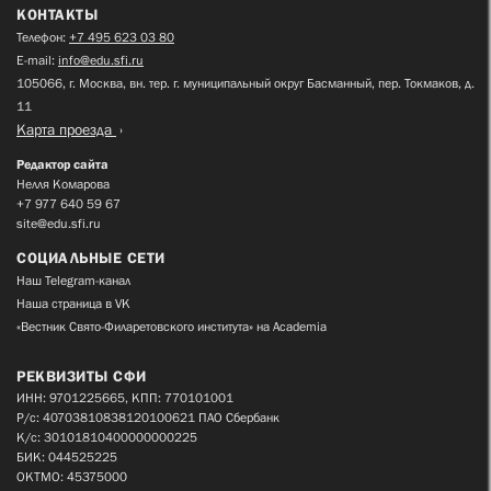
КОНТАКТЫ
Телефон:
+7 495 623 03 80
E-mail:
info@edu.sfi.ru
105066, г. Москва, вн. тер. г. муниципальный округ Басманный, пер. Токмаков, д.
11
Карта проезда
Редактор сайта
Нелля Комарова
+7 977 640 59 67
site@edu.sfi.ru
СОЦИАЛЬНЫЕ СЕТИ
Наш Telegram-канал
Наша страница в VK
«Вестник Свято-Филаретовского института» на Academia
РЕКВИЗИТЫ СФИ
ИНН: 9701225665, КПП: 770101001
Р/с: 40703810838120100621 ПАО Сбербанк
К/с: 30101810400000000225
БИК: 044525225
ОКТМО: 45375000