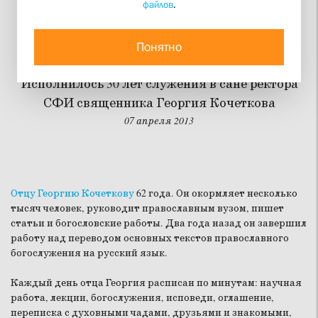
файлов
.
Любящим Бога всё
содействует ко благу
Понятно
Исполнилось 30 лет служения в сане ректора
СФИ священника Георгия Кочеткова
07 апреля 2013
Отцу Георгию Кочеткову
62 года. Он окормляет несколько
тысяч человек, руководит православным вузом, пишет
статьи и богословские работы. Два года назад он завершил
работу над переводом основных текстов православного
богослужения на русский язык.
Каждый день отца Георгия расписан по минутам: научная
работа, лекции, богослужения, исповеди, оглашение,
переписка с духовными чадами, друзьями и знакомыми,