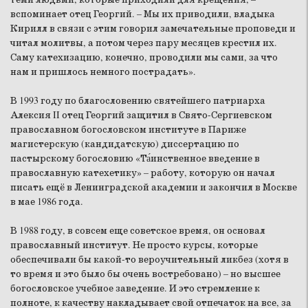
вспоминает отец Георгий. – Мы их приводили, владыка
Кирилл в связи с этим говорил замечательные проповеди и
читал молитвы, а потом через пару месяцев крестил их.
Саму катехизацию, конечно, проводили мы сами, за что
нам и пришлось немного пострадать».
В 1993 году по благословению святейшего патриарха
Алексия II отец Георгий защитил в Свято-Сергиевском
православном богословском институте в Париже
магистерскую (кандидатскую) диссертацию по
пастырскому богословию «Та́инственное введение в
православную катехетику» – работу, которую он начал
писать ещё в Ленинградской академии и закончил в Москве
в мае 1986 года.
В 1988 году, в совсем еще советское время, он основал
православный институт. Не просто курсы, которые
обеспечивали бы какой-то вероучительный ликбез (хотя в
то время и это было бы очень востребовано) – но высшее
богословское учебное заведение. И это стремление к
полноте, к качеству накладывает свой отпечаток на все, за