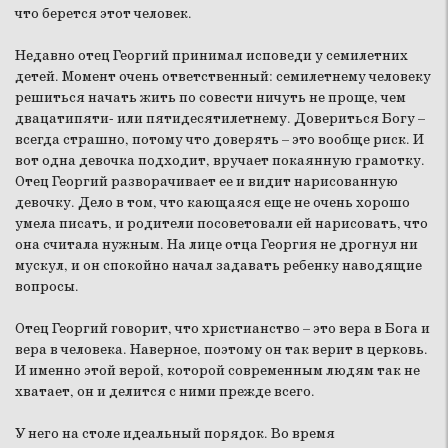
что берется этот человек.
Недавно отец Георгий принимал исповеди у семилетних
детей. Момент очень ответственный: семилетнему человеку
решиться начать жить по совести ничуть не проще, чем
двацатипяти- или пятидесятилетнему. Довериться Богу –
всегда страшно, потому что доверять – это вообще риск. И
вот одна девочка подходит, вручает покаянную грамотку.
Отец Георгий разворачивает ее и видит нарисованную
девочку. Дело в том, что кающаяся еще не очень хорошо
умела писать, и родители посоветовали ей нарисовать, что
она считала нужным. На лице отца Георгия не дрогнул ни
мускул, и он спокойно начал задавать ребенку наводящие
вопросы.
Отец Георгий говорит, что христианство – это вера в Бога и
вера в человека. Наверное, поэтому он так верит в церковь.
И именно этой верой, которой современным людям так не
хватает, он и делится с ними прежде всего.
У него на столе идеальный порядок. Во время