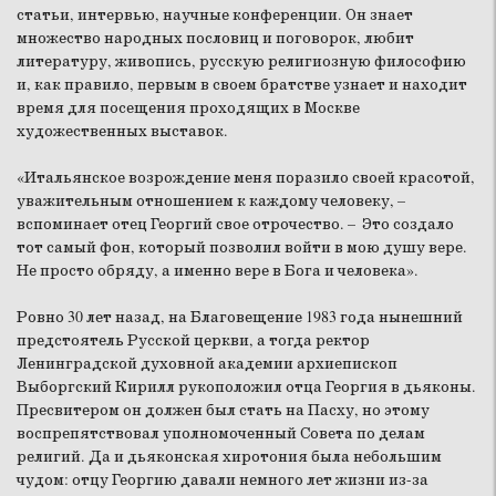
статьи, интервью, научные конференции. Он знает
множество народных пословиц и поговорок, любит
литературу, живопись, русскую религиозную философию
и, как правило, первым в своем братстве узнает и находит
время для посещения проходящих в Москве
художественных выставок.
«Итальянское возрождение меня поразило своей красотой,
уважительным отношением к каждому человеку, –
вспоминает отец Георгий свое отрочество. – Это создало
тот самый фон, который позволил войти в мою душу вере.
Не просто обряду, а именно вере в Бога и человека».
Ровно 30 лет назад, на Благовещение 1983 года нынешний
предстоятель Русской церкви, а тогда ректор
Ленинградской духовной академии архиепископ
Выборгский Кирилл рукоположил отца Георгия в дьяконы.
Пресвитером он должен был стать на Пасху, но этому
воспрепятствовал уполномоченный Совета по делам
религий. Да и дьяконская хиротония была небольшим
чудом: отцу Георгию давали немного лет жизни из-за