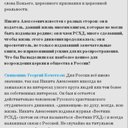
слова Божьего, церковного призвания и церковной
реальности.
Никита Алексеевич известен с разных сторон: он и
издатель, давший жизнь многим книгам, которые не могли
быть изданы на родине; он и член РСХД, много сделавший,
чтобы жизнь этого движения продолжалась; он и
просветитель, не только издававший замечательные
книги, но и приложивший усилия для их распространения.
Что бы Вы выделили как наиболее ценное для
возрождения церкви и общества в России?
Священник Георгий Кочетков
:
Для России всё имело
значение, так как Никита Алексеевич никогда не
замыкался на интересах узкого круга людей или тем более
на собственных интересах. Он был и остается
действительно человеком Русского христианского
студенческого движения, «движенцем» по духу, всегда, всю
жизнь. Никита Алексеевич издавал журнал «Вестник
РСХД» (потом он стал называться «Вестник РХД») и всегда
налаживал связи с Россией. Не случайно на титульном