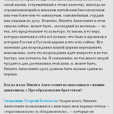
своей жизни, устремлённый к этому качеству, никогда не
ограничивающийся никаким житейским благополучием
или тем более чем-то замкнутым, самолюбивым, гордым
или унылым по духу. Конечно, Никита Алексеевич в этом
смысле сейчас, может быть, «последний из могикан» — из
тех, кто представляет ту культуру, ту жизнь и ту веру,
которые впитали в себя всё лучшее, что было в прошлом в
истории России и Русской церкви и что есть сейчас. Его
значение для возрождения нашей церкви переоценить
невозможно, хотя это возрождение идёт непросто и не так
быстро, как хотелось бы. К сожалению, не так много людей
трудится для достижения этой цели, и, может быть,
Никита Алексеевич здесь должен быть назван одним из
первых.
Когда и как Никита Алексеевич познакомился с нашим
движением, с Преображенским братством?
Священник Георгий Кочетков
:
Скорее всего, Никита
Алексеевич познакомился с ним через мои первые статьи —
«герасимовскую» и «богдановскую», — которые он