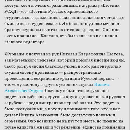
доступ, хотя и очень ограниченный, к журналу «Вестник
РСХД» (т.е. «Вестник Русского христианского
студенческого движения»; в названии движения тогда еще
было слово «студенческое»). Я с большим удовольствием
брал эти журналы и читал их от корки до корки. Они мне
очень нравились. Конечно, это было связано и с именем
главного редактора.
Журналы я получал из рук Николая Евграфовича Пестова,
замечательного человека, который помогал многим людям,
часто рискуя своим благополучием, и который энергично
служил своему призванию — распространению
просвещения, сохранению традиции Русской церкви, —
т.е. тому же, чему в других условиях служил
Никита
Алексеевич Струве
. Поэтому и было такое духовное
родство «мечёвских» кругов и круга «движенцев» в русском
зарубежье среди эмигрантов первой волны. Это родство
было неслучайным, а потому и понимание того, что и как
делает Никита Алексеевич, было достаточно полным и
серьезным. Оно возникло не на пустом месте, но именно на
почве единства жизни и устремлений, единства понимания