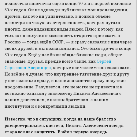
полностью напечатал ещё в конце 70-х и в первой половине
80-х годов. Он не однажды публиковал мои произведения,
причём, как это ни удивительно, в полном объёме,
несмотря на такую их откровенность, которая пугала
многих, даже видавших виды людей. Плюс к этому, как
только он получил возможность открыто приезжать в
Россию — тогда ещё в СССР, — я сразу связался с ним через
своих друзей, и мы познакомились. Это было где-то в конце
80-х годов. Ещё у нас были общие близкие люди, общие
знакомые, друзья, прежде всего такие, как
Сергей
Сергеевич Аверинцев
, которые нас также тесно связывали.
Но всё же я думаю, что внутреннее тяготение друг к другу
у нас возникло сразу, и наше знакомство сразу получило
продолжение. Разумеется, это не могло не привести и к
возможно близкому знакомству Никиты Алексеевича с
нашим движением, с нашим братством, с нашим
институтом и с конкретными людьми.
Известно, что в ситуациях, когда на наше братство
распространялась клевета, Никита Алексеевич всегда
старался нас защитить. В чём в первую очередь