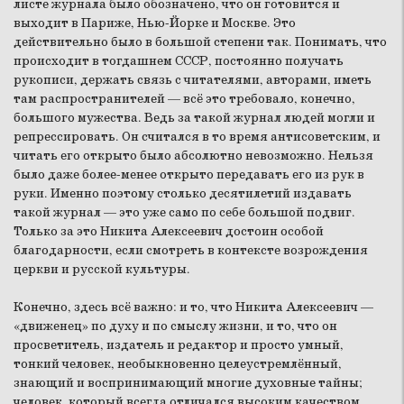
листе журнала было обозначено, что он готовится и
выходит в Париже, Нью-Йорке и Москве. Это
действительно было в большой степени так. Понимать, что
происходит в тогдашнем СССР, постоянно получать
рукописи, держать связь с читателями, авторами, иметь
там распространителей — всё это требовало, конечно,
большого мужества. Ведь за такой журнал людей могли и
репрессировать. Он считался в то время антисоветским, и
читать его открыто было абсолютно невозможно. Нельзя
было даже более-менее открыто передавать его из рук в
руки. Именно поэтому столько десятилетий издавать
такой журнал — это уже само по себе большой подвиг.
Только за это Никита Алексеевич достоин особой
благодарности, если смотреть в контексте возрождения
церкви и русской культуры.
Конечно, здесь всё важно: и то, что Никита Алексеевич —
«движенец» по духу и по смыслу жизни, и то, что он
просветитель, издатель и редактор и просто умный,
тонкий человек, необыкновенно целеустремлённый,
знающий и воспринимающий многие духовные тайны;
человек, который всегда отличался высоким качеством