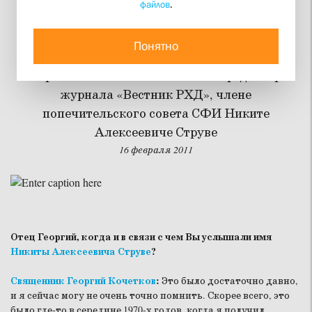
файлов
.
Рыцарь свободы и веры
Понятно
Интервью с ректором СФИ священником
Георгием Кочетковым о главном редакторе
журнала «Вестник РХД», члене
попечительского совета СФИ Никите
Алексеевиче Струве
16 февраля 2011
Отец Георгий, когда и в связи с чем Вы услышали имя
Никиты Алексеевича Струве
?
Священник Георгий Кочетков
:
Это было достаточно давно,
и я сейчас могу не очень точно помнить. Скорее всего, это
было где-то в середине 1970-х годов, когда я получил