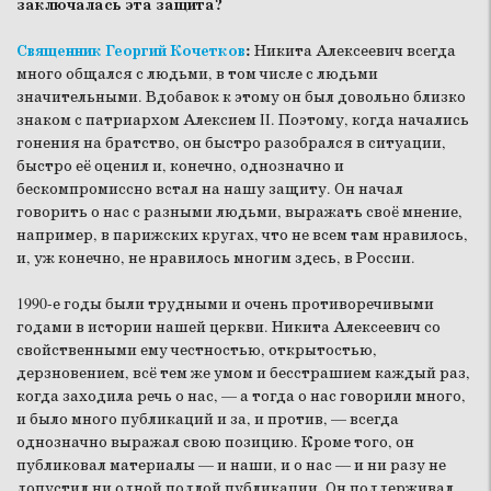
заключалась эта защита?
Священник Георгий Кочетков
:
Никита Алексеевич всегда
много общался с людьми, в том числе с людьми
значительными. Вдобавок к этому он был довольно близко
знаком с патриархом Алексием II. Поэтому, когда начались
гонения на братство, он быстро разобрался в ситуации,
быстро её оценил и, конечно, однозначно и
бескомпромиссно встал на нашу защиту. Он начал
говорить о нас с разными людьми, выражать своё мнение,
например, в парижских кругах, что не всем там нравилось,
и, уж конечно, не нравилось многим здесь, в России.
1990-е годы были трудными и очень противоречивыми
годами в истории нашей церкви. Никита Алексеевич со
свойственными ему честностью, открытостью,
дерзновением, всё тем же умом и бесстрашием каждый раз,
когда заходила речь о нас, — а тогда о нас говорили много,
и было много публикаций и за, и против, — всегда
однозначно выражал свою позицию. Кроме того, он
публиковал материалы — и наши, и о нас — и ни разу не
допустил ни одной подлой публикации. Он поддерживал