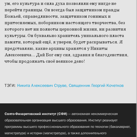
ум, его культура и сила духа позволили ему нигде не
перейти границы. Он всегда был защитником правды
Божьей, справедливости, защитником гонимых и
притесняемых, поборником настоящего творчества, без
которого нет ни полноты церковной жизни, ни развития
культуры. Он буквально хранитель уникального пласта
памяти, который ещё, я уверен, будет раскрываться. Я
представляю, какие архивы хранятся у Никиты
Алексеевича... Дай Бог ему сил, здравия и благоденствия,
чтобы продолжать своё великое дело!
ТЭГИ:
Никита Алексеевич Струве,
Священник Георгий Кочетков
Свято-Филаретовский институт (СФИ)
— автономная некоммерческая
образовательная организация высшего образования. Институт реализует
программы высшего профессионального образования по теологии (бакалавриат,
магистратура) и истории (магистратура), а также дополнительного