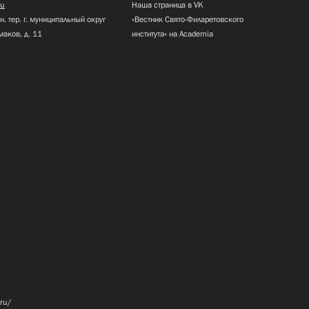
ru
Наша страница в VK
н. тер. г. муниципальный округ
«Вестник Свято-Филаретовского
маков, д. 11
института» на Academia
.ru/