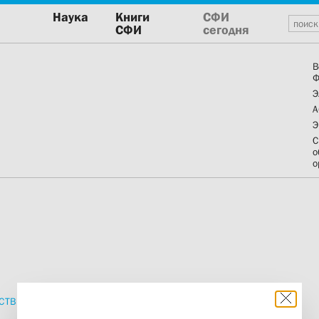
Наука
Книги
СФИ
СФИ
сегодня
В
Ф
Э
А
Э
С
о
о
СТВИЯ
ПРОПОВЕДИ
ИЗДАНИЯ