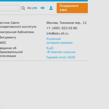
Поддержите
RU
|
EN
СФИ
естник Свято-
Москва, Токмаков пер., 11
иларетовского института
+7 |495| 623 03 80
лектронная библиотека
info@edu.sfi.ru
битуриенту
Книжный
ИОС
интернет-магазин
ведения об
Клуб
бразовательной
«В поисках смысла»
рганизации
Годовой отчет 2025