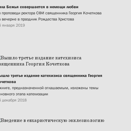
ила Божья совершается в немощи любви
з проповеди ректора СФИ священника Георгия Кочеткова
а вечерне в праздник Рождества Христова
6 января 2019
ышло третье издание катехизиса священника Георгия
очеткова
 книге, предназначенной оглашаемым, изложены темы
сновного этапа катехизации
6 декабря 2018