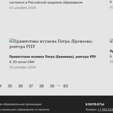
К
состоялся в Российской академии образования
0
03 декабря 2018
П
К
Приветствие игумена Петра (Еремеева), ректора РПУ
0
К 30-летию СФИ
02 декабря 2018
...
4
35
36
37
38
39
83
КОНТАКТЫ
я образовательная организация
сионального образования по теологии
Телефон:
+7 495 623