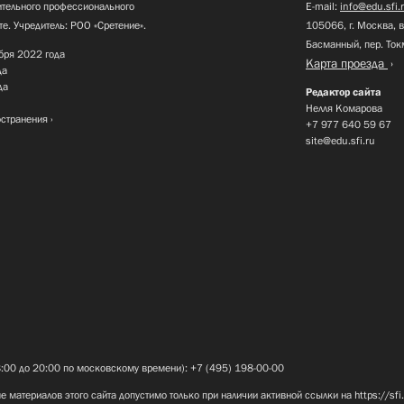
нительного профессионального
E-mail:
info@edu.sfi.
те. Учредитель: РОО «Сретение».
105066, г. Москва, в
Басманный, пер. Ток
бря 2022 года
Карта проезда
да
да
Редактор сайта
Нелля Комарова
остранения
+7 977 640 59 67
site@edu.sfi.ru
8:00 до 20:00 по московскому времени): +7 (495) 198-00-00
е материалов этого сайта допустимо только при наличии активной ссылки на
https://sfi