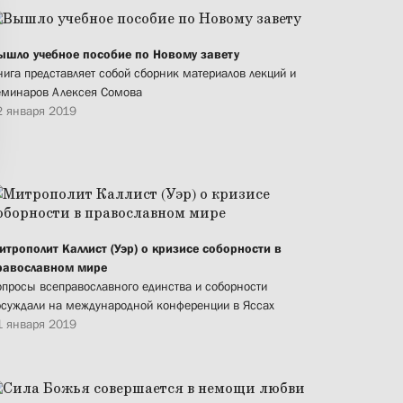
ышло учебное пособие по Новому завету
нига представляет собой сборник материалов лекций и
еминаров Алексея Сомова
2 января 2019
итрополит Каллист (Уэр) о кризисе соборности в
равославном мире
опросы всеправославного единства и соборности
бсуждали на международной конференции в Яссах
1 января 2019