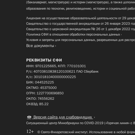
(бакалавриат, магистратура) и истории (магистратура), а также допол
образования по теологии, религиоведению, истории и социальной рабо
Лицензия на осуществление образовательной деятельности от 29 дека
Свидетельство о государственной аккредитации от 26 января 2023 го
Свидетельство о церковной аккредитации № 26 от 1 декабря 2022 го
Политика СФИ в отношении обработки персональных данных
Условия и запреты для персональных данных, разрешенных для распр
Все документы
РЕКВИЗИТЫ СФИ
ИНН: 9701225665, КПП: 770101001
Р/с: 40703810838120100621 ПАО Сбербанк
К/с: 30101810400000000225
БИК: 044525225
ОКТМО: 45375000
ОГРН: 1227700696850
ОКПО: 74556262
ОКВЭД: 85.22
Версия сайта для слабовидящих
Ситуационный центр Минобрнауки по COVID-2019 («Горячая линия» с 
12+
© Свято-Филаретовский институт. Использование в любой форм