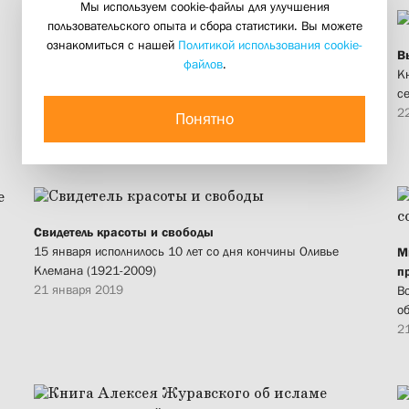
Мы используем cookie-файлы для улучшения
пользовательского опыта и сбора статистики. Вы можете
ознакомиться с нашей
Политикой использования cookie-
В
файлов
.
К
В Москве открылись XXVII Рождественские чтения
с
В церковном форуме традиционно принимает участие Свято-
2
Филаретовский институт
Понятно
27 января 2019
Свидетель красоты и свободы
15 января исполнилось 10 лет со дня кончины Оливье
М
Клемана (1921-2009)
п
21 января 2019
В
о
2