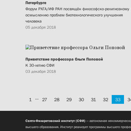
Петербурге
Форум РХГА/ИФ РАН посвящён философско-религиозному
осмыслению проблем биотехнологического улучшения
человека
05 декабря 2018
Приветствие профессора Ольги Поповой
К 30-летию СФИ
03 декабря 2018
...
1
27
28
29
30
31
32
33
3
Свято-Филаретовский институт (СФИ)
— автономная некоммерческа
высшего образования. Институт реализует программы высшего профес