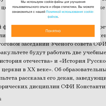
Мы используем cookie-файлы для улучшения
церкви и общества в России в XX веке
пользовательского опыта и сбора статистики. Вы можете
ознакомиться с нашей
Политикой использования cookie-
24 июня 2019
файлов
.
 факультет откроется в Свято-Филаре
Понятно
ближайшем учебном году – такое реше
тоговом заседании Учёного совета СФИ
 факультете будут работать две учебны
история отечества» и «История Русск
 церкви в XX веке». Об образователь
льтета рассказал его декан, заведующ
орических дисциплин СФИ Константи