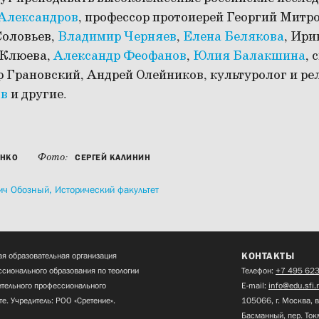
Александров
, профессор протоиерей Георгий Митр
Соловьев,
Владимир Черняев
,
Елена Белякова
, Ири
 Клюева,
Александр Феофанов
,
Юлия Балакшина
, 
 Грановский, Андрей Олейников, культуролог и ре
ов
и другие.
Фото:
ЕНКО
СЕРГЕЙ КАЛИНИН
ич Обозный,
Исторический факультет
КОНТАКТЫ
я образовательная организация
сионального образования по теологии
Телефон:
+7 495 623
нительного профессионального
E-mail:
info@edu.sfi.
те. Учредитель: РОО «Сретение».
105066, г. Москва, в
Басманный, пер. Ток