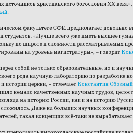
ых источников христианского богословия XX века»,
ный
.
рическом факультете СФИ предполагает довольно 
ки студентов. «Лучше всего уже иметь высшее гума
кольку по широте и сложности рассматриваемых п
ированы на уровень магистратуры», – говорит
Кон
перед собой не только образовательные, но и науч
своего рода научную лабораторию по разработке н
 и истории церкви, – отмечает
Константин Обозный
ышло немало качественных научных трудов, целос
згляда на историю России, как и на историю Русск
 не сложилось. Даже на больших научных конференц
телей, такая концепция всё-таки не вырабатывает
дут преподавать высококлассные российские исслед