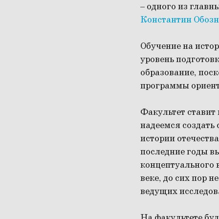
– одного из главн
Константин Обоз
Обучение на исто
уровень подготов
образование, пос
программы ориент
Факультет ставит 
надеемся создать 
истории отечества
последние годы в
концептуального в
веке, до сих пор
ведущих исследова
На факультете бу