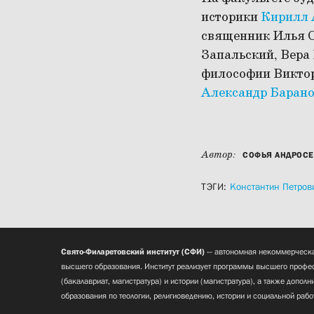
историки
Кирилл 
священник Илья 
Запальский, Вера
философии Виктор
Александр Баран
Автор:
СОФЬЯ АНДРОС
ТЭГИ:
Константин Петров
Свято-Филаретовский институт (СФИ)
— автономная некоммерческа
высшего образования. Институт реализует программы высшего профес
(бакалавриат, магистратура) и истории (магистратура), а также допол
образования по теологии, религиоведению, истории и социальной рабо