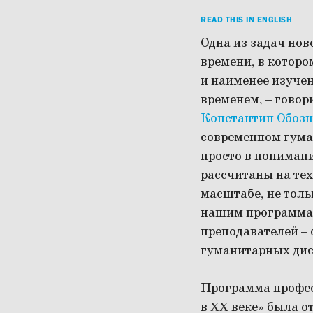
READ THIS IN ENGLISH
Одна из задач нов
времени, в которо
и наименее изуче
временем, – гово
Константин Обоз
современном гума
просто в пониман
рассчитаны на тех
масштабе, не толь
нашим программам
преподавателей – 
гуманитарных ди
Программа профес
в XX веке» была о