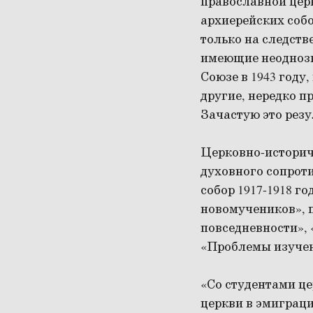
православной цер
архиерейских собо
только на следст
имеющие неоднозн
Союзе в 1943 году
другие, нередко п
Зачастую это резу
Церковно-историч
духовного сопрот
собор 1917-1918 г
новомучеников», 
повседневности»,
«Проблемы изучен
«Со студентами ц
церкви в эмиграци