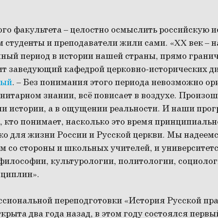
ого факультета – целостно осмыслить российскую и
м студенты и преподаватели жили сами. «XX век – 
нный период в истории нашей страны, прямо гран
рит заведующий кафедрой церковно-исторических 
ный
. – Без понимания этого периода невозможно ор
нитарном знании, всё повисает в воздухе. Произош
ии истории, а в ощущении реальности. И наши про
, кто понимает, насколько это время принципиальн
ко для жизни России и Русской церкви. Мы надеемс
 со стороны и школьных учителей, и университет
философии, культурологии, политологии, социолог
сциплин».
сиональной переподготовки «История Русской пр
ткрыта два года назад, в этом году состоялся первы