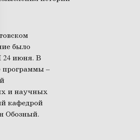
товском
ние было
 24 июня. В
е программы –
ой
ных и научных
ий кафедрой
н Обозный.