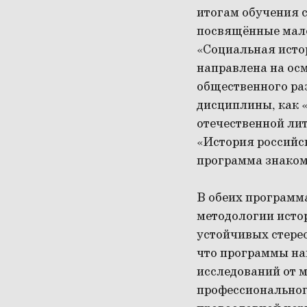
итогам обучения 
посвящённые мал
«Социальная истор
направлена на ос
общественного ра
дисциплины, как 
отечественной лит
«История российск
программа знаком
В обеих программ
методологии истор
устойчивых стерео
что программы на
исследований от м
профессиональног