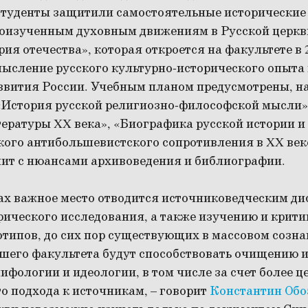
студенты защитили самостоятельные исторические
оизученным духовным движениям в Русской церкв
ия отечества», которая откроется на факультете в 2
мысление русского культурно-исторического опыта 
звития России. Учебным планом предусмотрены, на
«История русской религиозно-философской мысли»
ературы XX века», «Биографика русской истории и
ого антибольшевистского сопротивления в XX веке
ит с нюансами архивоведения и библиографии.
ах важное место отводится источниковедческим д
ического исследования, а также изучению и крити
типов, до сих пор существующих в массовом созна
шего факультета будут способствовать очищению 
ифологии и идеологии, в том числе за счет более ц
о подхода к источникам, – говорит
Константин Об