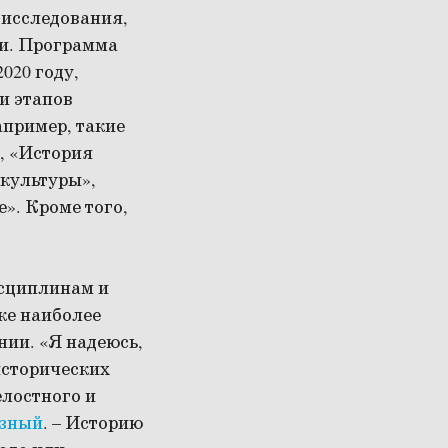
 исследования,
и. Программа
020 году,
и этапов
пример, такие
, «История
 культуры»,
». Кроме того,
исциплинам и
ке наиболее
нии. «Я надеюсь,
исторических
елостного и
озный
. – Историю