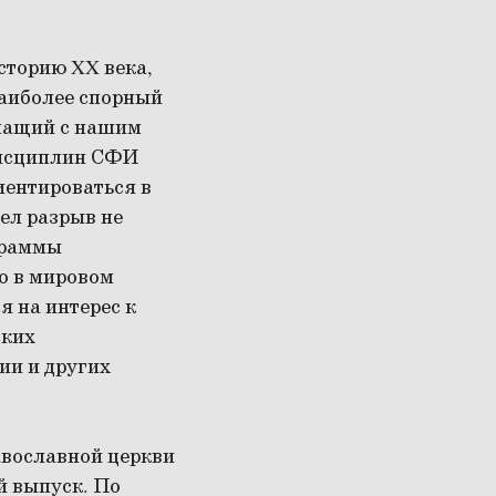
сторию XX века,
наиболее спорный
ичащий с нашим
дисциплин СФИ
иентироваться в
ел разрыв не
граммы
о в мировом
я на интерес к
ских
ии и других
авославной церкви
й выпуск. По