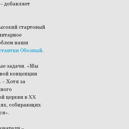
 – добавляет
высокий стартовый
нитарное
роблем наши
стантин Обозный
.
ные задачи. «Мы
овой концепции
. – Хотя за
тного
ой церкви в XX
иях, собирающих
ся».
ователи –