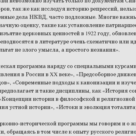
кви невозможно изучать только по документам Син
ров, так же как исследуя историю репрессий, нельз
венные дела НКВД, часто подложные. Многие важные
ачную оценку, такие как установление патриаршес
, изъятие церковных ценностей в 1922 году, обновле
реподносятся в литературе очень схематично или и
льтат не злого умысла, а простого незнания».
еская программа наряду со специальными курсами
ивления в России в XX веке», «Предсоборное движ
одов», «Современные подходы к канонизации и изу
предполагает и такие дисциплины, как «История со
 «Концепции истории в философской и религиозной
ия устной истории», «Истоки и эволюция тоталит
ерковно-исторической программы мы говорим и о ж
и, обращаясь в том числе к опыту русского религи