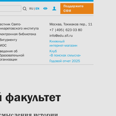
Поддержите
RU
|
EN
СФИ
естник Свято-
Москва, Токмаков пер., 11
иларетовского института
+7 |495| 623 03 80
лектронная библиотека
info@edu.sfi.ru
битуриенту
Книжный
ИОС
интернет-магазин
ведения об
Клуб
бразовательной
«В поисках смысла»
рганизации
Годовой отчет 2025
 факультет
осмысления истории