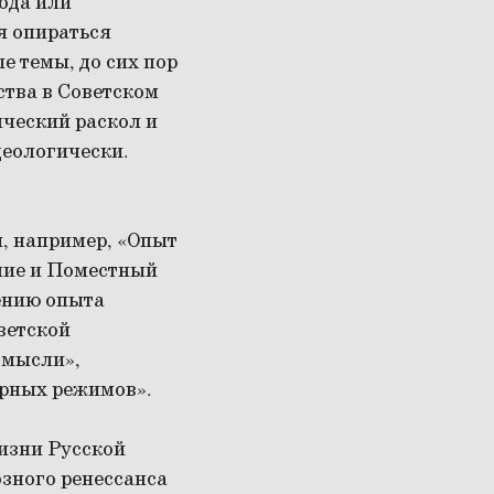
ода или
я опираться
 темы, до сих пор
тва в Советском
нческий раскол и
деологически.
, например, «Опыт
ение и Поместный
чению опыта
ветской
 мысли»,
арных режимов».
изни Русской
озного ренессанса