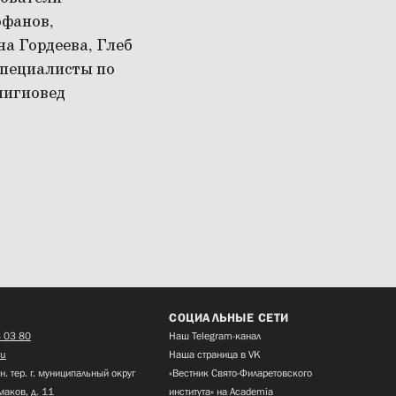
офанов,
на Гордеева, Глеб
специалисты по
лигиовед
СОЦИАЛЬНЫЕ СЕТИ
 03 80
Наш Telegram-канал
ru
Наша страница в VK
н. тер. г. муниципальный округ
«Вестник Свято-Филаретовского
маков, д. 11
института» на Academia