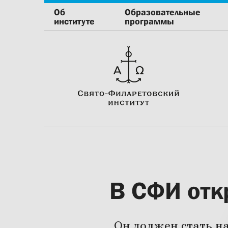
Об
Образовательные
институте
программы
В СФИ отк
Он должен стать н