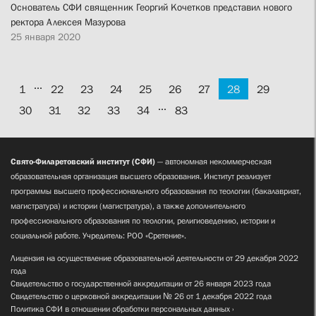
Основатель СФИ священник Георгий Кочетков представил нового
ректора Алексея Мазурова
25 января 2020
...
1
22
23
24
25
26
27
28
29
...
30
31
32
33
34
83
Свято-Филаретовский институт (СФИ)
— автономная некоммерческая
образовательная организация высшего образования. Институт реализует
программы высшего профессионального образования по теологии (бакалавриат,
магистратура) и истории (магистратура), а также дополнительного
профессионального образования по теологии, религиоведению, истории и
социальной работе. Учредитель: РОО «Сретение».
Лицензия на осуществление образовательной деятельности от 29 декабря 2022
года
Свидетельство о государственной аккредитации от 26 января 2023 года
Свидетельство о церковной аккредитации № 26 от 1 декабря 2022 года
Политика СФИ в отношении обработки персональных данных