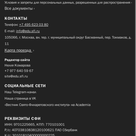
Условия и запреты для персональных данных, разрешенных для распространения
Все документы
КОНТАКТЫ
Телефон:
+7 495 623 03 80
E-mail:
info@edu.sfi.ru
105066, г. Москва, вн. тер. г. муниципальный округ Басманный, пер. Токмаков, д.
11
Карта проезда
Редактор сайта
Нелля Комарова
+7 977 640 59 67
site@edu.sfi.ru
СОЦИАЛЬНЫЕ СЕТИ
Наш Telegram-канал
Наша страница в VK
«Вестник Свято-Филаретовского института» на Academia
РЕКВИЗИТЫ СФИ
ИНН: 9701225665, КПП: 770101001
Р/с: 40703810838120100621 ПАО Сбербанк
К/с: 30101810400000000225