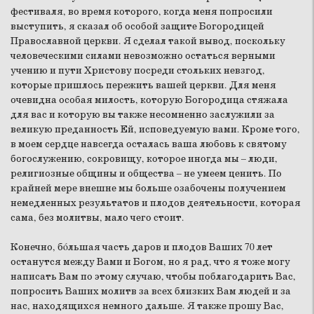
фестиваля, во время которого, когда меня попросили
выступить, я сказал об особой защите Богородицей
Православной церкви. Я сделал такой вывод, поскольку
человеческими силами невозможно остаться верными
учению и пути Христову посреди стольких невзгод,
которые пришлось пережить вашей церкви. Для меня
очевидна особая милость, которую Богородица стяжала
для вас и которую вы также несомненно заслужили за
великую преданность Ей, исповедуемую вами. Кроме того,
в моем сердце навсегда осталась ваша любовь к святому
богослужению, сокровищу, которое иногда мы – люди,
религиозные общины и общества – не умеем ценить. По
крайней мере внешне мы больше озабочены получением
немедленных результатов и плодов деятельности, которая
сама, без молитвы, мало чего стоит.
Конечно, бóльшая часть даров и плодов Ваших 70 лет
останутся между Вами и Богом, но я рад, что я тоже могу
написать Вам по этому случаю, чтобы поблагодарить Вас,
попросить Ваших молитв за всех близких Вам людей и за
нас, находящихся немного дальше. Я также прошу Вас,