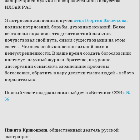
лабораторией музыки и изобразительного искусства
ИХОиК РАО
Я потрясена жизненным путем
отца Георгия Кочеткова
,
полным потрясений, борьбы, духовных исканий. Более
всего меня поразило, что десятилетний мальчик
почувствовал свой путь, смысл существования на этом
свете… Человек необыкновенно сильной воли и
целеустремленности. В наше время создать богословский
институт, научный журнал, братство, на уровне
диссертаций осмыслить сложнейшие проблемы
богословия, обратить в веру десятки тысяч людей – всё это
поразительно.
Полный текст поздравления выйдет в «Вестнике СФИ»
№
36
Никита Кривошеин
, общественный деятель русской
эмиграции