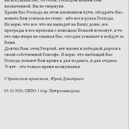
ни искушали Вас, со стези, Господом нашим Вам
назначенной, Вы не свернули.
Храни Вас Господь на этом жизненном пути, ободрять Вас,
желать Вам успехов не стану – ибо все в руках Господа.
Но верю, что все, что ни выпадет на Вашу долю, все
преграды и все препоны с помощью Божьей исчезнут, и те,
кто еще вчера не слышал Вас, сегодня услышат и пойдут за
Вами.
Долгих Вам, отец Георгий, лет жизни и победной дороги к
своей собственной Голгофе. Я верю, что любящий Вас
Господь пошлет Вам время и для подвига, и для отдыха.
70 лет – это только время возмужания.
С братским приветом, Юрий Дмитриев
03.10.2020, СИЗО-1 гор. Петрозаводска