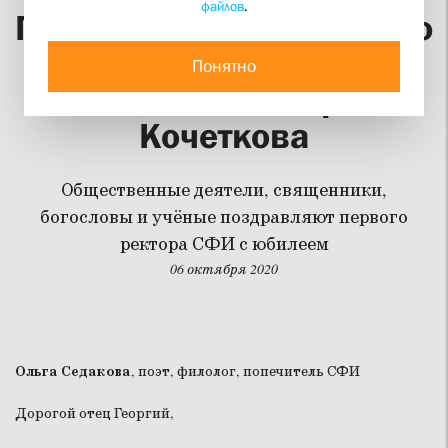
файлов
.
Поздравления к 70-летию
основателя СФИ
Понятно
священника Георгия
Кочеткова
Общественные деятели, священники,
богословы и учёные поздравляют первого
ректора СФИ с юбилеем
06 октября 2020
Ольга Седакова
, поэт, филолог, попечитель СФИ
Дорогой отец Георгий,