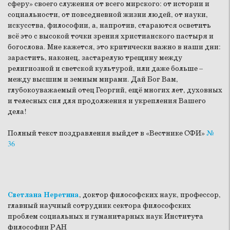
сферу» своего служения от всего мирского: от истории и
социальности, от повседневной жизни людей, от науки,
искусства, философии, а, напротив, стараются осветить
всё это с высокой точки зрения христианского пастыря и
богослова. Мне кажется, это критически важно в наши дни:
зарастить, наконец, застарелую трещину между
религиозной и светской культурой, или даже больше –
между высшим и земным мирами. Дай Бог Вам,
глубокоуважаемый отец Георгий, ещё многих лет, духовных
и телесных сил для продолжения и укрепления Вашего
дела!
Полный текст поздравления выйдет в «Вестнике СФИ»
№
36
Светлана Неретина
, доктор философских наук, профессор,
главный научный сотрудник сектора философских
проблем социальных и гуманитарных наук Института
философии РАН