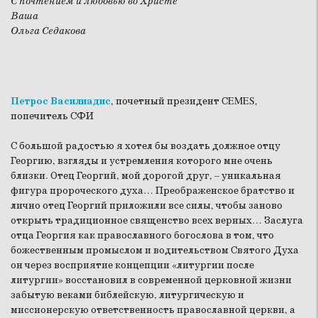
С почтением и любовью во Христе
Ваша
Ольга Седакова
Петрос Василиадис
, почетный президент СEMES,
попечитель СФИ
С большой радостью я хотел бы воздать должное отцу
Георгию, взгляды и устремления которого мне очень
близки. Отец Георгий, мой дорогой друг, – уникальная
фигура пророческого духа… Преображенское братство и
лично отец Георгий приложили все силы, чтобы заново
открыть традиционное священство всех верных… Заслуга
отца Георгия как православного богослова в том, что
божественным промыслом и водительством Святого Духа
он через восприятие концепции «литургии после
литургии» восстановил в современной церковной жизни
забытую веками библейскую, литургическую и
миссионерскую ответственность православной церкви, а