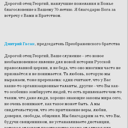
Дорогой отец Георгий, наилучшие пожелания и Божье
благословение к Вашему 70-летию. Я благодарю Бога за
встречу с Вами и Братством.
Дмитрий Гасак
, председатель Преображенского братства
Дорогой отец Георгий, Ваше служение – это новое
необыкновенное явление для новой истории Русской
православной церкви, и не беда, что оно многими часто не
признаётся и не понимается. Та любовь, которую мы
выражаем, тоже пререкаема: одни считают, что у Вас
какие-то организационные таланты, другие – что Вы как-
то особенно зомбируете людей, то есть привлекаете чем-то
таким, что даже люди, хорошо знающие законы мира сего,
не очень понимают, как такое может быть. А мы
свидетельствуем, что это притяжение веры, любви,
доверия, свободы, общения. Мы благодарим за то, что Вы,
будучи священником, не устанавливаете дистанции,
которая отделяет пространство храма от алтаря или