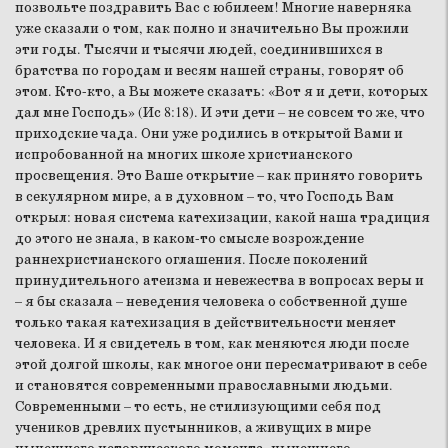
позвольте поздравить Вас с юбилеем! Многие наверняка
уже сказали о том, как полно и значительно Вы прожили
эти годы. Тысячи и тысячи людей, соединившихся в
братства по городам и весям нашей страны, говорят об
этом. Кто-кто, а Вы можете сказать: «Вот я и дети, которых
дал мне Господь» (Ис 8:18). И эти дети – не совсем то же, что
приходские чада. Они уже родились в открытой Вами и
испробованной на многих школе христианского
просвещения. Это Ваше открытие – как принято говорить
в секулярном мире, а в духовном – то, что Господь Вам
открыл: новая система катехизации, какой наша традиция
до этого не знала, в каком-то смысле возрождение
раннехристианского оглашения. После поколений
принудительного атеизма и невежества в вопросах веры и
– я бы сказала – неведения человека о собственной душе
только такая катехизация в действительности меняет
человека. И я свидетель в том, как меняются люди после
этой долгой школы, как многое они пересматривают в себе
и становятся современными православными людьми.
Современными – то есть, не стилизующими себя под
учеников древлих пустынников, а живущих в мире