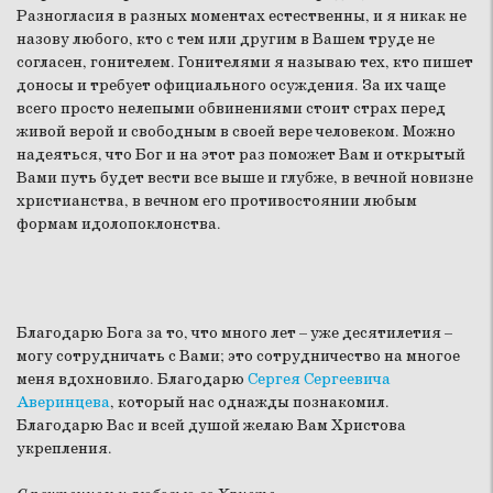
Разногласия в разных моментах естественны, и я никак не
назову любого, кто с тем или другим в Вашем труде не
согласен, гонителем. Гонителями я называю тех, кто пишет
доносы и требует официального осуждения. За их чаще
всего просто нелепыми обвинениями стоит страх перед
живой верой и свободным в своей вере человеком. Можно
надеяться, что Бог и на этот раз поможет Вам и открытый
Вами путь будет вести все выше и глубже, в вечной новизне
христианства, в вечном его противостоянии любым
формам идолопоклонства.
Благодарю Бога за то, что много лет – уже десятилетия –
могу сотрудничать с Вами; это сотрудничество на многое
меня вдохновило. Благодарю
Сергея Сергеевича
Аверинцева
, который нас однажды познакомил.
Благодарю Вас и всей душой желаю Вам Христова
укрепления.