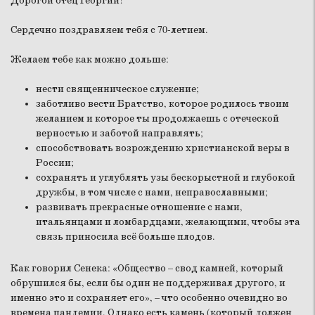
Дорогой отец Георгий!
Сердечно поздравляем тебя с 70-летием.
Желаем тебе как можно дольше:
нести священническое служение;
заботливо вести Братство, которое родилось твоим
желанием и которое ты продолжаешь с отеческой
верностью и заботой направлять;
способствовать возрождению христианской веры в
России;
сохранять и углублять узы бескорыстной и глубокой
дружбы, в том числе с нами, неправославными;
развивать прекрасные отношение с нами,
итальянцами и ломбардцами, желающими, чтобы эта
связь приносила всё больше плодов.
Как говорил Сенека: «Общество – свод камней, который
обрушился бы, если бы один не поддерживал другого, и
именно это и сохраняет его», – что особенно очевидно во
времена пандемии. Однако есть камень (который должен