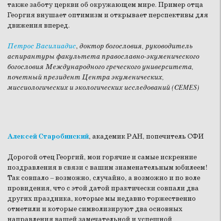
также заботу церкви об окружающем мире. Пример отца
Георгия внушает оптимизм и открывает перспективы для
движения вперед.
Петрос Василиадис
,
доктор богословия, руководитель
аспирантуры факультета православно-экуменического
богословия Международного греческого университета,
почетный президент Центра экуменических,
миссиологических и экологических исследований (СEMES)
Алексей Старобинский
, академик РАН, попечитель СФИ
Дорогой отец Георгий, мои горячие и самые искренние
поздравления в связи с вашим знаменательным юбилеем!
Так совпало – возможно, случайно, а возможно и по воле
провидения, что с этой датой практически совпали два
других праздника, которые мы недавно торжественно
отметили и которые символизируют два основных
направления вашей замечательной и успешной