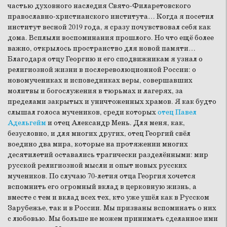
частью духовного наследия Свято-Филаретовского
православно-христианского института… Когда я посетил
институт весной 2019 года, я сразу почувствовал себя как
дома. Всплыли воспоминания прошлого. Но что ещё более
важно, открылось пространство для новой памяти…
Благодаря отцу Георгию и его сподвижникам я узнал о
религиозной жизни в послереволюционной России: о
новомучениках и исповедниках веры, совершавших
молитвы и богослужения в тюрьмах и лагерях, за
пределами закрытых и уничтоженных храмов. Я как будто
слышал голоса мучеников, среди которых
отец Павел
Адельгейм
и отец Александр Мень. Для меня, как,
безусловно, и для многих других, отец Георгий свёл
воедино два мира, которые на протяжении многих
десятилетий оставались трагически разделёнными: мир
русской религиозной мысли и опыт новых русских
мучеников. По случаю 70-летия отца Георгия хочется
вспомнить его огромный вклад в церковную жизнь, а
вместе с тем и вклад всех тех, кто уже ушёл как в Русском
Зарубежье, так и в России. Мы призваны вспоминать о них
с любовью. Мы больше не можем принимать сделанное ими