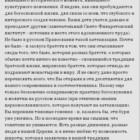
нынешнего исторического момента, нынешнего
культурного положения. Я видела, как они пробуждаются
для богословской жизни, для связи со всем, что глубокого и
интересного создал человек. Ваши дети учатся дальше и
преподают другим (замечательный Свято-Филаретовский
институт – источник и место этого вдохновенного труда).
Не было в русском Православии такой катехизации. Почти
не было – и заслуга братств в том, что они отыскивают
следы того, что было, истории разных братств, о которых
обычно почти ничего не известно – сложившейся традиции
братской жизни, мирянских братств, которые отнюдь не
подражают монастырям в миру. Я не смогу даже просто
перечислить всего, что Вы открыли в эти десятилетия для
нашего современника и соотечественника. Назову еще
только бесконечно оспариваемую практику богослужения
и молитвы на русском языке (при отличном знании
церконославянского, которое получают на катехизации).
Вы пережили тяжелые гонения – и, казалось бы, эти бури
уже улеглись. Но в последнее время мы слышим, что
гонители не унимаются. Есть разные движения, разные
люди в нашей Церкви, и я лично люблю ту возможность
широты, которая заключена в нашей традиции.