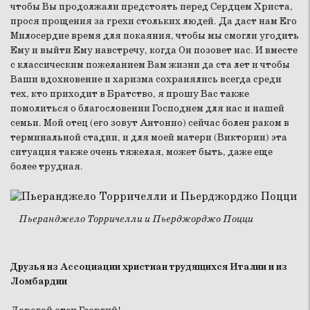
чтобы Вы продолжали предстоять перед Сердцем Христа,
прося прощения за грехи стольких людей. Да даст нам Его
Милосердие время для покаяния, чтобы мы смогли угодить
Ему и выйти Ему навстречу, когда Он позовет нас. И вместе
с классическим пожеланием Вам жизни да ста лет и чтобы
Ваши вдохновение и харизма сохранялись всегда среди
тех, кто приходит в Братство, я прошу Вас также
помолиться о благословении Господнем для нас и нашей
семьи. Мой отец (его зовут Антонио) сейчас болен раком в
терминальной стадии, и для моей матери (Виктории) эта
ситуация также очень тяжелая, может быть, даже еще
более трудная.
Пьеранджело Торричелли и Пьерджорджо Поцци
Друзья из Ассоциации христиан трудящихся Италии и из
Ломбардии