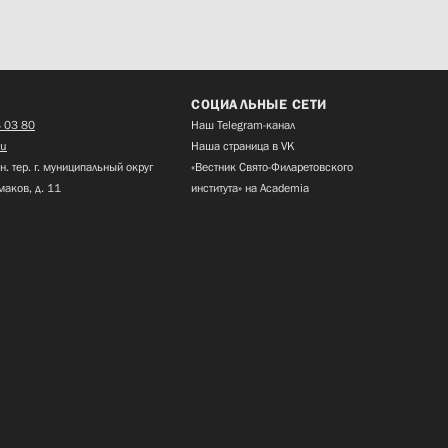
СОЦИАЛЬНЫЕ СЕТИ
 03 80
Наш Telegram-канал
ru
Наша страница в VK
н. тер. г. муниципальный округ
«Вестник Свято-Филаретовского
маков, д. 11
института» на Academia