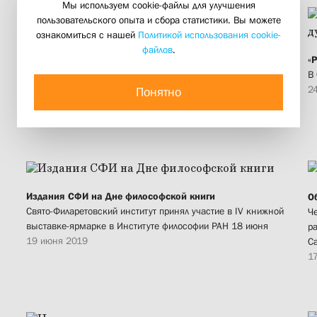
Мы используем cookie-файлы для улучшения
пользовательского опыта и сбора статистики. Вы можете
ознакомиться с нашей
Политикой использования cookie-
В СФИ откроется исторический факультет
файлов
.
Он должен стать научной лабораторией для целостного
«
осмысления истории церкви и общества в России в XX веке
В
24 июня 2019
2
Понятно
Издания СФИ на Дне философской книги
О
Свято-Филаретовский институт принял участие в IV книжной
Ч
выставке-ярмарке в Институте философии РАН 18 июня
р
19 июня 2019
С
1