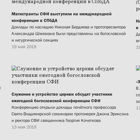
Магистранты СФИ выступили на международной
конференции в СПбДА
Н
Доклады по наследию Николая Бердяева и протопресвитера
в
Александра Шмемана были представлены на богословской
Д
и литургической секциях
в
19 мая 2019
1
«
й
В
Служение и устройство церкви обсудят участники
с
ежегодной богословской конференции СФИ
о
Конференцию открыли доклады почётного профессора
1
Свято-Владимирской семинарии протоиерея Джона Эриксона
и ректора СФИ священника Георгия Кочеткова
13 мая 2019