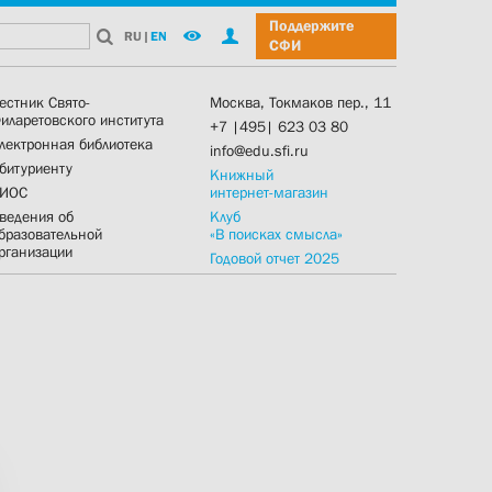
Поддержите
RU
|
EN
СФИ
естник Свято-
Москва, Токмаков пер., 11
иларетовского института
+7 |495| 623 03 80
лектронная библиотека
info@edu.sfi.ru
битуриенту
Книжный
ИОС
интернет-магазин
ведения об
Клуб
бразовательной
«В поисках смысла»
рганизации
Годовой отчет 2025