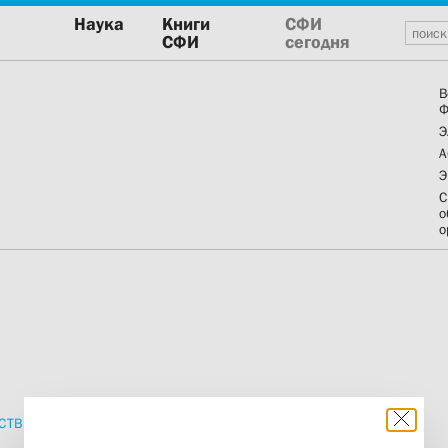
Наука
Книги
СФИ
СФИ
сегодня
В
Ф
Э
А
Э
С
о
о
СТВИЯ
ПРОПОВЕДИ
ИЗДАНИЯ