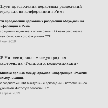
ути преодоления церковных разделений обсуждали на
онференции в Риме
 созидании единства в опыте святых XX века рассказала
екан богословского факультета СФИ
3 мая 2019
 Минске прошла международная конференция «Религия
 коммуникации»
реподаватели СФИ выступили с докладами и встретились со
тудентами Института теологии БГУ
3 апреля 2019