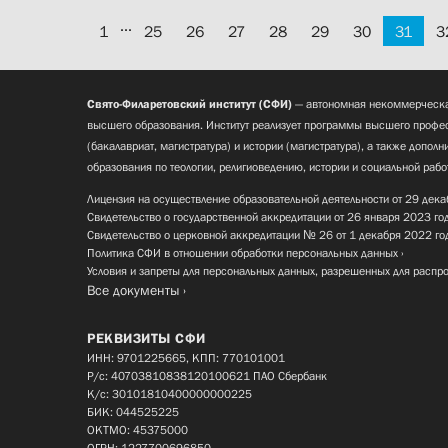
...
1
25
26
27
28
29
30
31
3
Свято-Филаретовский институт (СФИ)
— автономная некоммерческа
высшего образования. Институт реализует программы высшего профес
(бакалавриат, магистратура) и истории (магистратура), а также допол
образования по теологии, религиоведению, истории и социальной рабо
Лицензия на осуществление образовательной деятельности от 29 дека
Свидетельство о государственной аккредитации от 26 января 2023 го
Свидетельство о церковной аккредитации № 26 от 1 декабря 2022 го
Политика СФИ в отношении обработки персональных данных
Условия и запреты для персональных данных, разрешенных для распр
Все документы
РЕКВИЗИТЫ СФИ
ИНН: 9701225665, КПП: 770101001
Р/с: 40703810838120100621 ПАО Сбербанк
К/с: 30101810400000000225
БИК: 044525225
ОКТМО: 45375000