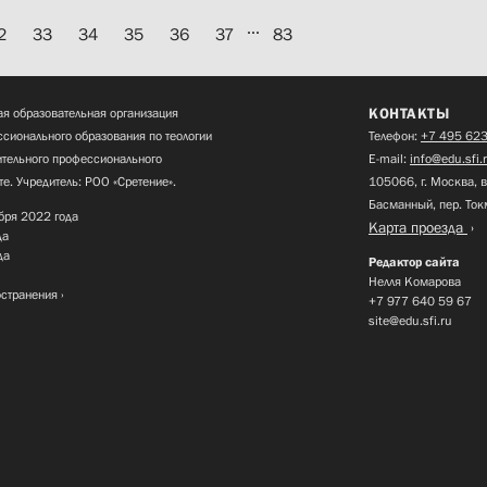
...
2
33
34
35
36
37
83
КОНТАКТЫ
я образовательная организация
сионального образования по теологии
Телефон:
+7 495 623
нительного профессионального
E-mail:
info@edu.sfi.
те. Учредитель: РОО «Сретение».
105066, г. Москва, в
Басманный, пер. Ток
бря 2022 года
Карта проезда
да
да
Редактор сайта
Нелля Комарова
остранения
+7 977 640 59 67
site@edu.sfi.ru