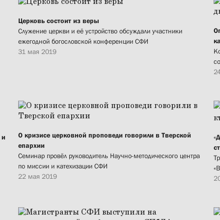
Церковь состоит из веры
О
Служение церкви и её устройство обсуждали участники
к
ежегодной богословской конференции СФИ
К
31 мая 2019
с
2
О кризисе церковной проповеди говорили в Тверской
 и
«
епархии
ст
Семинар провёл руководитель Научно-методического центра
Т
по миссии и катехизации СФИ
«
22 мая 2019
2