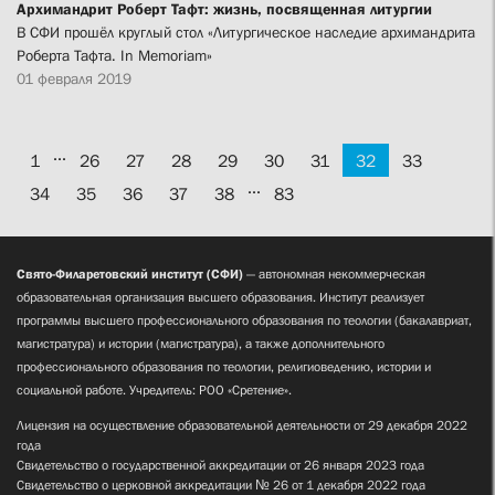
Архимандрит Роберт Тафт: жизнь, посвященная литургии
В СФИ прошёл круглый стол «Литургическое наследие архимандрита
Роберта Тафта. In Memoriam»
01 февраля 2019
...
1
26
27
28
29
30
31
32
33
...
34
35
36
37
38
83
Свято-Филаретовский институт (СФИ)
— автономная некоммерческая
образовательная организация высшего образования. Институт реализует
программы высшего профессионального образования по теологии (бакалавриат,
магистратура) и истории (магистратура), а также дополнительного
профессионального образования по теологии, религиоведению, истории и
социальной работе. Учредитель: РОО «Сретение».
Лицензия на осуществление образовательной деятельности от 29 декабря 2022
года
Свидетельство о государственной аккредитации от 26 января 2023 года
Свидетельство о церковной аккредитации № 26 от 1 декабря 2022 года