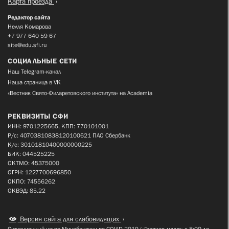
Карта проезда
Редактор сайта
Нелля Комарова
+7 977 640 59 67
site@edu.sfi.ru
СОЦИАЛЬНЫЕ СЕТИ
Наш Telegram-канал
Наша страница в VK
«Вестник Свято-Филаретовского института» на Academia
РЕКВИЗИТЫ СФИ
ИНН: 9701225665, КПП: 770101001
Р/с: 40703810838120100621 ПАО Сбербанк
К/с: 30101810400000000225
БИК: 044525225
ОКТМО: 45375000
ОГРН: 1227700696850
ОКПО: 74556262
ОКВЭД: 85.22
Версия сайта для слабовидящих
Ситуационный центр Минобрнауки по COVID-2019 («Горячая линия» с 8:00 до