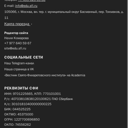
E-mail:
info@edu.sfi.ru
105066, г. Москва, вн. тер. г. муниципальный округ Басманный, пер. Токмаков, д.
11
Карта проезда
Редактор сайта
Нелля Комарова
+7 977 640 59 67
site@edu.sfi.ru
СОЦИАЛЬНЫЕ СЕТИ
Наш Telegram-канал
Наша страница в VK
«Вестник Свято-Филаретовского института» на Academia
РЕКВИЗИТЫ СФИ
ИНН: 9701225665, КПП: 770101001
Р/с: 40703810838120100621 ПАО Сбербанк
К/с: 30101810400000000225
БИК: 044525225
ОКТМО: 45375000
ОГРН: 1227700696850
ОКПО: 74556262