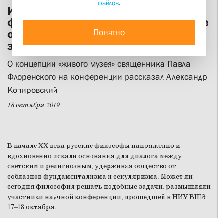
файлов
.
Идеи русских религиозных
философов в современном контексте
Понятно
обсуждали в Высшей школе
экономики
О концепции «живого музея» священника Павла
Флоренского на конференции рассказал Александр
Копировский
18 октября 2019
В начале XX века русские философы напряженно и
вдохновенно искали основания для диалога между
светским и религиозным, удерживая общество от
соблазнов фундаментализма и секуляризма. Может ли
сегодня философия решать подобные задачи, размышляли
участники научной конференции, прошедшей в НИУ ВШЭ
17–18 октября.