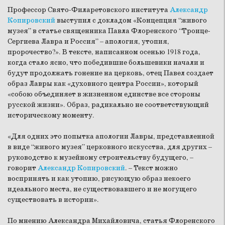
Профессор Свято-Филаретовского института
Александр
Копировский
выступил с докладом «Концепция “живого
музея” в статье священника Павла Флоренского “Троице-
Сергиева Лавра и Россия” – апология, утопия,
пророчество?». В тексте, написанном осенью 1918 года,
когда стало ясно, что победившие большевики начали и
будут продолжать гонение на церковь, отец Павел создает
образ Лавры как «духовного центра России», который
«собою объединяет в жизненном единстве все стороны
русской жизни». Образ, радикально не соответствующий
историческому моменту.
«Для одних это попытка апологии Лавры, представленной
в виде “живого музея” церковного искусства, для других –
руководство к музейному строительству будущего, –
говорит
Александр Копировский
. – Текст можно
воспринять и как утопию, рисующую образ некоего
идеального места, не существовавшего и не могущего
существовать в истории».
По мнению Александра Михайловича, статья Флоренского