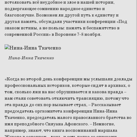
истолковать всё неудобное и злое в нашей истории,
подвергающее сомнению народное единство и
благополучие. Возможен ли другой путь к единству и
другая память, обсуждали участники конференции «Под
знаком истины, а не пользы: память и беспамятство в
современной России» в Воронеже 7–8 ноября.
Нина-Инна Ткаченко
«Когда во второй день конференции мы услышали доклады
профессиональных историков, которые сидят в архивах, о
том, сколько лжи на нас обрушивается и какова правда –
нам стали советовать отключить трансляцию, потому что
эта правда до сих пор вызывает страх, – Рассказывает
председатель оргкомитета конференции Нина-Инна
Ткаченко, председатель малого православного братства во
имя преподобного Силуана Афонского. – Немногие,
например, знают, что книга воспоминаний маршала
Жукова в основном – ложь, и есть папка со списками