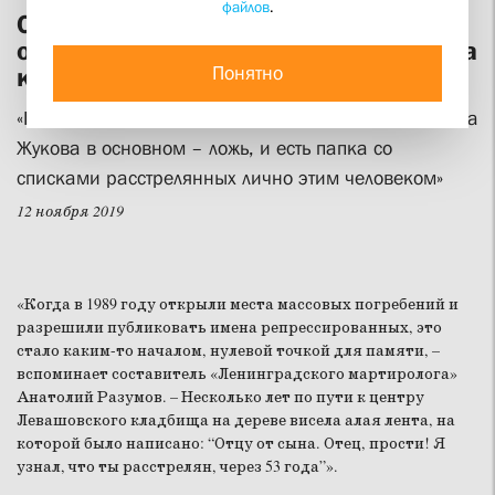
файлов
.
О прошлом, которое вновь и вновь
оказывается настоящим, говорили на
Понятно
конференции в Воронеже
«Немногие знают, что книга воспоминаний маршала
Жукова в основном – ложь, и есть папка со
списками расстрелянных лично этим человеком»
12 ноября 2019
«Когда в 1989 году открыли места массовых погребений и
разрешили публиковать имена репрессированных, это
стало каким-то началом, нулевой точкой для памяти, –
вспоминает составитель «Ленинградского мартиролога»
Анатолий Разумов. – Несколько лет по пути к центру
Левашовского кладбища на дереве висела алая лента, на
которой было написано: “Отцу от сына. Отец, прости! Я
узнал, что ты расстрелян, через 53 года”».