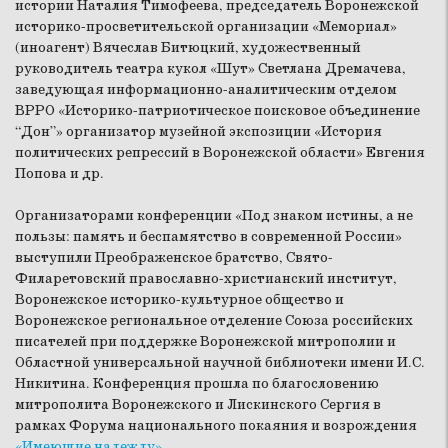
истории Наталия Тимофеева, председатель Воронежской
историко-просветительской организации «Мемориал»
(иноагент) Вячеслав Битюцкий, художественный
руководитель театра кукол «Шут» Светлана Дремачева,
заведующая информационно-аналитическим отделом
ВРРО «Историко-патриотическое поисковое объединение
“Дон”» организатор музейной экспозиции «История
политических репрессий в Воронежской области» Евгения
Попова и др.
Организаторами конференции «Под знаком истины, а не
пользы: память и беспамятство в современной России»
выступили Преображенское братство, Свято-
Филаретовский православно-христианский институт,
Воронежское историко-культурное общество и
Воронежское региональное отделение Союза российских
писателей при поддержке Воронежской митрополии и
Областной универсальной научной библиотеки имени И.С.
Никитина. Конференция прошла по благословению
митрополита Воронежского и Лискинского Сергия в
рамках Форума национального покаяния и возрождения
«Имеющие надежду»
.