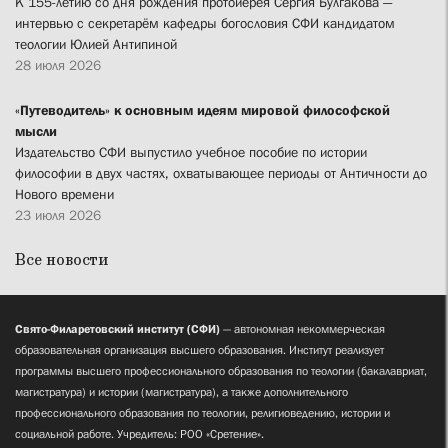
К 155-летию со дня рождения протоиерея Сергия Булгакова —
интервью с секретарём кафедры богословия СФИ кандидатом
теологии Юлией Антипиной
28 июля 2026
«Путеводитель» к основным идеям мировой философской
мысли
Издательство СФИ выпустило учебное пособие по истории
философии в двух частях, охватывающее периоды от Античности до
Нового времени
23 июля 2026
Все новости
Свято-Филаретовский институт (СФИ)
— автономная некоммерческая
образовательная организация высшего образования. Институт реализует
программы высшего профессионального образования по теологии (бакалавриат,
магистратура) и истории (магистратура), а также дополнительного
профессионального образования по теологии, религиоведению, истории и
социальной работе. Учредитель: РОО «Сретение».