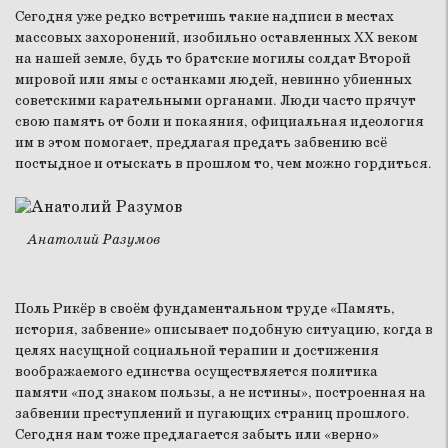
Сегодня уже редко встретишь такие надписи в местах
массовых захоронений, изобильно оставленных XX веком
на нашей земле, будь то братские могилы солдат Второй
мировой или ямы с останками людей, невинно убиенных
советскими карательными органами. Люди часто прячут
свою память от боли и покаяния, официальная идеология
им в этом помогает, предлагая предать забвению всё
постыдное и отыскать в прошлом то, чем можно гордиться.
Анатолий Разумов
Поль Рикёр в своём фундаментальном труде «Память,
история, забвение» описывает подобную ситуацию, когда в
целях насущной социальной терапии и достижения
воображаемого единства осуществляется политика
памяти «под знаком пользы, а не истины», построенная на
забвении преступлений и пугающих страниц прошлого.
Сегодня нам тоже предлагается забыть или «верно»