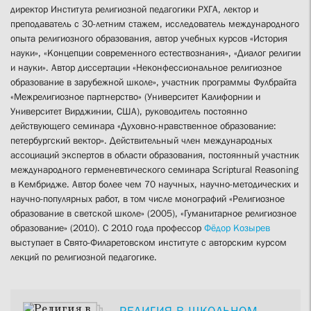
директор Института религиозной педагогики РХГА, лектор и
преподаватель с 30-летним стажем, исследователь международного
опыта религиозного образования, автор учебных курсов «История
науки», «Концепции современного естествознания», «Диалог религии
и науки». Автор диссертации «Неконфессиональное религиозное
образование в зарубежной школе», участник программы Фулбрайта
«Межрелигиозное партнерство» (Университет Калифорнии и
Университет Вирджинии, США), руководитель постоянно
действующего семинара «Духовно-нравственное образование:
петербургский вектор». Действительный член международных
ассоциаций экспертов в области образования, постоянный участник
международного герменевтического семинара Scriptural Reasoning
в Кембридже. Автор более чем 70 научных, научно-методических и
научно-популярных работ, в том числе монографий «Религиозное
образование в светской школе» (2005), «Гуманитарное религиозное
образование» (2010). С 2010 года профессор
Фёдор Козырев
выступает в Свято-Филаретовском институте с авторским курсом
лекций по религиозной педагогике.
РЕЛИГИЯ В ШКОЛЬНОМ