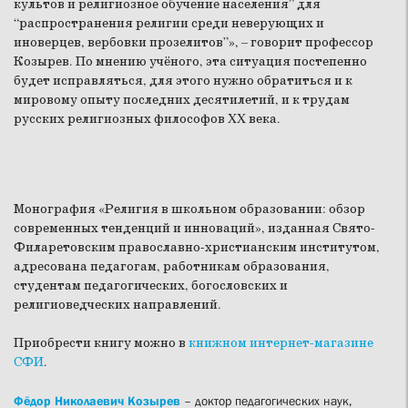
культов и религиозное обучение населения” для
“распространения религии среди неверующих и
иноверцев, вербовки прозелитов”», – говорит профессор
Козырев. По мнению учёного, эта ситуация постепенно
будет исправляться, для этого нужно обратиться и к
мировому опыту последних десятилетий, и к трудам
русских религиозных философов XX века.
Монография «Религия в школьном образовании: обзор
современных тенденций и инноваций», изданная Свято-
Филаретовским православно-христианским институтом,
адресована педагогам, работникам образования,
студентам педагогических, богословских и
религиоведческих направлений.
Приобрести книгу можно в
книжном интернет-магазине
СФИ
.
Фёдор Николаевич Козырев
– доктор педагогических наук,