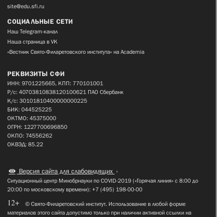
site@edu.sfi.ru
СОЦИАЛЬНЫЕ СЕТИ
Наш Telegram-канал
Наша страница в VK
«Вестник Свято-Филаретовского института» на Academia
РЕКВИЗИТЫ СФИ
ИНН: 9701225665, КПП: 770101001
Р/с: 40703810838120100621 ПАО Сбербанк
К/с: 30101810400000000225
БИК: 044525225
ОКТМО: 45375000
ОГРН: 1227700696850
ОКПО: 74556262
ОКВЭД: 85.22
Версия сайта для слабовидящих
Ситуационный центр Минобрнауки по COVID-2019 («Горячая линия» с 8:00 до
20:00 по московскому времени): +7 (495) 198-00-00
12+
© Свято-Филаретовский институт. Использование в любой форме
материалов этого сайта допустимо только при наличии активной ссылки на