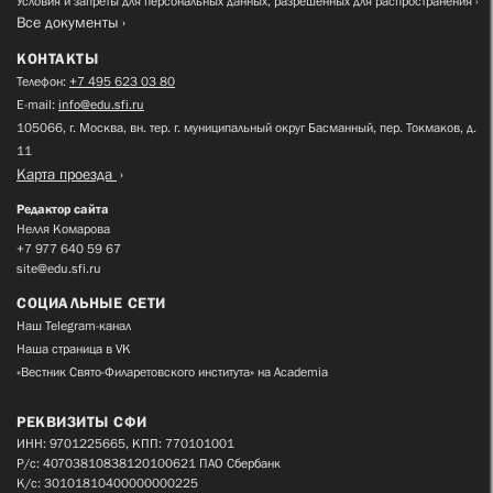
Условия и запреты для персональных данных, разрешенных для распространения
Все документы
КОНТАКТЫ
Телефон:
+7 495 623 03 80
E-mail:
info@edu.sfi.ru
105066, г. Москва, вн. тер. г. муниципальный округ Басманный, пер. Токмаков, д.
11
Карта проезда
Редактор сайта
Нелля Комарова
+7 977 640 59 67
site@edu.sfi.ru
СОЦИАЛЬНЫЕ СЕТИ
Наш Telegram-канал
Наша страница в VK
«Вестник Свято-Филаретовского института» на Academia
РЕКВИЗИТЫ СФИ
ИНН: 9701225665, КПП: 770101001
Р/с: 40703810838120100621 ПАО Сбербанк
К/с: 30101810400000000225