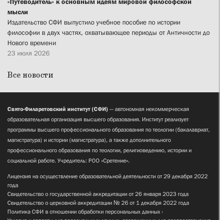
«Путеводитель» к основным идеям мировой философской
мысли
Издательство СФИ выпустило учебное пособие по истории
философии в двух частях, охватывающее периоды от Античности до
Нового времени
23 июля 2026
Все новости
Свято-Филаретовский институт (СФИ)
— автономная некоммерческая
образовательная организация высшего образования. Институт реализует
программы высшего профессионального образования по теологии (бакалавриат,
магистратура) и истории (магистратура), а также дополнительного
профессионального образования по теологии, религиоведению, истории и
социальной работе. Учредитель: РОО «Сретение».
Лицензия на осуществление образовательной деятельности от 29 декабря 2022
года
Свидетельство о государственной аккредитации от 26 января 2023 года
Свидетельство о церковной аккредитации № 26 от 1 декабря 2022 года
Политика СФИ в отношении обработки персональных данных