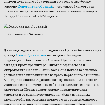
опытом духовного образования в Русском зарубежье, –
говорит
Константин Обозный
, – что также благотворно
повлияло на церковную жизнь оккупированного Северо-
Запада России в 1941–1944 годах».
Константин Обозный
Двум подходам к вопросу о единстве Церкви был посвящен
доклад
Ольги Кузнецовой
на секции «Наследие
выдающихся богословов XX века». Проанализировав
взгляды протопресвитера Николая Афанасьева и
митрополита Иоанна (Зизиуласа), она показала основное
расхождение их позиций по вопросу церковного единства.
В центре внимания Афанасьева – проблема полноценного
участия в евхаристическом собрании каждого его члена, а
митрополит Иоанн делает акцент на канонических
аспектах и старшинстве епископа. «Одна из главных
сложностей в разрешении вопроса о церковном единстве
связана с тем, что одни связывают единство Церкви с