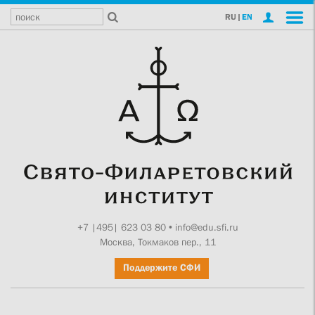
RU
|
EN
+7 |495| 623 03 80
•
info@edu.sfi.ru
Москва, Токмаков пер., 11
Поддержите СФИ