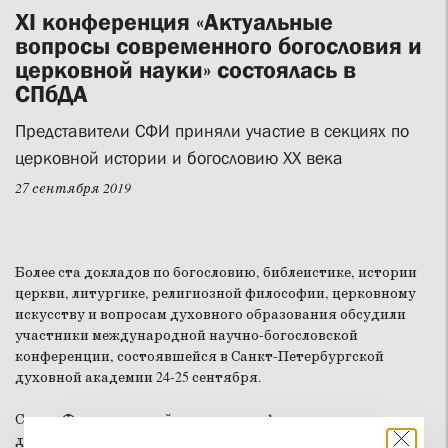
XI конференция «Актуальные
вопросы современного богословия и
церковной науки» состоялась в
СПбДА
Представители СФИ приняли участие в секциях по
церковной истории и богословию XX века
27 сентября 2019
Более ста докладов по богословию, библеистике, истории
церкви, литургике, религиозной философии, церковному
искусству и вопросам духовного образования обсудили
участники международной научно-богословской
конференции, состоявшейся в Санкт-Петербургской
духовной академии 24-25 сентября.
Свято-Филаретовский институт на форуме представляли
декан исторического факультета
Константин Обозный
и