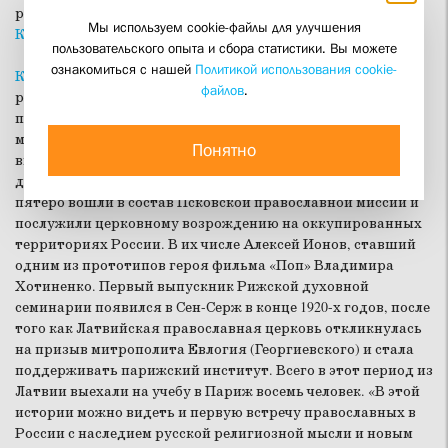
руководитель Богословского колледжа при СФИ
Ольга
Мы используем cookie-файлы для улучшения
Кузнецова
.
пользовательского опыта и сбора статистики. Вы можете
ознакомиться с нашей
Политикой использования cookie-
Константин Обозный
на секции «История Церкви»
файлов
.
рассказал о латвийских студентах Свято-Сергиевского
православного богословского института в Париже в
межвоенный период. Многие из них впоследствии стали
Понятно
выдающимися священнослужителями и миссионерами,
двое – Эммануил Есенский и Иван Харун – епископами,
пятеро вошли в состав Псковской православной миссии и
послужили церковному возрождению на оккупированных
территориях России. В их числе Алексей Ионов, ставший
одним из прототипов героя фильма «Поп» Владимира
Хотиненко. Первый выпускник Рижской духовной
семинарии появился в Сен-Серж в конце 1920-х годов, после
того как Латвийская православная церковь откликнулась
на призыв митрополита Евлогия (Георгиевского) и стала
поддерживать парижский институт. Всего в этот период из
Латвии выехали на учебу в Париж восемь человек. «В этой
истории можно видеть и первую встречу православных в
России с наследием русской религиозной мысли и новым