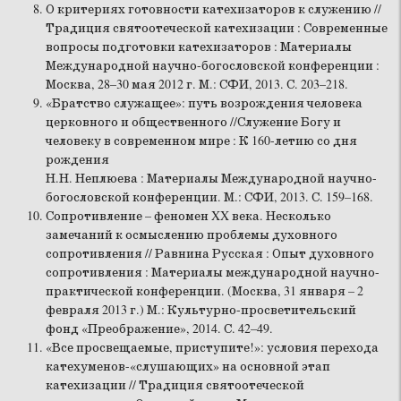
О критериях готовности катехизаторов к служению //
Традиция святоотеческой катехизации : Современные
вопросы подготовки катехизаторов : Материалы
Международной научно-богословской конференции :
Москва, 28–30 мая 2012 г. М.: СФИ, 2013. С. 203–218.
«Братство служащее»: путь возрождения человека
церковного и общественного //Служение Богу и
человеку в современном мире : К 160-летию со дня
рождения
Н.Н. Неплюева : Материалы Международной научно-
богословской конференции. М.: СФИ, 2013. С. 159–168.
Сопротивление – феномен XX века. Несколько
замечаний к осмыслению проблемы духовного
сопротивления // Равнина Русская : Опыт духовного
сопротивления : Материалы международной научно-
практической конференции. (Москва, 31 января – 2
февраля 2013 г.) М.: Культурно-просветительский
фонд «Преображение», 2014. С. 42–49.
«Все просвещаемые, приступите!»: условия перехода
катехуменов-«слушающих» на основной этап
катехизации // Традиция святоотеческой