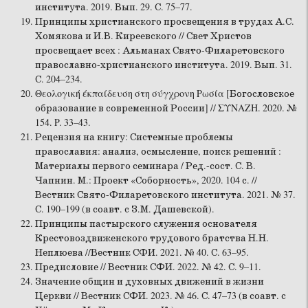
института. 2019. Вып. 29. С. 75–77.
Принципы христианского просвещения в трудах А.С.
Хомякова и И.В. Киреевского // Свет Христов
просвещает всех : Альманах Свято-Филаретовского
православно-христианского института. 2019. Вып. 31.
С. 204–234.
Θεολογική έκπαίδευση στη σύγχρονη Ρωσία [Богословское
образование в современной России] // ΣΥΝΑΖΗ. 2020. №
154. P. 33–43.
Рецензия на книгу: Системные проблемы
православия: анализ, осмысление, поиск решений :
Материалы первого семинара / Ред.-сост. С. В.
Чапнин. М.: Проект «Соборность», 2020. 104 с. //
Вестник Свято-Филаретовского института. 2021. № 37.
С. 190–199 (в соавт. с З.М. Дашевской).
Принципы пастырского служения основателя
Крестовоздвиженского трудового братства Н.Н.
Неплюева //Вестник СФИ. 2021. № 40. С. 63–95.
Предисловие // Вестник СФИ. 2022. № 42. С. 9–11.
Значение общин и духовных движений в жизни
Церкви // Вестник СФИ. 2023. № 46. С. 47–73 (в соавт. с