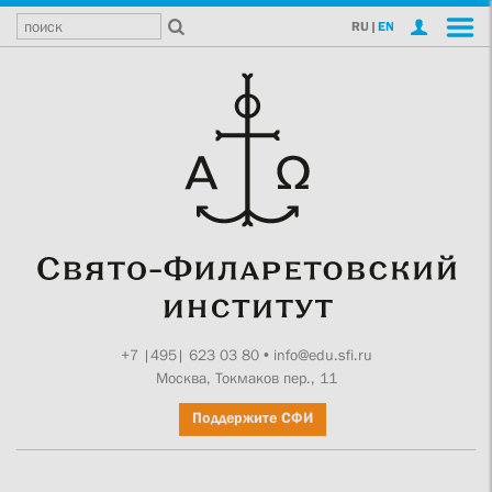
RU
|
EN
+7 |495| 623 03 80
•
info@edu.sfi.ru
Москва, Токмаков пер., 11
Поддержите СФИ