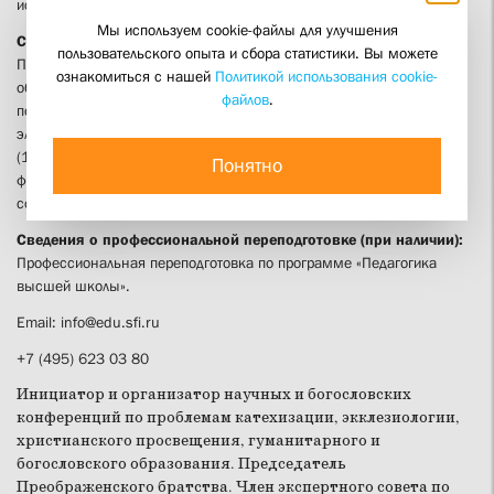
исследователь
Мы используем cookie-файлы для улучшения
Сведения о повышении квалификации (за последние 3 года):
пользовательского опыта и сбора статистики. Вы можете
Повышение квалификации по программам «Инклюзивное
ознакомиться с нашей
Политикой использования cookie-
образование в ВУЗе» (03.2021), «Оказание первой помощи
файлов
.
пострадавшим» (11.2022), «Информационные технологии и
электронная информационно-образовательная среда в вузе»
(12.2023), «Актуализация рабочих программ дисциплин, практик и
Понятно
фондов оценочных средств ОПОП ВО по направлению "Теология" в
соответствии с современными требованиями» (02.2026)
Сведения о профессиональной переподготовке (при наличии):
Профессиональная переподготовка по программе «Педагогика
высшей школы».
Email:
info@edu.sfi.ru
+7 (495) 623 03 80
Инициатор и организатор научных и богословских
конференций по проблемам катехизации, экклезиологии,
христианского просвещения, гуманитарного и
богословского образования. Председатель
Преображенского братства. Член экспертного совета по