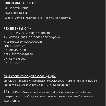
СОЦИАЛЬНЫЕ СЕТИ
Наш Telegram-канал
Наша страница в VK
«Вестник Свято-Филаретовского института» на Academia
РЕКВИЗИТЫ СФИ
ИНН: 9701225665, КПП: 770101001
Р/с: 40703810838120100621 ПАО Сбербанк
К/с: 30101810400000000225
БИК: 044525225
ОКТМО: 45375000
ОГРН: 1227700696850
ОКПО: 74556262
ОКВЭД: 85.22
Версия сайта для слабовидящих
Ситуационный центр Минобрнауки по COVID-2019 («Горячая линия» с 8:00 до
20:00 по московскому времени): +7 (495) 198-00-00
12+
© Свято-Филаретовский институт. Использование в любой форме
материалов этого сайта допустимо только при наличии активной ссылки на
https://sfi.ru/