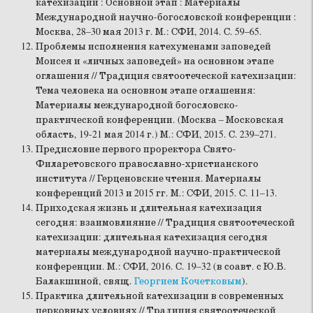
катехизации : Основной этап : Материалы
Международной научно-богословской конференции :
Москва, 28–30 мая 2013 г. М.: СФИ, 2014. С. 59–65.
Проблемы исполнения катехуменами заповедей
Моисея и «личных заповедей» на основном этапе
оглашения // Традиция святоотеческой катехизации:
Тема человека на основном этапе оглашения:
Материалы международной богословско-
практической конференции. (Москва – Московская
область, 19-21 мая 2014 г.) М.: СФИ, 2015. С. 239–271.
Предисловие первого проректора Свято-
Филаретовского православно-христианского
института // Герценовские чтения. Материалы
конференций 2013 и 2015 гг. М.: СФИ, 2015. С. 11–13.
Приходская жизнь и длительная катехизация
сегодня: взаимовлияние // Традиция святоотеческой
катехизации: длительная катехизация сегодня
материалы международной научно-практической
конференции. М.: СФИ, 2016. С. 19–32 (в соавт. с Ю.В.
Балакшиной, свящ.
Георгием Кочетковым
).
Практика длительной катехизации в современных
церковных условиях // Традиция святоотеческой