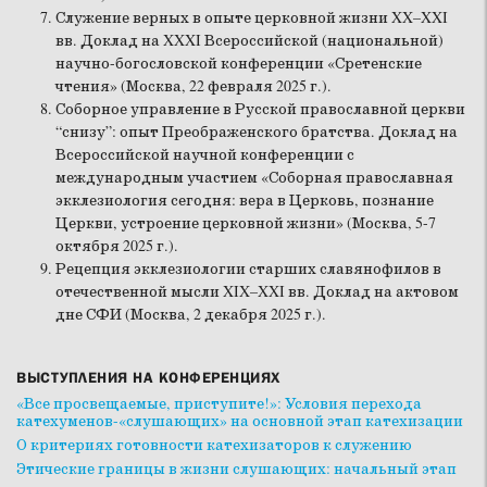
Служение верных в опыте церковной жизни XX–XXI
вв. Доклад на XXXI Всероссийской (национальной)
научно-богословской конференции «Сретенские
чтения» (Москва, 22 февраля 2025 г.).
Соборное управление в Русской православной церкви
“снизу”: опыт Преображенского братства. Доклад на
Всероссийской научной конференции с
международным участием «Соборная православная
экклезиология сегодня: вера в Церковь, познание
Церкви, устроение церковной жизни» (Москва, 5-7
октября 2025 г.).
Рецепция экклезиологии старших славянофилов в
отечественной мысли XIX–XXI вв. Доклад на актовом
дне СФИ (Москва, 2 декабря 2025 г.).
ВЫСТУПЛЕНИЯ НА КОНФЕРЕНЦИЯХ
«Все просвещаемые, приступите!»: Условия перехода
катехуменов-«слушающих» на основной этап катехизации
О критериях готовности катехизаторов к служению
Этические границы в жизни слушающих: начальный этап