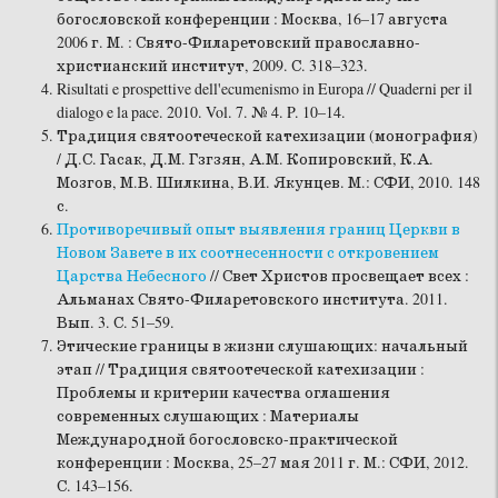
богословской конференции : Москва, 16–17 августа
2006 г. М. : Свято-Филаретовский православно-
христианский институт, 2009. С. 318–323.
Risultati e prospettive dell'ecumenismo in Europa // Quaderni per il
dialogo e la pace. 2010. Vol. 7. № 4. P. 10–14.
Традиция святоотеческой катехизации (монография)
/ Д.С. Гасак, Д.М. Гзгзян, А.М. Копировский, К.А.
Мозгов, М.В. Шилкина, В.И. Якунцев. М.: СФИ, 2010. 148
с.
Противоречивый опыт выявления границ Церкви в
Новом Завете в их соотнесенности с откровением
Царства Небесного
// Свет Христов просвещает всех :
Альманах Свято-Филаретовского института. 2011.
Вып. 3. С. 51–59.
Этические границы в жизни слушающих: начальный
этап // Традиция святоотеческой катехизации :
Проблемы и критерии качества оглашения
современных слушающих : Материалы
Международной богословско-практической
конференции : Москва, 25–27 мая 2011 г. М.: СФИ, 2012.
С. 143–156.