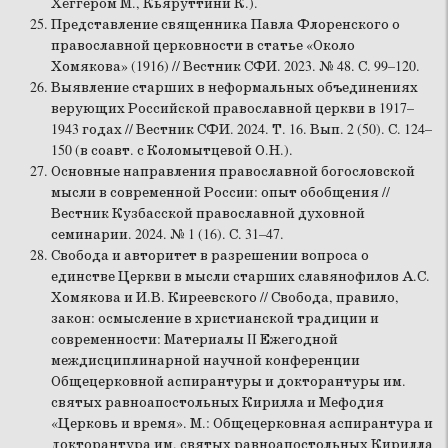
Хёггером М., Кьяруттини К.).
Представление священника Павла Флоренского о
православной церковности в статье «Около
Хомякова» (1916) // Вестник СФИ. 2023. № 48. С. 99–120.
Выявление старших в неформальных объединениях
верующих Российской православной церкви в 1917–
1943 годах // Вестник СФИ. 2024. Т. 16. Вып. 2 (50). С. 124–
150 (в соавт. с Коломытцевой О.Н.).
Основные направления православной богословской
мысли в современной России: опыт обобщения //
Вестник Кузбасской православной духовной
семинарии. 2024. № 1 (16). С. 31–47.
Свобода и авторитет в разрешении вопроса о
единстве Церкви в мысли старших славянофилов А.С.
Хомякова и И.В. Киреевского // Свобода, правило,
закон: осмысление в христианской традиции и
современности: Материалы II Ежегодной
междисциплинарной научной конференции
Общецерковной аспирантуры и докторантуры им.
святых равноапостольных Кирилла и Мефодия
«Церковь и время». М.: Общецерковная аспирантура и
докторантура им. святых равноапостольных Кирилла