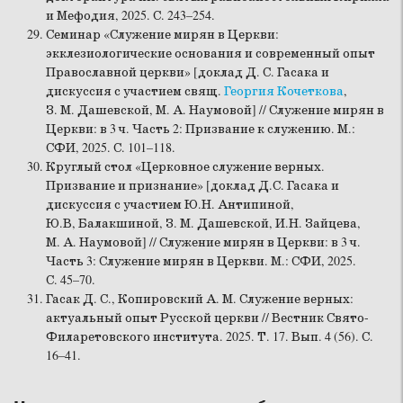
и Мефодия, 2025. С. 243–254.
Семинар «Служение мирян в Церкви:
экклезиологические основания и современный опыт
Православной церкви» [доклад Д. С. Гасака и
дискуссия с участием свящ.
Георгия Кочеткова
,
З. М. Дашевской, М. А. Наумовой] // Служение мирян в
Церкви: в 3 ч. Часть 2: Призвание к служению. М.:
СФИ, 2025. С. 101–118.
Круглый стол «Церковное служение верных.
Призвание и признание» [доклад Д.С. Гасака и
дискуссия с участием Ю.Н. Антипиной,
Ю.В, Балакшиной, З. М. Дашевской, И.Н. Зайцева,
М. А. Наумовой] // Служение мирян в Церкви: в 3 ч.
Часть 3: Служение мирян в Церкви. М.: СФИ, 2025.
С. 45–70.
Гасак Д. С., Копировский А. М. Служение верных:
актуальный опыт Русской церкви // ­Вестник Свято-
Филаретовского института. 2025. Т. 17. Вып. 4 (56). С.
16–41.