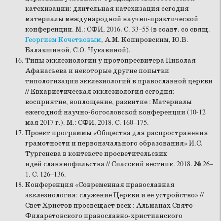
катехизации: длительная катехизация сегодня
материалы международной научно-практической
конференции. М.: СФИ, 2016. С. 33–55 (в соавт. со свящ.
Георгием Кочетковым
, А.М. Копировским, Ю.В.
Балакшиной, С.О. Чукавиной).
Типы экклезиологии у протопресвитера Николая
Афанасьева и некоторые другие попытки
типологизации экклезиологий в православной церкви
// Евхаристическая экклезиология сегодня:
восприятие, воплощение, развитие : Материалы
ежегодной научно-богословской конференции (10-12
мая 2017 г.). М.: СФИ, 2018. С. 160–175.
Проект программы «Общества для распространения
грамотности и первоначального образования» И.С.
Тургенева в контексте просветительских
идей славянофильства // Спасский вестник. 2018. № 26–
1. С. 126–136.
Конференция «Современная православная
экклезиология: служение Церкви и ее устройство» //
Свет Христов просвещает всех : Альманах Свято-
Филаретовского православно-христианского