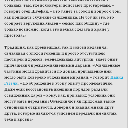
больных, там, где волонтеры помогают престарелым, –
говорит отец Штефан. – Это тянет за собой и вопрос о том,
как понимать служение священника. Не тот ли это, кто
собирает верующих людей – семью или общину – где
только возможно, когда это нельзя сделать в храме у
престола?»
Традиция, как древнейшая, так и совсем недавняя,
связанная с эпохой гонений и просто отсутствием
пастырей и храмов, еженедельных литургий, знает опыт
причащения преждеосвящёнными дарами. «Освящённые
частицы могли храниться по домам, причащение ими
могло быть доверено отдельным мирянам, – говорит
Давид
Гзгзян
. – Но обращение к этому опыту проблематично.
Даже если восстановить внешний порядок раздачи
освящённых даров – кому, как, при каких условиях они
могут быть переданы? Объединяют ли прихожан такие
отношения открытости, доверия и знания жизни друг
друга, которые являются условием передачи им святых
тела и крови?»