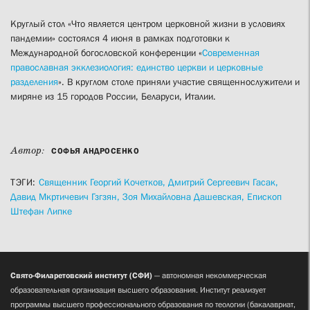
Круглый стол «Что является центром церковной жизни в условиях
пандемии» состоялся 4 июня в рамках подготовки к
Международной богословской конференции «
Современная
православная экклезиология: единство церкви и церковные
разделения
». В круглом столе приняли участие священнослужители и
миряне из 15 городов России, Беларуси, Италии.
Автор:
СОФЬЯ АНДРОСЕНКО
ТЭГИ:
Священник Георгий Кочетков,
Дмитрий Сергеевич Гасак,
Давид Мкртичевич Гзгзян,
Зоя Михайловна Дашевская,
Епископ
Штефан Липке
Свято-Филаретовский институт (СФИ)
— автономная некоммерческая
образовательная организация высшего образования. Институт реализует
программы высшего профессионального образования по теологии (бакалавриат,