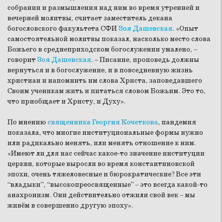
собрании и размышления над ним во время утренней и
вечерней молитвы, считает заместитель декана
богословского факультета СФИ
Зоя Дашевская
. «Опыт
самостоятельной молитвы показал, насколько место слова
Божьего в среднеприходском богослужении умалено, –
говорит
Зоя Дашевская
. – Писание, проповедь должны
вернуться и в богослужение, и в повседневную жизнь
христиан и напомнить им слова Христа, заповедавшего
Своим ученикам жить и питаться словом Божьим. Это то,
что приобщает и Христу, и Духу».
По мнению
священника Георгия Кочеткова
, пандемия
показала, что многие институциональные формы нужно
или радикально менять, или менять отношение к ним.
«Имеют ли для нас сейчас какое-то значение институции
церкви, которые выросли во время константиновской
эпохи, очень тяжеловесные и бюрократические? Все эти
“владыки”, “высокопреосвященные” – это всегда какой-то
анахронизм. Они действительно отжили свой век – мы
живём в совершенно другую эпоху».