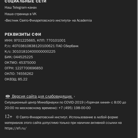
СОЦИАЛЬНЫЕ СЕТИ
Наш Telegram-канал
Наша страница в VK
«Вестник Свято-Филаретовского института» на Academia
РЕКВИЗИТЫ СФИ
ИНН: 9701225665, КПП: 770101001
Р/с: 40703810838120100621 ПАО Сбербанк
К/с: 30101810400000000225
БИК: 044525225
ОКТМО: 45375000
ОГРН: 1227700696850
ОКПО: 74556262
ОКВЭД: 85.22
Версия сайта для слабовидящих
Ситуационный центр Минобрнауки по COVID-2019 («Горячая линия» с 8:00 до
20:00 по московскому времени): +7 (495) 198-00-00
12+
© Свято-Филаретовский институт. Использование в любой форме
материалов этого сайта допустимо только при наличии активной ссылки на
https://sfi.ru/