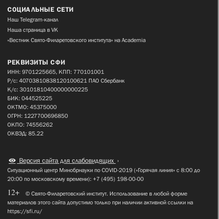
СОЦИАЛЬНЫЕ СЕТИ
Наш Telegram-канал
Наша страница в VK
«Вестник Свято-Филаретовского института» на Academia
РЕКВИЗИТЫ СФИ
ИНН: 9701225665, КПП: 770101001
Р/с: 40703810838120100621 ПАО Сбербанк
К/с: 30101810400000000225
БИК: 044525225
ОКТМО: 45375000
ОГРН: 1227700696850
ОКПО: 74556262
ОКВЭД: 85.22
Версия сайта для слабовидящих
Ситуационный центр Минобрнауки по COVID-2019 («Горячая линия» с 8:00 до
20:00 по московскому времени): +7 (495) 198-00-00
12+
© Свято-Филаретовский институт. Использование в любой форме
материалов этого сайта допустимо только при наличии активной ссылки на
https://sfi.ru/