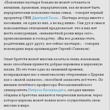
«Положение пастыря больше не может оставаться
внешним, правовым, иерархическим, как не может быть
иерархическим положение главы семьи, – говорит первый
проректор СФИ
Дмитрий Гасак
. – Пастырь всегда вместе с
пасомыми, он один из них, а не над ними». Сам дух и смысл
новозаветных отношений предполагает, что в них нет
места конкуренции, «ненавистной розни мира сего»,
превозношению и господству. «Мы все должны стать
родителями друг другу, все сейчас пастыри», – говорил
исповедник веры архимандрит Сергий (Савельев).
Опыт братств может многим казаться очень локальным,
мало способным принести добрые перемены в церковную
жизнь. Но это тоже одно из знамений времени,
возвращающее нас к евангельскому откровению о Церкви
как о «малой закваске», способной заквасить всё тесто. По
мнению почётного профессора Фессалоникийского
университета
Петроса Василиадиса
, сегодня именно
общины и братства являются творческим началом, через
которое церковь может полнее всего осуществлять свою
миссию в мире.