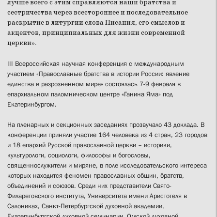
лучше всего с этим справляются наши братства и
сестричества через всестороннее и последовательное
раскрытие в литургии слова Писания, его смыслов и
акцентов, принципиальных для жизни современной
церкви».
III Всероссийская научная конференция с международным
участием «Православные братства в истории России: явление
единства в разрозненном мире» состоялась 7-9 февраля в
епархиальном паломническом центре «Ганина Яма» под
Екатеринбургом.
На пленарных и секционных заседаниях прозвучало 43 доклада. В
конференции приняли участие 164 человека из 4 стран, 23 городов
и 18 епархий Русской православной церкви – историки,
культурологи, социологи, философы и богословы,
священнослужители и миряне, в поле исследовательского интереса
которых находится феномен православных общин, братств,
объединений и союзов. Среди них представители Свято-
Филаретовского института, Университета имени Аристотеля в
Салониках, Санкт-Петербургской духовной академии,
Екатеринбургской духовной семинарии, Омской духовной