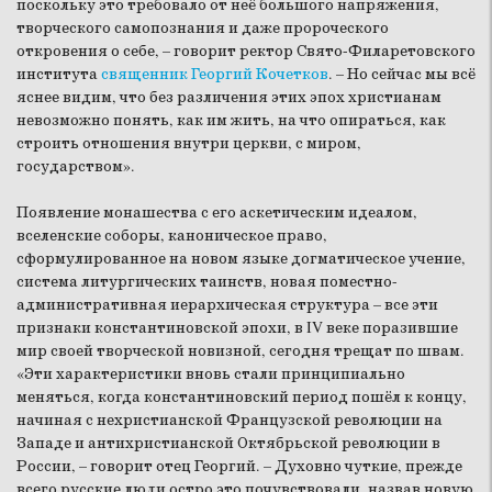
поскольку это требовало от неё большого напряжения,
творческого самопознания и даже пророческого
откровения о себе, – говорит ректор Свято-Филаретовского
института
священник Георгий Кочетков
. – Но сейчас мы всё
яснее видим, что без различения этих эпох христианам
невозможно понять, как им жить, на что опираться, как
строить отношения внутри церкви, с миром,
государством».
Появление монашества с его аскетическим идеалом,
вселенские соборы, каноническое право,
сформулированное на новом языке догматическое учение,
система литургических таинств, новая поместно-
административная иерархическая структура – все эти
признаки константиновской эпохи, в IV веке поразившие
мир своей творческой новизной, сегодня трещат по швам.
«Эти характеристики вновь стали принципиально
меняться, когда константиновский период пошёл к концу,
начиная с нехристианской Французской революции на
Западе и антихристианской Октябрьской революции в
России, – говорит отец Георгий. – Духовно чуткие, прежде
всего русские люди остро это почувствовали, назвав новую