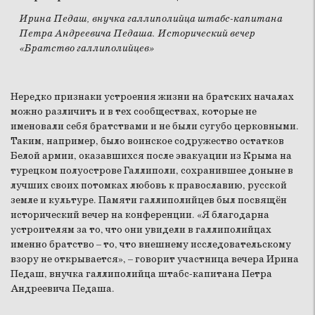
Ирина Педаш, внучка галлиполийца штабс-капитана
Петра Андреевича Педаша. Исторический вечер
«Братство галлиполийцев»
Нередко признаки устроения жизни на братских началах
можно различить и в тех сообществах, которые не
именовали себя братствами и не были сугубо церковными.
Таким, например, было воинское содружество остатков
Белой армии, оказавшихся после эвакуации из Крыма на
турецком полуострове Галлиполи, сохранившее доныне в
лучших своих потомках любовь к православию, русской
земле и культуре. Памяти галлиполийцев был посвящён
исторический вечер на конференции. «Я благодарна
устроителям за то, что они увидели в галлиполийцах
именно братство – то, что внешнему исследовательскому
взору не открывается», – говорит участница вечера Ирина
Педаш, внучка галлиполийца штабс-капитана Петра
Андреевича Педаша.