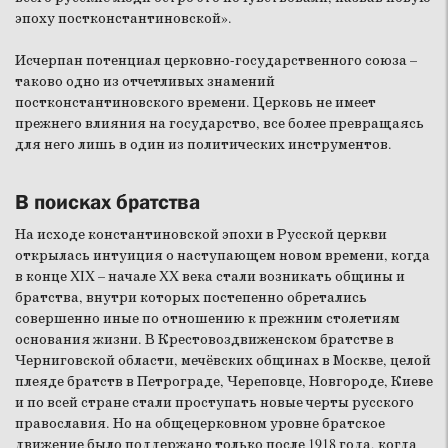
эпоху постконстантиновской».
Исчерпан потенциал церковно-государственного союза –
таково одно из отчетливых знамений
постконстантиновского времени. Церковь не имеет
прежнего влияния на государство, все более превращаясь
для него лишь в один из политических инструментов.
В поисках братства
На исходе константиновской эпохи в Русской церкви
открылась интуиция о наступающем новом времени, когда
в конце XIX – начале XX века стали возникать общины и
братства, внутри которых постепенно обретались
совершенно иные по отношению к прежним столетиям
основания жизни. В Крестовоздвиженском братстве в
Черниговской области, мечёвских общинах в Москве, целой
плеяде братств в Петрограде, Череповце, Новгороде, Киеве
и по всей стране стали проступать новые черты русского
православия. Но на общецерковном уровне братское
движение было поддержано только после 1918 года, когда