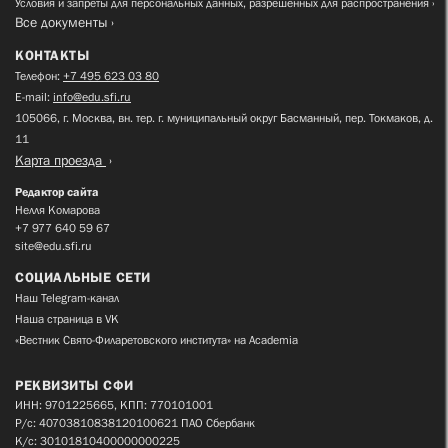
Условия и запреты для персональных данных, разрешенных для распространения
Все документы
КОНТАКТЫ
Телефон:
+7 495 623 03 80
E-mail:
info@edu.sfi.ru
105066, г. Москва, вн. тер. г. муниципальный округ Басманный, пер. Токмаков, д.
11
Карта проезда
Редактор сайта
Нелля Комарова
+7 977 640 59 67
site@edu.sfi.ru
СОЦИАЛЬНЫЕ СЕТИ
Наш Telegram-канал
Наша страница в VK
«Вестник Свято-Филаретовского института» на Academia
РЕКВИЗИТЫ СФИ
ИНН: 9701225665, КПП: 770101001
Р/с: 40703810838120100621 ПАО Сбербанк
К/с: 30101810400000000225