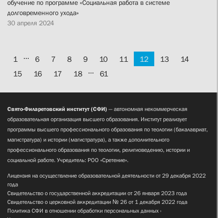
обучение по программе «Социальная работа в системе
долговременного ухода»
30 апреля 2024
...
1
6
7
8
9
10
11
12
13
14
...
15
16
17
18
61
Свято-Филаретовский институт (СФИ)
— автономная некоммерческая
образовательная организация высшего образования. Институт реализует
программы высшего профессионального образования по теологии (бакалавриат,
магистратура) и истории (магистратура), а также дополнительного
профессионального образования по теологии, религиоведению, истории и
социальной работе. Учредитель: РОО «Сретение».
Лицензия на осуществление образовательной деятельности от 29 декабря 2022
года
Свидетельство о государственной аккредитации от 26 января 2023 года
Свидетельство о церковной аккредитации № 26 от 1 декабря 2022 года
Политика СФИ в отношении обработки персональных данных