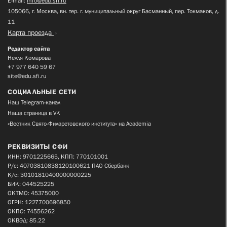
E-mail:
info@edu.sfi.ru
105066, г. Москва, вн. тер. г. муниципальный округ Басманный, пер. Токмаков, д.
11
Карта проезда
Редактор сайта
Нелля Комарова
+7 977 640 59 67
site@edu.sfi.ru
СОЦИАЛЬНЫЕ СЕТИ
Наш Telegram-канал
Наша страница в VK
«Вестник Свято-Филаретовского института» на Academia
РЕКВИЗИТЫ СФИ
ИНН: 9701225665, КПП: 770101001
Р/с: 40703810838120100621 ПАО Сбербанк
К/с: 30101810400000000225
БИК: 044525225
ОКТМО: 45375000
ОГРН: 1227700696850
ОКПО: 74556262
ОКВЭД: 85.22