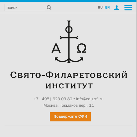
RU
|
EN
+7 |495| 623 03 80
•
info@edu.sfi.ru
Москва, Токмаков пер., 11
Поддержите СФИ