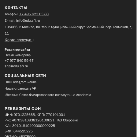
КОНТАКТЫ
Телефон:
+7 495 623 03 80
E-mail:
info@edu.sfi.ru
105066, г. Москва, вн. тер. г. муниципальный округ Басманный, пер. Токмаков, д.
11
Карта проезда
Редактор сайта
Нелля Комарова
+7 977 640 59 67
site@edu.sfi.ru
СОЦИАЛЬНЫЕ СЕТИ
Наш Telegram-канал
Наша страница в VK
«Вестник Свято-Филаретовского института» на Academia
РЕКВИЗИТЫ СФИ
ИНН: 9701225665, КПП: 770101001
Р/с: 40703810838120100621 ПАО Сбербанк
К/с: 30101810400000000225
БИК: 044525225
ОКТМО: 45375000