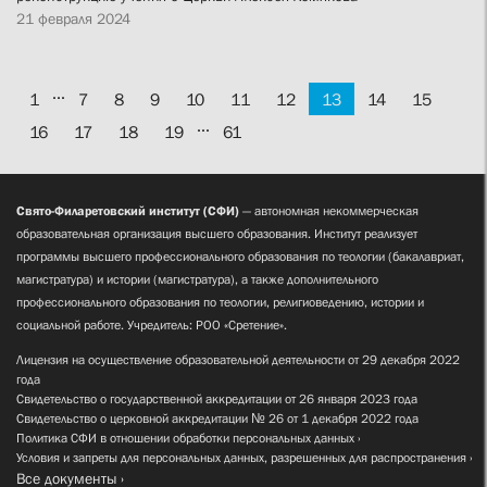
21 февраля 2024
...
1
7
8
9
10
11
12
13
14
15
...
16
17
18
19
61
Свято-Филаретовский институт (СФИ)
— автономная некоммерческая
образовательная организация высшего образования. Институт реализует
программы высшего профессионального образования по теологии (бакалавриат,
магистратура) и истории (магистратура), а также дополнительного
профессионального образования по теологии, религиоведению, истории и
социальной работе. Учредитель: РОО «Сретение».
Лицензия на осуществление образовательной деятельности от 29 декабря 2022
года
Свидетельство о государственной аккредитации от 26 января 2023 года
Свидетельство о церковной аккредитации № 26 от 1 декабря 2022 года
Политика СФИ в отношении обработки персональных данных
Условия и запреты для персональных данных, разрешенных для распространения
Все документы