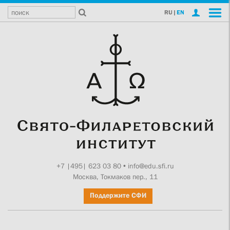
RU
|
EN
+7 |495| 623 03 80
•
info@edu.sfi.ru
Москва, Токмаков пер., 11
Поддержите СФИ