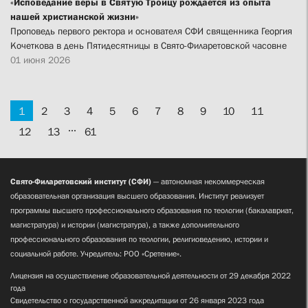
«Исповедание веры в Святую Троицу рождается из опыта
нашей христианской жизни»
Проповедь первого ректора и основателя СФИ священника Георгия
Кочеткова в день Пятидесятницы в Свято-Филаретовской часовне
01 июня 2026
1
2
3
4
5
6
7
8
9
10
11
...
12
13
61
Свято-Филаретовский институт (СФИ)
— автономная некоммерческая
образовательная организация высшего образования. Институт реализует
программы высшего профессионального образования по теологии (бакалавриат,
магистратура) и истории (магистратура), а также дополнительного
профессионального образования по теологии, религиоведению, истории и
социальной работе. Учредитель: РОО «Сретение».
Лицензия на осуществление образовательной деятельности от 29 декабря 2022
года
Свидетельство о государственной аккредитации от 26 января 2023 года