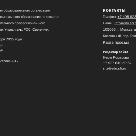
КОНТАКТЫ
я образовательная организация
сионального образования по теологии
Телефон:
+7 495 623
нительного профессионального
E-mail:
info@edu.sfi.
те. Учредитель: РОО «Сретение».
105066, г. Москва, в
Басманный, пер. Ток
бря 2022 года
Карта проезда
да
да
Редактор сайта
Нелля Комарова
остранения
+7 977 640 59 67
site@edu.sfi.ru