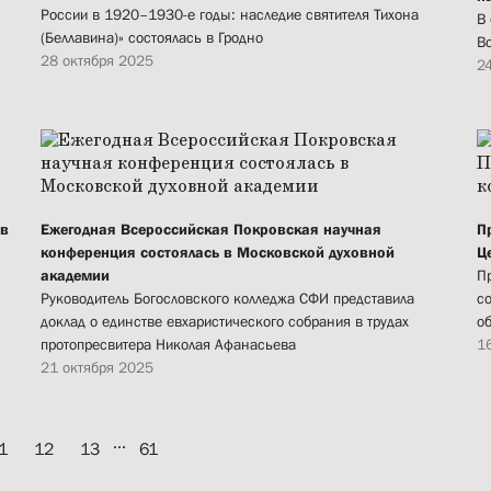
России в 1920–1930-е годы: наследие святителя Тихона
В
(Беллавина)» состоялась в Гродно
В
28 октября 2025
2
 в
Ежегодная Всероссийская Покровская научная
П
конференция состоялась в Московской духовной
Ц
академии
П
Руководитель Богословского колледжа СФИ представила
с
доклад о единстве евхаристического собрания в трудах
о
протопресвитера Николая Афанасьева
1
21 октября 2025
...
1
12
13
61