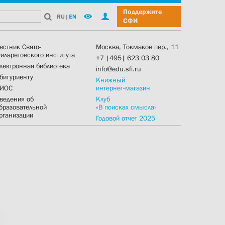
Поддержите
RU
|
EN
СФИ
естник Свято-
Москва, Токмаков пер., 11
иларетовского института
+7 |495| 623 03 80
лектронная библиотека
info@edu.sfi.ru
битуриенту
Книжный
ИОС
интернет-магазин
ведения об
Клуб
бразовательной
«В поисках смысла»
рганизации
Годовой отчет 2025