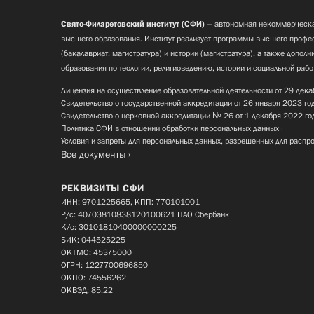
Свято-Филаретовский институт (СФИ)
— автономная некоммерческа
высшего образования. Институт реализует программы высшего профес
(бакалавриат, магистратура) и истории (магистратура), а также допол
образования по теологии, религиоведению, истории и социальной рабо
Лицензия на осуществление образовательной деятельности от 29 дека
Свидетельство о государственной аккредитации от 26 января 2023 го
Свидетельство о церковной аккредитации № 26 от 1 декабря 2022 го
Политика СФИ в отношении обработки персональных данных
Условия и запреты для персональных данных, разрешенных для распр
Все документы
РЕКВИЗИТЫ СФИ
ИНН: 9701225665, КПП: 770101001
Р/с: 40703810838120100621 ПАО Сбербанк
К/с: 30101810400000000225
БИК: 044525225
ОКТМО: 45375000
ОГРН: 1227700696850
ОКПО: 74556262
ОКВЭД: 85.22