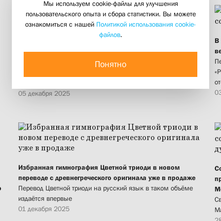
Мы используем cookie-файлы для улучшения
пользовательского опыта и сбора статистики. Вы можете
ознакомиться с нашей
Политикой использования cookie-
файлов
.
В
«Найти ниточку живого предания — всё равно что найти
в
клад с сокровищами»
П
В Воронеже состоялась презентация книг СФИ,
Понятно
«
посвящённых опыту новомучеников и исповедников
о
Русской церкви, членов православных общин и братств
0
05 декабря 2025
Избранная гимнография Цветной триоди в новом
С
переводе с древнегреческого оригинала уже в продаже
п
о
Перевод Цветной триоди на русский язык в таком объёме
М
издаётся впервые
Св
01 декабря 2025
М
2