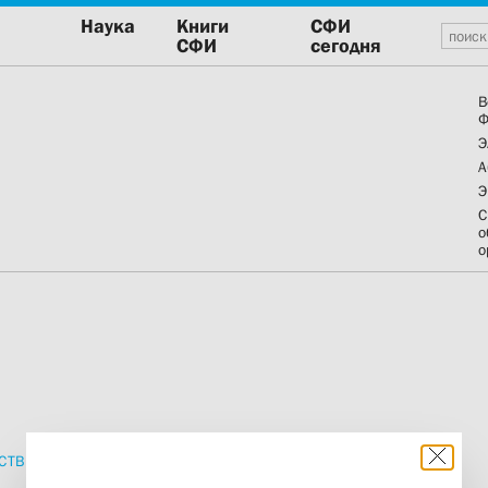
Наука
Книги
СФИ
СФИ
сегодня
В
Ф
Э
А
Э
С
о
о
СТВИЯ
ПРОПОВЕДИ
ИЗДАНИЯ