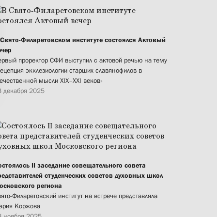
 Свято-Филаретовском институте состоялся Актовый
ечер
ервый проректор СФИ выступил с актовой речью на тему
Рецепция экклезиологии старших славянофилов в
течественной мысли XIX–XXI веков»
3 декабря 2025
остоялось II заседание совещательного совета
редставителей студенческих советов духовных школ
осковского региона
ято-Филаретовский институт на встрече представляла
ария Коржова
8 ноября 2025