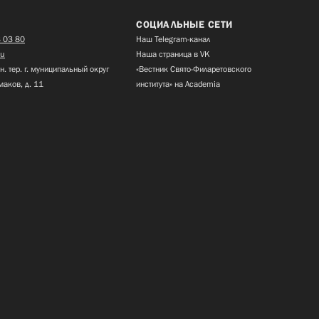
СОЦИАЛЬНЫЕ СЕТИ
 03 80
Наш Telegram-канал
ru
Наша страница в VK
н. тер. г. муниципальный округ
«Вестник Свято-Филаретовского
маков, д. 11
института» на Academia