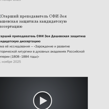
тарший преподаватель СФИ Зоя Дашевская защитила
андидатскую диссертацию
ема её исследования — «Зарождение и развитие
сторической литургики в духовных академиях Российской
мперии (1808–1884 годы)»
1 ноября 2025