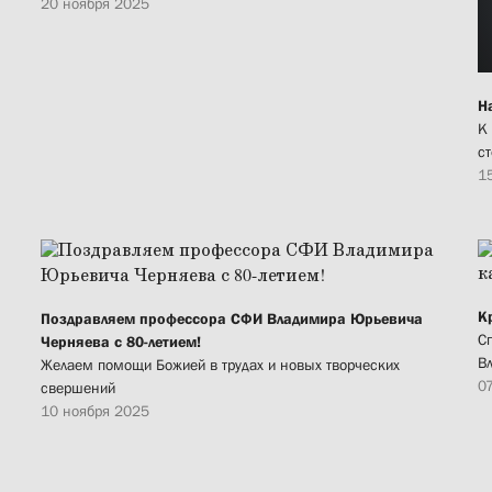
20 ноября 2025
Н
К
с
1
К
Поздравляем профессора СФИ Владимира Юрьевича
С
Черняева с 80-летием!
В
Желаем помощи Божией в трудах и новых творческих
0
свершений
10 ноября 2025