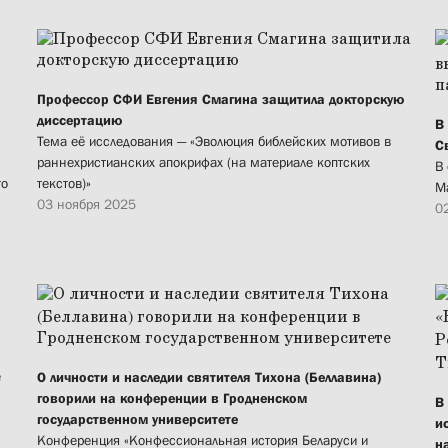
Профессор СФИ Евгения Смагина защитила докторскую
диссертацию
В
Тема её исследования — «Эволюция библейских мотивов в
С
раннехристианских апокрифах (на материале коптских
В
то
текстов)»
М
03 ноября 2025
0
е
О личности и наследии святителя Тихона (Беллавина)
говорили на конференции в Гродненском
В
государственном университете
и
Конференция «Конфессиональная история Беларуси и
н