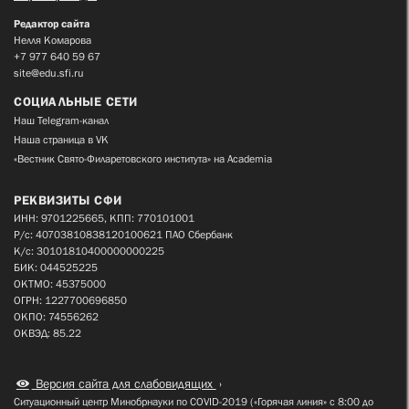
Редактор сайта
Нелля Комарова
+7 977 640 59 67
site@edu.sfi.ru
СОЦИАЛЬНЫЕ СЕТИ
Наш Telegram-канал
Наша страница в VK
«Вестник Свято-Филаретовского института» на Academia
РЕКВИЗИТЫ СФИ
ИНН: 9701225665, КПП: 770101001
Р/с: 40703810838120100621 ПАО Сбербанк
К/с: 30101810400000000225
БИК: 044525225
ОКТМО: 45375000
ОГРН: 1227700696850
ОКПО: 74556262
ОКВЭД: 85.22
Версия сайта для слабовидящих
Ситуационный центр Минобрнауки по COVID-2019 («Горячая линия» с 8:00 до