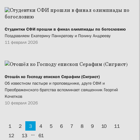
Студентки СФИ прошли в финал олимпиады по богословию
Поздравляем Екатерину Панкратову и Полину Андрееву
11 февраля 2026
Отошёл ко Господу епископ Серафим (Сигрист)
Об известном пастыре и проповеднике, друге СФИ и
Преображенского братства вспоминает священник Георгий
Кочетков
10 февраля 2026
1
2
3
4
5
6
7
8
9
10
11
...
12
13
61