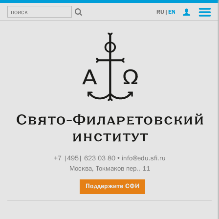
RU
|
EN
+7 |495| 623 03 80
•
info@edu.sfi.ru
Москва, Токмаков пер., 11
Поддержите СФИ