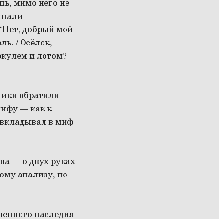
ь, мимо него не
инали
 “Нет, добрый мой
ль. / Осёлок,
иркулем и лотом?
ники обратили
мифу — как к
 вкладывал в миф
ва — о двух руках
ному анализу, но
венного наследия