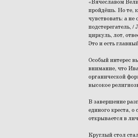
«Вячеславом Вели
пройдёшь. Но те,
чувствовать: а не
подстерегатель, / 
циркуль, лот, отв
Это и есть главны
Особый интерес в
внимание, что Ива
органической фор
высокое религиозн
В завершение разг
единого креста, о
открывается в ли
Круглый стол ста