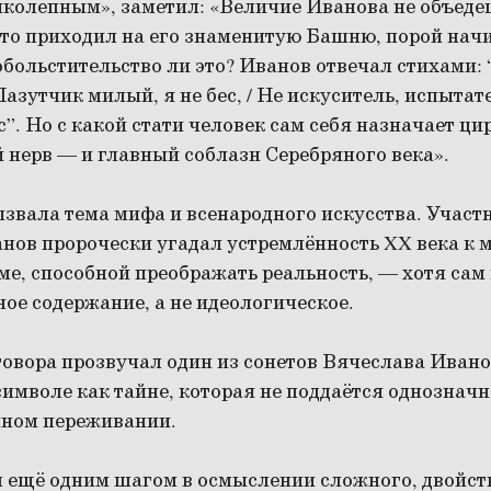
колепным», заметил: «Величие Иванова не объедеш
 кто приходил на его знаменитую Башню, порой нач
 обольстительство ли это? Иванов отвечал стихами:
Лазутчик милый, я не бес, / Не искуситель, испытате
ес”. Но с какой стати человек сам себя назначает ц
й нерв — и главный соблазн Серебряного века».
ызвала тема мифа и всенародного искусства. Участ
нов пророчески угадал устремлённость XX века к 
ме, способной преображать реальность, — хотя сам
ое содержание, а не идеологическое.
овора прозвучал один из сонетов Вячеслава Ивано
 символе как тайне, которая не поддаётся однознач
чном переживании.
л ещё одним шагом в осмыслении сложного, двойст