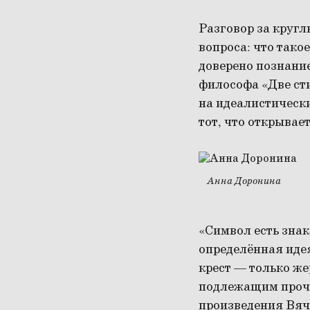
Разговор за круг
вопроса: что тако
доверено познани
философа «Две сти
на идеалистическ
тот, что открывае
Анна Доронина
«Символ есть знак
определённая идея
крест — только же
подлежащим прочт
произведения Вяч