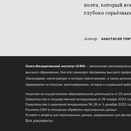
поэта, который вс
глубоко серьёзным
Автор:
АНАСТАСИЯ ТЮР
Свято-Филаретовский институт (СФИ)
— автономная некоммерческа
высшего образования. Институт реализует программы высшего профес
(бакалавриат, магистратура) и истории (магистратура), а также допол
образования по теологии, религиоведению, истории и социальной рабо
Лицензия на осуществление образовательной деятельности от 29 дека
Свидетельство о государственной аккредитации от 26 января 2023 го
Свидетельство о церковной аккредитации № 26 от 1 декабря 2022 го
Политика СФИ в отношении обработки персональных данных
Условия и запреты для персональных данных, разрешенных для распр
Все документы