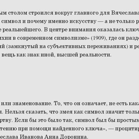
лым столом строился вокруг главного для Вячеслав
е символ и почему именно искусству — а не только 
е реальнейшего. В центре внимания оказалась клю
хии в современном символизме» (1909), где он раз
ий (замкнутый на субъективных переживаниях) и 
т вещь как знак иной, высшей реальности.
 или знаменование. То, что он означает, не есть ка
. Нельзя сказать, что змея как символ значит толь
ртву. Если бы это было так, символ был бы просты
ению при помощи найденного ключа», — процити
еслава Иванова Анна Доронина.