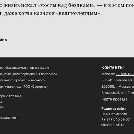
ю жизнь искал «мосты над безднами» — и в этом по
, даже когда казался «великолепным».
ИНА
КОНТАКТЫ
я образовательная организация
сионального образования по теологии
Телефон:
+7 495 623
нительного профессионального
E-mail:
info@edu.sfi.
те. Учредитель: РОО «Сретение».
105066, г. Москва, в
Басманный, пер. Ток
бря 2022 года
Карта проезда
да
да
Редактор сайта
Нелля Комарова
остранения
+7 977 640 59 67
site@edu.sfi.ru