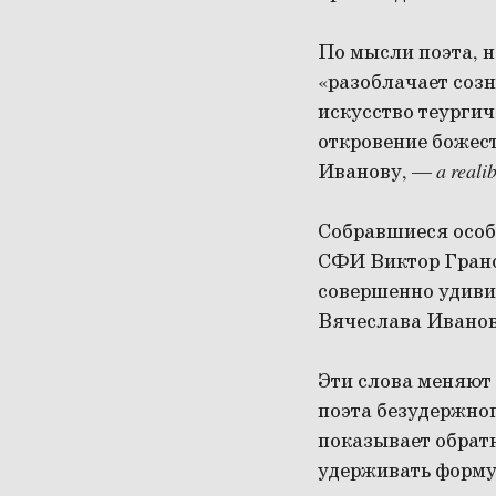
По мысли поэта, н
«разоблачает соз
искусство теургич
откровение божес
Иванову, —
a reali
Собравшиеся особ
СФИ Виктор Грано
совершенно удивит
Вячеслава Иванов
Эти слова меняют
поэта безудержног
показывает обрат
удерживать форму 