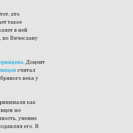
тот, кто
ет такое
вляет в ней
, по Вячеславу
еринцева
. Доцент
ринцев
считал
бряного века у
принимали как
инцев же
нность, умение
одавляя его. В