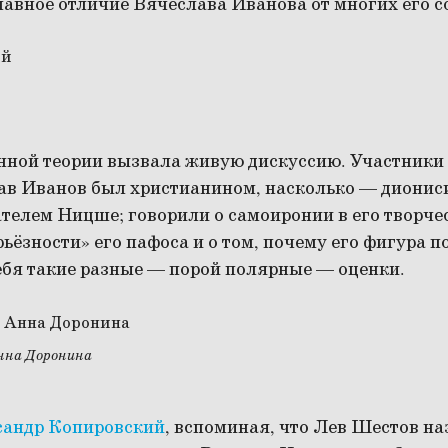
лавное отличие Вячеслава Иванова от многих его 
нной теории вызвала живую дискуссию. Участники 
ав Иванов был христианином, насколько — диониси
телем Ницше; говорили о самоиронии в его творчес
ьёзности» его пафоса и о том, почему его фигура 
ебя такие разные — порой полярные — оценки.
нна Доронина
сандр Копировский
, вспоминая, что Лев Шестов н