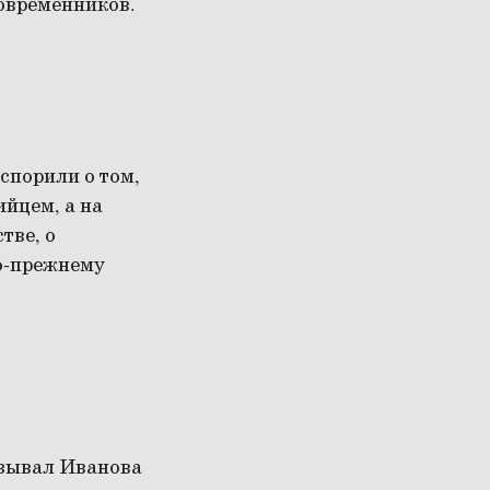
современников.
спорили о том,
йцем, а на
тве, о
по-прежнему
азывал Иванова