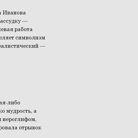
а Иванова
рассудку —
чевая работа
деляет символизм
реалистический —
кая-либо
ко мудрость, а
м иероглифом,
ровала отрывок