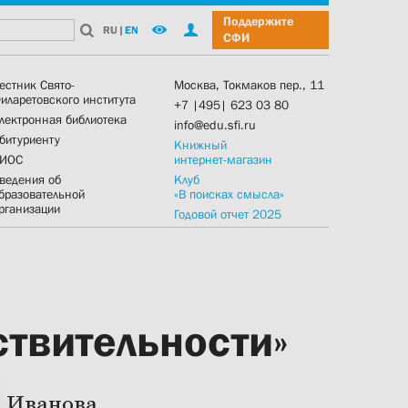
Поддержите
RU
|
EN
СФИ
естник Свято-
Москва, Токмаков пер., 11
иларетовского института
+7 |495| 623 03 80
лектронная библиотека
info@edu.sfi.ru
битуриенту
Книжный
ИОС
интернет-магазин
ведения об
Клуб
бразовательной
«В поисках смысла»
рганизации
Годовой отчет 2025
ствительности»
а Иванова