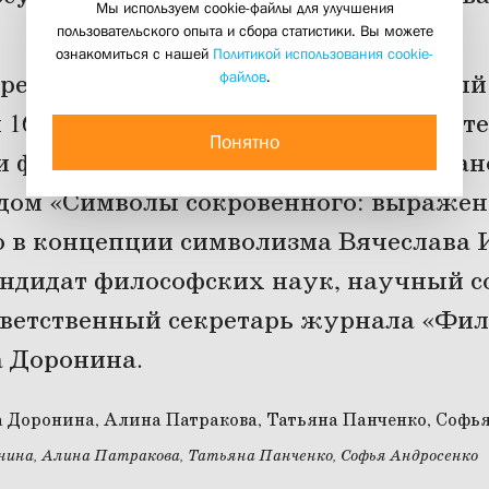
Мы используем cookie-файлы для улучшения
22 мая 2026
пользовательского опыта и сбора статистики. Вы можете
ознакомиться с нашей
Политикой использования cookie-
файлов
.
ретовском институте прошёл круглый 
160-летию поэта-символиста, мыслите
Понятно
и философа культуры Вячеслава Ивано
ладом «Символы сокровенного: выраже
 в концепции символизма Вячеслава 
ндидат философских наук, научный с
ветственный секретарь журнала «Фи
 Доронина.
нина, Алина Патракова, Татьяна Панченко, Софья Андросенко