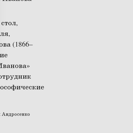
стол,
ля,
ва (1866–
ние
Иванова»
отрудник
лософические