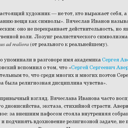
астоящий художник — не тот, кто выражает себя, а 
нанию вещи как символы». Вячеслав Иванов называ
еским: оно не перекраивает действительность, но я
твенной воли. Лозунг реалистического символизма
bus ad realiora
(от реального к реальнейшему).
о упоминали в разговоре имя академика
Сергея Ав
вский вспомнил о том, что «
Сергей Сергеевич Аве
ельным то, что среди многих и многих поэтов Сере
а была религиозная дисциплина чувства».
 привычный взгляд. Вячеслава Иванова часто вос
о дионисийства, экстаза, стихийной страсти. Авер
ное: за внешним пафосом стояла внутренняя собра
и подчинять вдохновение религиозной задаче, не п