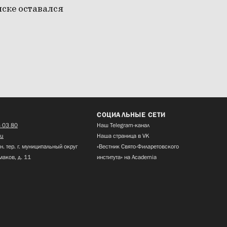
иске оставался
СОЦИАЛЬНЫЕ СЕТИ
 03 80
Наш Telegram-канал
ru
Наша страница в VK
н. тер. г. муниципальный округ
«Вестник Свято-Филаретовского
маков, д. 11
института» на Academia