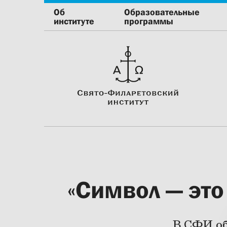
Об
Образовательные
институте
программы
«Символ — это
В СФИ об