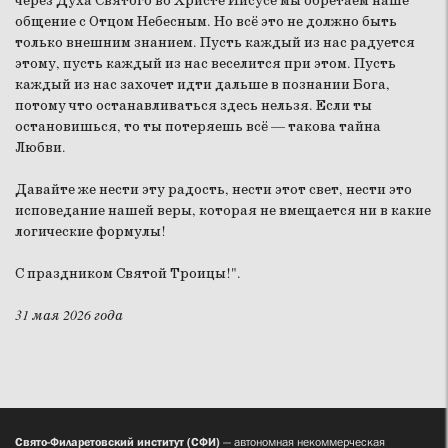
через Духа Святого во Христе Иисусе мы обретаем наше
общение с Отцом Небесным. Но всё это не должно быть
только внешним знанием. Пусть каждый из нас радуется
этому, пусть каждый из нас веселится при этом. Пусть
каждый из нас захочет идти дальше в познании Бога,
потому что останавливаться здесь нельзя. Если ты
остановишься, то ты потеряешь всё — такова тайна
Любви.
Давайте же нести эту радость, нести этот свет, нести это
исповедание нашей веры, которая не вмещается ни в какие
логические формулы!
С праздником Святой Троицы!".
31 мая 2026 года
Свято-Филаретовский институт (СФИ)
— автономная некоммерческая