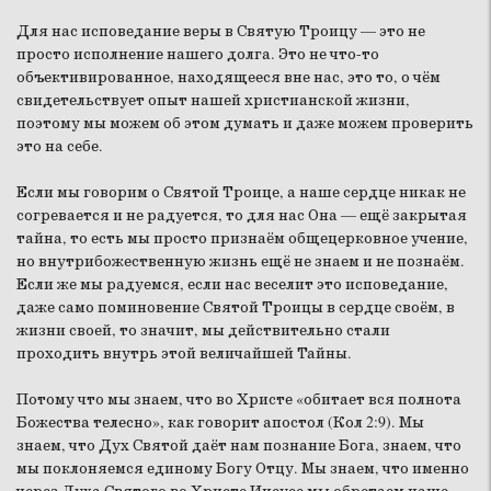
Для нас исповедание веры в Святую Троицу — это не
просто исполнение нашего долга. Это не что-то
объективированное, находящееся вне нас, это то, о чём
свидетельствует опыт нашей христианской жизни,
поэтому мы можем об этом думать и даже можем проверить
это на себе.
Если мы говорим о Святой Троице, а наше сердце никак не
согревается и не радуется, то для нас Она — ещё закрытая
тайна, то есть мы просто признаём общецерковное учение,
но внутрибожественную жизнь ещё не знаем и не познаём.
Если же мы радуемся, если нас веселит это исповедание,
даже само поминовение Святой Троицы в сердце своём, в
жизни своей, то значит, мы действительно стали
проходить внутрь этой величайшей Тайны.
Потому что мы знаем, что во Христе «обитает вся полнота
Божества телесно», как говорит апостол (Кол 2:9). Мы
знаем, что Дух Святой даёт нам познание Бога, знаем, что
мы поклоняемся единому Богу Отцу. Мы знаем, что именно