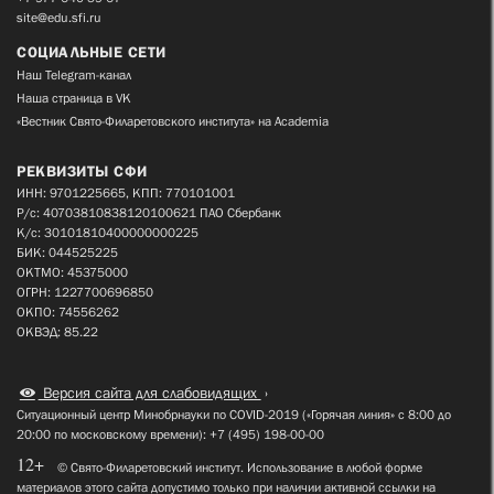
site@edu.sfi.ru
СОЦИАЛЬНЫЕ СЕТИ
Наш Telegram-канал
Наша страница в VK
«Вестник Свято-Филаретовского института» на Academia
РЕКВИЗИТЫ СФИ
ИНН: 9701225665, КПП: 770101001
Р/с: 40703810838120100621 ПАО Сбербанк
К/с: 30101810400000000225
БИК: 044525225
ОКТМО: 45375000
ОГРН: 1227700696850
ОКПО: 74556262
ОКВЭД: 85.22
Версия сайта для слабовидящих
Ситуационный центр Минобрнауки по COVID-2019 («Горячая линия» с 8:00 до
20:00 по московскому времени): +7 (495) 198-00-00
12+
© Свято-Филаретовский институт. Использование в любой форме
материалов этого сайта допустимо только при наличии активной ссылки на