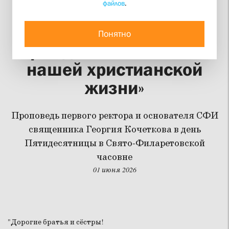
файлов
.
«Исповедание веры в
Святую Троицу
Понятно
рождается из опыта
нашей христианской
жизни»
Проповедь первого ректора и основателя СФИ
священника Георгия Кочеткова в день
Пятидесятницы в Свято-Филаретовской
часовне
01 июня 2026
"Дорогие братья и сёстры!