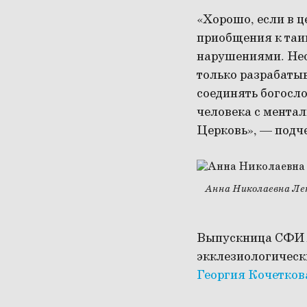
«Хорошо, если в 
приобщения к таи
нарушениями. Нео
только разрабаты
соединять богосл
человека с мента
Церковь», — подч
Анна Николаевна Ле
Выпускница СФИ А
экклезиологическ
Георгия Кочетков