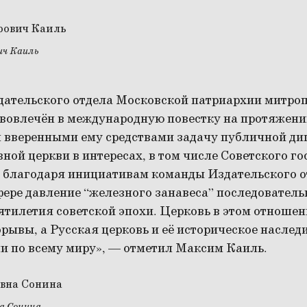
ч Каиль
дательского отдела Московской патриархии митро
вовлечён в международную повестку на протяжени
л вверенными ему средствами задачу публичной ди
ной церкви в интересах, в том числе Советского го
 благодаря инициативам команды Издательского о
ере давление “железного занавеса” последователь
ятилетия советской эпохи. Церковь в этом отноше
рывы, а Русская церковь и её историческое наслед
и по всему миру», — отметил Максим Каиль.