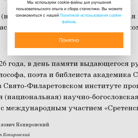
Мы используем cookie-файлы для улучшения
пользовательского опыта и сбора статистики. Вы можете
 (национальная) научно-богословская
ознакомиться с нашей
Политикой использования cookie-
файлов
.
тием собрала в Свято-Филаретовском
докладчиков
Понятно
25 февраля 2026
26 года, в день памяти выдающегося р
лософа, поэта и библеиста академика 
в Свято-Филаретовском институте про
я (национальная) научно-богословска
с международным участием «Сретенск
ч Копировский