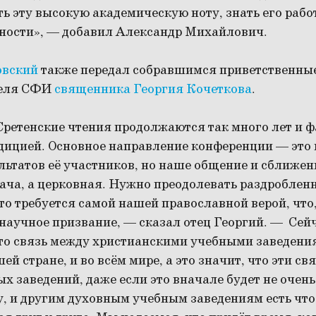
ь эту высокую академическую ноту, знать его рабо
ьности», — добавил Александр Михайлович.
овский
также передал собравшимся приветственные
теля СФИ
священника Георгия Кочеткова
.
 Сретенские чтения продолжаются так много лет и 
дицией. Основное направление конференции — это 
ьтатов её участников, но наше общение и сближени
ача, а церковная. Нужно преодолевать раздробленн
о требуется самой нашей православной верой, что,
научное призвание, — сказал отец Георгий. — Сей
что связь между христианскими учебными заведени
ей стране, и во всём мире, а это значит, что эти с
х заведений, даже если это вначале будет не очен
 и другим духовным учебным заведениям есть что 