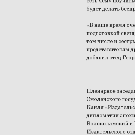
есть чему поучить
будет делать бесп
«В наше время оче
подготовкой свящ
том числе и сестр
представителям д
добавил отец Гео
Пленарное заседа
Смоленского госу
Каиля «Издательск
дипломатии эпохи:
Волоколамский и 
Издательского от