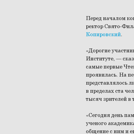
Перед началом ко
ректор Свято-Фил
Копировский
.
«Дорогие участник
Институте, — ска
самые первые Чтен
проявилась. На пе
представлялось ли
в пределах ста че
тысяч зрителей в 
«Сегодня день пам
ученого академик
общение с ним и е