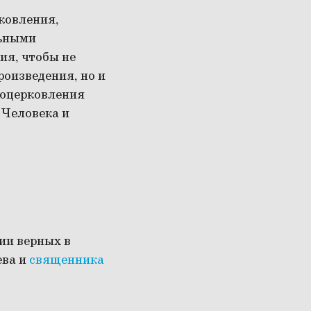
ковления,
льными
ия, чтобы не
оизведения, но и
воцерковления
 Человека и
ии верных в
ева и
священника