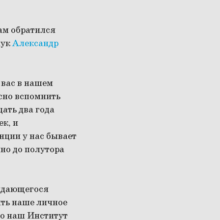
ам обратился
аук
Александр
 вас в нашем
есно вспомнить
цать два года
ек, и
нции у нас бывает
чно до полутора
выдающегося
ить наше личное
то наш Институт