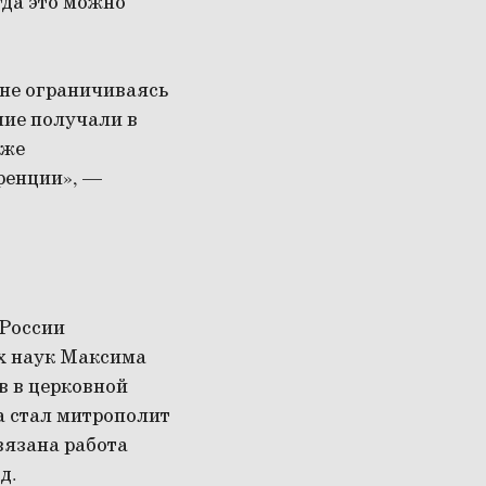
гда это можно
 не ограничиваясь
ние получали в
 же
ренции», —
 России
х наук Максима
в в церковной
а стал митрополит
вязана работа
д.