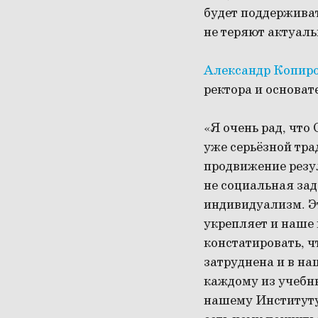
будет поддерживат
не теряют актуал
Александр Копир
ректора и основа
«Я очень рад, что
уже серьёзной тра
продвижение резул
не социальная зад
индивидуализм. Эт
укрепляет и наше 
констатировать, 
затруднена и в наш
каждому из учебны
нашему Институту,