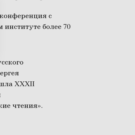
 конференция с
 институте более 70
усского
Сергея
шла XXXII
я
ие чтения».