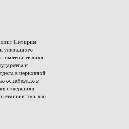
полит Питирим
и указанного
пломатии от лица
сударства и
тдела в церковной
но ослабевало в
нии совершала
ие становились всё