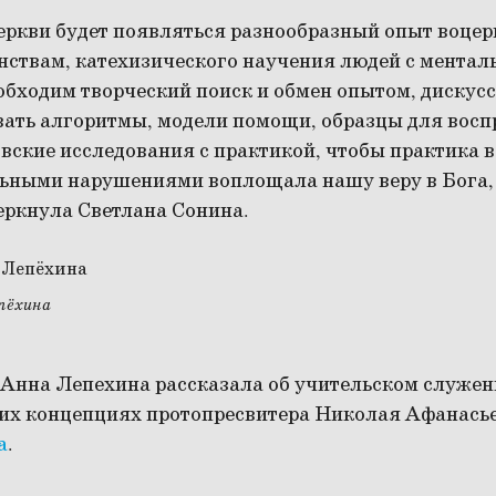
церкви будет появляться разнообразный опыт воцер
нствам, катехизического научения людей с мента
бходим творческий поиск и обмен опытом, дискусс
вать алгоритмы, модели помощи, образцы для воспр
овские исследования с практикой, чтобы практика 
льными нарушениями воплощала нашу веру в Бога,
еркнула Светлана Сонина.
пёхина
нна Лепехина рассказала об учительском служен
их концепциях протопресвитера Николая Афанась
а
.