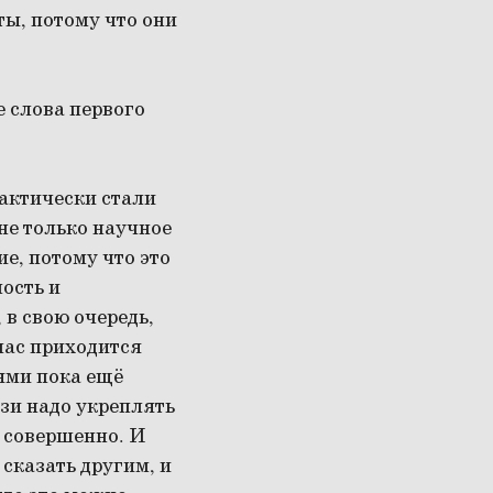
ты, потому что они
 слова первого
фактически стали
не только научное
е, потому что это
ость и
 в свою очередь,
час приходится
ями пока ещё
вязи надо укреплять
ь совершенно. И
сказать другим, и