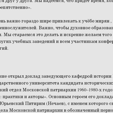
ся друг у друга. Мы надеемся, что придёт время, ко
репятственно».
нь важно гораздо шире привлекать к учёбе мирян ,
еннослужителей. Важно, чтобы духовное образова
ы. Мы стараемся это делать и искренне желаем того
ругих учебных заведений и всем участникам конфе
ргий.
ние открыл доклад заведующего кафедрой истории
дарственного университета кандидата исторически
ий отдел Московской патриархии 1960–1980-х годо
 практики и акторы». Основным героем его доклад
Юрьевский Питирим (Нечаев), с именем которого с
дела Московской патриархии в обозначенный перио