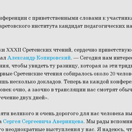
нференции с приветственными словами к участник
аретовского института кандидат педагогических н
и XXXII Сретенских чтений, сердечно приветствую
зал
Александр Копировский
. — Сегодня нам интер
ия, чтобы увидеть ту разницу, которая за эти трид
рвые Сретенские чтения собиралось около 20 челов
шь несколько докладов. Теперь на каждой конфере
ловек очно, а заочно в трансляции нас смотрят обы
течение двух дней».
яти великого и очень дорогого для нас человека 
а
Сергея Сергеевича Аверинцева
. Мы рады вспомн
го неоднократные выступления у нас. Я надеюсь, ч