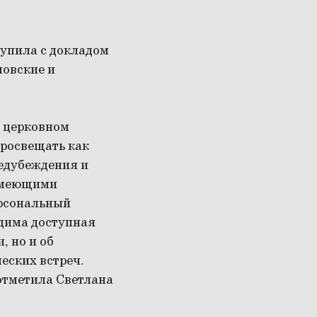
упила с докладом
ловские и
в церковном
просвещать как
редубеждения и
 имеющими
ерсональный
дима доступная
, но и об
еских встреч.
отметила Светлана