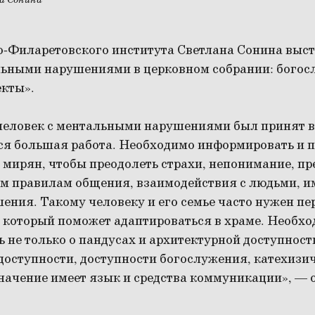
а Сонина
-Филаретовского института Светлана Сонина выст
льными нарушениями в церковном собрании: богос
екты».
 человек с ментальными нарушениями был принят 
тся большая работа. Необходимо информировать и 
и мирян, чтобы преодолеть страхи, непонимание, п
м правилам общения, взаимодействия с людьми,
ения. Такому человеку и его семье часто нужен п
который поможет адаптироваться в храме. Необхо
ь не только о пандусах и архитектурной доступности
оступности, доступности богослужения, катехизич
значение имеет язык и средства коммуникации», — 