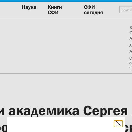
Наука
Книги
СФИ
СФИ
сегодня
В
Ф
Э
А
Э
С
о
о
и академика Сергея
ошли XXXII Сретенс