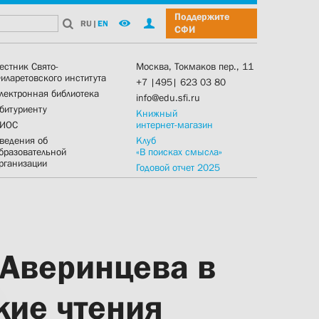
Поддержите
RU
|
EN
СФИ
естник Свято-
Москва, Токмаков пер., 11
иларетовского института
+7 |495| 623 03 80
лектронная библиотека
info@edu.sfi.ru
битуриенту
Книжный
ИОС
интернет-магазин
ведения об
Клуб
бразовательной
«В поисках смысла»
рганизации
Годовой отчет 2025
 Аверинцева в
кие чтения