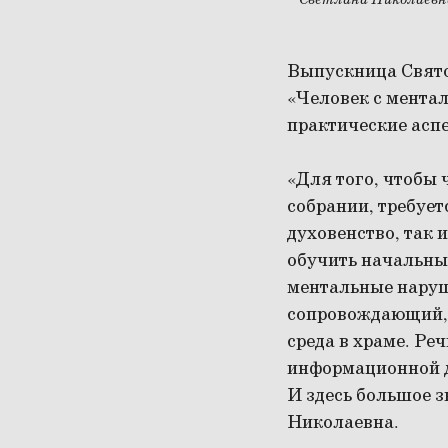
Светлана Николаевн
Выпускница Свято
«Человек с мента
практические асп
«Для того, чтобы
собрании, требуе
духовенство, так 
обучить начальны
ментальные наруш
сопровождающий, 
среда в храме. Реч
информационной д
И здесь большое 
Николаевна.