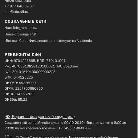
Нелля Комарова
+7 977 640 59 67
site@edu.sfi.ru
СОЦИАЛЬНЫЕ СЕТИ
Наш Telegram-канал
Наша страница в VK
«Вестник Свято-Филаретовского института» на Academia
РЕКВИЗИТЫ СФИ
ИНН: 9701225665, КПП: 770101001
Р/с: 40703810838120100621 ПАО Сбербанк
К/с: 30101810400000000225
БИК: 044525225
ОКТМО: 45375000
ОГРН: 1227700696850
ОКПО: 74556262
ОКВЭД: 85.22
Версия сайта для слабовидящих
Ситуационный центр Минобрнауки по COVID-2019 («Горячая линия» с 8:00 до
20:00 по московскому времени): +7 (495) 198-00-00
12+
© Свято-Филаретовский институт. Использование в любой форме