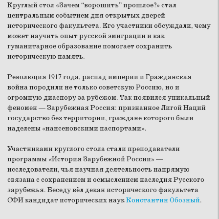
Круглый стол «Зачем “ворошить” прошлое?» стал
центральным событием дня открытых дверей
исторического факультета. Его участники обсуждали, чему
может научить опыт русской эмиграции и как
гуманитарное образование помогает сохранить
историческую память.
Революция 1917 года, распад империи и Гражданская
война породили не только советскую Россию, но и
огромную диаспору за рубежом. Так появился уникальный
феномен — Зарубежная Россия: признанное Лигой Наций
государство без территории, граждане которого были
наделены «нансеновскими паспортами».
Участниками круглого стола стали преподаватели
программы «История Зарубежной России» —
исследователи, чья научная деятельность напрямую
связана с сохранением и осмыслением наследия Русского
зарубежья. Беседу вёл декан исторического факультета
СФИ кандидат исторических наук
Константин Обозный
.