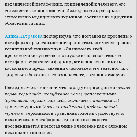
механической метафорики, применяемой к человеку, его
телесности, жизни и смерти. Исследователь раскрыла
этимологию медицинских терминов, соотнеся их с другими
областями знаний.
Алина Патракова
подчеркнула, что постановка проблемы о
метафорах представляет интерес не только с точки зрения
когнитивной лингвистики. «Значимость этой
проблематики существенно глубже и связана с тем, что
метафоры отражают и формируют ценности и смыслы,
касающиеся представлений о человеке и его телесности, о
здоровье и болезни, в конечном счете, о жизни и смерти».
Исследователь отмечает, что наряду с природными (
ветви
нерва
,
корни зуба
,
желудочные поля
), ремесленными
(
суставной карман
,
шов нёба
,
молоточек
,
наковальня
),
архитектурными (
позвоночный столб
,
подслизистый
туннель
) терминами в трансплантологии существует и
механическая метафорика, где явно или скрыто
прослеживается представление о человеке как о сложном
механизме, «машине».