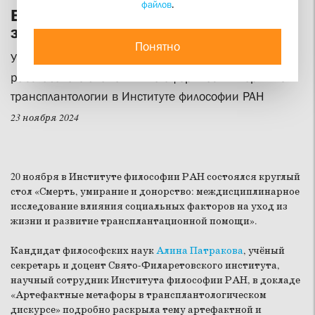
файлов
.
Ветви нерва, корни зуба, донорская
заплатка
Понятно
Учёный секретарь СФИ Алина Патракова
рассказала о значении метафорических терминов
трансплантологии в Институте философии РАН
23 ноября 2024
20 ноября в Институте философии РАН состоялся круглый
стол «Смерть, умирание и донорство: междисциплинарное
исследование влияния социальных факторов на уход из
жизни и развитие трансплантационной помощи».
Кандидат философских наук
Алина Патракова
, учёный
секретарь и доцент Свято-Филаретовского института,
научный сотрудник Института философии РАН, в докладе
«Артефактные метафоры в трансплантологическом
дискурсе» подробно раскрыла тему артефактной и