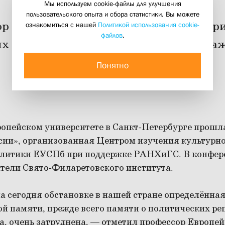
Мы используем cookie-файлы для улучшения
пользовательского опыта и сбора статистики. Вы можете
ор СФИ Дмитрий Гасак представил пр
ознакомиться с нашей
Политикой использования cookie-
файлов
.
 инициатив, обобщив опыт Преображ
25 ноября 2024
Понятно
вропейском университете в Санкт-Петербурге прош
сии», организованная Центром изучения культурн
олитики ЕУСПб при поддержке РАНХиГС. В конфер
ители Свято-Филаретовского института.
 сегодня обстановке в нашей стране определённая
ой памяти, прежде всего памяти о политических ре
а, очень затруднена, — отметил профессор Европе