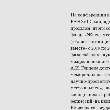
На конференции в
РАНХиГС кандидат
прошлом: итоги с
фонда «Жить вмес
(«Развитие иници
вместе» с 2019 по
философских нау
межрелигиозного 
А.И. Герцена док
мемориальное кла
научно-просветит
место памяти»), 
сообщением «Проб
репрессий (на пр
Бурятского госуд