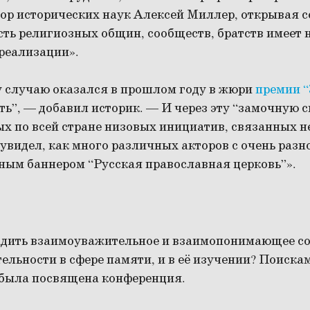
ор исторических наук Алексей Миллер, открывая с
сть религиозных общин, сообществ, братств имеет
 реализации».
у случаю оказался в прошлом году в жюри
премии 
ь”, — добавил историк. — И через эту “замочную с
х по всей стране низовых инициатив, связанных не
ь увидел, как много различных акторов с очень раз
иным баннером “Русская православная церковь”».
дить взаимоуважительное и взаимопонимающее со
ельности в сфере памяти, и в её изучении? Поискам
 была посвящена конференция.