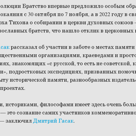
еволюции Братство впервые предложило особым обр
каяния с 30 октября по 7 ноября, а в 2022 году в с
ха Тихона о собирании в церкви духовных союзов 
ославных братств, что нашло отклик в церковных 
асак
рассказал об участии в заботе о местах памяти
бщественными организациями, краеведами и просто
ях, знакомящих «с русской, то есть не советской, 
ни», подростковых экспедициях, призванных помоч
ыту исторической памяти, разнообразных издатель
проектах.
, историками, философами имеет здесь очень боль
е — это сознание самих участников коммеморативно
 — заключил
Дмитрий Гасак
.