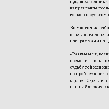
предшественники 
направление исс
союзов в русском 
Во многом из раб
вырос историческ
программами по ц
«Разумеется, возн
времени — как по
судьбу той или ин
но проблема не то
оценке. Здесь исп
наших близких в к