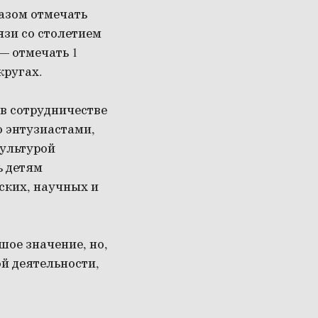
азом отмечать
вязи со столетием
— отмечать 1
кругах.
 в сотрудничестве
 энтузиастами,
культурой
ь детям
ских, научных и
шое значение, но,
й деятельности,