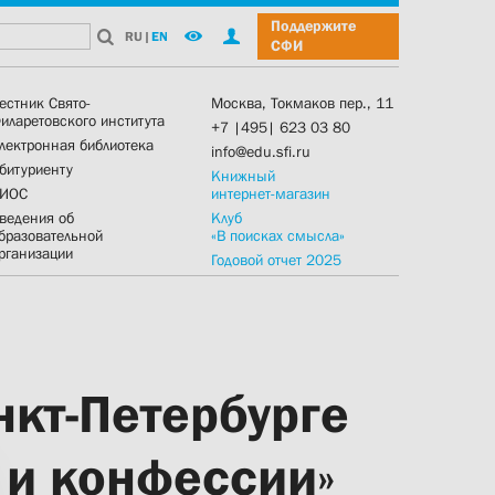
Поддержите
RU
|
EN
СФИ
естник Свято-
Москва, Токмаков пер., 11
иларетовского института
+7 |495| 623 03 80
лектронная библиотека
info@edu.sfi.ru
битуриенту
Книжный
ИОС
интернет-магазин
ведения об
Клуб
бразовательной
«В поисках смысла»
рганизации
Годовой отчет 2025
нкт-Петербурге
 и конфессии»