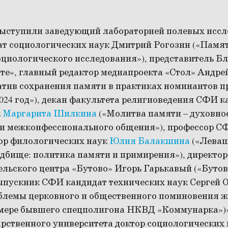
ыступили заведующий лабораторией полевых исс
 социологических наук Дмитрий Рогозин («Памят
оциологического исследования»), представитель Б
те», главный редактор медиапроекта «Стол» Андре
атив сохранения памяти в практиках номинантов 
 2024 год»), декан факультета религиоведения СФИ 
к
Маргарита Шилкина
(«Молитва памяти – духовно
и межконфессионального общения»), профессор С
тор филологических наук
Юлия Балакшина
(«Леваш
дбище: политика памяти и примирения»), директо
ельского центра «Бутово» Игорь Гарькавый («Бутов
выпускник СФИ кандидат технических наук Сергей 
лемы церковного и общественного поминовения ж
имере бывшего спецполигона НКВД «Коммунарка»)»
арственного университета доктор социологических