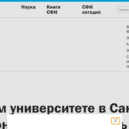
Наука
Книги
СФИ
СФИ
сегодня
В
Ф
Э
А
Э
С
о
о
 университете в Са
онференция «Память