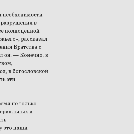
я необходимости
о разрушения в
 её полноценной
жьего», рассказал
ения Братства с
л он. — Конечно, в
твом,
од, в богословской
ть эти
ремя не только
териальных и
ить
у это наши