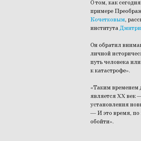
О том, как сегод
примере Преображе
Кочетковым
, рас
института
Дмитри
Он обратил внима
личной историческ
путь человека или
к катастрофе».
«Таким временем д
является XX век 
установления нов
— И это время, по
обойти».