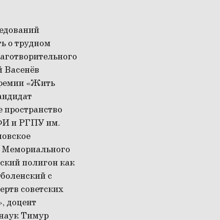
ледований
ь о трудном
лаготворительного
й Васенёв
премии «Жить
кандидат
е пространство
ФИ и РГПУ им.
овское
р Мемориального
ский полигон как
Оболенский с
ертв советских
, доцент
 наук Тимур