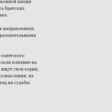
ерковной жизни
а братских
еке.
их направлениях
бразовательными
 советского
азали влияние на
 ищут свои корни,
 осмыслении, их
ляд на судьбы