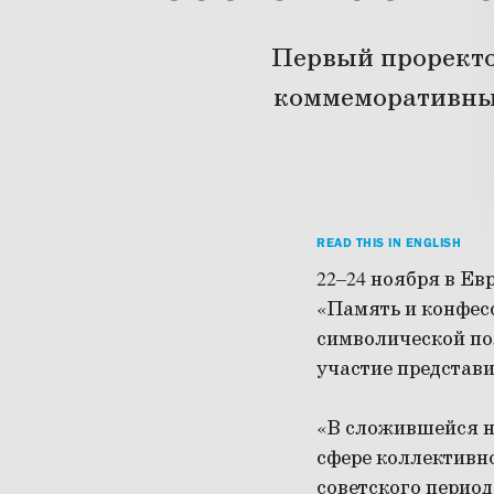
Первый прорект
коммеморативных
READ THIS IN ENGLISH
22–24 ноября в Е
«Память и конфес
символической п
участие представ
«В сложившейся на
сфере коллективн
советского период