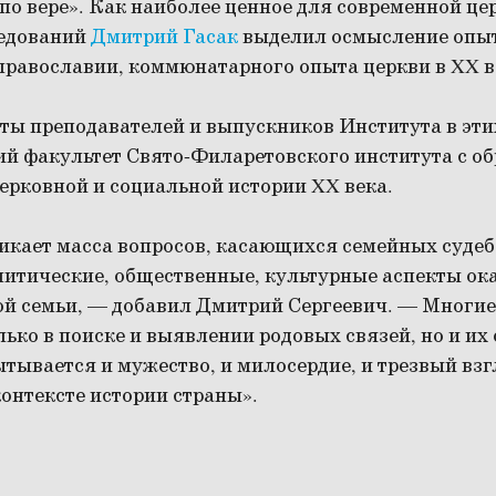
по вере». Как наиболее ценное для современной ц
ледований
Дмитрий Гасак
выделил осмысление опыт
православии, коммюнатарного опыта церкви в XX в
оты преподавателей и выпускников Института в эт
ий факультет Свято-Филаретовского института с о
ерковной и социальной истории XX века.
икает масса вопросов, касающихся семейных судеб
литические, общественные, культурные аспекты ок
ой семьи, — добавил Дмитрий Сергеевич. — Многие
лько в поиске и выявлении родовых связей, но и их
ытывается и мужество, и милосердие, и трезвый взг
онтексте истории страны».