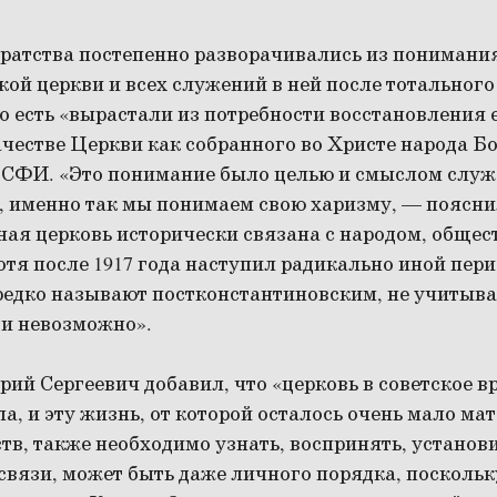
ратства постепенно разворачивались из понимани
ой церкви и всех служений в ней после тотальног
то есть «вырастали из потребности восстановления
честве Церкви как собранного во Христе народа Бо
 СФИ. «Это понимание было целью и смыслом служ
, именно так мы понимаем свою харизму, — поясни
ая церковь исторически связана с народом, общес
отя после 1917 года наступил радикально иной пери
редко называют постконстантиновским, не учитыва
зи невозможно».
рий Сергеевич добавил, что «церковь в советское в
ла, и эту жизнь, от которой осталось очень мало ма
тв, также необходимо узнать, воспринять, установ
связи, может быть даже личного порядка, поскольк