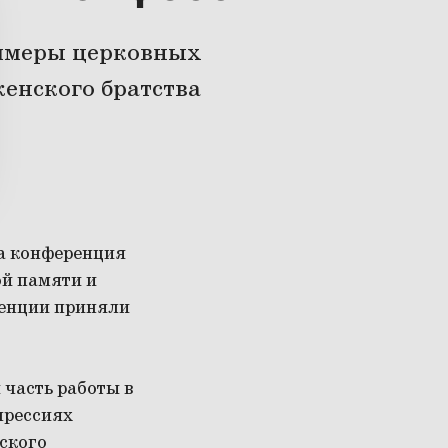
имеры церковных
енского братства
ла конференция
ой памяти и
енции приняли
 часть работы в
прессиях
йского