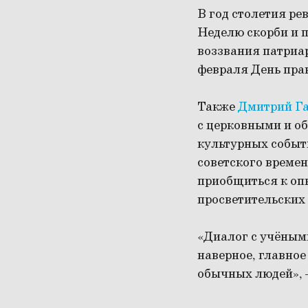
В год столетия р
Неделю скорби и по
воззвания патриар
февраля День прав
Также
Дмитрий Г
с церковными и о
культурных событи
советского време
приобщиться к оп
просветительских 
«Диалог с учёными
наверное, главно
обычных людей»,