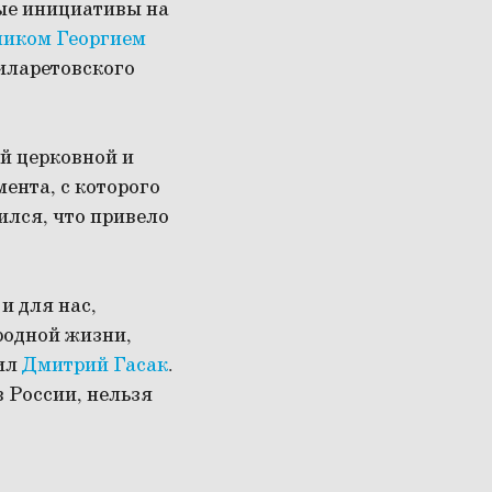
ые инициативы на
иком Георгием
Филаретовского
й церковной и
ента, с которого
ился, что привело
и для нас,
родной жизни,
тил
Дмитрий Гасак
.
в России, нельзя