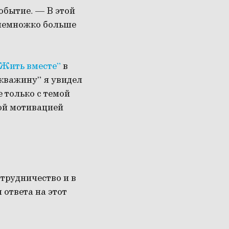
обытие. — В этой
 немножко больше
“Жить вместе”
в
кважину” я увидел
 только с темой
ной мотивацией
трудничество и в
 ответа на этот