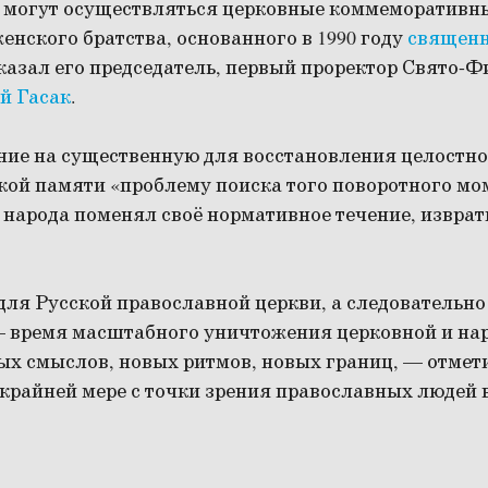
ня могут осуществляться церковные коммеморативн
нского братства, основанного в 1990 году
священн
сказал его председатель, первый проректор Свято-
й Гасак
.
ние на существенную для восстановления целостно
ой памяти «проблему поиска того поворотного мом
 народа поменял своё нормативное течение, изврат
ля Русской православной церкви, а следовательно 
— время масштабного уничтожения церковной и на
ых смыслов, новых ритмов, новых границ, — отме
 крайней мере с точки зрения православных людей 