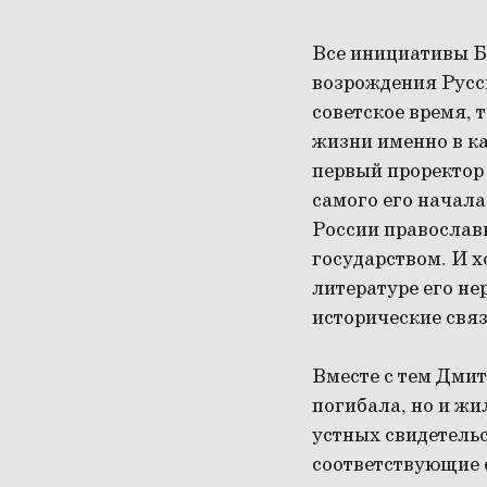
Все инициативы Б
возрождения Русск
советское время, 
жизни именно в ка
первый проректор
самого его начала
России православн
государством. И х
литературе его не
исторические свя
Вместе с тем Дмит
погибала, но и жи
устных свидетельс
соответствующие 