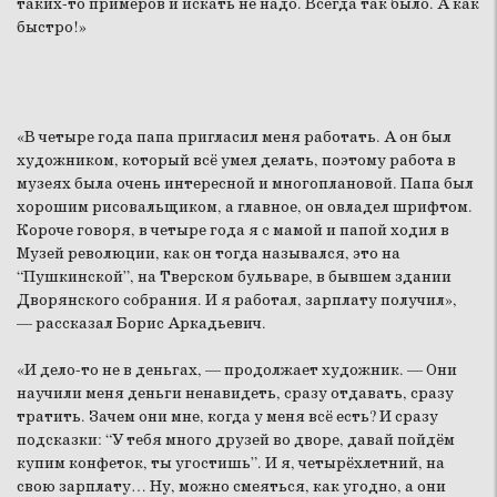
таких-то примеров и искать не надо. Всегда так было. А как
быстро!»
«В четыре года папа пригласил меня работать. А он был
художником, который всё умел делать, поэтому работа в
музеях была очень интересной и многоплановой. Папа был
хорошим рисовальщиком, а главное, он овладел шрифтом.
Короче говоря, в четыре года я с мамой и папой ходил в
Музей революции, как он тогда назывался, это на
“Пушкинской”, на Тверском бульваре, в бывшем здании
Дворянского собрания. И я работал, зарплату получил»,
— рассказал Борис Аркадьевич.
«И дело-то не в деньгах, — продолжает художник. — Они
научили меня деньги ненавидеть, сразу отдавать, сразу
тратить. Зачем они мне, когда у меня всё есть? И сразу
подсказки: “У тебя много друзей во дворе, давай пойдём
купим конфеток, ты угостишь”. И я, четырёхлетний, на
свою зарплату… Ну, можно смеяться, как угодно, а они