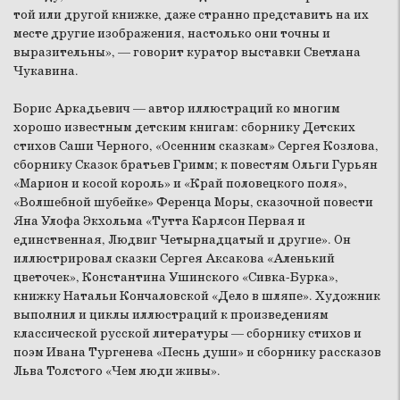
той или другой книжке, даже странно представить на их
месте другие изображения, настолько они точны и
выразительны», — говорит куратор выставки Светлана
Чукавина.
Борис Аркадьевич — автор иллюстраций ко многим
хорошо известным детским книгам: сборнику Детских
стихов Саши Черного, «Осенним сказкам» Сергея Козлова,
сборнику Сказок братьев Гримм; к повестям Ольги Гурьян
«Марион и косой король» и «Край половецкого поля»,
«Волшебной шубейке» Ференца Моры, сказочной повести
Яна Улофа Экхольма «Тутта Карлсон Первая и
единственная, Людвиг Четырнадцатый и другие». Он
иллюстрировал сказки Сергея Аксакова «Аленький
цветочек», Константина Ушинского «Сивка-Бурка»,
книжку Натальи Кончаловской «Дело в шляпе». Художник
выполнил и циклы иллюстраций к произведениям
классической русской литературы — сборнику стихов и
поэм Ивана Тургенева «Песнь души» и сборнику рассказов
Льва Толстого «Чем люди живы».