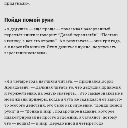
придумали».
Пойди помой руки
«А дедушка — ещё проще — показывал разорванный
переплёт книги и говорит: “Давай переплетём”. “Поставь
клеянку, а вот это отрежь”. А в результате — мне три года,
а я переплёл книжку. Этим делиться нужно, не упускать
взросление человека».
«Я в четыре года научился читать, — признался Борис
Аркадьевич. — Начинал читать то, что дедушка приносил
и торжественно, на белую скатерть… Это самые знаковые в
моей жизни примеры, когда я чуть не задыхался от какого-
то особого действия, это было как служение. “Пойди помой
руки” и — “Война и мир”, подарочное издание, которое
иллюстрировал не просто художник, а баталист: потому
что — война! — и мир. Передо мной в четыре года