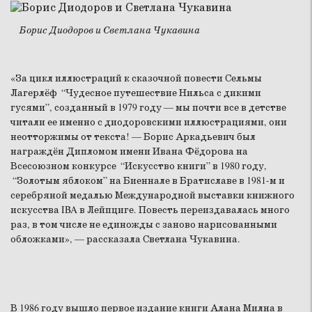
Борис Диодоров и Светлана Чукавина
«За цикл иллюстраций к сказочной повести Сельмы
Лагерлёф “Чудесное путешествие Нильса с дикими
гусями”, созданный в 1979 году — мы почти все в детстве
читали ее именно с диодоровскими иллюстрациями, они
неотторжимы от текста! — Борис Аркадьевич был
награждён Дипломом имени Ивана Фёдорова на
Всесоюзном конкурсе “Искусство книги” в 1980 году,
“Золотым яблоком” на Биеннале в Братиславе в 1981-м и
серебряной медалью Международной выставки книжного
искусства IBA в Лейпциге. Повесть переиздавалась много
раз, в том числе не единожды с заново нарисованными
обложками», — рассказала Светлана Чукавина.
В 1986 году вышло первое издание книги Алана Милна в