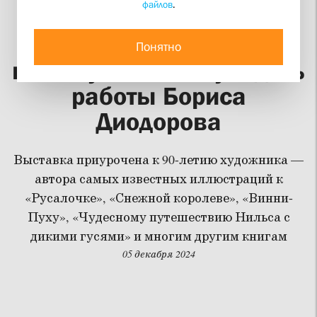
файлов
.
До конца декабря в
Свято-Филаретовском
Понятно
институте можно увидеть
работы Бориса
Диодорова
Выставка приурочена к 90-летию художника —
автора самых известных иллюстраций к
«Русалочке», «Снежной королеве», «Винни-
Пуху», «Чудесному путешествию Нильса с
дикими гусями» и многим другим книгам
05 декабря 2024