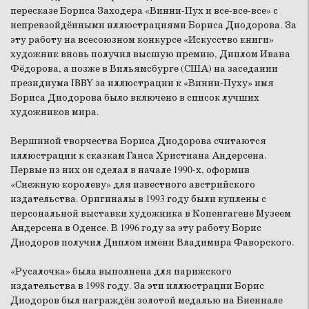
пересказе Бориса Заходера «Винни-Пух и все-все-все» с
непревзойдёнными иллюстрациями Бориса Диодорова. За
эту работу на всесоюзном конкурсе «Искусство книги»
художник вновь получил высшую премию, Диплом Ивана
Фёдорова, а позже в Вильямсбурге (США) на заседании
президиума IBBY за иллюстрации к «Винни-Пуху» имя
Бориса Диодорова было включено в список лучших
художников мира.
Вершиной творчества Бориса Диодорова считаются
иллюстрации к сказкам Ганса Христиана Андерсена.
Первые из них он сделал в начале 1990-х, оформив
«Снежную королеву» для известного австрийского
издательства. Оригиналы в 1993 году были куплены с
персональной выставки художника в Копенгагене Музеем
Андерсена в Оденсе. В 1996 году за эту работу Борис
Диодоров получил Диплом имени Владимира Фаворского.
«Русалочка» была выполнена для парижского
издательства в 1998 году. За эти иллюстрации Борис
Диодоров был награждён золотой медалью на Биеннале