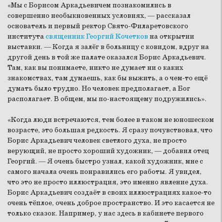
«Мы с Борисом Аркадьевичем познакомились в
совершенно необыкновенных условиях, — рассказал
основатель и первый ректор Свято-Филаретовского
института
священник Георгий Кочетков
на открытии
выставки. — Когда я залёг в больницу с ковидом, вдруг на
другой день в той же палате оказался Борис Аркадьевич.
Там, как вы понимаете, никто не думает ни о каких
знакомствах, там думаешь, как бы выжить, а о чем-то ещё
думать было трудно. Но человек предполагает, а Бог
располагает. В общем, мы по-настоящему подружились».
«Когда люди встречаются, тем более в таком не юношеском
возрасте, это большая редкость. Я сразу почувствовал, что
Борис Аркадьевич человек светлого духа, не просто
верующий, не просто хороший художник, — добавил отец
Георгий. — Я очень быстро узнал, какой художник, мне с
самого начала очень понравились его работы. Я увидел,
что это не просто иллюстрация, это именно явление духа.
Борис Аркадьевич создаёт в своих иллюстрациях какое-то
очень тёплое, очень доброе пространство. И это касается не
только сказок. Например, у нас здесь в кабинете первого