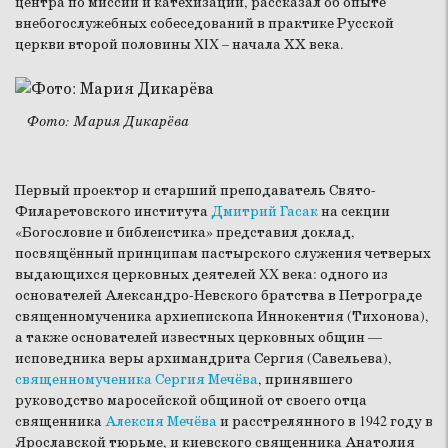
центра по миссии и катехизации, рассказал об опыте
внебогослужебных собеседований в практике Русской
церкви второй половины XIX – начала ХХ века.
Фото: Мария Дикарёва
Первый проектор и старший преподаватель Свято-
Филаретовского института
Дмитрий Гасак
на секции
«Богословие и библеистика» представил доклад,
посвящённый принципам пастырского служения четверых
выдающихся церковных деятелей XX века: одного из
основателей Александро-Невского братства в Петрограде
священномученика архиепископа Иннокентия (Тихонова),
а также основателей известных церковных общин —
исповедника веры архимандрита Сергия (Савельева),
священномученика Сергия Мечёва
, принявшего
руководство маросейской общиной от своего отца
священника
Алексия Мечёва
и расстрелянного в 1942 году в
Ярославской тюрьме, и киевского священника Анатолия