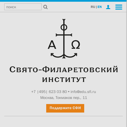
RU
|
EN
+7 |495| 623 03 80
•
info@edu.sfi.ru
Москва, Токмаков пер., 11
Поддержите СФИ