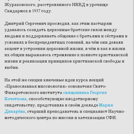
Жураковского, расстрелянного НКВД в урочище
Сандармох в 1937 году.
Дмитрий Сергеевич проследил, как этим пастырям
удавалось созидать церковные братские связи между
людьми и поддерживать общение с братьями и сёстрами в
условиях в беспрецедентных гонений, на чём они делали
акцент в устроении церковной жизни, в чём и как в жизни
их общин выражалось стремление к полноте христианской
жизни и реализации принципов христианской свободы и
любви.
На этой же секции ключевые идеи курса лекций
«Православная миссиология» основателя Свято-
Филаретовского института
священника Георгия
Кочеткова
, способствующие плодотворному
свидетельству, представила в своём докладе
Мария
Дикарёва
, старший преподаватель и специалист Научно-
методического центра по миссии и катехизации СФИ.