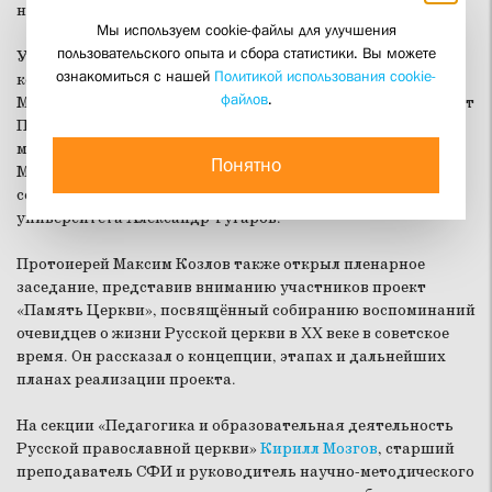
ноября.
Мы используем cookie-файлы для улучшения
пользовательского опыта и сбора статистики. Вы можете
Участников приветствовали председатель Учебного
ознакомиться с нашей
Политикой использования cookie-
комитета Русской православной церкви протоиерей
файлов
.
Максим Козлов, ректор Пензенской семинарии митрополит
Пензенский и Нижнеломовский Серафим, заместитель
министра образования Пензенской области Оксана
Понятно
Милаева и декан факультета педагогики, психологии и
социальных наук Пензенского государственного
университета Александр Тугаров.
Протоиерей Максим Козлов также открыл пленарное
заседание, представив вниманию участников проект
«Память Церкви», посвящённый собиранию воспоминаний
очевидцев о жизни Русской церкви в XX веке в советское
время. Он рассказал о концепции, этапах и дальнейших
планах реализации проекта.
На секции «Педагогика и образовательная деятельность
Русской православной церкви»
Кирилл Мозгов
, старший
преподаватель СФИ и руководитель научно-методического