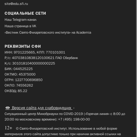
site@edu.sfi.ru
СОЦИАЛЬНЫЕ СЕТИ
Наш Telegram-канал
Наша страница в VK
«Вестник Свято-Филаретовского института» на Academia
РЕКВИЗИТЫ СФИ
ИНН: 9701225665, КПП: 770101001
Р/с: 40703810838120100621 ПАО Сбербанк
К/с: 30101810400000000225
БИК: 044525225
ОКТМО: 45375000
ОГРН: 1227700696850
ОКПО: 74556262
ОКВЭД: 85.22
Версия сайта для слабовидящих
Ситуационный центр Минобрнауки по COVID-2019 («Горячая линия» с 8:00 до
20:00 по московскому времени): +7 (495) 198-00-00
12+
© Свято-Филаретовский институт. Использование в любой форме
материалов этого сайта допустимо только при наличии активной ссылки на