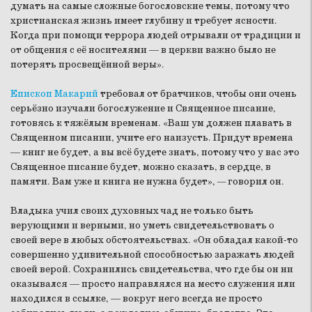
думать на самые сложные богословские темы, потому что
христианская жизнь имеет глубину и требует ясности.
Когда при помощи террора людей отрывали от традиции и
от общения с её носителями — в церкви важно было не
потерять просвещённой веры».
Епископ Макарий
требовал от братчиков, чтобы они очень
серьёзно изучали богослужение и Священное писание,
готовясь к тяжёлым временам.
«Ваш ум должен плавать в
Священном писании, учите его наизусть. Придут времена
— книг не будет, а вы всё будете знать, потому что у вас это
Священное писание будет, можно сказать, в сердце, в
памяти. Вам уже и книга не нужна будет»,
—
говорил он.
Владыка учил своих духовных чад не только быть
верующими и верными, но уметь свидетельствовать о
своей вере в любых обстоятельствах. «Он обладал какой-то
совершенно удивительной способностью заражать людей
своей верой. Сохранились свидетельства, что где бы он ни
оказывался — просто направлялся на место служения или
находился в ссылке, — вокруг него всегда не просто