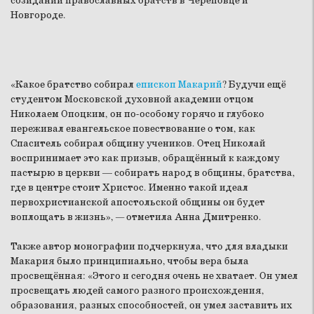
созидании православных братств в Череповце и
Новгороде.
«Какое братство собирал
епископ Макарий
? Будучи ещё
студентом Московской духовной академии отцом
Николаем Опоцким, он по-особому горячо и глубоко
переживал евангельское повествование о том, как
Спаситель собирал общину учеников. Отец Николай
воспринимает это как призыв, обращённый к каждому
пастырю в церкви — собирать народ в общины, братства,
где в центре стоит Христос. Именно такой идеал
первохристианской апостольской общины он будет
воплощать в жизнь»,
—
отметила Анна Дмитренко.
Также автор монографии подчеркнула, что для владыки
Макария было принципиально, чтобы вера была
просвещённая:
«Этого и сегодня очень не хватает. Он умел
просвещать людей самого разного происхождения,
образования, разных способностей, он умел заставить их