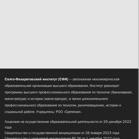
Свято-Филаретовский институт (СФИ)
— автономная некоммерческая
образовательная организация высшего образования. Институт реализует
программы высшего профессионального образования по теологии (бакалавриат,
магистратура) и истории (магистратура), а также дополнительного
профессионального образования по теологии, религиоведению, истории и
социальной работе. Учредитель: РОО «Сретение».
Лицензия на осуществление образовательной деятельности от 29 декабря 2022
года
Свидетельство о государственной аккредитации от 26 января 2023 года
Свидетельство о церковной аккредитации № 26 от 1 декабря 2022 года