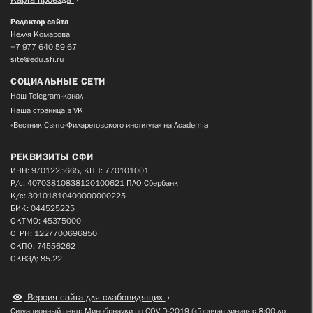
Редактор сайта
Нелля Комарова
+7 977 640 59 67
site@edu.sfi.ru
СОЦИАЛЬНЫЕ СЕТИ
Наш Telegram-канал
Наша страница в VK
«Вестник Свято-Филаретовского института» на Academia
РЕКВИЗИТЫ СФИ
ИНН: 9701225665, КПП: 770101001
Р/с: 40703810838120100621 ПАО Сбербанк
К/с: 30101810400000000225
БИК: 044525225
ОКТМО: 45375000
ОГРН: 1227700696850
ОКПО: 74556262
ОКВЭД: 85.22
Версия сайта для слабовидящих
Ситуационный центр Минобрнауки по COVID-2019 («Горячая линия» с 8:00 до